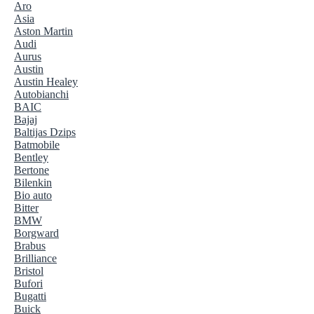
Aro
Asia
Aston Martin
Audi
Aurus
Austin
Austin Healey
Autobianchi
BAIC
Bajaj
Baltijas Dzips
Batmobile
Bentley
Bertone
Bilenkin
Bio auto
Bitter
BMW
Borgward
Brabus
Brilliance
Bristol
Bufori
Bugatti
Buick