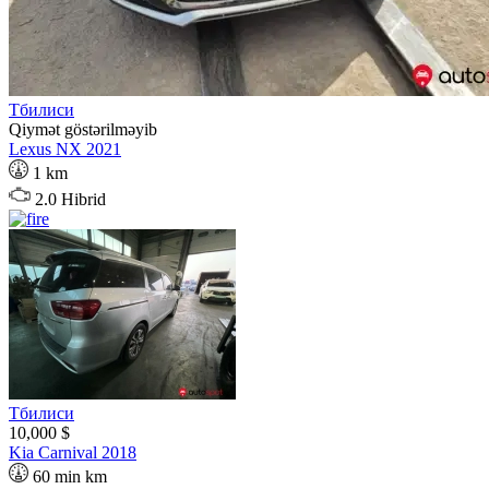
Тбилиси
Qiymət göstərilməyib
Lexus
NX
2021
1 km
2.0 Hibrid
Тбилиси
10,000 $
Kia
Carnival
2018
60 min km