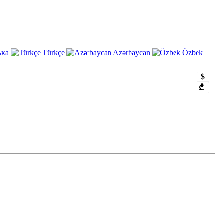
ька
Türkçe
Azərbaycan
Özbek
$
₾