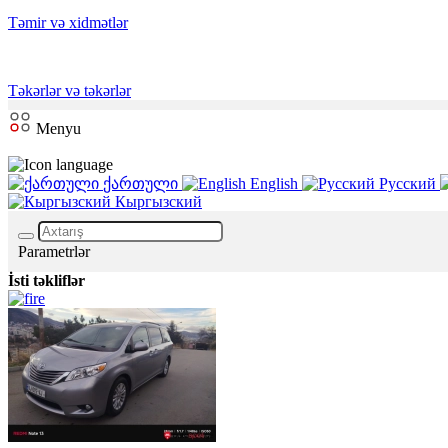
Təmir və xidmətlər
Təkərlər və təkərlər
Menyu
ქართული
English
Русский
Кыргызский
Parametrlər
İsti təkliflər