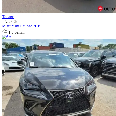
Телави
17,530 $
Mitsubishi
Eclipse
2019
1.5 benzin