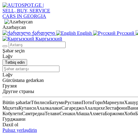
Azərbaycan
ქართული
English
Русский
Кыргызский
Şəhər seçin
Ləğv
Tətbiq edin
Ləğv
Gürcüstana gedərkən
Грузия
Другие страны
Bütün şəhərlər
Тбилиси
Батуми
Рустави
Поти
Гори
Марнеули
Хашу
Мцхета
Кутаиси
Ахалкалаки
Сагареджо
Ахалцихе
Зестафони
Ван
Кобулети
Самтредиа
Телави
Сенаки
Абаша
Ахмета
Боржоми
Хоби
Б
Гурджаани
Daxil ol
Pulsuz yerləşdirin