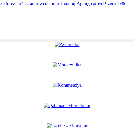
ə xidmətlər
Təkərlər və təkərlər
Kataloq
Аренда авто
Biznes üçün