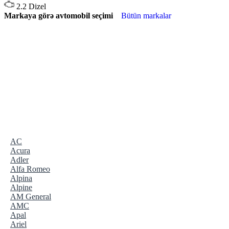
2.2 Dizel
Markaya görə avtomobil seçimi
Bütün markalar
AC
Acura
Adler
Alfa Romeo
Alpina
Alpine
AM General
AMC
Apal
Ariel