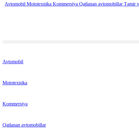
Avtomobil
Mototexnika
Kommersiya
Qatlanan avtomobillər
Təmir v
Avtomobil
Mototexnika
Kommersiya
Qatlanan avtomobillər