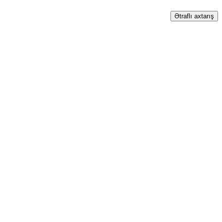
Ətraflı axtarış