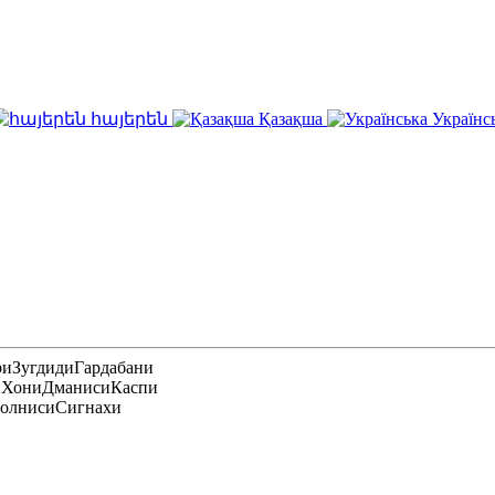
հայերեն
Қазақша
Українс
ри
Зугдиди
Гардабани
и
Хони
Дманиси
Каспи
олниси
Сигнахи