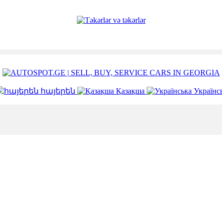
հայերեն
Қазақша
Українс