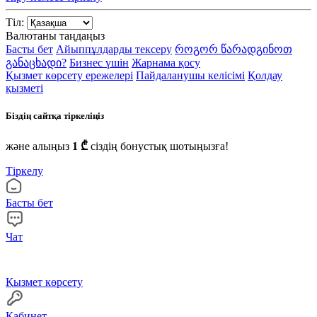
Тіл:
Валютаны таңдаңыз
Басты бет
Айыппұлдарды тексеру
როგორ წარადგინოთ
განაცხადი?
Бизнес үшін
Жарнама қосу
Қызмет көрсету ережелері
Пайдаланушы келісімі
Қолдау
қызметі
Біздің сайтқа тіркеліңіз
және алыңыз
1 ₾
сіздің бонустық шотыңызға!
Тіркелу
Басты бет
Чат
Қызмет көрсету
Кабинет