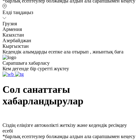
*барлық есептеулер болжамды алдын ала сарапшымен кеңесу
Елді таңдаңыз
Грузия
Армения
Казахстан
Азербайджан
Кыргызстан
Кедендік алымдарды есепке ала отырып , жиынтық баға
Сарапшыға хабарласу
Кем дегенде бір суретті жүктеу
Сол санаттағы
хабарландырулар
Сіздің еліңізге автокөлікті жеткізу және кедендік ресімдеу
есебі
*барлық есептеулер болжамды алдын ала сарапшымен кеңесу