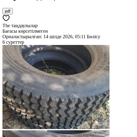
pdf
The таңдаулылар
Бағасы көрсетілмеген
Орналастырылған: 14 шілде 2026, 05:11
Бөлісу
6 суреттер