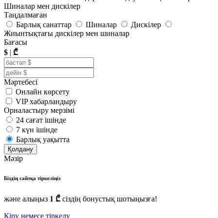
Шиналар мен дискілер
Таңдалмаған
Барлық санаттар
Шиналар
Дискілер
Жиынтықтағы дискілер мен шиналар
Бағасы
$
|
₾
Мәртебесі
Онлайн көрсету
VIP хабарландыру
Орналастыру мерзімі
24 сағат ішінде
7 күн ішінде
Барлық уақытта
Қолдану
Мәзір
Біздің сайтқа тіркеліңіз
және алыңыз
1 ₾
сіздің бонустық шотыңызға!
Кіру немесе тіркелу