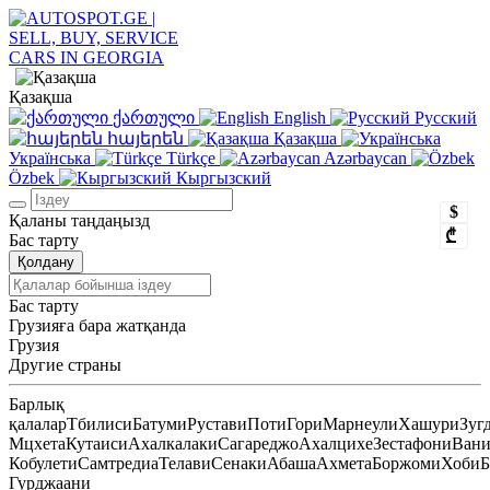
Қазақша
ქართული
English
Русский
հայերեն
Қазақша
Українська
Türkçe
Azərbaycan
Özbek
Кыргызский
$
Қаланы таңдаңызд
₾
Бас тарту
Қолдану
Бас тарту
Грузияға бара жатқанда
Грузия
Другие страны
Барлық
қалалар
Тбилиси
Батуми
Рустави
Поти
Гори
Марнеули
Хашури
Зуг
Мцхета
Кутаиси
Ахалкалаки
Сагареджо
Ахалцихе
Зестафони
Ван
Кобулети
Самтредиа
Телави
Сенаки
Абаша
Ахмета
Боржоми
Хоби
Б
Гурджаани