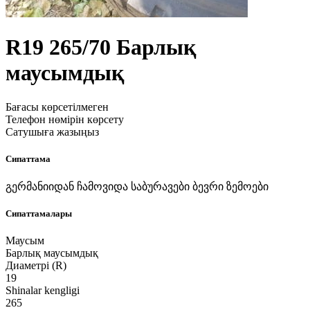
R19
265/70
Барлық
маусымдық
Бағасы көрсетілмеген
Телефон нөмірін көрсету
Сатушыға жазыңыз
Сипаттама
გერმანიიდან ჩამოვიდა საბურავები ბევრი ზემოები
Сипаттамалары
Маусым
Барлық маусымдық
Диаметрі (R)
19
Shinalar kengligi
265