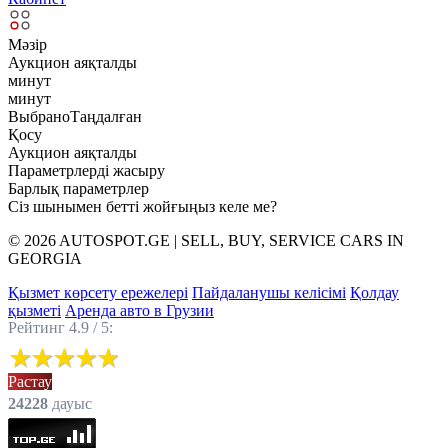
Мәзір
Аукцион аяқталды
минут
минут
ВыбраноТаңдалған
Қосу
Аукцион аяқталды
Параметрлерді жасыру
Барлық параметрлер
Сіз шынымен бетті жойғыңыз келе ме?
© 2026 AUTOSPOT.GE | SELL, BUY, SERVICE CARS IN
GEORGIA
Қызмет көрсету ережелері
Пайдаланушы келісімі
Қолдау
қызметі
Аренда авто в Грузии
Рейтинг 4.9 / 5:
Растау
24228
дауыс