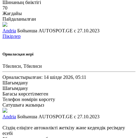
Шинаның биіктігі
70
Жағдайы
Пайдаланылған
Andria
Бойынша AUTOSPOT.GE с 27.10.2023
Пікірлер
Орналасқан жері
Тбилиси, Тбилиси
Орналастырылған: 14 шілде 2026, 05:11
Шағымдану
Шағымдану
Бағасы көрсетілмеген
Телефон нөмірін көрсету
Сатушыға жазыңыз
Andria
Бойынша AUTOSPOT.GE с 27.10.2023
Сіздің еліңізге автокөлікті жеткізу және кедендік ресімдеу
есебі