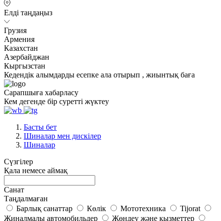
Елді таңдаңыз
Грузия
Армения
Казахстан
Азербайджан
Кыргызстан
Кедендік алымдарды есепке ала отырып , жиынтық баға
Сарапшыға хабарласу
Кем дегенде бір суретті жүктеу
Басты бет
Шиналар мен дискілер
Шиналар
Сүзгілер
Қала немесе аймақ
Санат
Таңдалмаған
Барлық санаттар
Көлік
Мототехника
Tijorat
Жиналмалы автомобильдер
Жөндеу және қызметтер