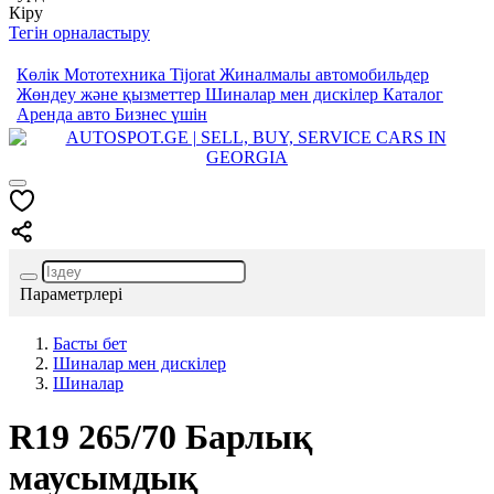
Кіру
Тегін орналастыру
Көлік
Мототехника
Tijorat
Жиналмалы автомобильдер
Жөндеу және қызметтер
Шиналар мен дискілер
Каталог
Аренда авто
Бизнес үшін
Параметрлері
Басты бет
Шиналар мен дискілер
Шиналар
R19
265/70
Барлық
маусымдық