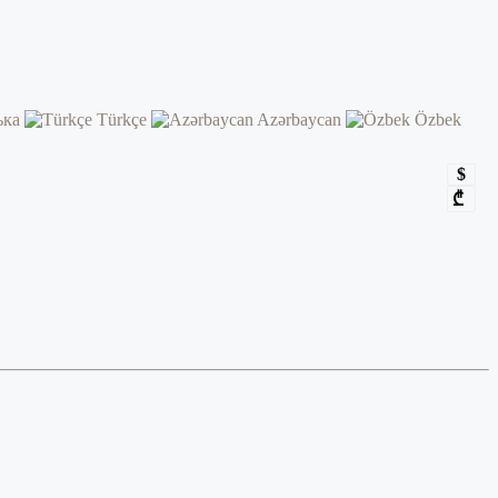
ька
Türkçe
Azərbaycan
Özbek
$
₾