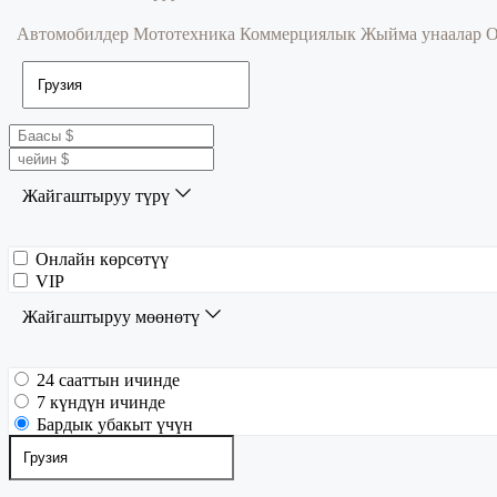
Автомобилдер
Мототехника
Коммерциялык
Жыйма унаалар
О
Жайгаштыруу түрү
Онлайн көрсөтүү
VIP
Жайгаштыруу мөөнөтү
24 сааттын ичинде
7 күндүн ичинде
Бардык убакыт үчүн