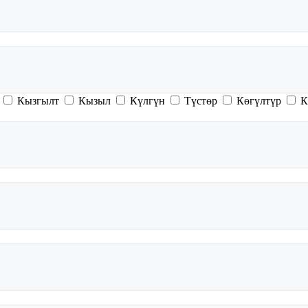
Кызгылт
Кызыл
Күлгүн
Түстөр
Көгүлтүр
К