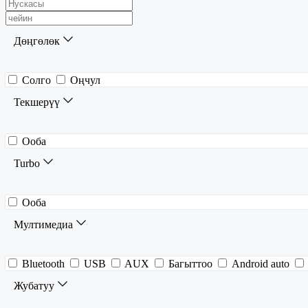
Дөңгөлөк
Солго
Оңчул
Текшерүү
Ооба
Turbo
Ооба
Мултимедиа
Bluetooth
USB
AUX
Багыттоо
Android auto
Жубатуу