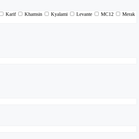
Karif
Khamsin
Kyalami
Levante
MC12
Merak