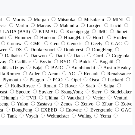
sh
Morris
Morgan
Mitsuoka
Mitsubishi
MINI
ssia
Marlin
Marcos
Mahindra
Luxgen
Lucid
LADA (ВАЗ)
KTM AG
Koenigsegg
JMC
Jinbei
niti
Hummer
Hudson
HuangHai
Horch
Holden
Gonow
GMC
Geo
Genesis
Geely
GAC
wer
DS
Donkervoort
Doninvest
DongFeng
Daihatsu
Daewoo
Dadi
Dacia
Cord
Coggiola
way
Cadillac
Byvin
BYD
Buick
Bugatti
altijas Dzips
Bajaj
BAIC
Autobianchi
Austin Healey
lfa Romeo
Adler
Acura
AC
Renault
Renaissance
Plymouth
Piaggio
PGO
Opel
Osca
Packard
e
Rolls-Royce
Ronart
Rover
Saab
Saipa
east
Spectre
Spyker
SsangYong
Steyr
Studebaker
Triumph
TVR
Ultima
Vauxhall
Vector
Venturi
peng
Yulon
Zastava
Zenos
Zenvo
Zibar
Zotye
za
DongFeng
EXEED
Enovate
Evergrande
GAC
Tank
Voyah
Weltmeister
Wuling
Yema