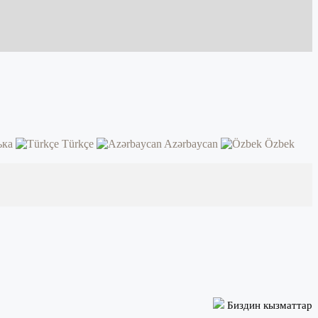
ька
Türkçe
Azərbaycan
Özbek
Биздин кызматтар