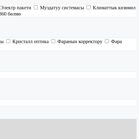
Электр пакети
Муздатуу системасы
Климаттык көзөмөл
360 бөлмө
шы
Кристалл оптика
Фаранын корректору
Фара