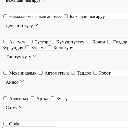
Бажыдан чыгаруу
Бажыдан чыгарылган эмес
Бажыдан чыгаруу
Дененин түсү
Ак түстө
Түстөр
Күмүш түстүү
Көлөм
Гүлдөр
Бургундия
Курама
Коло түрү
Тиштүү куту
Механикалык
Автоматтык
Тандоо
Робот
Айдоо
Алдынкы
Артка
Бүттү
Сатуу
Ооба