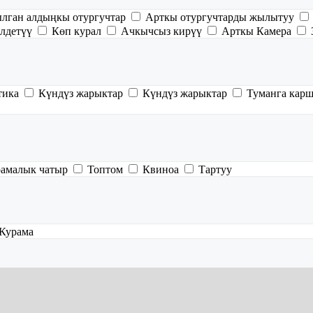
ган алдыңкы отургучтар
Арткы отургучтарды жылытуу
лдетүү
Көп курал
Ачкычсыз кирүү
Арткы Камера
тика
Күндүз жарыктар
Күндүз жарыктар
Туманга кар
амалык чатыр
Топтом
Квиноа
Тартуу
Курама