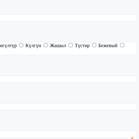
өгүлтүр
Күлгүн
Жашыл
Түстөр
Бежевый