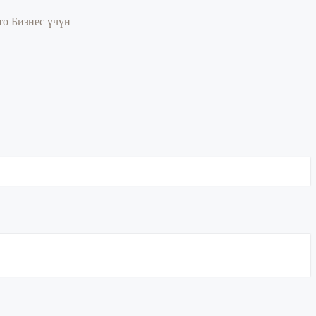
то
Бизнес үчүн