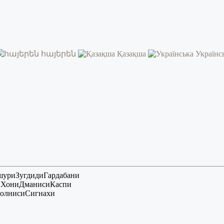
հայերեն
Қазақша
Українс
шури
Зугдиди
Гардабани
и
Хони
Дманиси
Каспи
олниси
Сигнахи