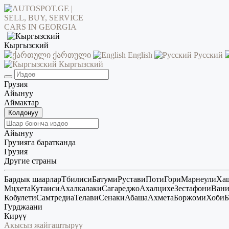
Кыргызский
ქართული
English
Русский
Кыргызский
Грузия
Айынуу
Аймактар
Колдонуу
Айынуу
Грузияга баратканда
Грузия
Другие страны
Бардык шаарлар
Тбилиси
Батуми
Рустави
Поти
Гори
Марнеули
Ха
Мцхета
Кутаиси
Ахалкалаки
Сагареджо
Ахалцихе
Зестафони
Ван
Кобулети
Самтредиа
Телави
Сенаки
Абаша
Ахмета
Боржоми
Хоби
Б
Гурджаани
Кирүү
Акысыз жайгаштыруу