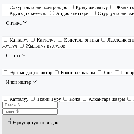
Сокур тактарды контролдоо
Рулду жылытуу
Жылытыл
Круиздик көзөмөл
Айдоо аянттары
Отургучтарды же
Оптика
Катталуу
Катталуу
Кристалл оптика
Лазердик оп
жуугуч
Жылытуу күзгүлөр
Сырты
Эритме дөңгөлөктөр
Болот алкактары
Люк
Панор
Ички иштер
Катталуу
Ткани Түрү
Кожа
Алкантара шаары
Өркүндөтүлгөн издөө