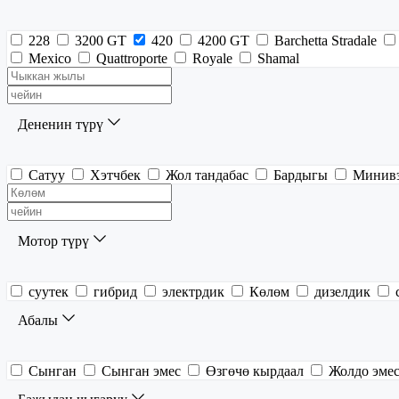
228
3200 GT
420
4200 GT
Barchetta Stradale
Mexico
Quattroporte
Royale
Shamal
Дененин түрү
Сатуу
Хэтчбек
Жол тандабас
Бардыгы
Минив
Мотор түрү
суутек
гибрид
электрдик
Көлөм
дизелдик
Абалы
Сынган
Сынган эмес
Өзгөчө кырдаал
Жолдо эме