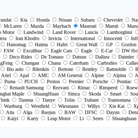
undai
Kia
Honda
Nissan
Subaru
Chevrolet
Na
McLaren
Mazda
Maybach
Maserati
Maruti
Maru
o Motor
Landwind
Land Rover
Lancia
Lamborghini
dera
Iran Khodro
Invicta
International
Innocenti
Infi
Hanomag
Haima
Hafei
Great Wall
GP
Gordon
FAW
Excalibur
Eagle Cars
Eagle
E-Car
DW Ho
e
Deco Rides
De Tomaso
Datsun
Dallara
Daimler
gFeng
Changan
Chana
Caterham
Carbodies
Calla
Bio auto
Bilenkin
Bertone
Bentley
Batmobile
B
Ariel
Apal
AMC
AM General
Alpine
Alpina
A
Puma
PUCH
Proton
Premier
Porsche
Pontiac
e
Renault Samsung
Rezvani
Rimac
Rinspeed
Roew
nghai Maple
ShuangHuan
Simca
Skoda
Smart
Sou
Think
Tianma
Tianye
Tofas
Trabant
Tramontana
Wartburg
Westfield
Wiesmann
Willys
Xin Kai
X
Aita
Alga
Baojun
BAW
DFSC
Dayun
Den
Kaiyi
Karry
Leap Motor
Li
Seres
Shuanghuan