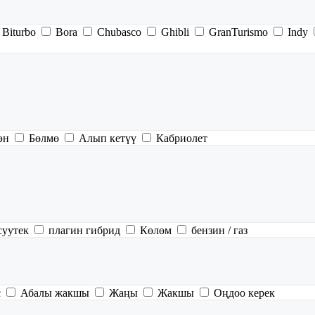
Biturbo
Bora
Chubasco
Ghibli
GranTurismo
Indy
эн
Бөлмө
Алып кетүү
Кабриолет
суутек
плагин гибрид
Көлөм
бензин / газ
с
Абалы жакшы
Жаңы
Жакшы
Оңдоо керек