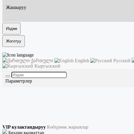
Жашыруу
Издөө
Жоготуу
ქართული
English
Русский
Кыргызский
Параметрлер
VIP кулактандыруу
Көбүрөөк жарыялар
Биздин кызматтар