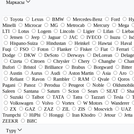
Маркасы
Toyota
Lexus
BMW
Mercedes-Benz
Ford
Hy
Minelli
Microcar
MG
Metrocab
Mercury
Mega
LTI
Lotus
Logem
Lincoln
Ligier
Lifan
Lieba
Jensen
Jeep
Jaguar
JAC
IVECO
Isuzu
Is
Hispano-Suiza
Hindustan
Heinkel
Hawtai
Haval
Fuqi
FSO
Foton
Flanker
Fisker
Fiat
Ferrari
Dodge
DKW
DeSoto
Derways
DeLorean
Delag
Cizeta
Citroen
Chrysler
Chery
Changhe
Chan
Bufori
Bristol
Brilliance
Brabus
Borgward
Bitter
Austin
Aurus
Audi
Aston Martin
Asia
Aro
Reliant
Ravon
Rambler
RAM
Qvale
Qoros
Pagani
Panoz
Perodua
Peugeot
Noble
Oldsmobil
Saleen
Santana
Saturn
Scion
Sears
SEAT
Sha
Suzuki
Talbot
TATA
Tatra
Tazzari
Tesla
Volkswagen
Volvo
Vortex
W Motors
Wanderer
ZX
GAZ
ZAZ
ZIL
ZIS
Moscvich
UAZ
Trumpchi
HiPhi
Hongqi
Iran Khodro
Jetour
Jetta
ZEEKR
ВИС
Түрү