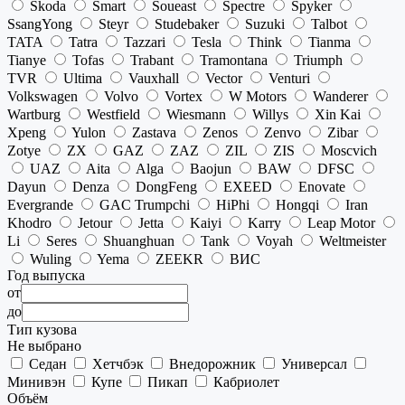
Skoda
Smart
Soueast
Spectre
Spyker
SsangYong
Steyr
Studebaker
Suzuki
Talbot
TATA
Tatra
Tazzari
Tesla
Think
Tianma
Tianye
Tofas
Trabant
Tramontana
Triumph
TVR
Ultima
Vauxhall
Vector
Venturi
Volkswagen
Volvo
Vortex
W Motors
Wanderer
Wartburg
Westfield
Wiesmann
Willys
Xin Kai
Xpeng
Yulon
Zastava
Zenos
Zenvo
Zibar
Zotye
ZX
GAZ
ZAZ
ZIL
ZIS
Moscvich
UAZ
Aita
Alga
Baojun
BAW
DFSC
Dayun
Denza
DongFeng
EXEED
Enovate
Evergrande
GAC Trumpchi
HiPhi
Hongqi
Iran
Khodro
Jetour
Jetta
Kaiyi
Karry
Leap Motor
Li
Seres
Shuanghuan
Tank
Voyah
Weltmeister
Wuling
Yema
ZEEKR
ВИС
Год выпуска
от
до
Тип кузова
Не выбрано
Седан
Хетчбэк
Внедорожник
Универсал
Минивэн
Купе
Пикап
Кабриолет
Объём