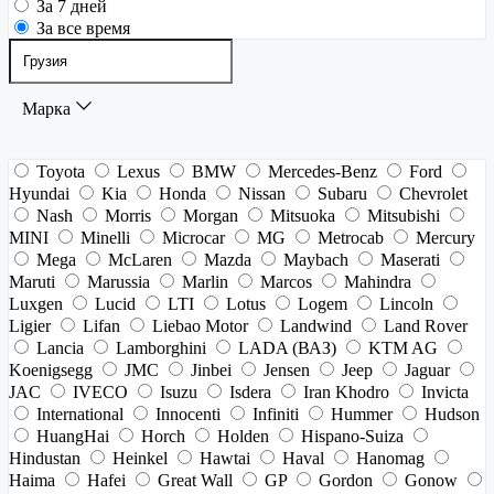
За 7 дней
За все время
Марка
Toyota
Lexus
BMW
Mercedes-Benz
Ford
Hyundai
Kia
Honda
Nissan
Subaru
Chevrolet
Nash
Morris
Morgan
Mitsuoka
Mitsubishi
MINI
Minelli
Microcar
MG
Metrocab
Mercury
Mega
McLaren
Mazda
Maybach
Maserati
Maruti
Marussia
Marlin
Marcos
Mahindra
Luxgen
Lucid
LTI
Lotus
Logem
Lincoln
Ligier
Lifan
Liebao Motor
Landwind
Land Rover
Lancia
Lamborghini
LADA (ВАЗ)
KTM AG
Koenigsegg
JMC
Jinbei
Jensen
Jeep
Jaguar
JAC
IVECO
Isuzu
Isdera
Iran Khodro
Invicta
International
Innocenti
Infiniti
Hummer
Hudson
HuangHai
Horch
Holden
Hispano-Suiza
Hindustan
Heinkel
Hawtai
Haval
Hanomag
Haima
Hafei
Great Wall
GP
Gordon
Gonow