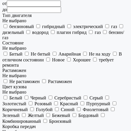
от
до
Тип двигателя
Не выбрано
бензиновый
гибридный
электрический
газ
дизельный
водород
плагин гибрид
газ
бензин/
газ
Состояние
Не выбрано
Битый
Не битый
Аварийная
Не на ходу
В
отличном состоянии
Новое
Хорошее
требует
ремонта
Растаможен
Не выбрано
Не растаможен
Растаможен
Цвет кузова
Не выбрано
Белый
Черный
Серебристый
Серый
Золотистый
Розовый
Красный
Пурпурный
Коричневый
Голубой
Синий
Фиолетовый
Зеленый
Желтый
Бежевый
Бордовый
Комбинированный
Бронзовый
Коробка передач