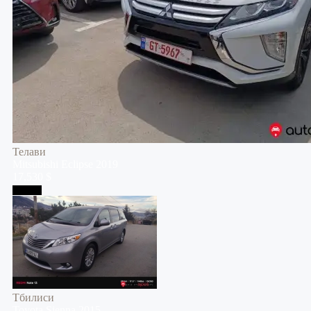
Телави
Mitsubishi
Eclipse
2019
17,530 $
Тбилиси
Тбилиси
Toyota
Sienna
2015