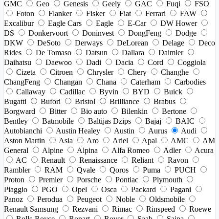
GMC
Geo
Genesis
Geely
GAC
Fuqi
FSO
Foton
Flanker
Fisker
Fiat
Ferrari
FAW
Excalibur
Eagle Cars
Eagle
E-Car
DW Hower
DS
Donkervoort
Doninvest
DongFeng
Dodge
DKW
DeSoto
Derways
DeLorean
Delage
Deco
Rides
De Tomaso
Datsun
Dallara
Daimler
Daihatsu
Daewoo
Dadi
Dacia
Cord
Coggiola
Cizeta
Citroen
Chrysler
Chery
Changhe
ChangFeng
Changan
Chana
Caterham
Carbodies
Callaway
Cadillac
Byvin
BYD
Buick
Bugatti
Bufori
Bristol
Brilliance
Brabus
Borgward
Bitter
Bio auto
Bilenkin
Bertone
Bentley
Batmobile
Baltijas Dzips
Bajaj
BAIC
Autobianchi
Austin Healey
Austin
Aurus
Audi
Aston Martin
Asia
Aro
Ariel
Apal
AMC
AM
General
Alpine
Alpina
Alfa Romeo
Adler
Acura
AC
Renault
Renaissance
Reliant
Ravon
Rambler
RAM
Qvale
Qoros
Puma
PUCH
Proton
Premier
Porsche
Pontiac
Plymouth
Piaggio
PGO
Opel
Osca
Packard
Pagani
Panoz
Perodua
Peugeot
Noble
Oldsmobile
Renault Samsung
Rezvani
Rimac
Rinspeed
Roewe
Rolls-Royce
Ronart
Rover
Saab
Saipa