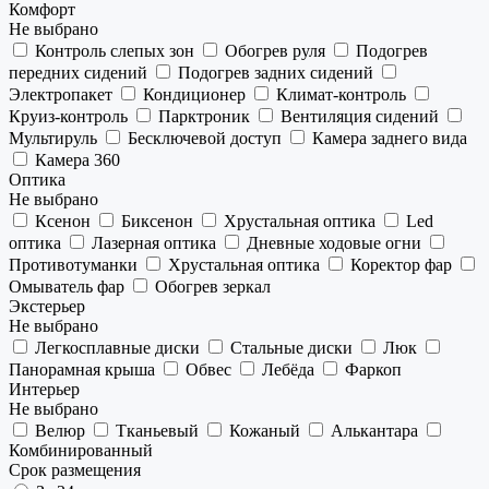
Комфорт
Не выбрано
Контроль слепых зон
Обогрев руля
Подогрев
передних сидений
Подогрев задних сидений
Электропакет
Кондиционер
Климат-контроль
Круиз-контроль
Парктроник
Вентиляция сидений
Мультируль
Бесключевой доступ
Камера заднего вида
Камера 360
Оптика
Не выбрано
Ксенон
Биксенон
Хрустальная оптика
Led
оптика
Лазерная оптика
Дневные ходовые огни
Противотуманки
Хрустальная оптика
Коректор фар
Омыватель фар
Обогрев зеркал
Экстерьер
Не выбрано
Легкосплавные диски
Стальные диски
Люк
Панорамная крыша
Обвес
Лебёда
Фаркоп
Интерьер
Не выбрано
Велюр
Тканьевый
Кожаный
Алькантара
Комбинированный
Срок размещения