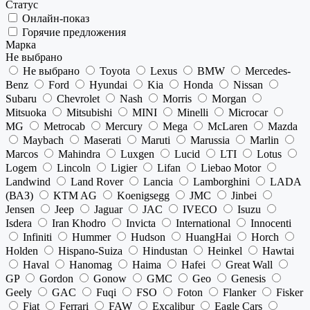
Статус
Онлайн-показ
Горячие предложения
Марка
Не выбрано
Не выбрано
Toyota
Lexus
BMW
Mercedes-
Benz
Ford
Hyundai
Kia
Honda
Nissan
Subaru
Chevrolet
Nash
Morris
Morgan
Mitsuoka
Mitsubishi
MINI
Minelli
Microcar
MG
Metrocab
Mercury
Mega
McLaren
Mazda
Maybach
Maserati
Maruti
Marussia
Marlin
Marcos
Mahindra
Luxgen
Lucid
LTI
Lotus
Logem
Lincoln
Ligier
Lifan
Liebao Motor
Landwind
Land Rover
Lancia
Lamborghini
LADA
(ВАЗ)
KTM AG
Koenigsegg
JMC
Jinbei
Jensen
Jeep
Jaguar
JAC
IVECO
Isuzu
Isdera
Iran Khodro
Invicta
International
Innocenti
Infiniti
Hummer
Hudson
HuangHai
Horch
Holden
Hispano-Suiza
Hindustan
Heinkel
Hawtai
Haval
Hanomag
Haima
Hafei
Great Wall
GP
Gordon
Gonow
GMC
Geo
Genesis
Geely
GAC
Fuqi
FSO
Foton
Flanker
Fisker
Fiat
Ferrari
FAW
Excalibur
Eagle Cars