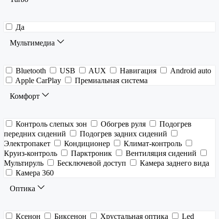
Да
Мультимедиа
Bluetooth
USB
AUX
Навигация
Android auto
Apple CarPlay
Премиальная система
Комфорт
Контроль слепых зон
Обогрев руля
Подогрев
передних сидений
Подогрев задних сидений
Электропакет
Кондиционер
Климат-контроль
Круиз-контроль
Парктроник
Вентиляция сидений
Мультируль
Бесключевой доступ
Камера заднего вида
Камера 360
Оптика
Ксенон
Биксенон
Хрустальная оптика
Led