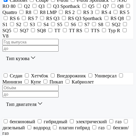
Cabriolet
Coupe
e-tron
e-tron Sportback
NSU
RO 80
Q2
Q3
Q3 Sportback
Q5
Q7
Q8
Quattro
R8
R8 LMP
RS 2
RS 3
RS 4
RS 5
RS 6
RS 7
RS Q3
RS Q3 Sportback
RS Q8
S1
S2
S3
S4
S5
S6
S7
S8
SQ2
SQ5
SQ7
SQ8
TT
TT RS
TTS
Typ R
V8
Тип кузова
Седан
Хетчбэк
Внедорожник
Универсал
Минивэн
Купе
Пикап
Кабриолет
Тип двигателя
бензиновый
гибридный
электрический
газ
дизельный
водород
плагин гибрид
газ
бензин/
газ