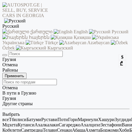
Русский
ქართული
English
Русский
հայերեն
Қазақша
Українська
Türkçe
Azərbaycan
Özbek
Кыргызский
$
Грузия
₾
Отмена
Районы
Применить
Отмена
В пути в Грузию
Грузия
Другие страны
Выбрать
все
Тбилиси
Батуми
Рустави
Поти
Гори
Марнеули
Хашури
Зугдиди
Мцхета
Кутаиси
Ахалкалаки
Сагареджо
Ахалцихе
Зестафони
Ван
Кобулети
Самтредиа
Телави
Сенаки
Абаша
Ахмета
Боржоми
Хоби
Б