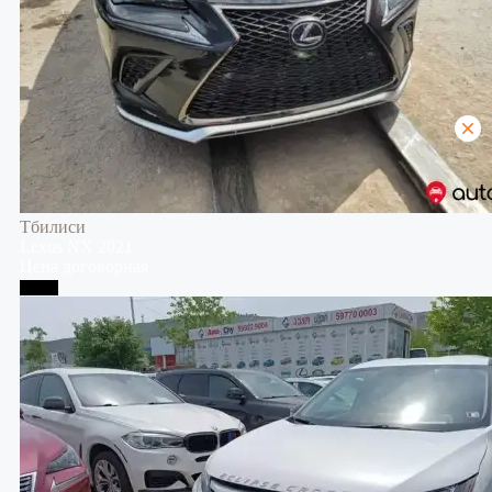
Тбилиси
Lexus
NX
2021
Цена договорная
Телави