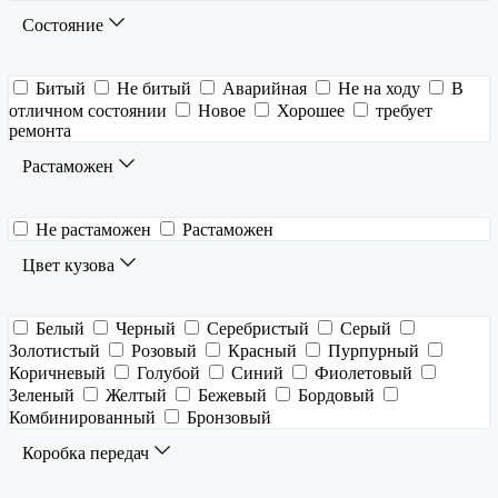
Состояние
Битый
Не битый
Аварийная
Не на ходу
В
отличном состоянии
Новое
Хорошее
требует
ремонта
Растаможен
Не растаможен
Растаможен
Цвет кузова
Белый
Черный
Серебристый
Серый
Золотистый
Розовый
Красный
Пурпурный
Коричневый
Голубой
Синий
Фиолетовый
Зеленый
Желтый
Бежевый
Бордовый
Комбинированный
Бронзовый
Коробка передач