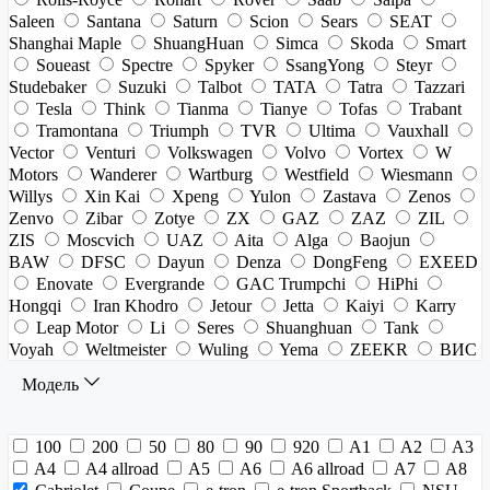
Saleen
Santana
Saturn
Scion
Sears
SEAT
Shanghai Maple
ShuangHuan
Simca
Skoda
Smart
Soueast
Spectre
Spyker
SsangYong
Steyr
Studebaker
Suzuki
Talbot
TATA
Tatra
Tazzari
Tesla
Think
Tianma
Tianye
Tofas
Trabant
Tramontana
Triumph
TVR
Ultima
Vauxhall
Vector
Venturi
Volkswagen
Volvo
Vortex
W
Motors
Wanderer
Wartburg
Westfield
Wiesmann
Willys
Xin Kai
Xpeng
Yulon
Zastava
Zenos
Zenvo
Zibar
Zotye
ZX
GAZ
ZAZ
ZIL
ZIS
Moscvich
UAZ
Aita
Alga
Baojun
BAW
DFSC
Dayun
Denza
DongFeng
EXEED
Enovate
Evergrande
GAC Trumpchi
HiPhi
Hongqi
Iran Khodro
Jetour
Jetta
Kaiyi
Karry
Leap Motor
Li
Seres
Shuanghuan
Tank
Voyah
Weltmeister
Wuling
Yema
ZEEKR
ВИС
Модель
100
200
50
80
90
920
A1
A2
A3
A4
A4 allroad
A5
A6
A6 allroad
A7
A8