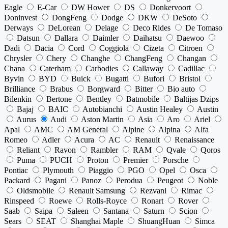
Eagle
E-Car
DW Hower
DS
Donkervoort
Doninvest
DongFeng
Dodge
DKW
DeSoto
Derways
DeLorean
Delage
Deco Rides
De Tomaso
Datsun
Dallara
Daimler
Daihatsu
Daewoo
Dadi
Dacia
Cord
Coggiola
Cizeta
Citroen
Chrysler
Chery
Changhe
ChangFeng
Changan
Chana
Caterham
Carbodies
Callaway
Cadillac
Byvin
BYD
Buick
Bugatti
Bufori
Bristol
Brilliance
Brabus
Borgward
Bitter
Bio auto
Bilenkin
Bertone
Bentley
Batmobile
Baltijas Dzips
Bajaj
BAIC
Autobianchi
Austin Healey
Austin
Aurus
Audi
Aston Martin
Asia
Aro
Ariel
Apal
AMC
AM General
Alpine
Alpina
Alfa
Romeo
Adler
Acura
AC
Renault
Renaissance
Reliant
Ravon
Rambler
RAM
Qvale
Qoros
Puma
PUCH
Proton
Premier
Porsche
Pontiac
Plymouth
Piaggio
PGO
Opel
Osca
Packard
Pagani
Panoz
Perodua
Peugeot
Noble
Oldsmobile
Renault Samsung
Rezvani
Rimac
Rinspeed
Roewe
Rolls-Royce
Ronart
Rover
Saab
Saipa
Saleen
Santana
Saturn
Scion
Sears
SEAT
Shanghai Maple
ShuangHuan
Simca