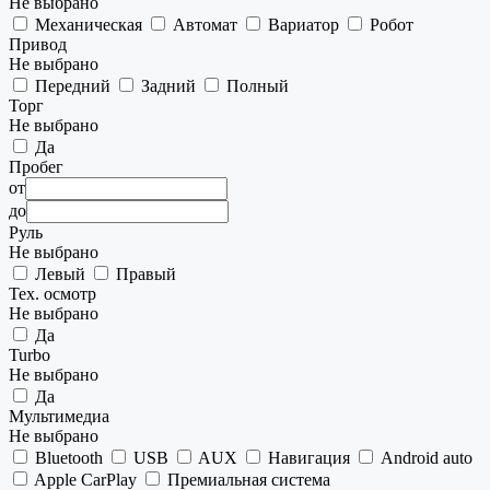
Не выбрано
Механическая
Автомат
Вариатор
Робот
Привод
Не выбрано
Передний
Задний
Полный
Торг
Не выбрано
Да
Пробег
от
до
Руль
Не выбрано
Левый
Правый
Тех. осмотр
Не выбрано
Да
Turbo
Не выбрано
Да
Мультимедиа
Не выбрано
Bluetooth
USB
AUX
Навигация
Android auto
Apple CarPlay
Премиальная система