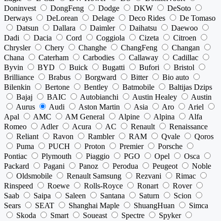
Doninvest
DongFeng
Dodge
DKW
DeSoto
Derways
DeLorean
Delage
Deco Rides
De Tomaso
Datsun
Dallara
Daimler
Daihatsu
Daewoo
Dadi
Dacia
Cord
Coggiola
Cizeta
Citroen
Chrysler
Chery
Changhe
ChangFeng
Changan
Chana
Caterham
Carbodies
Callaway
Cadillac
Byvin
BYD
Buick
Bugatti
Bufori
Bristol
Brilliance
Brabus
Borgward
Bitter
Bio auto
Bilenkin
Bertone
Bentley
Batmobile
Baltijas Dzips
Bajaj
BAIC
Autobianchi
Austin Healey
Austin
Aurus
Audi
Aston Martin
Asia
Aro
Ariel
Apal
AMC
AM General
Alpine
Alpina
Alfa
Romeo
Adler
Acura
AC
Renault
Renaissance
Reliant
Ravon
Rambler
RAM
Qvale
Qoros
Puma
PUCH
Proton
Premier
Porsche
Pontiac
Plymouth
Piaggio
PGO
Opel
Osca
Packard
Pagani
Panoz
Perodua
Peugeot
Noble
Oldsmobile
Renault Samsung
Rezvani
Rimac
Rinspeed
Roewe
Rolls-Royce
Ronart
Rover
Saab
Saipa
Saleen
Santana
Saturn
Scion
Sears
SEAT
Shanghai Maple
ShuangHuan
Simca
Skoda
Smart
Soueast
Spectre
Spyker