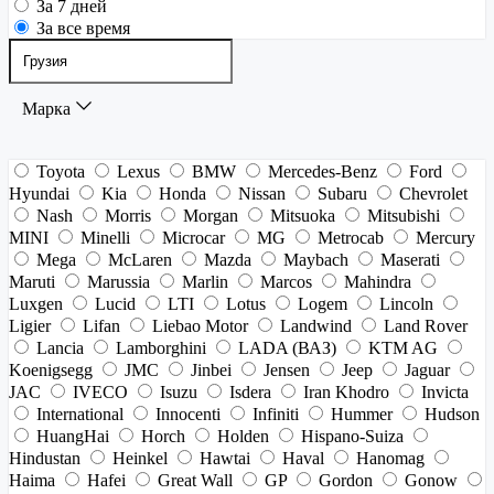
За 7 дней
За все время
Марка
Toyota
Lexus
BMW
Mercedes-Benz
Ford
Hyundai
Kia
Honda
Nissan
Subaru
Chevrolet
Nash
Morris
Morgan
Mitsuoka
Mitsubishi
MINI
Minelli
Microcar
MG
Metrocab
Mercury
Mega
McLaren
Mazda
Maybach
Maserati
Maruti
Marussia
Marlin
Marcos
Mahindra
Luxgen
Lucid
LTI
Lotus
Logem
Lincoln
Ligier
Lifan
Liebao Motor
Landwind
Land Rover
Lancia
Lamborghini
LADA (ВАЗ)
KTM AG
Koenigsegg
JMC
Jinbei
Jensen
Jeep
Jaguar
JAC
IVECO
Isuzu
Isdera
Iran Khodro
Invicta
International
Innocenti
Infiniti
Hummer
Hudson
HuangHai
Horch
Holden
Hispano-Suiza
Hindustan
Heinkel
Hawtai
Haval
Hanomag
Haima
Hafei
Great Wall
GP
Gordon
Gonow