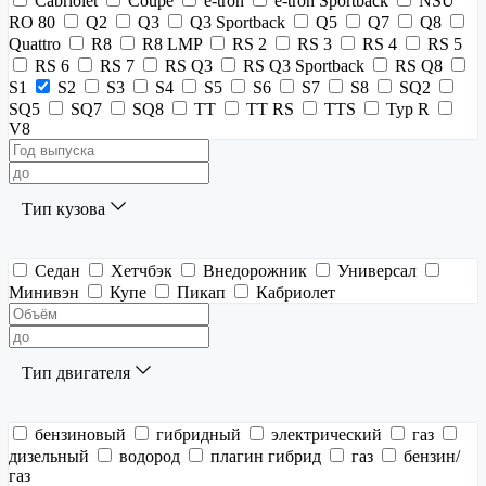
Cabriolet
Coupe
e-tron
e-tron Sportback
NSU
RO 80
Q2
Q3
Q3 Sportback
Q5
Q7
Q8
Quattro
R8
R8 LMP
RS 2
RS 3
RS 4
RS 5
RS 6
RS 7
RS Q3
RS Q3 Sportback
RS Q8
S1
S2
S3
S4
S5
S6
S7
S8
SQ2
SQ5
SQ7
SQ8
TT
TT RS
TTS
Typ R
V8
Тип кузова
Седан
Хетчбэк
Внедорожник
Универсал
Минивэн
Купе
Пикап
Кабриолет
Тип двигателя
бензиновый
гибридный
электрический
газ
дизельный
водород
плагин гибрид
газ
бензин/
газ