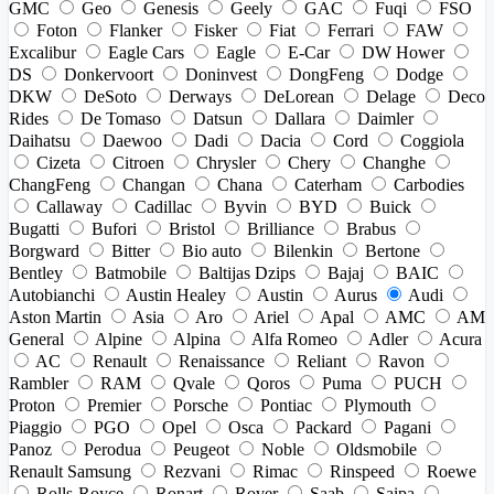
GMC
Geo
Genesis
Geely
GAC
Fuqi
FSO
Foton
Flanker
Fisker
Fiat
Ferrari
FAW
Excalibur
Eagle Cars
Eagle
E-Car
DW Hower
DS
Donkervoort
Doninvest
DongFeng
Dodge
DKW
DeSoto
Derways
DeLorean
Delage
Deco
Rides
De Tomaso
Datsun
Dallara
Daimler
Daihatsu
Daewoo
Dadi
Dacia
Cord
Coggiola
Cizeta
Citroen
Chrysler
Chery
Changhe
ChangFeng
Changan
Chana
Caterham
Carbodies
Callaway
Cadillac
Byvin
BYD
Buick
Bugatti
Bufori
Bristol
Brilliance
Brabus
Borgward
Bitter
Bio auto
Bilenkin
Bertone
Bentley
Batmobile
Baltijas Dzips
Bajaj
BAIC
Autobianchi
Austin Healey
Austin
Aurus
Audi
Aston Martin
Asia
Aro
Ariel
Apal
AMC
AM
General
Alpine
Alpina
Alfa Romeo
Adler
Acura
AC
Renault
Renaissance
Reliant
Ravon
Rambler
RAM
Qvale
Qoros
Puma
PUCH
Proton
Premier
Porsche
Pontiac
Plymouth
Piaggio
PGO
Opel
Osca
Packard
Pagani
Panoz
Perodua
Peugeot
Noble
Oldsmobile
Renault Samsung
Rezvani
Rimac
Rinspeed
Roewe
Rolls-Royce
Ronart
Rover
Saab
Saipa