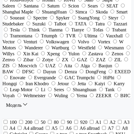
Saleen
Santana
Saturn
Scion
Sears
SEAT
Shanghai Maple
ShuangHuan
Simca
Skoda
Smart
Soueast
Spectre
Spyker
SsangYong
Steyr
Studebaker
Suzuki
Talbot
TATA
Tatra
Tazzari
Tesla
Think
Tianma
Tianye
Tofas
Trabant
Tramontana
Triumph
TVR
Ultima
Vauxhall
Vector
Venturi
Volkswagen
Volvo
Vortex
W
Motors
Wanderer
Wartburg
Westfield
Wiesmann
Willys
Xin Kai
Xpeng
Yulon
Zastava
Zenos
Zenvo
Zibar
Zotye
ZX
GAZ
ZAZ
ZIL
ZIS
Moscvich
UAZ
Aita
Alga
Baojun
BAW
DFSC
Dayun
Denza
DongFeng
EXEED
Enovate
Evergrande
GAC Trumpchi
HiPhi
Hongqi
Iran Khodro
Jetour
Jetta
Kaiyi
Karry
Leap Motor
Li
Seres
Shuanghuan
Tank
Voyah
Weltmeister
Wuling
Yema
ZEEKR
ВИС
Модель
100
200
50
80
90
920
A1
A2
A3
A4
A4 allroad
A5
A6
A6 allroad
A7
A8