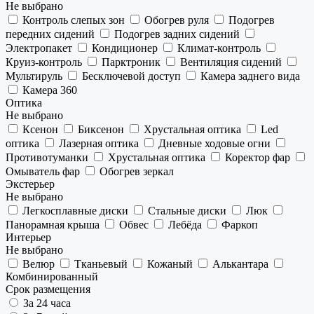
Не выбрано
Контроль слепых зон
Обогрев руля
Подогрев
передних сидений
Подогрев задних сидений
Электропакет
Кондиционер
Климат-контроль
Круиз-контроль
Парктроник
Вентиляция сидений
Мультируль
Бесключевой доступ
Камера заднего вида
Камера 360
Оптика
Не выбрано
Ксенон
Биксенон
Хрустальная оптика
Led
оптика
Лазерная оптика
Дневные ходовые огни
Противотуманки
Хрустальная оптика
Коректор фар
Омыватель фар
Обогрев зеркал
Экстерьер
Не выбрано
Легкосплавные диски
Стальные диски
Люк
Панорамная крыша
Обвес
Лебёда
Фаркоп
Интерьер
Не выбрано
Велюр
Тканьевый
Кожаный
Алькантара
Комбинированный
Срок размещения
За 24 часа