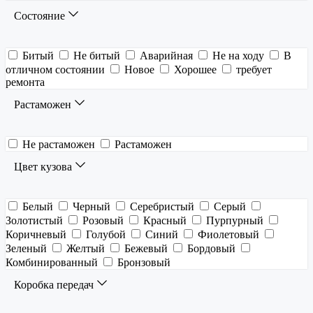
Состояние
Битый
Не битый
Аварийная
Не на ходу
В
отличном состоянии
Новое
Хорошее
требует
ремонта
Растаможен
Не растаможен
Растаможен
Цвет кузова
Белый
Черный
Серебристый
Серый
Золотистый
Розовый
Красный
Пурпурный
Коричневый
Голубой
Синий
Фиолетовый
Зеленый
Желтый
Бежевый
Бордовый
Комбинированный
Бронзовый
Коробка передач