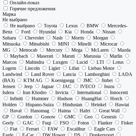
Онлайн-показ
Горячие предложения
Марка
Не выбрано
Не выбрано
Toyota
Lexus
BMW
Mercedes-
Benz
Ford
Hyundai
Kia
Honda
Nissan
Subaru
Chevrolet
Nash
Morris
Morgan
Mitsuoka
Mitsubishi
MINI
Minelli
Microcar
MG
Metrocab
Mercury
Mega
McLaren
Mazda
Maybach
Maserati
Maruti
Marussia
Marlin
Marcos
Mahindra
Luxgen
Lucid
LTI
Lotus
Logem
Lincoln
Ligier
Lifan
Liebao Motor
Landwind
Land Rover
Lancia
Lamborghini
LADA
(ВАЗ)
KTM AG
Koenigsegg
JMC
Jinbei
Jensen
Jeep
Jaguar
JAC
IVECO
Isuzu
Isdera
Iran Khodro
Invicta
International
Innocenti
Infiniti
Hummer
Hudson
HuangHai
Horch
Holden
Hispano-Suiza
Hindustan
Heinkel
Hawtai
Haval
Hanomag
Haima
Hafei
Great Wall
GP
Gordon
Gonow
GMC
Geo
Genesis
Geely
GAC
Fuqi
FSO
Foton
Flanker
Fisker
Fiat
Ferrari
FAW
Excalibur
Eagle Cars
Eagle
E-Car
DW Hower
DS
Donkervoort