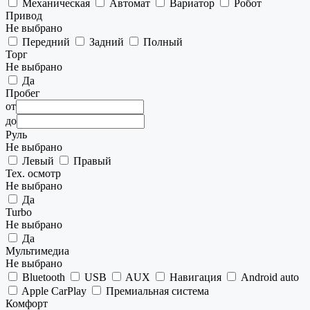
Механическая
Автомат
Вариатор
Робот
Привод
Не выбрано
Передний
Задний
Полный
Торг
Не выбрано
Да
Пробег
от
до
Руль
Не выбрано
Левый
Правый
Тех. осмотр
Не выбрано
Да
Turbo
Не выбрано
Да
Мультимедиа
Не выбрано
Bluetooth
USB
AUX
Навигация
Android auto
Apple CarPlay
Премиальная система
Комфорт