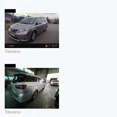
Mitsubishi
Eclipse
2019
17,530 $
Тбилиси
Тбилиси
Toyota
Sienna
2015
15,500 $
Тбилиси
Тбилиси
Kia
Carnival
2018