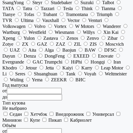
SsangYong
Steyr
Studebaker
Suzuki
Talbot
TATA
Tatra
Tazzari
Tesla
Think
Tianma
Tianye
Tofas
Trabant
Tramontana
Triumph
TVR
Ultima
Vauxhall
Vector
Venturi
Volkswagen
Volvo
Vortex
W Motors
Wanderer
Wartburg
Westfield
Wiesmann
Willys
Xin Kai
Xpeng
Yulon
Zastava
Zenos
Zenvo
Zibar
Zotye
ZX
GAZ
ZAZ
ZIL
ZIS
Moscvich
UAZ
Aita
Alga
Baojun
BAW
DFSC
Dayun
Denza
DongFeng
EXEED
Enovate
Evergrande
GAC Trumpchi
HiPhi
Hongqi
Iran
Khodro
Jetour
Jetta
Kaiyi
Karry
Leap Motor
Li
Seres
Shuanghuan
Tank
Voyah
Weltmeister
Wuling
Yema
ZEEKR
ВИС
Год выпуска
от
до
Тип кузова
Не выбрано
Седан
Хетчбэк
Внедорожник
Универсал
Минивэн
Купе
Пикап
Кабриолет
Объём
от