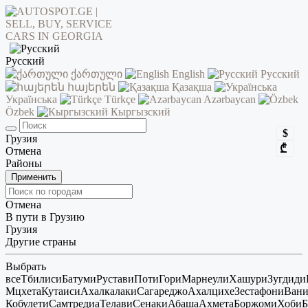
Русский
ქართული
English
Русский
հայերեն
Қазақша
Українська
Türkçe
Azərbaycan
Özbek
Кыргызский
$
Грузия
₾
Отмена
Районы
Применить
Отмена
В пути в Грузию
Грузия
Другие страны
Выбрать
все
Тбилиси
Батуми
Рустави
Поти
Гори
Марнеули
Хашури
Зугдиди
Мцхета
Кутаиси
Ахалкалаки
Сагареджо
Ахалцихе
Зестафони
Ван
Кобулети
Самтредиа
Телави
Сенаки
Абаша
Ахмета
Боржоми
Хоби
Б