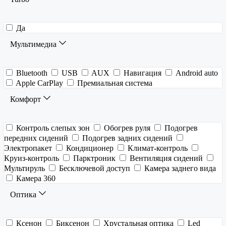
Да
Мультимедиа
Bluetooth
USB
AUX
Навигация
Android auto
Apple CarPlay
Премиальная система
Комфорт
Контроль слепых зон
Обогрев руля
Подогрев
передних сидений
Подогрев задних сидений
Электропакет
Кондиционер
Климат-контроль
Круиз-контроль
Парктроник
Вентиляция сидений
Мультируль
Бесключевой доступ
Камера заднего вида
Камера 360
Оптика
Ксенон
Биксенон
Хрустальная оптика
Led