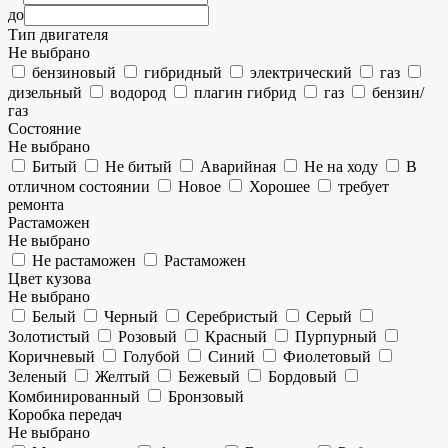
до
Тип двигателя
Не выбрано
бензиновый
гибридный
электрический
газ
дизельный
водород
плагин гибрид
газ
бензин/
газ
Состояние
Не выбрано
Битый
Не битый
Аварийная
Не на ходу
В
отличном состоянии
Новое
Хорошее
требует
ремонта
Растаможен
Не выбрано
Не растаможен
Растаможен
Цвет кузова
Не выбрано
Белый
Черный
Серебристый
Серый
Золотистый
Розовый
Красный
Пурпурный
Коричневый
Голубой
Синий
Фиолетовый
Зеленый
Желтый
Бежевый
Бордовый
Комбинированный
Бронзовый
Коробка передач
Не выбрано