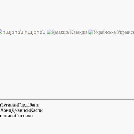
հայերեն
Қазақша
Українс
и
Зугдиди
Гардабани
и
Хони
Дманиси
Каспи
олниси
Сигнахи