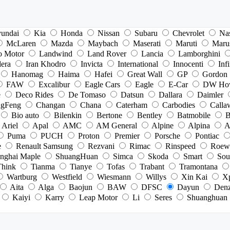
undai
Kia
Honda
Nissan
Subaru
Chevrolet
Na
McLaren
Mazda
Maybach
Maserati
Maruti
Maru
o Motor
Landwind
Land Rover
Lancia
Lamborghini
dera
Iran Khodro
Invicta
International
Innocenti
Infi
Hanomag
Haima
Hafei
Great Wall
GP
Gordon
FAW
Excalibur
Eagle Cars
Eagle
E-Car
DW Ho
e
Deco Rides
De Tomaso
Datsun
Dallara
Daimler
gFeng
Changan
Chana
Caterham
Carbodies
Calla
Bio auto
Bilenkin
Bertone
Bentley
Batmobile
B
Ariel
Apal
AMC
AM General
Alpine
Alpina
A
Puma
PUCH
Proton
Premier
Porsche
Pontiac
e
Renault Samsung
Rezvani
Rimac
Rinspeed
Roew
nghai Maple
ShuangHuan
Simca
Skoda
Smart
Sou
Think
Tianma
Tianye
Tofas
Trabant
Tramontana
Wartburg
Westfield
Wiesmann
Willys
Xin Kai
X
Aita
Alga
Baojun
BAW
DFSC
Dayun
Den
Kaiyi
Karry
Leap Motor
Li
Seres
Shuanghuan