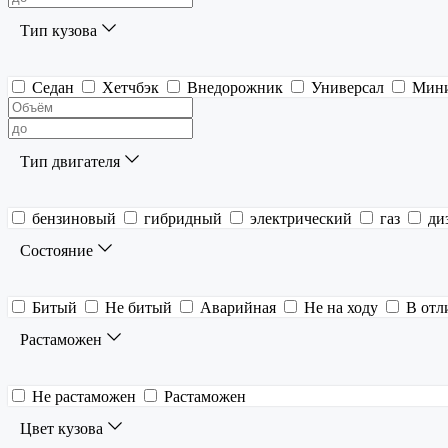
Тип кузова
Седан
Хетчбэк
Внедорожник
Универсал
Мин
Тип двигателя
бензиновый
гибридный
электрический
газ
ди
Состояние
Битый
Не битый
Аварийная
Не на ходу
В отл
Растаможен
Не растаможен
Растаможен
Цвет кузова