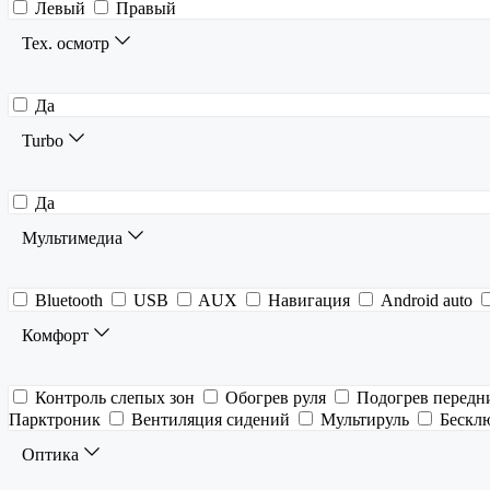
Левый
Правый
Тех. осмотр
Да
Turbo
Да
Мультимедиа
Bluetooth
USB
AUX
Навигация
Android auto
Комфорт
Контроль слепых зон
Обогрев руля
Подогрев передн
Парктроник
Вентиляция сидений
Мультируль
Бескл
Оптика