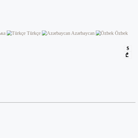
ька
Türkçe
Azərbaycan
Özbek
$
₾