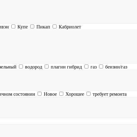
ивэн
Купе
Пикап
Кабриолет
зельный
водород
плагин гибрид
газ
бензин/газ
ичном состоянии
Новое
Хорошее
требует ремонта