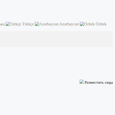
ька
Türkçe
Azərbaycan
Özbek
Разместить сюда