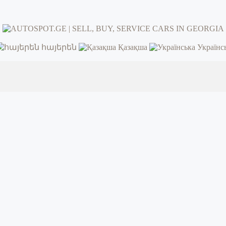
հայերեն
Қазақша
Українс