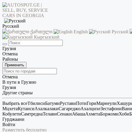
Русский
ქართული
English
Русский
Кыргызский
Грузия
Отмена
Районы
Применить
Отмена
В пути в Грузию
Грузия
Другие страны
Выбрать все
Тбилиси
Батуми
Рустави
Поти
Гори
Марнеули
Хашур
Мцхета
Кутаиси
Ахалкалаки
Сагареджо
Ахалцихе
Зестафони
Ван
Кобулети
Самтредиа
Телави
Сенаки
Абаша
Ахмета
Боржоми
Хоби
Б
Гурджаани
Войти
Разместить бесплатно