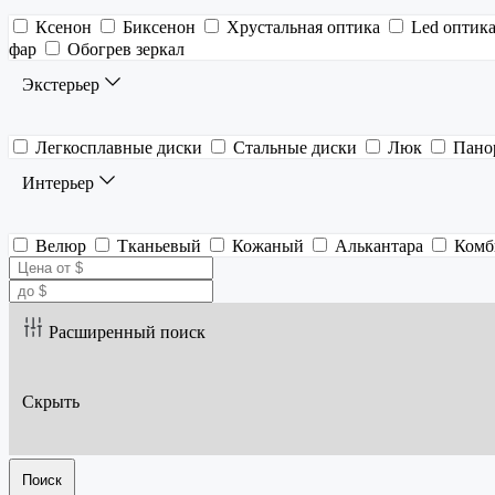
Ксенон
Биксенон
Хрустальная оптика
Led оптик
фар
Обогрев зеркал
Экстерьер
Легкосплавные диски
Стальные диски
Люк
Пано
Интерьер
Велюр
Тканьевый
Кожаный
Алькантара
Комб
Расширенный поиск
Скрыть
Поиск