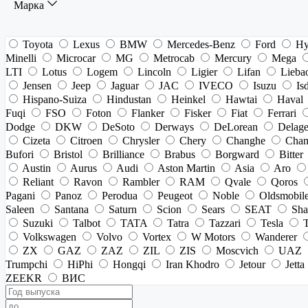
Марка
Toyota
Lexus
BMW
Mercedes-Benz
Ford
Hy
Minelli
Microcar
MG
Metrocab
Mercury
Mega
LTI
Lotus
Logem
Lincoln
Ligier
Lifan
Lieba
Jensen
Jeep
Jaguar
JAC
IVECO
Isuzu
Is
Hispano-Suiza
Hindustan
Heinkel
Hawtai
Haval
Fuqi
FSO
Foton
Flanker
Fisker
Fiat
Ferrari
Dodge
DKW
DeSoto
Derways
DeLorean
Delag
Cizeta
Citroen
Chrysler
Chery
Changhe
Chan
Bufori
Bristol
Brilliance
Brabus
Borgward
Bitter
Austin
Aurus
Audi
Aston Martin
Asia
Aro
Reliant
Ravon
Rambler
RAM
Qvale
Qoros
Pagani
Panoz
Perodua
Peugeot
Noble
Oldsmobil
Saleen
Santana
Saturn
Scion
Sears
SEAT
Sha
Suzuki
Talbot
TATA
Tatra
Tazzari
Tesla
Volkswagen
Volvo
Vortex
W Motors
Wanderer
ZX
GAZ
ZAZ
ZIL
ZIS
Moscvich
UAZ
Trumpchi
HiPhi
Hongqi
Iran Khodro
Jetour
Jetta
ZEEKR
ВИС