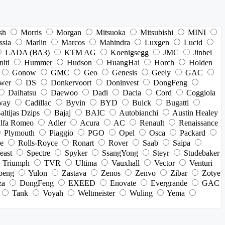
sh
Morris
Morgan
Mitsuoka
Mitsubishi
MINI
ssia
Marlin
Marcos
Mahindra
Luxgen
Lucid
LADA (ВАЗ)
KTM AG
Koenigsegg
JMC
Jinbei
niti
Hummer
Hudson
HuangHai
Horch
Holden
Gonow
GMC
Geo
Genesis
Geely
GAC
wer
DS
Donkervoort
Doninvest
DongFeng
Daihatsu
Daewoo
Dadi
Dacia
Cord
Coggiola
way
Cadillac
Byvin
BYD
Buick
Bugatti
altijas Dzips
Bajaj
BAIC
Autobianchi
Austin Healey
lfa Romeo
Adler
Acura
AC
Renault
Renaissance
Plymouth
Piaggio
PGO
Opel
Osca
Packard
e
Rolls-Royce
Ronart
Rover
Saab
Saipa
east
Spectre
Spyker
SsangYong
Steyr
Studebaker
Triumph
TVR
Ultima
Vauxhall
Vector
Venturi
peng
Yulon
Zastava
Zenos
Zenvo
Zibar
Zotye
za
DongFeng
EXEED
Enovate
Evergrande
GAC
Tank
Voyah
Weltmeister
Wuling
Yema