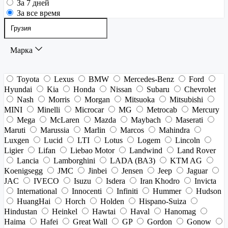
За 7 дней
За все время
Марка
Toyota
Lexus
BMW
Mercedes-Benz
Ford
Hyundai
Kia
Honda
Nissan
Subaru
Chevrolet
Nash
Morris
Morgan
Mitsuoka
Mitsubishi
MINI
Minelli
Microcar
MG
Metrocab
Mercury
Mega
McLaren
Mazda
Maybach
Maserati
Maruti
Marussia
Marlin
Marcos
Mahindra
Luxgen
Lucid
LTI
Lotus
Logem
Lincoln
Ligier
Lifan
Liebao Motor
Landwind
Land Rover
Lancia
Lamborghini
LADA (ВАЗ)
KTM AG
Koenigsegg
JMC
Jinbei
Jensen
Jeep
Jaguar
JAC
IVECO
Isuzu
Isdera
Iran Khodro
Invicta
International
Innocenti
Infiniti
Hummer
Hudson
HuangHai
Horch
Holden
Hispano-Suiza
Hindustan
Heinkel
Hawtai
Haval
Hanomag
Haima
Hafei
Great Wall
GP
Gordon
Gonow