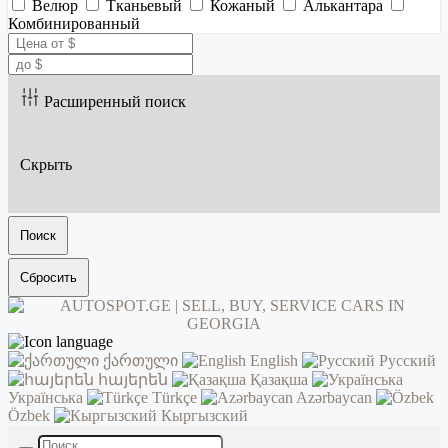
Велюр
Тканьевый
Кожаный
Алькантара
Комбинированный
Расширенный поиск
Скрыть
Поиск
Сбросить
ქართული
English
Русский
հայերեն
Қазақша
Українська
Türkçe
Azərbaycan
Özbek
Кыргызский