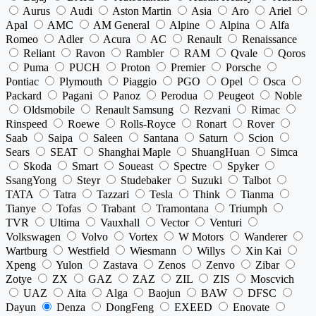
Aurus
Audi
Aston Martin
Asia
Aro
Ariel
Apal
AMC
AM General
Alpine
Alpina
Alfa
Romeo
Adler
Acura
AC
Renault
Renaissance
Reliant
Ravon
Rambler
RAM
Qvale
Qoros
Puma
PUCH
Proton
Premier
Porsche
Pontiac
Plymouth
Piaggio
PGO
Opel
Osca
Packard
Pagani
Panoz
Perodua
Peugeot
Noble
Oldsmobile
Renault Samsung
Rezvani
Rimac
Rinspeed
Roewe
Rolls-Royce
Ronart
Rover
Saab
Saipa
Saleen
Santana
Saturn
Scion
Sears
SEAT
Shanghai Maple
ShuangHuan
Simca
Skoda
Smart
Soueast
Spectre
Spyker
SsangYong
Steyr
Studebaker
Suzuki
Talbot
TATA
Tatra
Tazzari
Tesla
Think
Tianma
Tianye
Tofas
Trabant
Tramontana
Triumph
TVR
Ultima
Vauxhall
Vector
Venturi
Volkswagen
Volvo
Vortex
W Motors
Wanderer
Wartburg
Westfield
Wiesmann
Willys
Xin Kai
Xpeng
Yulon
Zastava
Zenos
Zenvo
Zibar
Zotye
ZX
GAZ
ZAZ
ZIL
ZIS
Moscvich
UAZ
Aita
Alga
Baojun
BAW
DFSC
Dayun
Denza
DongFeng
EXEED
Enovate