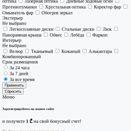
оптика
Лазерная оптика
Дневные ходовые огни
Противотуманки
Хрустальная оптика
Коректор фар
Омыватель фар
Обогрев зеркал
Экстерьер
Не выбрано
Легкосплавные диски
Стальные диски
Люк
Панорамная крыша
Обвес
Лебёда
Фаркоп
Интерьер
Не выбрано
Велюр
Тканьевый
Кожаный
Алькантара
Комбинированный
Срок размещения
За 24 часа
За 7 дней
За все время
Применить
Сбросить
Меню
Зарегистрируйтесь на нашем сайте
и получите
1 ₾
на свой бонусный счет!