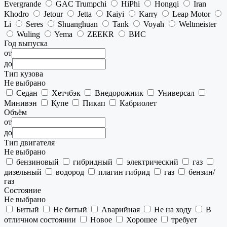
Evergrande
GAC Trumpchi
HiPhi
Hongqi
Iran
Khodro
Jetour
Jetta
Kaiyi
Karry
Leap Motor
Li
Seres
Shuanghuan
Tank
Voyah
Weltmeister
Wuling
Yema
ZEEKR
ВИС
Год выпуска
от
до
Тип кузова
Не выбрано
Седан
Хетчбэк
Внедорожник
Универсал
Минивэн
Купе
Пикап
Кабриолет
Объём
от
до
Тип двигателя
Не выбрано
бензиновый
гибридный
электрический
газ
дизельный
водород
плагин гибрид
газ
бензин/
газ
Состояние
Не выбрано
Битый
Не битый
Аварийная
Не на ходу
В
отличном состоянии
Новое
Хорошее
требует