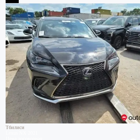
Тбилиси
Тбилиси
Lexus
NX
2021
Цена договорная