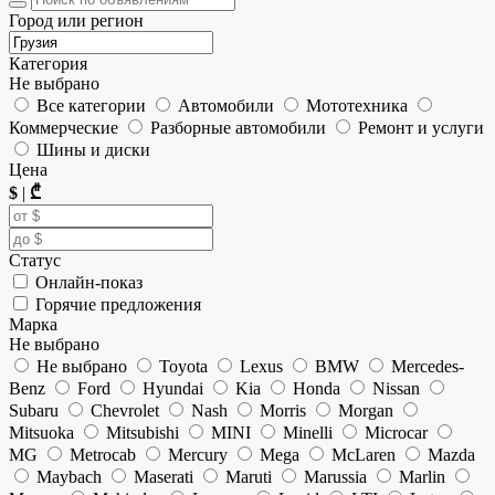
Город или регион
Категория
Не выбрано
Все категории
Автомобили
Мототехника
Коммерческие
Разборные автомобили
Ремонт и услуги
Шины и диски
Цена
$
|
₾
Статус
Онлайн-показ
Горячие предложения
Марка
Не выбрано
Не выбрано
Toyota
Lexus
BMW
Mercedes-
Benz
Ford
Hyundai
Kia
Honda
Nissan
Subaru
Chevrolet
Nash
Morris
Morgan
Mitsuoka
Mitsubishi
MINI
Minelli
Microcar
MG
Metrocab
Mercury
Mega
McLaren
Mazda
Maybach
Maserati
Maruti
Marussia
Marlin