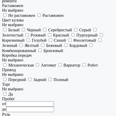
ремонта
Растаможен
Не выбрано
Не растаможен
Растаможен
Цвет кузова
Не выбрано
Белый
Черный
Серебристый
Серый
Золотистый
Розовый
Красный
Пурпурный
Коричневый
Голубой
Синий
Фиолетовый
Зеленый
Желтый
Бежевый
Бордовый
Комбинированный
Бронзовый
Коробка передач
Не выбрано
Механическая
Автомат
Вариатор
Робот
Привод
Не выбрано
Передний
Задний
Полный
Торг
Не выбрано
Да
Пробег
от
до
Руль