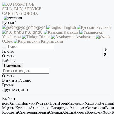
Русский
ქართული
English
Русский
հայերեն
Қазақша
Українська
Türkçe
Azərbaycan
Özbek
Кыргызский
$
Грузия
₾
Отмена
Районы
Применить
Отмена
В пути в Грузию
Грузия
Другие страны
Выбрать
все
Тбилиси
Батуми
Рустави
Поти
Гори
Марнеули
Хашури
Зугдиди
Мцхета
Кутаиси
Ахалкалаки
Сагареджо
Ахалцихе
Зестафони
Ван
Кобулети
Самтредиа
Телави
Сенаки
Абаша
Ахмета
Боржоми
Хоби
Б