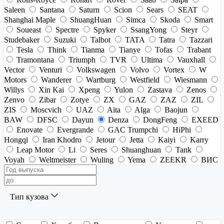
Saleen
Santana
Saturn
Scion
Sears
SEAT
Shanghai Maple
ShuangHuan
Simca
Skoda
Smart
Soueast
Spectre
Spyker
SsangYong
Steyr
Studebaker
Suzuki
Talbot
TATA
Tatra
Tazzari
Tesla
Think
Tianma
Tianye
Tofas
Trabant
Tramontana
Triumph
TVR
Ultima
Vauxhall
Vector
Venturi
Volkswagen
Volvo
Vortex
W
Motors
Wanderer
Wartburg
Westfield
Wiesmann
Willys
Xin Kai
Xpeng
Yulon
Zastava
Zenos
Zenvo
Zibar
Zotye
ZX
GAZ
ZAZ
ZIL
ZIS
Moscvich
UAZ
Aita
Alga
Baojun
BAW
DFSC
Dayun
Denza
DongFeng
EXEED
Enovate
Evergrande
GAC Trumpchi
HiPhi
Hongqi
Iran Khodro
Jetour
Jetta
Kaiyi
Karry
Leap Motor
Li
Seres
Shuanghuan
Tank
Voyah
Weltmeister
Wuling
Yema
ZEEKR
ВИС
Тип кузова