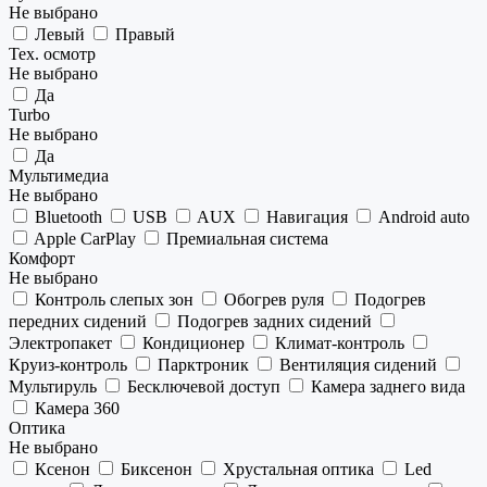
Не выбрано
Левый
Правый
Тех. осмотр
Не выбрано
Да
Turbo
Не выбрано
Да
Мультимедиа
Не выбрано
Bluetooth
USB
AUX
Навигация
Android auto
Apple CarPlay
Премиальная система
Комфорт
Не выбрано
Контроль слепых зон
Обогрев руля
Подогрев
передних сидений
Подогрев задних сидений
Электропакет
Кондиционер
Климат-контроль
Круиз-контроль
Парктроник
Вентиляция сидений
Мультируль
Бесключевой доступ
Камера заднего вида
Камера 360
Оптика
Не выбрано
Ксенон
Биксенон
Хрустальная оптика
Led