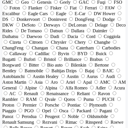
GMC
Geo
Genesis
Geely
GAC
Fuqi
FSO
Foton
Flanker
Fisker
Fiat
Ferrari
FAW
Excalibur
Eagle Cars
Eagle
E-Car
DW Hower
DS
Donkervoort
Doninvest
DongFeng
Dodge
DKW
DeSoto
Derways
DeLorean
Delage
Deco
Rides
De Tomaso
Datsun
Dallara
Daimler
Daihatsu
Daewoo
Dadi
Dacia
Cord
Coggiola
Cizeta
Citroen
Chrysler
Chery
Changhe
ChangFeng
Changan
Chana
Caterham
Carbodies
Callaway
Cadillac
Byvin
BYD
Buick
Bugatti
Bufori
Bristol
Brilliance
Brabus
Borgward
Bitter
Bio auto
Bilenkin
Bertone
Bentley
Batmobile
Baltijas Dzips
Bajaj
BAIC
Autobianchi
Austin Healey
Austin
Aurus
Audi
Aston Martin
Asia
Aro
Ariel
Apal
AMC
AM
General
Alpine
Alpina
Alfa Romeo
Adler
Acura
AC
Renault
Renaissance
Reliant
Ravon
Rambler
RAM
Qvale
Qoros
Puma
PUCH
Proton
Premier
Porsche
Pontiac
Plymouth
Piaggio
PGO
Opel
Osca
Packard
Pagani
Panoz
Perodua
Peugeot
Noble
Oldsmobile
Renault Samsung
Rezvani
Rimac
Rinspeed
Roewe
Rolls-Royce
Ronart
Rover
Saab
Saipa