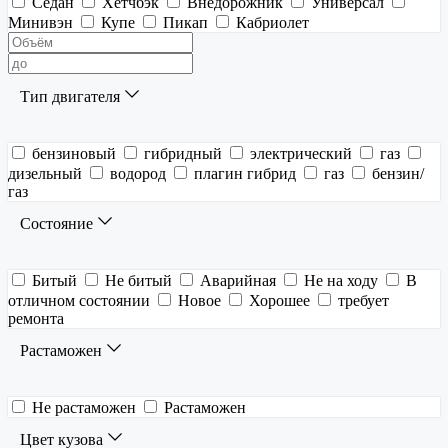
Седан
Хетчбэк
Внедорожник
Универсал
Минивэн
Купе
Пикап
Кабриолет
Тип двигателя
бензиновый
гибридный
электрический
газ
дизельный
водород
плагин гибрид
газ
бензин/
газ
Состояние
Битый
Не битый
Аварийная
Не на ходу
В
отличном состоянии
Новое
Хорошее
требует
ремонта
Растаможен
Не растаможен
Растаможен
Цвет кузова