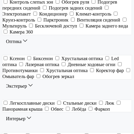
Контроль слепых зон
Обогрев руля
Подогрев
передних сидений
Подогрев задних сидений
Электропакет
Кондиционер
Климат-контроль
Круиз-контроль
Парктроник
Вентиляция сидений
Мультируль
Бесключевой доступ
Камера заднего вида
Камера 360
Оптика
Ксенон
Биксенон
Хрустальная оптика
Led
оптика
Лазерная оптика
Дневные ходовые огни
Противотуманки
Хрустальная оптика
Коректор фар
Омыватель фар
Обогрев зеркал
Экстерьер
Легкосплавные диски
Стальные диски
Люк
Панорамная крыша
Обвес
Лебёда
Фаркоп
Интерьер