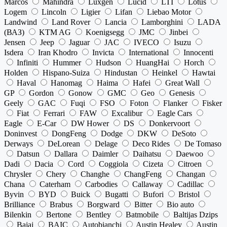
Marcos
Mahindra
Luxgen
Lucid
LTI
Lotus
Logem
Lincoln
Ligier
Lifan
Liebao Motor
Landwind
Land Rover
Lancia
Lamborghini
LADA
(ВАЗ)
KTM AG
Koenigsegg
JMC
Jinbei
Jensen
Jeep
Jaguar
JAC
IVECO
Isuzu
Isdera
Iran Khodro
Invicta
International
Innocenti
Infiniti
Hummer
Hudson
HuangHai
Horch
Holden
Hispano-Suiza
Hindustan
Heinkel
Hawtai
Haval
Hanomag
Haima
Hafei
Great Wall
GP
Gordon
Gonow
GMC
Geo
Genesis
Geely
GAC
Fuqi
FSO
Foton
Flanker
Fisker
Fiat
Ferrari
FAW
Excalibur
Eagle Cars
Eagle
E-Car
DW Hower
DS
Donkervoort
Doninvest
DongFeng
Dodge
DKW
DeSoto
Derways
DeLorean
Delage
Deco Rides
De Tomaso
Datsun
Dallara
Daimler
Daihatsu
Daewoo
Dadi
Dacia
Cord
Coggiola
Cizeta
Citroen
Chrysler
Chery
Changhe
ChangFeng
Changan
Chana
Caterham
Carbodies
Callaway
Cadillac
Byvin
BYD
Buick
Bugatti
Bufori
Bristol
Brilliance
Brabus
Borgward
Bitter
Bio auto
Bilenkin
Bertone
Bentley
Batmobile
Baltijas Dzips
Bajaj
BAIC
Autobianchi
Austin Healey
Austin