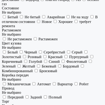
газ
Состояние
Не выбрано
Битый
Не битый
Аварийная
Не на ходу
В
отличном состоянии
Новое
Хорошее
требует
ремонта
Растаможен
Не выбрано
Не растаможен
Растаможен
Цвет кузова
Не выбрано
Белый
Черный
Серебристый
Серый
Золотистый
Розовый
Красный
Пурпурный
Коричневый
Голубой
Синий
Фиолетовый
Зеленый
Желтый
Бежевый
Бордовый
Комбинированный
Бронзовый
Коробка передач
Не выбрано
Механическая
Автомат
Вариатор
Робот
Привод
Не выбрано
Передний
Задний
Полный
Торг