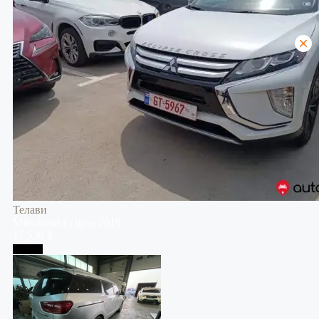
Телави
Mitsubishi
Eclipse
2019
17,530 $
Тбилиси