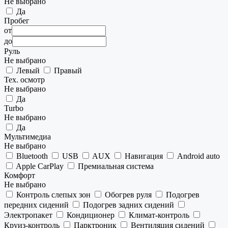
Не выбрано
Да
Пробег
от
до
Руль
Не выбрано
Левый
Правый
Тех. осмотр
Не выбрано
Да
Turbo
Не выбрано
Да
Мультимедиа
Не выбрано
Bluetooth
USB
AUX
Навигация
Android auto
Apple CarPlay
Премиальная система
Комфорт
Не выбрано
Контроль слепых зон
Обогрев руля
Подогрев
передних сидений
Подогрев задних сидений
Электропакет
Кондиционер
Климат-контроль
Круиз-контроль
Парктроник
Вентиляция сидений