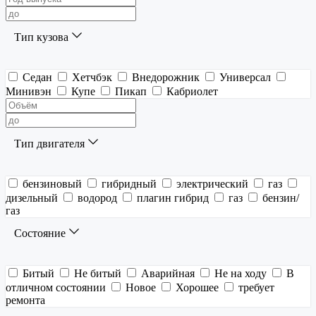
Тип кузова
Седан
Хетчбэк
Внедорожник
Универсал
Минивэн
Купе
Пикап
Кабриолет
Тип двигателя
бензиновый
гибридный
электрический
газ
дизельный
водород
плагин гибрид
газ
бензин/
газ
Состояние
Битый
Не битый
Аварийная
Не на ходу
В
отличном состоянии
Новое
Хорошее
требует
ремонта