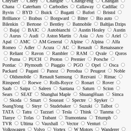
Chrysler
Chery
Changhe
ChangFeng
Changan
Chana
Caterham
Carbodies
Callaway
Cadillac
Byvin
BYD
Buick
Bugatti
Bufori
Bristol
Brilliance
Brabus
Borgward
Bitter
Bio auto
Bilenkin
Bertone
Bentley
Batmobile
Baltijas Dzips
Bajaj
BAIC
Autobianchi
Austin Healey
Austin
Aurus
Audi
Aston Martin
Asia
Aro
Ariel
Apal
AMC
AM General
Alpine
Alpina
Alfa
Romeo
Adler
Acura
AC
Renault
Renaissance
Reliant
Ravon
Rambler
RAM
Qvale
Qoros
Puma
PUCH
Proton
Premier
Porsche
Pontiac
Plymouth
Piaggio
PGO
Opel
Osca
Packard
Pagani
Panoz
Perodua
Peugeot
Noble
Oldsmobile
Renault Samsung
Rezvani
Rimac
Rinspeed
Roewe
Rolls-Royce
Ronart
Rover
Saab
Saipa
Saleen
Santana
Saturn
Scion
Sears
SEAT
Shanghai Maple
ShuangHuan
Simca
Skoda
Smart
Soueast
Spectre
Spyker
SsangYong
Steyr
Studebaker
Suzuki
Talbot
TATA
Tatra
Tazzari
Tesla
Think
Tianma
Tianye
Tofas
Trabant
Tramontana
Triumph
TVR
Ultima
Vauxhall
Vector
Venturi
Volkswagen
Volvo
Vortex
W Motors
Wanderer