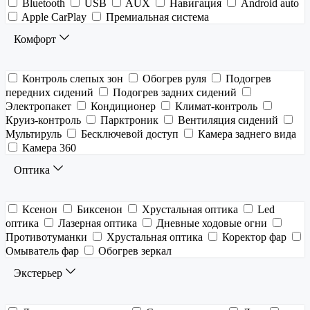
Bluetooth
USB
AUX
Навигация
Android auto
Apple CarPlay
Премиальная система
Комфорт
Контроль слепых зон
Обогрев руля
Подогрев
передних сидений
Подогрев задних сидений
Электропакет
Кондиционер
Климат-контроль
Круиз-контроль
Парктроник
Вентиляция сидений
Мультируль
Бесключевой доступ
Камера заднего вида
Камера 360
Оптика
Ксенон
Биксенон
Хрустальная оптика
Led
оптика
Лазерная оптика
Дневные ходовые огни
Противотуманки
Хрустальная оптика
Коректор фар
Омыватель фар
Обогрев зеркал
Экстерьер