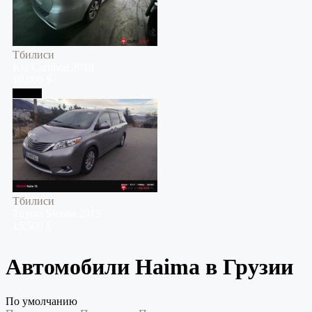
Тбилиси
Kia
Carnival
2018
10,000 $
Тбилиси
Тбилиси
Toyota
Sienna
2015
15,500 $
Автомобили Haima в Грузии
По умолчанию