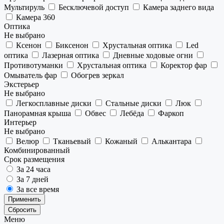
Мультируль
Бесключевой доступ
Камера заднего вида
Камера 360
Оптика
Не выбрано
Ксенон
Биксенон
Хрустальная оптика
Led
оптика
Лазерная оптика
Дневные ходовые огни
Противотуманки
Хрустальная оптика
Коректор фар
Омыватель фар
Обогрев зеркал
Экстерьер
Не выбрано
Легкосплавные диски
Стальные диски
Люк
Панорамная крыша
Обвес
Лебёда
Фаркоп
Интерьер
Не выбрано
Велюр
Тканьевый
Кожаный
Алькантара
Комбинированный
Срок размещения
За 24 часа
За 7 дней
За все время
Применить
Сбросить
Меню