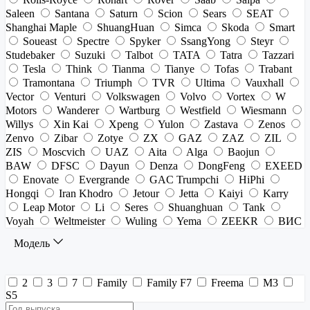
Saleen
Santana
Saturn
Scion
Sears
SEAT
Shanghai Maple
ShuangHuan
Simca
Skoda
Smart
Soueast
Spectre
Spyker
SsangYong
Steyr
Studebaker
Suzuki
Talbot
TATA
Tatra
Tazzari
Tesla
Think
Tianma
Tianye
Tofas
Trabant
Tramontana
Triumph
TVR
Ultima
Vauxhall
Vector
Venturi
Volkswagen
Volvo
Vortex
W
Motors
Wanderer
Wartburg
Westfield
Wiesmann
Willys
Xin Kai
Xpeng
Yulon
Zastava
Zenos
Zenvo
Zibar
Zotye
ZX
GAZ
ZAZ
ZIL
ZIS
Moscvich
UAZ
Aita
Alga
Baojun
BAW
DFSC
Dayun
Denza
DongFeng
EXEED
Enovate
Evergrande
GAC Trumpchi
HiPhi
Hongqi
Iran Khodro
Jetour
Jetta
Kaiyi
Karry
Leap Motor
Li
Seres
Shuanghuan
Tank
Voyah
Weltmeister
Wuling
Yema
ZEEKR
ВИС
Модель
2
3
7
Family
Family F7
Freema
M3
S5