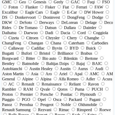
GMC
Geo
Genesis
Geely
GAC
Fuqi
FSO
Foton
Flanker
Fisker
Fiat
Ferrari
FAW
Excalibur
Eagle Cars
Eagle
E-Car
DW Hower
DS
Donkervoort
Doninvest
DongFeng
Dodge
DKW
DeSoto
Derways
DeLorean
Delage
Deco
Rides
De Tomaso
Datsun
Dallara
Daimler
Daihatsu
Daewoo
Dadi
Dacia
Cord
Coggiola
Cizeta
Citroen
Chrysler
Chery
Changhe
ChangFeng
Changan
Chana
Caterham
Carbodies
Callaway
Cadillac
Byvin
BYD
Buick
Bugatti
Bufori
Bristol
Brilliance
Brabus
Borgward
Bitter
Bio auto
Bilenkin
Bertone
Bentley
Batmobile
Baltijas Dzips
Bajaj
BAIC
Autobianchi
Austin Healey
Austin
Aurus
Audi
Aston Martin
Asia
Aro
Ariel
Apal
AMC
AM
General
Alpine
Alpina
Alfa Romeo
Adler
Acura
AC
Renault
Renaissance
Reliant
Ravon
Rambler
RAM
Qvale
Qoros
Puma
PUCH
Proton
Premier
Porsche
Pontiac
Plymouth
Piaggio
PGO
Opel
Osca
Packard
Pagani
Panoz
Perodua
Peugeot
Noble
Oldsmobile
Renault Samsung
Rezvani
Rimac
Rinspeed
Roewe
Rolls-Royce
Ronart
Rover
Saab
Saipa