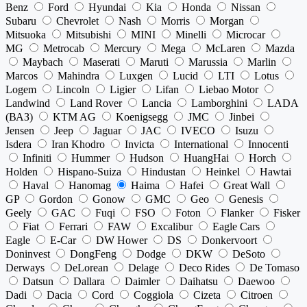
Benz
Ford
Hyundai
Kia
Honda
Nissan
Subaru
Chevrolet
Nash
Morris
Morgan
Mitsuoka
Mitsubishi
MINI
Minelli
Microcar
MG
Metrocab
Mercury
Mega
McLaren
Mazda
Maybach
Maserati
Maruti
Marussia
Marlin
Marcos
Mahindra
Luxgen
Lucid
LTI
Lotus
Logem
Lincoln
Ligier
Lifan
Liebao Motor
Landwind
Land Rover
Lancia
Lamborghini
LADA
(ВАЗ)
KTM AG
Koenigsegg
JMC
Jinbei
Jensen
Jeep
Jaguar
JAC
IVECO
Isuzu
Isdera
Iran Khodro
Invicta
International
Innocenti
Infiniti
Hummer
Hudson
HuangHai
Horch
Holden
Hispano-Suiza
Hindustan
Heinkel
Hawtai
Haval
Hanomag
Haima
Hafei
Great Wall
GP
Gordon
Gonow
GMC
Geo
Genesis
Geely
GAC
Fuqi
FSO
Foton
Flanker
Fisker
Fiat
Ferrari
FAW
Excalibur
Eagle Cars
Eagle
E-Car
DW Hower
DS
Donkervoort
Doninvest
DongFeng
Dodge
DKW
DeSoto
Derways
DeLorean
Delage
Deco Rides
De Tomaso
Datsun
Dallara
Daimler
Daihatsu
Daewoo
Dadi
Dacia
Cord
Coggiola
Cizeta
Citroen