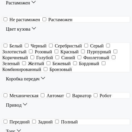
Растаможен
Не растаможен
Растаможен
Цвет кузова
Белый
Черный
Серебристый
Серый
Золотистый
Розовый
Красный
Пурпурный
Коричневый
Голубой
Синий
Фиолетовый
Зеленый
Желтый
Бежевый
Бордовый
Комбинированный
Бронзовый
Коробка передач
Механическая
Автомат
Вариатор
Робот
Привод
Передний
Задний
Полный
Торг