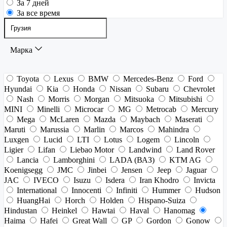
За 7 дней
За все время
Марка
Toyota
Lexus
BMW
Mercedes-Benz
Ford
Hyundai
Kia
Honda
Nissan
Subaru
Chevrolet
Nash
Morris
Morgan
Mitsuoka
Mitsubishi
MINI
Minelli
Microcar
MG
Metrocab
Mercury
Mega
McLaren
Mazda
Maybach
Maserati
Maruti
Marussia
Marlin
Marcos
Mahindra
Luxgen
Lucid
LTI
Lotus
Logem
Lincoln
Ligier
Lifan
Liebao Motor
Landwind
Land Rover
Lancia
Lamborghini
LADA (ВАЗ)
KTM AG
Koenigsegg
JMC
Jinbei
Jensen
Jeep
Jaguar
JAC
IVECO
Isuzu
Isdera
Iran Khodro
Invicta
International
Innocenti
Infiniti
Hummer
Hudson
HuangHai
Horch
Holden
Hispano-Suiza
Hindustan
Heinkel
Hawtai
Haval
Hanomag
Haima
Hafei
Great Wall
GP
Gordon
Gonow