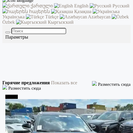
ქართული
English
Русский
հայերեն
Қазақша
Українська
Türkçe
Azərbaycan
Özbek
Кыргызский
Параметры
Горячие предложения
Показать все
Разместить сюда
Разместить сюда
Тбилиси