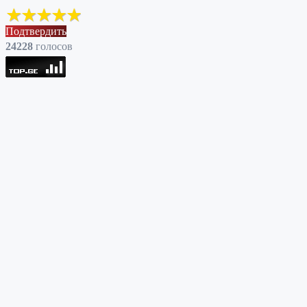
Подтвердить
24228
голоcов