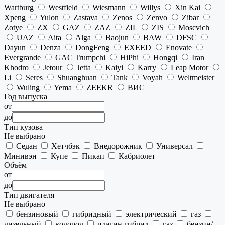
Wartburg
Westfield
Wiesmann
Willys
Xin Kai
Xpeng
Yulon
Zastava
Zenos
Zenvo
Zibar
Zotye
ZX
GAZ
ZAZ
ZIL
ZIS
Moscvich
UAZ
Aita
Alga
Baojun
BAW
DFSC
Dayun
Denza
DongFeng
EXEED
Enovate
Evergrande
GAC Trumpchi
HiPhi
Hongqi
Iran
Khodro
Jetour
Jetta
Kaiyi
Karry
Leap Motor
Li
Seres
Shuanghuan
Tank
Voyah
Weltmeister
Wuling
Yema
ZEEKR
ВИС
Год выпуска
от
до
Тип кузова
Не выбрано
Седан
Хетчбэк
Внедорожник
Универсал
Минивэн
Купе
Пикап
Кабриолет
Объём
от
до
Тип двигателя
Не выбрано
бензиновый
гибридный
электрический
газ
дизельный
водород
плагин гибрид
газ
бензин/