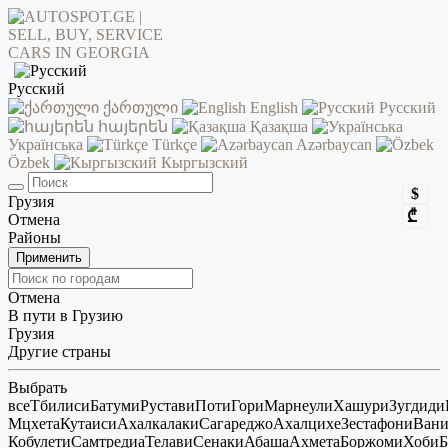
Русский
ქართული
English
Русский
հայերեն
Қазақша
Українська
Türkçe
Azərbaycan
Özbek
Кыргызский
$
Грузия
₾
Отмена
Районы
Применить
Отмена
В пути в Грузию
Грузия
Другие страны
Выбрать
все
Тбилиси
Батуми
Рустави
Поти
Гори
Марнеули
Хашури
Зугдиди
Мцхета
Кутаиси
Ахалкалаки
Сагареджо
Ахалцихе
Зестафони
Ван
Кобулети
Самтредиа
Телави
Сенаки
Абаша
Ахмета
Боржоми
Хоби
Б