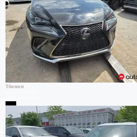
Тбилиси
Lexus
NX
2021
Цена договорная
Телави