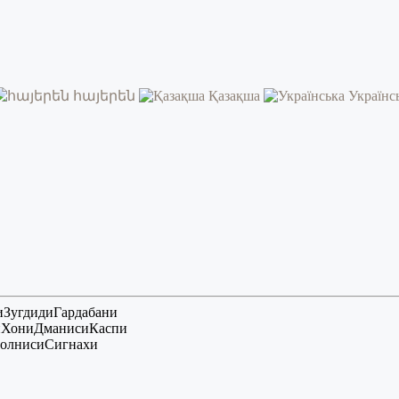
հայերեն
Қазақша
Українс
и
Зугдиди
Гардабани
и
Хони
Дманиси
Каспи
олниси
Сигнахи