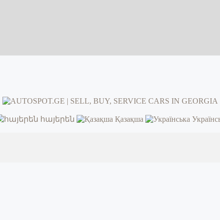
հայերեն
Қазақша
Українс