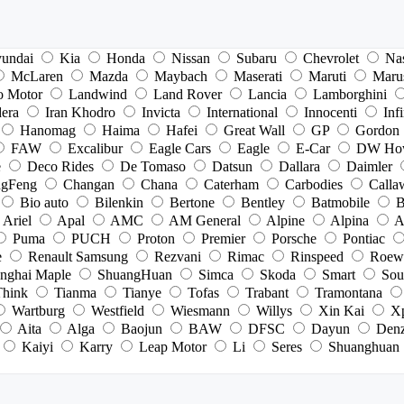
undai
Kia
Honda
Nissan
Subaru
Chevrolet
Na
McLaren
Mazda
Maybach
Maserati
Maruti
Maru
o Motor
Landwind
Land Rover
Lancia
Lamborghini
dera
Iran Khodro
Invicta
International
Innocenti
Infi
Hanomag
Haima
Hafei
Great Wall
GP
Gordon
FAW
Excalibur
Eagle Cars
Eagle
E-Car
DW Ho
e
Deco Rides
De Tomaso
Datsun
Dallara
Daimler
gFeng
Changan
Chana
Caterham
Carbodies
Calla
Bio auto
Bilenkin
Bertone
Bentley
Batmobile
B
Ariel
Apal
AMC
AM General
Alpine
Alpina
A
Puma
PUCH
Proton
Premier
Porsche
Pontiac
e
Renault Samsung
Rezvani
Rimac
Rinspeed
Roew
nghai Maple
ShuangHuan
Simca
Skoda
Smart
Sou
Think
Tianma
Tianye
Tofas
Trabant
Tramontana
Wartburg
Westfield
Wiesmann
Willys
Xin Kai
X
Aita
Alga
Baojun
BAW
DFSC
Dayun
Den
Kaiyi
Karry
Leap Motor
Li
Seres
Shuanghuan