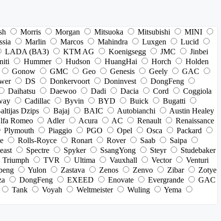
sh
Morris
Morgan
Mitsuoka
Mitsubishi
MINI
ssia
Marlin
Marcos
Mahindra
Luxgen
Lucid
LADA (ВАЗ)
KTM AG
Koenigsegg
JMC
Jinbei
niti
Hummer
Hudson
HuangHai
Horch
Holden
Gonow
GMC
Geo
Genesis
Geely
GAC
wer
DS
Donkervoort
Doninvest
DongFeng
Daihatsu
Daewoo
Dadi
Dacia
Cord
Coggiola
way
Cadillac
Byvin
BYD
Buick
Bugatti
altijas Dzips
Bajaj
BAIC
Autobianchi
Austin Healey
lfa Romeo
Adler
Acura
AC
Renault
Renaissance
Plymouth
Piaggio
PGO
Opel
Osca
Packard
e
Rolls-Royce
Ronart
Rover
Saab
Saipa
east
Spectre
Spyker
SsangYong
Steyr
Studebaker
Triumph
TVR
Ultima
Vauxhall
Vector
Venturi
peng
Yulon
Zastava
Zenos
Zenvo
Zibar
Zotye
za
DongFeng
EXEED
Enovate
Evergrande
GAC
Tank
Voyah
Weltmeister
Wuling
Yema