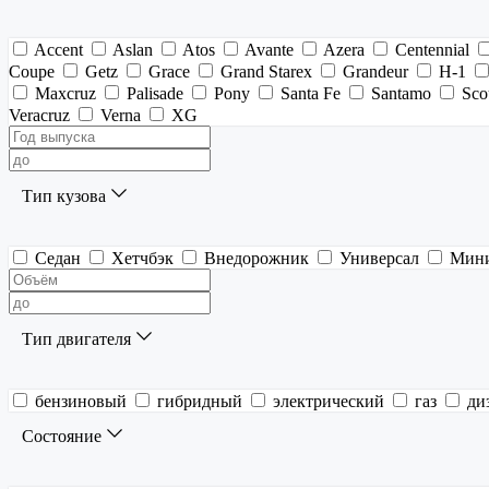
Accent
Aslan
Atos
Avante
Azera
Centennial
Coupe
Getz
Grace
Grand Starex
Grandeur
H-1
Maxcruz
Palisade
Pony
Santa Fe
Santamo
Sco
Veracruz
Verna
XG
Тип кузова
Седан
Хетчбэк
Внедорожник
Универсал
Мин
Тип двигателя
бензиновый
гибридный
электрический
газ
ди
Состояние