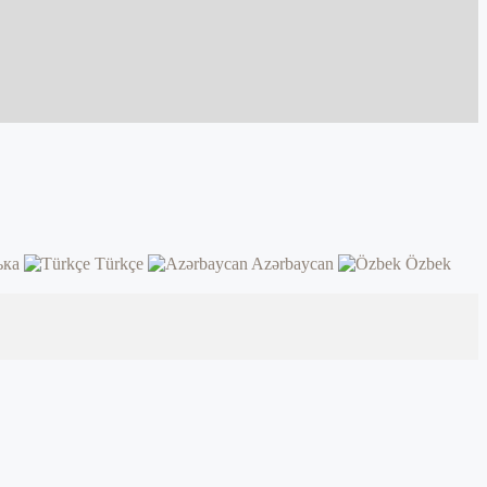
ька
Türkçe
Azərbaycan
Özbek