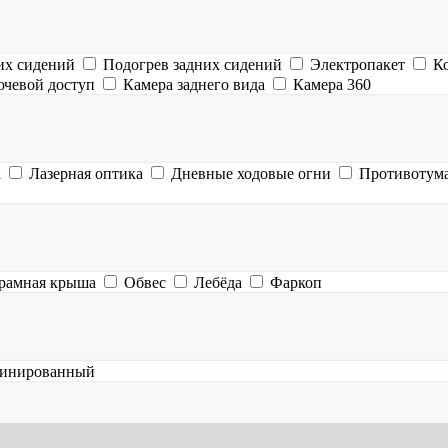
их сидений
Подогрев задних сидений
Электропакет
К
ючевой доступ
Камера заднего вида
Камера 360
а
Лазерная оптика
Дневные ходовые огни
Противотум
рамная крыша
Обвес
Лебёда
Фаркоп
инированный