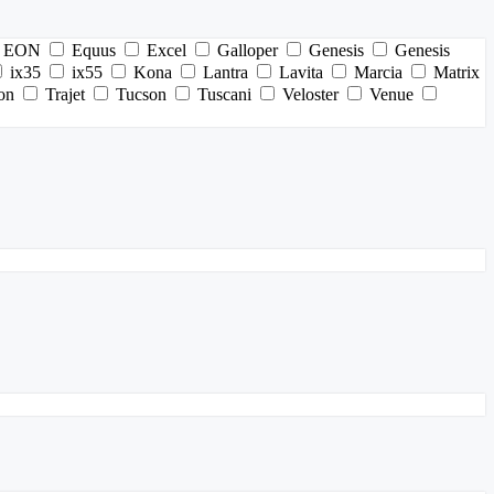
EON
Equus
Excel
Galloper
Genesis
Genesis
ix35
ix55
Kona
Lantra
Lavita
Marcia
Matrix
on
Trajet
Tucson
Tuscani
Veloster
Venue