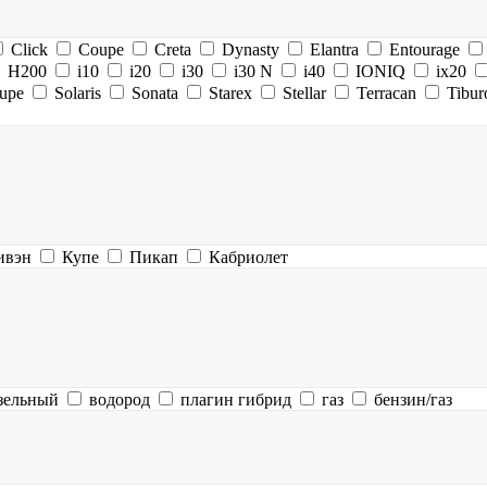
Click
Coupe
Creta
Dynasty
Elantra
Entourage
H200
i10
i20
i30
i30 N
i40
IONIQ
ix20
upe
Solaris
Sonata
Starex
Stellar
Terracan
Tibur
ивэн
Купе
Пикап
Кабриолет
зельный
водород
плагин гибрид
газ
бензин/газ