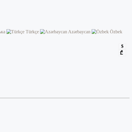
ька
Türkçe
Azərbaycan
Özbek
$
₾