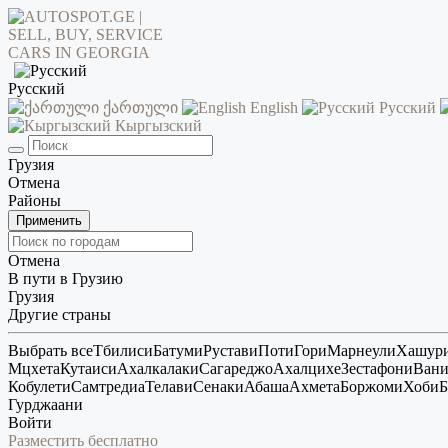
Русский
ქართული
English
Русский
Кыргызский
Грузия
Отмена
Районы
Применить
Отмена
В пути в Грузию
Грузия
Другие страны
Выбрать все
Тбилиси
Батуми
Рустави
Поти
Гори
Марнеули
Хашур
Мцхета
Кутаиси
Ахалкалаки
Сагареджо
Ахалцихе
Зестафони
Ван
Кобулети
Самтредиа
Телави
Сенаки
Абаша
Ахмета
Боржоми
Хоби
Б
Гурджаани
Войти
Разместить бесплатно