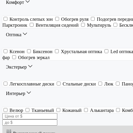
Комфорт
Контроль слепых зон
Обогрев руля
Подогрев передн
Парктроник
Вентиляция сидений
Мультируль
Бескл
Оптика
Ксенон
Биксенон
Хрустальная оптика
Led оптик
фар
Обогрев зеркал
Экстерьер
Легкосплавные диски
Стальные диски
Люк
Пано
Интерьер
Велюр
Тканьевый
Кожаный
Алькантара
Комб