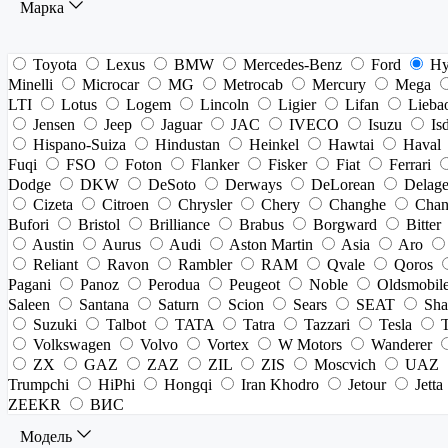
Марка
Toyota
Lexus
BMW
Mercedes-Benz
Ford
Hy
Minelli
Microcar
MG
Metrocab
Mercury
Mega
LTI
Lotus
Logem
Lincoln
Ligier
Lifan
Lieba
Jensen
Jeep
Jaguar
JAC
IVECO
Isuzu
Is
Hispano-Suiza
Hindustan
Heinkel
Hawtai
Haval
Fuqi
FSO
Foton
Flanker
Fisker
Fiat
Ferrari
Dodge
DKW
DeSoto
Derways
DeLorean
Delag
Cizeta
Citroen
Chrysler
Chery
Changhe
Chan
Bufori
Bristol
Brilliance
Brabus
Borgward
Bitter
Austin
Aurus
Audi
Aston Martin
Asia
Aro
Reliant
Ravon
Rambler
RAM
Qvale
Qoros
Pagani
Panoz
Perodua
Peugeot
Noble
Oldsmobil
Saleen
Santana
Saturn
Scion
Sears
SEAT
Sha
Suzuki
Talbot
TATA
Tatra
Tazzari
Tesla
Volkswagen
Volvo
Vortex
W Motors
Wanderer
ZX
GAZ
ZAZ
ZIL
ZIS
Moscvich
UAZ
Trumpchi
HiPhi
Hongqi
Iran Khodro
Jetour
Jetta
ZEEKR
ВИС
Модель