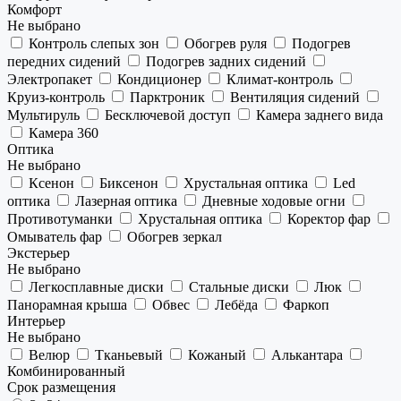
Комфорт
Не выбрано
Контроль слепых зон
Обогрев руля
Подогрев
передних сидений
Подогрев задних сидений
Электропакет
Кондиционер
Климат-контроль
Круиз-контроль
Парктроник
Вентиляция сидений
Мультируль
Бесключевой доступ
Камера заднего вида
Камера 360
Оптика
Не выбрано
Ксенон
Биксенон
Хрустальная оптика
Led
оптика
Лазерная оптика
Дневные ходовые огни
Противотуманки
Хрустальная оптика
Коректор фар
Омыватель фар
Обогрев зеркал
Экстерьер
Не выбрано
Легкосплавные диски
Стальные диски
Люк
Панорамная крыша
Обвес
Лебёда
Фаркоп
Интерьер
Не выбрано
Велюр
Тканьевый
Кожаный
Алькантара
Комбинированный
Срок размещения