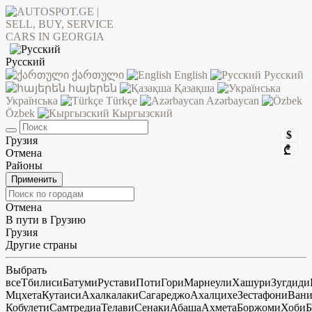
Русский
ქართული
English
Русский
հայերեն
Қазақша
Українська
Türkçe
Azərbaycan
Özbek
Кыргызский
$
Грузия
₾
Отмена
Районы
Применить
Отмена
В пути в Грузию
Грузия
Другие страны
Выбрать
все
Тбилиси
Батуми
Рустави
Поти
Гори
Марнеули
Хашури
Зугдиди
Мцхета
Кутаиси
Ахалкалаки
Сагареджо
Ахалцихе
Зестафони
Ван
Кобулети
Самтредиа
Телави
Сенаки
Абаша
Ахмета
Боржоми
Хоби
Б