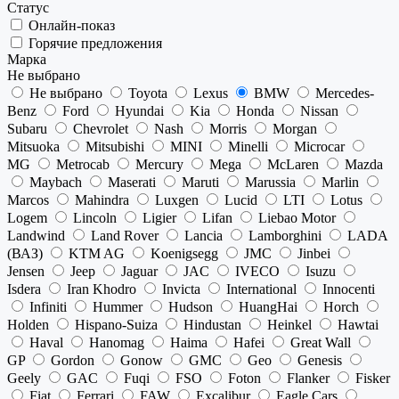
Статус
Онлайн-показ
Горячие предложения
Марка
Не выбрано
Не выбрано
Toyota
Lexus
BMW
Mercedes-
Benz
Ford
Hyundai
Kia
Honda
Nissan
Subaru
Chevrolet
Nash
Morris
Morgan
Mitsuoka
Mitsubishi
MINI
Minelli
Microcar
MG
Metrocab
Mercury
Mega
McLaren
Mazda
Maybach
Maserati
Maruti
Marussia
Marlin
Marcos
Mahindra
Luxgen
Lucid
LTI
Lotus
Logem
Lincoln
Ligier
Lifan
Liebao Motor
Landwind
Land Rover
Lancia
Lamborghini
LADA
(ВАЗ)
KTM AG
Koenigsegg
JMC
Jinbei
Jensen
Jeep
Jaguar
JAC
IVECO
Isuzu
Isdera
Iran Khodro
Invicta
International
Innocenti
Infiniti
Hummer
Hudson
HuangHai
Horch
Holden
Hispano-Suiza
Hindustan
Heinkel
Hawtai
Haval
Hanomag
Haima
Hafei
Great Wall
GP
Gordon
Gonow
GMC
Geo
Genesis
Geely
GAC
Fuqi
FSO
Foton
Flanker
Fisker
Fiat
Ferrari
FAW
Excalibur
Eagle Cars