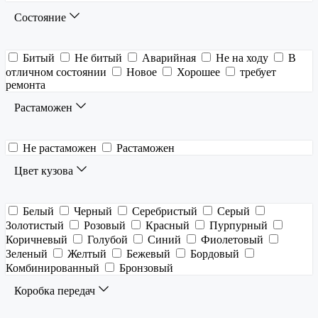
Состояние
Битый
Не битый
Аварийная
Не на ходу
В
отличном состоянии
Новое
Хорошее
требует
ремонта
Растаможен
Не растаможен
Растаможен
Цвет кузова
Белый
Черный
Серебристый
Серый
Золотистый
Розовый
Красный
Пурпурный
Коричневый
Голубой
Синий
Фиолетовый
Зеленый
Желтый
Бежевый
Бордовый
Комбинированный
Бронзовый
Коробка передач