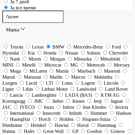
За 7 дней
За все время
Марка
Toyota
Lexus
BMW
Mercedes-Benz
Ford
Hyundai
Kia
Honda
Nissan
Subaru
Chevrolet
Nash
Morris
Morgan
Mitsuoka
Mitsubishi
MINI
Minelli
Microcar
MG
Metrocab
Mercury
Mega
McLaren
Mazda
Maybach
Maserati
Maruti
Marussia
Marlin
Marcos
Mahindra
Luxgen
Lucid
LTI
Lotus
Logem
Lincoln
Ligier
Lifan
Liebao Motor
Landwind
Land Rover
Lancia
Lamborghini
LADA (ВАЗ)
KTM AG
Koenigsegg
JMC
Jinbei
Jensen
Jeep
Jaguar
JAC
IVECO
Isuzu
Isdera
Iran Khodro
Invicta
International
Innocenti
Infiniti
Hummer
Hudson
HuangHai
Horch
Holden
Hispano-Suiza
Hindustan
Heinkel
Hawtai
Haval
Hanomag
Haima
Hafei
Great Wall
GP
Gordon
Gonow