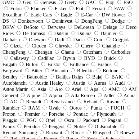
GMC
Geo
Genesis
Geely
GAC
Fuqi
FSO
Foton
Flanker
Fisker
Fiat
Ferrari
FAW
Excalibur
Eagle Cars
Eagle
E-Car
DW Hower
DS
Donkervoort
Doninvest
DongFeng
Dodge
DKW
DeSoto
Derways
DeLorean
Delage
Deco
Rides
De Tomaso
Datsun
Dallara
Daimler
Daihatsu
Daewoo
Dadi
Dacia
Cord
Coggiola
Cizeta
Citroen
Chrysler
Chery
Changhe
ChangFeng
Changan
Chana
Caterham
Carbodies
Callaway
Cadillac
Byvin
BYD
Buick
Bugatti
Bufori
Bristol
Brilliance
Brabus
Borgward
Bitter
Bio auto
Bilenkin
Bertone
Bentley
Batmobile
Baltijas Dzips
Bajaj
BAIC
Autobianchi
Austin Healey
Austin
Aurus
Audi
Aston Martin
Asia
Aro
Ariel
Apal
AMC
AM
General
Alpine
Alpina
Alfa Romeo
Adler
Acura
AC
Renault
Renaissance
Reliant
Ravon
Rambler
RAM
Qvale
Qoros
Puma
PUCH
Proton
Premier
Porsche
Pontiac
Plymouth
Piaggio
PGO
Opel
Osca
Packard
Pagani
Panoz
Perodua
Peugeot
Noble
Oldsmobile
Renault Samsung
Rezvani
Rimac
Rinspeed
Roewe
Rolls-Royce
Ronart
Rover
Saab
Saipa