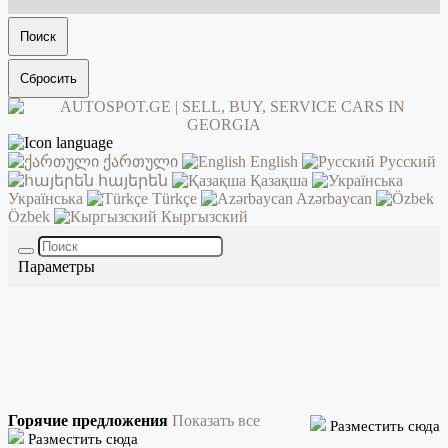
Поиск
Сбросить
ქართული
English
Русский
հայերեն
Қазақша
Українська
Türkçe
Azərbaycan
Özbek
Кыргызский
Параметры
Горячие предложения
Показать все
Разместить сюда
Разместить сюда