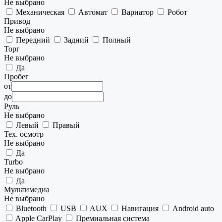
Не выбрано
Механическая
Автомат
Вариатор
Робот
Привод
Не выбрано
Передний
Задний
Полный
Торг
Не выбрано
Да
Пробег
от
до
Руль
Не выбрано
Левый
Правый
Тех. осмотр
Не выбрано
Да
Turbo
Не выбрано
Да
Мультимедиа
Не выбрано
Bluetooth
USB
AUX
Навигация
Android auto
Apple CarPlay
Премиальная система