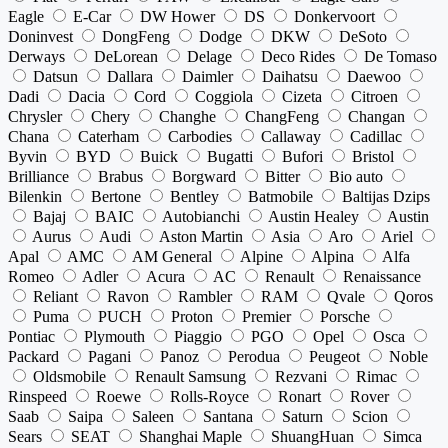
Eagle
E-Car
DW Hower
DS
Donkervoort
Doninvest
DongFeng
Dodge
DKW
DeSoto
Derways
DeLorean
Delage
Deco Rides
De Tomaso
Datsun
Dallara
Daimler
Daihatsu
Daewoo
Dadi
Dacia
Cord
Coggiola
Cizeta
Citroen
Chrysler
Chery
Changhe
ChangFeng
Changan
Chana
Caterham
Carbodies
Callaway
Cadillac
Byvin
BYD
Buick
Bugatti
Bufori
Bristol
Brilliance
Brabus
Borgward
Bitter
Bio auto
Bilenkin
Bertone
Bentley
Batmobile
Baltijas Dzips
Bajaj
BAIC
Autobianchi
Austin Healey
Austin
Aurus
Audi
Aston Martin
Asia
Aro
Ariel
Apal
AMC
AM General
Alpine
Alpina
Alfa
Romeo
Adler
Acura
AC
Renault
Renaissance
Reliant
Ravon
Rambler
RAM
Qvale
Qoros
Puma
PUCH
Proton
Premier
Porsche
Pontiac
Plymouth
Piaggio
PGO
Opel
Osca
Packard
Pagani
Panoz
Perodua
Peugeot
Noble
Oldsmobile
Renault Samsung
Rezvani
Rimac
Rinspeed
Roewe
Rolls-Royce
Ronart
Rover
Saab
Saipa
Saleen
Santana
Saturn
Scion
Sears
SEAT
Shanghai Maple
ShuangHuan
Simca