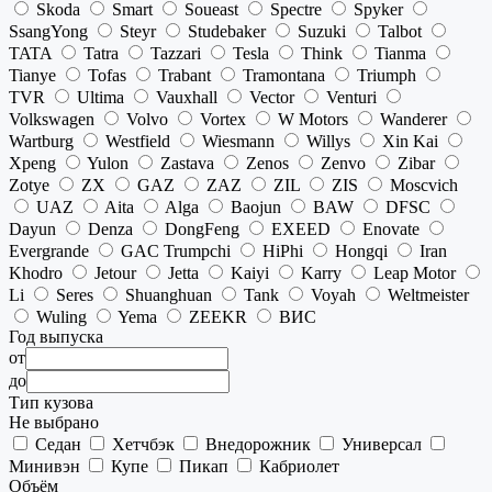
Skoda
Smart
Soueast
Spectre
Spyker
SsangYong
Steyr
Studebaker
Suzuki
Talbot
TATA
Tatra
Tazzari
Tesla
Think
Tianma
Tianye
Tofas
Trabant
Tramontana
Triumph
TVR
Ultima
Vauxhall
Vector
Venturi
Volkswagen
Volvo
Vortex
W Motors
Wanderer
Wartburg
Westfield
Wiesmann
Willys
Xin Kai
Xpeng
Yulon
Zastava
Zenos
Zenvo
Zibar
Zotye
ZX
GAZ
ZAZ
ZIL
ZIS
Moscvich
UAZ
Aita
Alga
Baojun
BAW
DFSC
Dayun
Denza
DongFeng
EXEED
Enovate
Evergrande
GAC Trumpchi
HiPhi
Hongqi
Iran
Khodro
Jetour
Jetta
Kaiyi
Karry
Leap Motor
Li
Seres
Shuanghuan
Tank
Voyah
Weltmeister
Wuling
Yema
ZEEKR
ВИС
Год выпуска
от
до
Тип кузова
Не выбрано
Седан
Хетчбэк
Внедорожник
Универсал
Минивэн
Купе
Пикап
Кабриолет
Объём