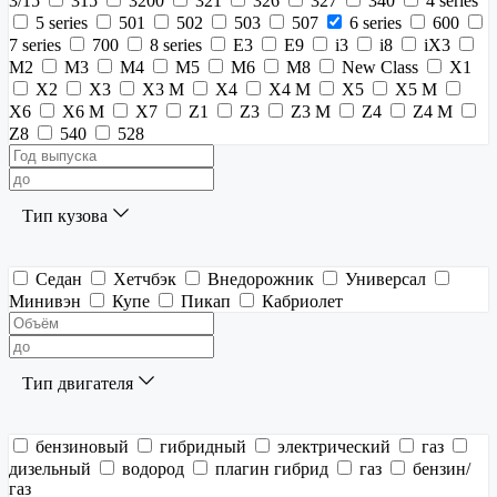
3/15
315
3200
321
326
327
340
4 series
5 series
501
502
503
507
6 series
600
7 series
700
8 series
E3
E9
i3
i8
iX3
M2
M3
M4
M5
M6
M8
New Class
X1
X2
X3
X3 M
X4
X4 M
X5
X5 M
X6
X6 M
X7
Z1
Z3
Z3 M
Z4
Z4 M
Z8
540
528
Тип кузова
Седан
Хетчбэк
Внедорожник
Универсал
Минивэн
Купе
Пикап
Кабриолет
Тип двигателя
бензиновый
гибридный
электрический
газ
дизельный
водород
плагин гибрид
газ
бензин/
газ