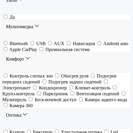
Turbo
Да
Мультимедиа
Bluetooth
USB
AUX
Навигация
Android auto
Apple CarPlay
Премиальная система
Комфорт
Контроль слепых зон
Обогрев руля
Подогрев
передних сидений
Подогрев задних сидений
Электропакет
Кондиционер
Климат-контроль
Круиз-контроль
Парктроник
Вентиляция сидений
Мультируль
Бесключевой доступ
Камера заднего вида
Камера 360
Оптика
Ксенон
Биксенон
Хрустальная оптика
Led