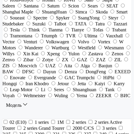
Saleen
Santana
Saturn
Scion
Sears
SEAT
Shanghai Maple
ShuangHuan
Simca
Skoda
Smart
Soueast
Spectre
Spyker
SsangYong
Steyr
Studebaker
Suzuki
Talbot
TATA
Tatra
Tazzari
Tesla
Think
Tianma
Tianye
Tofas
Trabant
Tramontana
Triumph
TVR
Ultima
Vauxhall
Vector
Venturi
Volkswagen
Volvo
Vortex
W
Motors
Wanderer
Wartburg
Westfield
Wiesmann
Willys
Xin Kai
Xpeng
Yulon
Zastava
Zenos
Zenvo
Zibar
Zotye
ZX
GAZ
ZAZ
ZIL
ZIS
Moscvich
UAZ
Aita
Alga
Baojun
BAW
DFSC
Dayun
Denza
DongFeng
EXEED
Enovate
Evergrande
GAC Trumpchi
HiPhi
Hongqi
Iran Khodro
Jetour
Jetta
Kaiyi
Karry
Leap Motor
Li
Seres
Shuanghuan
Tank
Voyah
Weltmeister
Wuling
Yema
ZEEKR
ВИС
Модель
02 (E10)
1 series
1M
2 series
2 series Active
Tourer
2 series Grand Tourer
2000 C/CS
3 series