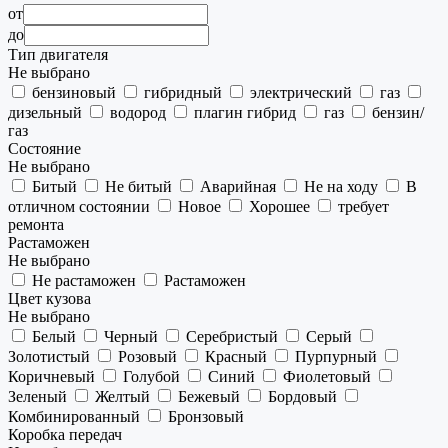
от
до
Тип двигателя
Не выбрано
бензиновый
гибридный
электрический
газ
дизельный
водород
плагин гибрид
газ
бензин/
газ
Состояние
Не выбрано
Битый
Не битый
Аварийная
Не на ходу
В
отличном состоянии
Новое
Хорошее
требует
ремонта
Растаможен
Не выбрано
Не растаможен
Растаможен
Цвет кузова
Не выбрано
Белый
Черный
Серебристый
Серый
Золотистый
Розовый
Красный
Пурпурный
Коричневый
Голубой
Синий
Фиолетовый
Зеленый
Желтый
Бежевый
Бордовый
Комбинированный
Бронзовый
Коробка передач