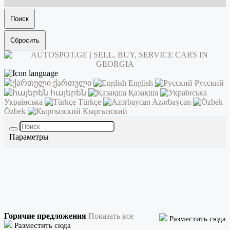
Поиск
Сбросить
ქართული
English
Русский
հայերեն
Қазақша
Українська
Türkçe
Azərbaycan
Özbek
Кыргызский
Параметры
Горячие предложения
Показать все
Разместить сюда
Разместить сюда