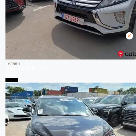
Телави
Mitsubishi
Eclipse
2019
17,530 $
Тбилиси