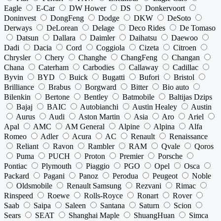
Eagle
E-Car
DW Hower
DS
Donkervoort
Doninvest
DongFeng
Dodge
DKW
DeSoto
Derways
DeLorean
Delage
Deco Rides
De Tomaso
Datsun
Dallara
Daimler
Daihatsu
Daewoo
Dadi
Dacia
Cord
Coggiola
Cizeta
Citroen
Chrysler
Chery
Changhe
ChangFeng
Changan
Chana
Caterham
Carbodies
Callaway
Cadillac
Byvin
BYD
Buick
Bugatti
Bufori
Bristol
Brilliance
Brabus
Borgward
Bitter
Bio auto
Bilenkin
Bertone
Bentley
Batmobile
Baltijas Dzips
Bajaj
BAIC
Autobianchi
Austin Healey
Austin
Aurus
Audi
Aston Martin
Asia
Aro
Ariel
Apal
AMC
AM General
Alpine
Alpina
Alfa
Romeo
Adler
Acura
AC
Renault
Renaissance
Reliant
Ravon
Rambler
RAM
Qvale
Qoros
Puma
PUCH
Proton
Premier
Porsche
Pontiac
Plymouth
Piaggio
PGO
Opel
Osca
Packard
Pagani
Panoz
Perodua
Peugeot
Noble
Oldsmobile
Renault Samsung
Rezvani
Rimac
Rinspeed
Roewe
Rolls-Royce
Ronart
Rover
Saab
Saipa
Saleen
Santana
Saturn
Scion
Sears
SEAT
Shanghai Maple
ShuangHuan
Simca