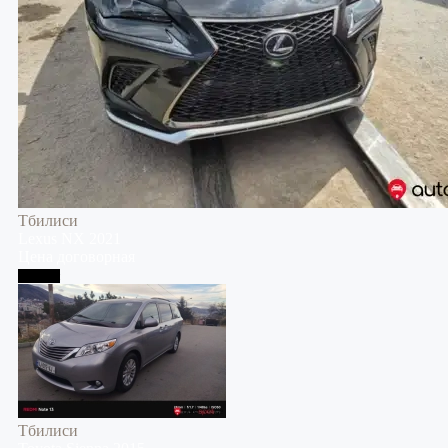
Тбилиси
Lexus
NX
2021
Цена договорная
Тбилиси
Тбилиси