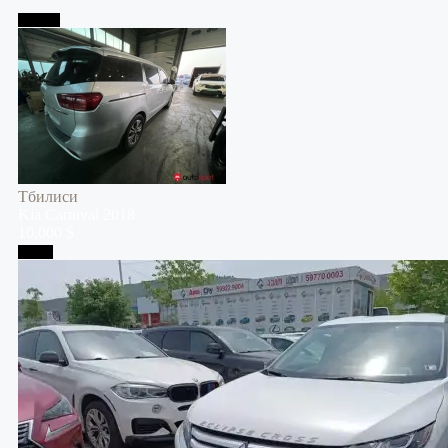
Тбилиси
Тбилиси
Kia
Carnival
2018
10,000 $
Телави