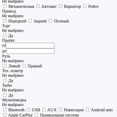
Не выбрано
Механическая
Автомат
Вариатор
Робот
Привод
Не выбрано
Передний
Задний
Полный
Торг
Не выбрано
Да
Пробег
от
до
Руль
Не выбрано
Левый
Правый
Тех. осмотр
Не выбрано
Да
Turbo
Не выбрано
Да
Мультимедиа
Не выбрано
Bluetooth
USB
AUX
Навигация
Android auto
Apple CarPlay
Премиальная система