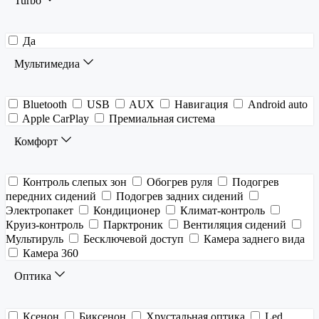
Turbo
Да
Мультимедиа
Bluetooth
USB
AUX
Навигация
Android auto
Apple CarPlay
Премиальная система
Комфорт
Контроль слепых зон
Обогрев руля
Подогрев
передних сидений
Подогрев задних сидений
Электропакет
Кондиционер
Климат-контроль
Круиз-контроль
Парктроник
Вентиляция сидений
Мультируль
Бесключевой доступ
Камера заднего вида
Камера 360
Оптика
Ксенон
Биксенон
Хрустальная оптика
Led