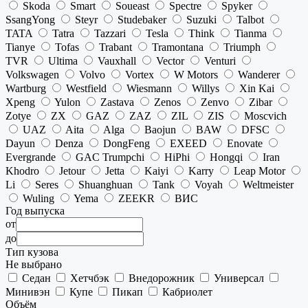
Skoda
Smart
Soueast
Spectre
Spyker
SsangYong
Steyr
Studebaker
Suzuki
Talbot
TATA
Tatra
Tazzari
Tesla
Think
Tianma
Tianye
Tofas
Trabant
Tramontana
Triumph
TVR
Ultima
Vauxhall
Vector
Venturi
Volkswagen
Volvo
Vortex
W Motors
Wanderer
Wartburg
Westfield
Wiesmann
Willys
Xin Kai
Xpeng
Yulon
Zastava
Zenos
Zenvo
Zibar
Zotye
ZX
GAZ
ZAZ
ZIL
ZIS
Moscvich
UAZ
Aita
Alga
Baojun
BAW
DFSC
Dayun
Denza
DongFeng
EXEED
Enovate
Evergrande
GAC Trumpchi
HiPhi
Hongqi
Iran
Khodro
Jetour
Jetta
Kaiyi
Karry
Leap Motor
Li
Seres
Shuanghuan
Tank
Voyah
Weltmeister
Wuling
Yema
ZEEKR
ВИС
Год выпуска
от
до
Тип кузова
Не выбрано
Седан
Хетчбэк
Внедорожник
Универсал
Минивэн
Купе
Пикап
Кабриолет
Объём