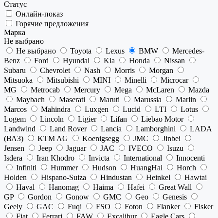
Статус
Онлайн-показ
Горячие предложения
Марка
Не выбрано
Не выбрано
Toyota
Lexus
BMW
Mercedes-
Benz
Ford
Hyundai
Kia
Honda
Nissan
Subaru
Chevrolet
Nash
Morris
Morgan
Mitsuoka
Mitsubishi
MINI
Minelli
Microcar
MG
Metrocab
Mercury
Mega
McLaren
Mazda
Maybach
Maserati
Maruti
Marussia
Marlin
Marcos
Mahindra
Luxgen
Lucid
LTI
Lotus
Logem
Lincoln
Ligier
Lifan
Liebao Motor
Landwind
Land Rover
Lancia
Lamborghini
LADA
(ВАЗ)
KTM AG
Koenigsegg
JMC
Jinbei
Jensen
Jeep
Jaguar
JAC
IVECO
Isuzu
Isdera
Iran Khodro
Invicta
International
Innocenti
Infiniti
Hummer
Hudson
HuangHai
Horch
Holden
Hispano-Suiza
Hindustan
Heinkel
Hawtai
Haval
Hanomag
Haima
Hafei
Great Wall
GP
Gordon
Gonow
GMC
Geo
Genesis
Geely
GAC
Fuqi
FSO
Foton
Flanker
Fisker
Fiat
Ferrari
FAW
Excalibur
Eagle Cars