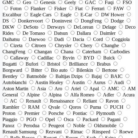
GMC
Geo
Genesis
Geely
GAC
Fuqi
FSO
Foton
Flanker
Fisker
Fiat
Ferrari
FAW
Excalibur
Eagle Cars
Eagle
E-Car
DW Hower
DS
Donkervoort
Doninvest
DongFeng
Dodge
DKW
DeSoto
Derways
DeLorean
Delage
Deco
Rides
De Tomaso
Datsun
Dallara
Daimler
Daihatsu
Daewoo
Dadi
Dacia
Cord
Coggiola
Cizeta
Citroen
Chrysler
Chery
Changhe
ChangFeng
Changan
Chana
Caterham
Carbodies
Callaway
Cadillac
Byvin
BYD
Buick
Bugatti
Bufori
Bristol
Brilliance
Brabus
Borgward
Bitter
Bio auto
Bilenkin
Bertone
Bentley
Batmobile
Baltijas Dzips
Bajaj
BAIC
Autobianchi
Austin Healey
Austin
Aurus
Audi
Aston Martin
Asia
Aro
Ariel
Apal
AMC
AM
General
Alpine
Alpina
Alfa Romeo
Adler
Acura
AC
Renault
Renaissance
Reliant
Ravon
Rambler
RAM
Qvale
Qoros
Puma
PUCH
Proton
Premier
Porsche
Pontiac
Plymouth
Piaggio
PGO
Opel
Osca
Packard
Pagani
Panoz
Perodua
Peugeot
Noble
Oldsmobile
Renault Samsung
Rezvani
Rimac
Rinspeed
Roewe
Rolls-Royce
Ronart
Rover
Saab
Saipa