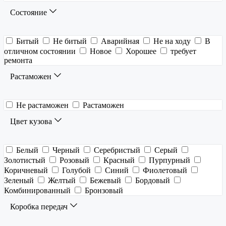
Состояние
Битый
Не битый
Аварийная
Не на ходу
В
отличном состоянии
Новое
Хорошее
требует
ремонта
Растаможен
Не растаможен
Растаможен
Цвет кузова
Белый
Черный
Серебристый
Серый
Золотистый
Розовый
Красный
Пурпурный
Коричневый
Голубой
Синий
Фиолетовый
Зеленый
Желтый
Бежевый
Бордовый
Комбинированный
Бронзовый
Коробка передач