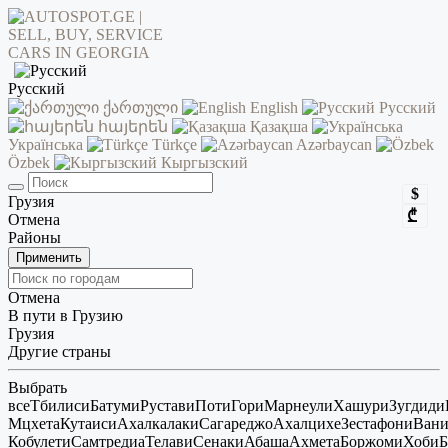
Русский
ქართული
English
Русский
հայերեն
Қазақша
Українська
Türkçe
Azərbaycan
Özbek
Кыргызский
$
Грузия
₾
Отмена
Районы
Применить
Отмена
В пути в Грузию
Грузия
Другие страны
Выбрать
все
Тбилиси
Батуми
Рустави
Поти
Гори
Марнеули
Хашури
Зугдиди
Мцхета
Кутаиси
Ахалкалаки
Сагареджо
Ахалцихе
Зестафони
Ван
Кобулети
Самтредиа
Телави
Сенаки
Абаша
Ахмета
Боржоми
Хоби
Б