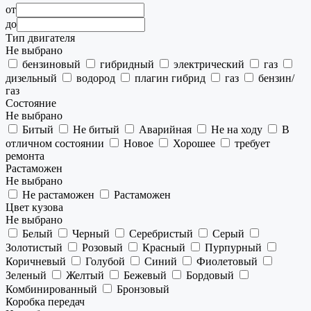
от
до
Тип двигателя
Не выбрано
бензиновый
гибридный
электрический
газ
дизельный
водород
плагин гибрид
газ
бензин/
газ
Состояние
Не выбрано
Битый
Не битый
Аварийная
Не на ходу
В
отличном состоянии
Новое
Хорошее
требует
ремонта
Растаможен
Не выбрано
Не растаможен
Растаможен
Цвет кузова
Не выбрано
Белый
Черный
Серебристый
Серый
Золотистый
Розовый
Красный
Пурпурный
Коричневый
Голубой
Синий
Фиолетовый
Зеленый
Желтый
Бежевый
Бордовый
Комбинированный
Бронзовый
Коробка передач