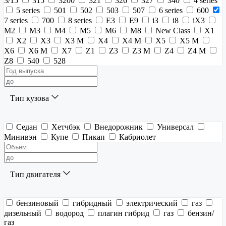
3/15
315
3200
321
326
327
340
4 series
5 series
501
502
503
507
6 series
600
7 series
700
8 series
E3
E9
i3
i8
iX3
M2
M3
M4
M5
M6
M8
New Class
X1
X2
X3
X3 M
X4
X4 M
X5
X5 M
X6
X6 M
X7
Z1
Z3
Z3 M
Z4
Z4 M
Z8
540
528
Тип кузова
Седан
Хетчбэк
Внедорожник
Универсал
Минивэн
Купе
Пикап
Кабриолет
Тип двигателя
бензиновый
гибридный
электрический
газ
дизельный
водород
плагин гибрид
газ
бензин/
газ