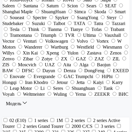
Saleen
Santana
Saturn
Scion
Sears
SEAT
Shanghai Maple
ShuangHuan
Simca
Skoda
Smart
Soueast
Spectre
Spyker
SsangYong
Steyr
Studebaker
Suzuki
Talbot
TATA
Tatra
Tazzari
Tesla
Think
Tianma
Tianye
Tofas
Trabant
Tramontana
Triumph
TVR
Ultima
Vauxhall
Vector
Venturi
Volkswagen
Volvo
Vortex
W
Motors
Wanderer
Wartburg
Westfield
Wiesmann
Willys
Xin Kai
Xpeng
Yulon
Zastava
Zenos
Zenvo
Zibar
Zotye
ZX
GAZ
ZAZ
ZIL
ZIS
Moscvich
UAZ
Aita
Alga
Baojun
BAW
DFSC
Dayun
Denza
DongFeng
EXEED
Enovate
Evergrande
GAC Trumpchi
HiPhi
Hongqi
Iran Khodro
Jetour
Jetta
Kaiyi
Karry
Leap Motor
Li
Seres
Shuanghuan
Tank
Voyah
Weltmeister
Wuling
Yema
ZEEKR
ВИС
Модель
02 (E10)
1 series
1M
2 series
2 series Active
Tourer
2 series Grand Tourer
2000 C/CS
3 series