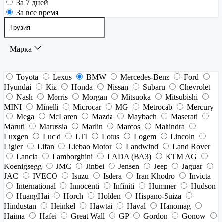
За 7 дней
За все время
Марка
Toyota
Lexus
BMW
Mercedes-Benz
Ford
Hyundai
Kia
Honda
Nissan
Subaru
Chevrolet
Nash
Morris
Morgan
Mitsuoka
Mitsubishi
MINI
Minelli
Microcar
MG
Metrocab
Mercury
Mega
McLaren
Mazda
Maybach
Maserati
Maruti
Marussia
Marlin
Marcos
Mahindra
Luxgen
Lucid
LTI
Lotus
Logem
Lincoln
Ligier
Lifan
Liebao Motor
Landwind
Land Rover
Lancia
Lamborghini
LADA (ВАЗ)
KTM AG
Koenigsegg
JMC
Jinbei
Jensen
Jeep
Jaguar
JAC
IVECO
Isuzu
Isdera
Iran Khodro
Invicta
International
Innocenti
Infiniti
Hummer
Hudson
HuangHai
Horch
Holden
Hispano-Suiza
Hindustan
Heinkel
Hawtai
Haval
Hanomag
Haima
Hafei
Great Wall
GP
Gordon
Gonow