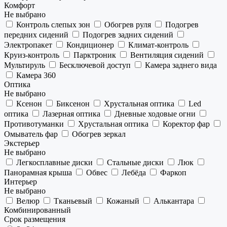
Комфорт
Не выбрано
Контроль слепых зон
Обогрев руля
Подогрев
передних сидений
Подогрев задних сидений
Электропакет
Кондиционер
Климат-контроль
Круиз-контроль
Парктроник
Вентиляция сидений
Мультируль
Бесключевой доступ
Камера заднего вида
Камера 360
Оптика
Не выбрано
Ксенон
Биксенон
Хрустальная оптика
Led
оптика
Лазерная оптика
Дневные ходовые огни
Противотуманки
Хрустальная оптика
Коректор фар
Омыватель фар
Обогрев зеркал
Экстерьер
Не выбрано
Легкосплавные диски
Стальные диски
Люк
Панорамная крыша
Обвес
Лебёда
Фаркоп
Интерьер
Не выбрано
Велюр
Тканьевый
Кожаный
Алькантара
Комбинированный
Срок размещения