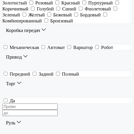
Золотистый
Розовый
Красный
Пурпурный
Коричневый
Голубой
Синий
Фиолетовый
Зеленый
Желтый
Бежевый
Бордовый
Комбинированный
Бронзовый
Коробка передач
Механическая
Автомат
Вариатор
Робот
Привод
Передний
Задний
Полный
Торг
Да
Руль