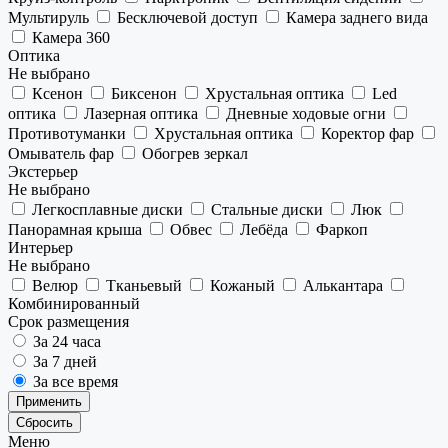
Мультируль
Бесключевой доступ
Камера заднего вида
Камера 360
Оптика
Не выбрано
Ксенон
Биксенон
Хрустальная оптика
Led
оптика
Лазерная оптика
Дневные ходовые огни
Противотуманки
Хрустальная оптика
Коректор фар
Омыватель фар
Обогрев зеркал
Экстерьер
Не выбрано
Легкосплавные диски
Стальные диски
Люк
Панорамная крыша
Обвес
Лебёда
Фаркоп
Интерьер
Не выбрано
Велюр
Тканьевый
Кожаный
Алькантара
Комбинированный
Срок размещения
За 24 часа
За 7 дней
За все время
Применить
Сбросить
Меню