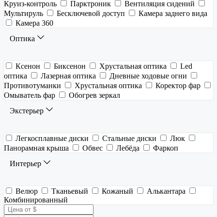
Круиз-контроль
Парктроник
Вентиляция сидений
Мультируль
Бесключевой доступ
Камера заднего вида
Камера 360
Оптика
Ксенон
Биксенон
Хрустальная оптика
Led
оптика
Лазерная оптика
Дневные ходовые огни
Противотуманки
Хрустальная оптика
Коректор фар
Омыватель фар
Обогрев зеркал
Экстерьер
Легкосплавные диски
Стальные диски
Люк
Панорамная крыша
Обвес
Лебёда
Фаркоп
Интерьер
Велюр
Тканьевый
Кожаный
Алькантара
Комбинированный