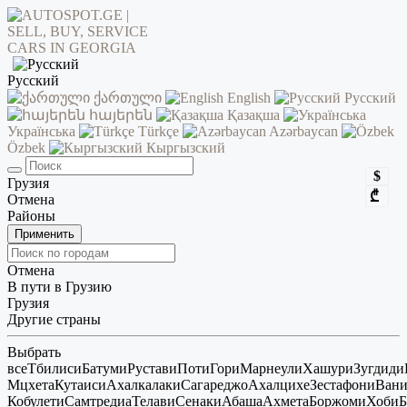
Русский
ქართული
English
Русский
հայերեն
Қазақша
Українська
Türkçe
Azərbaycan
Özbek
Кыргызский
$
Грузия
₾
Отмена
Районы
Применить
Отмена
В пути в Грузию
Грузия
Другие страны
Выбрать
все
Тбилиси
Батуми
Рустави
Поти
Гори
Марнеули
Хашури
Зугдиди
Мцхета
Кутаиси
Ахалкалаки
Сагареджо
Ахалцихе
Зестафони
Ван
Кобулети
Самтредиа
Телави
Сенаки
Абаша
Ахмета
Боржоми
Хоби
Б