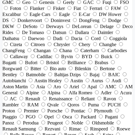
GMC
Geo
Genesis
Geely
GAC
Fuqi
FSO
Foton
Flanker
Fisker
Fiat
Ferrari
FAW
Excalibur
Eagle Cars
Eagle
E-Car
DW Hower
DS
Donkervoort
Doninvest
DongFeng
Dodge
DKW
DeSoto
Derways
DeLorean
Delage
Deco
Rides
De Tomaso
Datsun
Dallara
Daimler
Daihatsu
Daewoo
Dadi
Dacia
Cord
Coggiola
Cizeta
Citroen
Chrysler
Chery
Changhe
ChangFeng
Changan
Chana
Caterham
Carbodies
Callaway
Cadillac
Byvin
BYD
Buick
Bugatti
Bufori
Bristol
Brilliance
Brabus
Borgward
Bitter
Bio auto
Bilenkin
Bertone
Bentley
Batmobile
Baltijas Dzips
Bajaj
BAIC
Autobianchi
Austin Healey
Austin
Aurus
Audi
Aston Martin
Asia
Aro
Ariel
Apal
AMC
AM
General
Alpine
Alpina
Alfa Romeo
Adler
Acura
AC
Renault
Renaissance
Reliant
Ravon
Rambler
RAM
Qvale
Qoros
Puma
PUCH
Proton
Premier
Porsche
Pontiac
Plymouth
Piaggio
PGO
Opel
Osca
Packard
Pagani
Panoz
Perodua
Peugeot
Noble
Oldsmobile
Renault Samsung
Rezvani
Rimac
Rinspeed
Roewe
Rolls-Royce
Ronart
Rover
Saab
Saipa