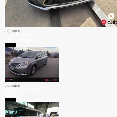
Тбилиси
Lexus
NX
2021
Цена договорная
Тбилиси
Тбилиси
Toyota
Sienna
2015
15,500 $
Тбилиси