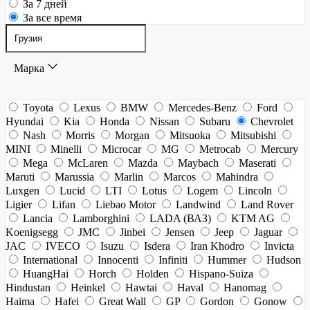
За 7 дней
За все время
Марка
Toyota
Lexus
BMW
Mercedes-Benz
Ford
Hyundai
Kia
Honda
Nissan
Subaru
Chevrolet
Nash
Morris
Morgan
Mitsuoka
Mitsubishi
MINI
Minelli
Microcar
MG
Metrocab
Mercury
Mega
McLaren
Mazda
Maybach
Maserati
Maruti
Marussia
Marlin
Marcos
Mahindra
Luxgen
Lucid
LTI
Lotus
Logem
Lincoln
Ligier
Lifan
Liebao Motor
Landwind
Land Rover
Lancia
Lamborghini
LADA (ВАЗ)
KTM AG
Koenigsegg
JMC
Jinbei
Jensen
Jeep
Jaguar
JAC
IVECO
Isuzu
Isdera
Iran Khodro
Invicta
International
Innocenti
Infiniti
Hummer
Hudson
HuangHai
Horch
Holden
Hispano-Suiza
Hindustan
Heinkel
Hawtai
Haval
Hanomag
Haima
Hafei
Great Wall
GP
Gordon
Gonow