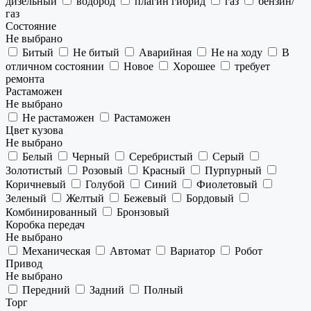
дизельный
водород
плагин гибрид
газ
бензин/
газ
Состояние
Не выбрано
Битый
Не битый
Аварийная
Не на ходу
В
отличном состоянии
Новое
Хорошее
требует
ремонта
Растаможен
Не выбрано
Не растаможен
Растаможен
Цвет кузова
Не выбрано
Белый
Черный
Серебристый
Серый
Золотистый
Розовый
Красный
Пурпурный
Коричневый
Голубой
Синий
Фиолетовый
Зеленый
Желтый
Бежевый
Бордовый
Комбинированный
Бронзовый
Коробка передач
Не выбрано
Механическая
Автомат
Вариатор
Робот
Привод
Не выбрано
Передний
Задний
Полный
Торг