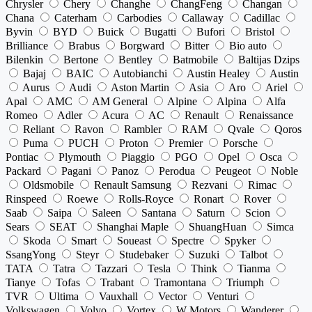
Chrysler
Chery
Changhe
ChangFeng
Changan
Chana
Caterham
Carbodies
Callaway
Cadillac
Byvin
BYD
Buick
Bugatti
Bufori
Bristol
Brilliance
Brabus
Borgward
Bitter
Bio auto
Bilenkin
Bertone
Bentley
Batmobile
Baltijas Dzips
Bajaj
BAIC
Autobianchi
Austin Healey
Austin
Aurus
Audi
Aston Martin
Asia
Aro
Ariel
Apal
AMC
AM General
Alpine
Alpina
Alfa
Romeo
Adler
Acura
AC
Renault
Renaissance
Reliant
Ravon
Rambler
RAM
Qvale
Qoros
Puma
PUCH
Proton
Premier
Porsche
Pontiac
Plymouth
Piaggio
PGO
Opel
Osca
Packard
Pagani
Panoz
Perodua
Peugeot
Noble
Oldsmobile
Renault Samsung
Rezvani
Rimac
Rinspeed
Roewe
Rolls-Royce
Ronart
Rover
Saab
Saipa
Saleen
Santana
Saturn
Scion
Sears
SEAT
Shanghai Maple
ShuangHuan
Simca
Skoda
Smart
Soueast
Spectre
Spyker
SsangYong
Steyr
Studebaker
Suzuki
Talbot
TATA
Tatra
Tazzari
Tesla
Think
Tianma
Tianye
Tofas
Trabant
Tramontana
Triumph
TVR
Ultima
Vauxhall
Vector
Venturi
Volkswagen
Volvo
Vortex
W Motors
Wanderer