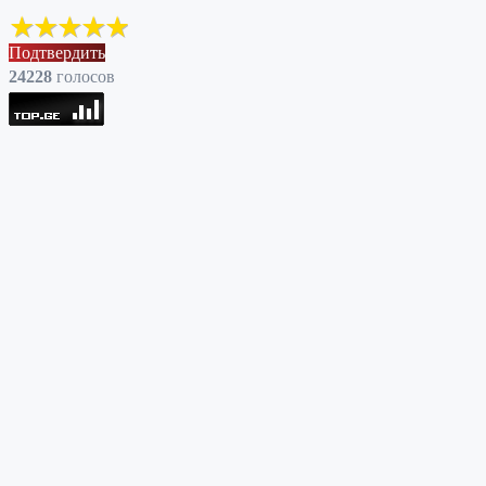
Подтвердить
24228
голоcов