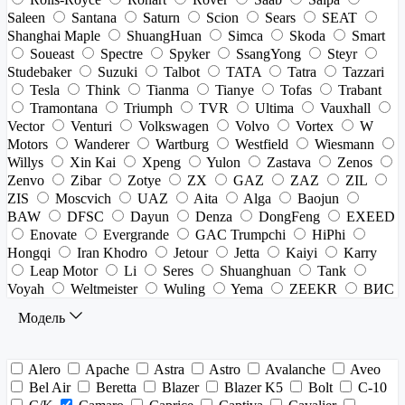
Saleen
Santana
Saturn
Scion
Sears
SEAT
Shanghai Maple
ShuangHuan
Simca
Skoda
Smart
Soueast
Spectre
Spyker
SsangYong
Steyr
Studebaker
Suzuki
Talbot
TATA
Tatra
Tazzari
Tesla
Think
Tianma
Tianye
Tofas
Trabant
Tramontana
Triumph
TVR
Ultima
Vauxhall
Vector
Venturi
Volkswagen
Volvo
Vortex
W
Motors
Wanderer
Wartburg
Westfield
Wiesmann
Willys
Xin Kai
Xpeng
Yulon
Zastava
Zenos
Zenvo
Zibar
Zotye
ZX
GAZ
ZAZ
ZIL
ZIS
Moscvich
UAZ
Aita
Alga
Baojun
BAW
DFSC
Dayun
Denza
DongFeng
EXEED
Enovate
Evergrande
GAC Trumpchi
HiPhi
Hongqi
Iran Khodro
Jetour
Jetta
Kaiyi
Karry
Leap Motor
Li
Seres
Shuanghuan
Tank
Voyah
Weltmeister
Wuling
Yema
ZEEKR
ВИС
Модель
Alero
Apache
Astra
Astro
Avalanche
Aveo
Bel Air
Beretta
Blazer
Blazer K5
Bolt
C-10