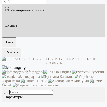
Расширенный поиск
Скрыть
Поиск
Сбросить
ქართული
English
Русский
հայերեն
Қазақша
Українська
Türkçe
Azərbaycan
Özbek
Кыргызский
Параметры