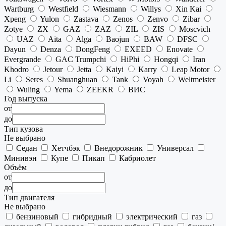
Wartburg
Westfield
Wiesmann
Willys
Xin Kai
Xpeng
Yulon
Zastava
Zenos
Zenvo
Zibar
Zotye
ZX
GAZ
ZAZ
ZIL
ZIS
Moscvich
UAZ
Aita
Alga
Baojun
BAW
DFSC
Dayun
Denza
DongFeng
EXEED
Enovate
Evergrande
GAC Trumpchi
HiPhi
Hongqi
Iran
Khodro
Jetour
Jetta
Kaiyi
Karry
Leap Motor
Li
Seres
Shuanghuan
Tank
Voyah
Weltmeister
Wuling
Yema
ZEEKR
ВИС
Год выпуска
от
до
Тип кузова
Не выбрано
Седан
Хетчбэк
Внедорожник
Универсал
Минивэн
Купе
Пикап
Кабриолет
Объём
от
до
Тип двигателя
Не выбрано
бензиновый
гибридный
электрический
газ