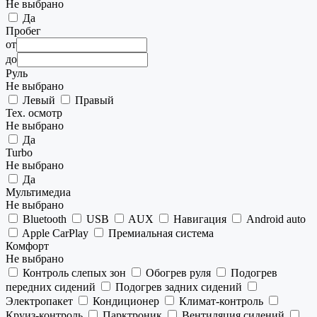
Не выбрано
Да
Пробег
от
до
Руль
Не выбрано
Левый
Правый
Тех. осмотр
Не выбрано
Да
Turbo
Не выбрано
Да
Мультимедиа
Не выбрано
Bluetooth
USB
AUX
Навигация
Android auto
Apple CarPlay
Премиальная система
Комфорт
Не выбрано
Контроль слепых зон
Обогрев руля
Подогрев
передних сидений
Подогрев задних сидений
Электропакет
Кондиционер
Климат-контроль
Круиз-контроль
Парктроник
Вентиляция сидений