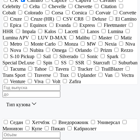
C/K
Camaro
Caprice
Captiva
Cavalier
Celebrity
Celta
Chevelle
Chevette
Citation
Cobalt
Colorado
Corsa
Corsica
Corvair
Corvette
Cruze
Cruze (HR)
CSV CR8
Deluxe
El Camino
Epica
Equinox
Evanda
Express
Fleetmaster
HHR
Impala
Kalos
Lacetti
Lanos
Lumina
Lumina APV
LUV D-MAX
Malibu
Master
Matiz
Metro
Monte Carlo
Monza
MW
Nexia
Niva
Nova
Nubira
Omega
Orlando
Prizm
Rezzo
S-10 Pickup
Sail
Silverado
Sonic
Spark
Special DeLuxe
Spin
SS
SSR
Starcraft
Suburban
Tacuma
Tahoe
Tavera
Tracker
TrailBlazer
Trans Sport
Traverse
Trax
Uplander
Van
Vectra
Venture
Viva
Volt
Zafira
Тип кузова
Седан
Хетчбэк
Внедорожник
Универсал
Минивэн
Купе
Пикап
Кабриолет