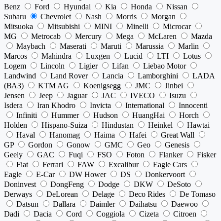
Benz
Ford
Hyundai
Kia
Honda
Nissan
Subaru
Chevrolet
Nash
Morris
Morgan
Mitsuoka
Mitsubishi
MINI
Minelli
Microcar
MG
Metrocab
Mercury
Mega
McLaren
Mazda
Maybach
Maserati
Maruti
Marussia
Marlin
Marcos
Mahindra
Luxgen
Lucid
LTI
Lotus
Logem
Lincoln
Ligier
Lifan
Liebao Motor
Landwind
Land Rover
Lancia
Lamborghini
LADA
(ВАЗ)
KTM AG
Koenigsegg
JMC
Jinbei
Jensen
Jeep
Jaguar
JAC
IVECO
Isuzu
Isdera
Iran Khodro
Invicta
International
Innocenti
Infiniti
Hummer
Hudson
HuangHai
Horch
Holden
Hispano-Suiza
Hindustan
Heinkel
Hawtai
Haval
Hanomag
Haima
Hafei
Great Wall
GP
Gordon
Gonow
GMC
Geo
Genesis
Geely
GAC
Fuqi
FSO
Foton
Flanker
Fisker
Fiat
Ferrari
FAW
Excalibur
Eagle Cars
Eagle
E-Car
DW Hower
DS
Donkervoort
Doninvest
DongFeng
Dodge
DKW
DeSoto
Derways
DeLorean
Delage
Deco Rides
De Tomaso
Datsun
Dallara
Daimler
Daihatsu
Daewoo
Dadi
Dacia
Cord
Coggiola
Cizeta
Citroen