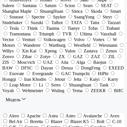
Saleen
Santana
Saturn
Scion
Sears
SEAT
Shanghai Maple
ShuangHuan
Simca
Skoda
Smart
Soueast
Spectre
Spyker
SsangYong
Steyr
Studebaker
Suzuki
Talbot
TATA
Tatra
Tazzari
Tesla
Think
Tianma
Tianye
Tofas
Trabant
Tramontana
Triumph
TVR
Ultima
Vauxhall
Vector
Venturi
Volkswagen
Volvo
Vortex
W
Motors
Wanderer
Wartburg
Westfield
Wiesmann
Willys
Xin Kai
Xpeng
Yulon
Zastava
Zenos
Zenvo
Zibar
Zotye
ZX
GAZ
ZAZ
ZIL
ZIS
Moscvich
UAZ
Aita
Alga
Baojun
BAW
DFSC
Dayun
Denza
DongFeng
EXEED
Enovate
Evergrande
GAC Trumpchi
HiPhi
Hongqi
Iran Khodro
Jetour
Jetta
Kaiyi
Karry
Leap Motor
Li
Seres
Shuanghuan
Tank
Voyah
Weltmeister
Wuling
Yema
ZEEKR
ВИС
Модель
Alero
Apache
Astra
Astro
Avalanche
Aveo
Bel Air
Beretta
Blazer
Blazer K5
Bolt
C-10