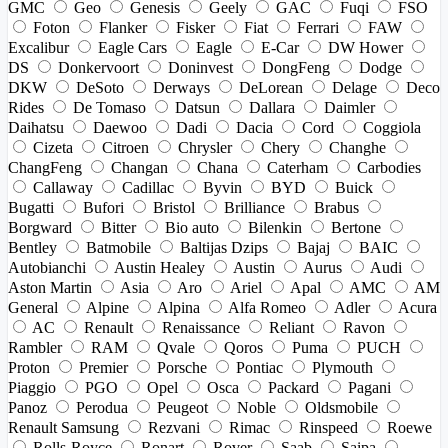
GMC
Geo
Genesis
Geely
GAC
Fuqi
FSO
Foton
Flanker
Fisker
Fiat
Ferrari
FAW
Excalibur
Eagle Cars
Eagle
E-Car
DW Hower
DS
Donkervoort
Doninvest
DongFeng
Dodge
DKW
DeSoto
Derways
DeLorean
Delage
Deco
Rides
De Tomaso
Datsun
Dallara
Daimler
Daihatsu
Daewoo
Dadi
Dacia
Cord
Coggiola
Cizeta
Citroen
Chrysler
Chery
Changhe
ChangFeng
Changan
Chana
Caterham
Carbodies
Callaway
Cadillac
Byvin
BYD
Buick
Bugatti
Bufori
Bristol
Brilliance
Brabus
Borgward
Bitter
Bio auto
Bilenkin
Bertone
Bentley
Batmobile
Baltijas Dzips
Bajaj
BAIC
Autobianchi
Austin Healey
Austin
Aurus
Audi
Aston Martin
Asia
Aro
Ariel
Apal
AMC
AM
General
Alpine
Alpina
Alfa Romeo
Adler
Acura
AC
Renault
Renaissance
Reliant
Ravon
Rambler
RAM
Qvale
Qoros
Puma
PUCH
Proton
Premier
Porsche
Pontiac
Plymouth
Piaggio
PGO
Opel
Osca
Packard
Pagani
Panoz
Perodua
Peugeot
Noble
Oldsmobile
Renault Samsung
Rezvani
Rimac
Rinspeed
Roewe
Rolls-Royce
Ronart
Rover
Saab
Saipa