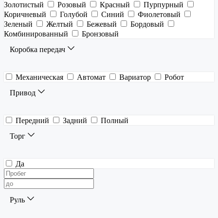
Золотистый
Розовый
Красный
Пурпурный
Коричневый
Голубой
Синий
Фиолетовый
Зеленый
Желтый
Бежевый
Бордовый
Комбинированный
Бронзовый
Коробка передач
Механическая
Автомат
Вариатор
Робот
Привод
Передний
Задний
Полный
Торг
Да
Руль