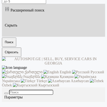
Расширенный поиск
Скрыть
Поиск
Сбросить
ქართული
English
Русский
հայերեն
Қазақша
Українська
Türkçe
Azərbaycan
Özbek
Кыргызский
Параметры