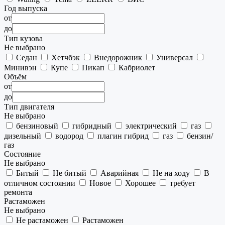
Год выпуска
от
до
Тип кузова
Не выбрано
Седан
Хетчбэк
Внедорожник
Универсал
Минивэн
Купе
Пикап
Кабриолет
Объём
от
до
Тип двигателя
Не выбрано
бензиновый
гибридный
электрический
газ
дизельный
водород
плагин гибрид
газ
бензин/
газ
Состояние
Не выбрано
Битый
Не битый
Аварийная
Не на ходу
В
отличном состоянии
Новое
Хорошее
требует
ремонта
Растаможен
Не выбрано
Не растаможен
Растаможен