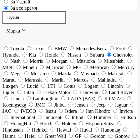
За 7 дней
За все время
Марка
Toyota
Lexus
BMW
Mercedes-Benz
Ford
Hyundai
Kia
Honda
Nissan
Subaru
Chevrolet
Nash
Morris
Morgan
Mitsuoka
Mitsubishi
MINI
Minelli
Microcar
MG
Metrocab
Mercury
Mega
McLaren
Mazda
Maybach
Maserati
Maruti
Marussia
Marlin
Marcos
Mahindra
Luxgen
Lucid
LTI
Lotus
Logem
Lincoln
Ligier
Lifan
Liebao Motor
Landwind
Land Rover
Lancia
Lamborghini
LADA (ВАЗ)
KTM AG
Koenigsegg
JMC
Jinbei
Jensen
Jeep
Jaguar
JAC
IVECO
Isuzu
Isdera
Iran Khodro
Invicta
International
Innocenti
Infiniti
Hummer
Hudson
HuangHai
Horch
Holden
Hispano-Suiza
Hindustan
Heinkel
Hawtai
Haval
Hanomag
Haima
Hafei
Great Wall
GP
Gordon
Gonow