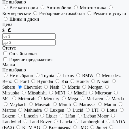
Не выбрано
Все категории
Автомобили
Мототехника
Коммерческие
Разборные автомобили
Ремонт и услуги
Шины и диски
Цена
$
|
₾
Статус
Онлайн-показ
Горячие предложения
Марка
Не выбрано
Не выбрано
Toyota
Lexus
BMW
Mercedes-
Benz
Ford
Hyundai
Kia
Honda
Nissan
Subaru
Chevrolet
Nash
Morris
Morgan
Mitsuoka
Mitsubishi
MINI
Minelli
Microcar
MG
Metrocab
Mercury
Mega
McLaren
Mazda
Maybach
Maserati
Maruti
Marussia
Marlin
Marcos
Mahindra
Luxgen
Lucid
LTI
Lotus
Logem
Lincoln
Ligier
Lifan
Liebao Motor
Landwind
Land Rover
Lancia
Lamborghini
LADA
(ВАЗ)
KTM AG
Koenigsegg
JMC
Jinbei