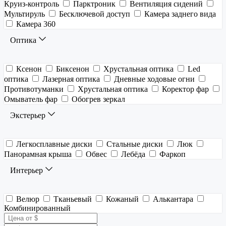
Круиз-контроль
Парктроник
Вентиляция сидений
Мультируль
Бесключевой доступ
Камера заднего вида
Камера 360
Оптика
Ксенон
Биксенон
Хрустальная оптика
Led
оптика
Лазерная оптика
Дневные ходовые огни
Противотуманки
Хрустальная оптика
Коректор фар
Омыватель фар
Обогрев зеркал
Экстерьер
Легкосплавные диски
Стальные диски
Люк
Панорамная крыша
Обвес
Лебёда
Фаркоп
Интерьер
Велюр
Тканьевый
Кожаный
Алькантара
Комбинированный