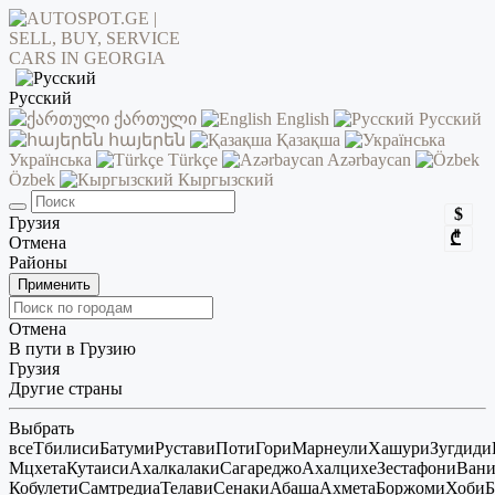
Русский
ქართული
English
Русский
հայերեն
Қазақша
Українська
Türkçe
Azərbaycan
Özbek
Кыргызский
$
Грузия
₾
Отмена
Районы
Применить
Отмена
В пути в Грузию
Грузия
Другие страны
Выбрать
все
Тбилиси
Батуми
Рустави
Поти
Гори
Марнеули
Хашури
Зугдиди
Мцхета
Кутаиси
Ахалкалаки
Сагареджо
Ахалцихе
Зестафони
Ван
Кобулети
Самтредиа
Телави
Сенаки
Абаша
Ахмета
Боржоми
Хоби
Б