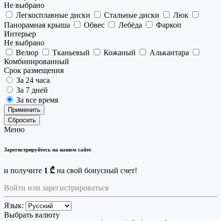
Не выбрано
Легкосплавные диски
Стальные диски
Люк
Панорамная крыша
Обвес
Лебёда
Фаркоп
Интерьер
Не выбрано
Велюр
Тканьевый
Кожаный
Алькантара
Комбинированный
Срок размещения
За 24 часа
За 7 дней
За все время
Применить
Сбросить
Меню
Зарегистрируйтесь на нашем сайте
и получите
1 ₾
на свой бонусный счет!
Войти или зарегистрироваться
Язык:
Выбрать валюту