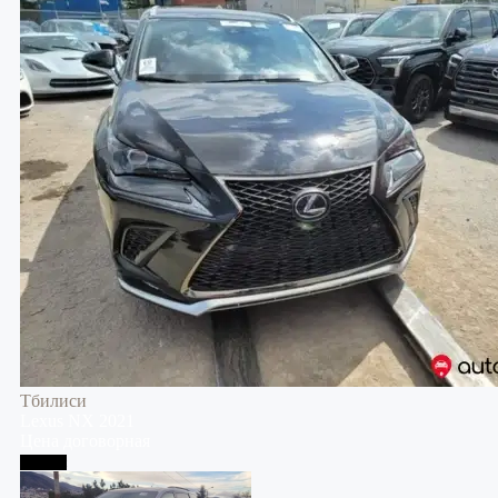
Тбилиси
Lexus
NX
2021
Цена договорная
Тбилиси