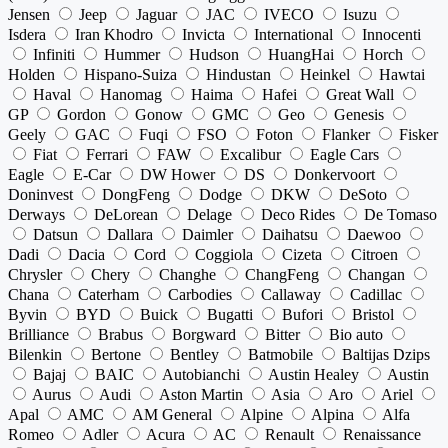
Jensen
Jeep
Jaguar
JAC
IVECO
Isuzu
Isdera
Iran Khodro
Invicta
International
Innocenti
Infiniti
Hummer
Hudson
HuangHai
Horch
Holden
Hispano-Suiza
Hindustan
Heinkel
Hawtai
Haval
Hanomag
Haima
Hafei
Great Wall
GP
Gordon
Gonow
GMC
Geo
Genesis
Geely
GAC
Fuqi
FSO
Foton
Flanker
Fisker
Fiat
Ferrari
FAW
Excalibur
Eagle Cars
Eagle
E-Car
DW Hower
DS
Donkervoort
Doninvest
DongFeng
Dodge
DKW
DeSoto
Derways
DeLorean
Delage
Deco Rides
De Tomaso
Datsun
Dallara
Daimler
Daihatsu
Daewoo
Dadi
Dacia
Cord
Coggiola
Cizeta
Citroen
Chrysler
Chery
Changhe
ChangFeng
Changan
Chana
Caterham
Carbodies
Callaway
Cadillac
Byvin
BYD
Buick
Bugatti
Bufori
Bristol
Brilliance
Brabus
Borgward
Bitter
Bio auto
Bilenkin
Bertone
Bentley
Batmobile
Baltijas Dzips
Bajaj
BAIC
Autobianchi
Austin Healey
Austin
Aurus
Audi
Aston Martin
Asia
Aro
Ariel
Apal
AMC
AM General
Alpine
Alpina
Alfa
Romeo
Adler
Acura
AC
Renault
Renaissance