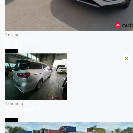
Телави
Mitsubishi
Eclipse
2019
17,530 $
Тбилиси
Тбилиси
Kia
Carnival
2018
10,000 $
Тбилиси