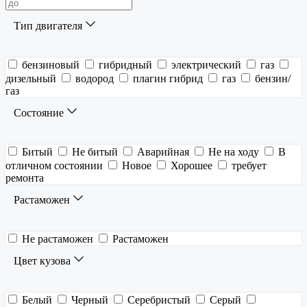
Тип двигателя
бензиновый
гибридный
электрический
газ
дизельный
водород
плагин гибрид
газ
бензин/
газ
Состояние
Битый
Не битый
Аварийная
Не на ходу
В
отличном состоянии
Новое
Хорошее
требует
ремонта
Растаможен
Не растаможен
Растаможен
Цвет кузова
Белый
Черный
Серебристый
Серый