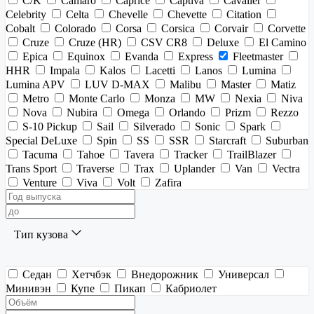
C/K
Camaro
Caprice
Captiva
Cavalier
Celebrity
Celta
Chevelle
Chevette
Citation
Cobalt
Colorado
Corsa
Corsica
Corvair
Corvette
Cruze
Cruze (HR)
CSV CR8
Deluxe
El Camino
Epica
Equinox
Evanda
Express
Fleetmaster
HHR
Impala
Kalos
Lacetti
Lanos
Lumina
Lumina APV
LUV D-MAX
Malibu
Master
Matiz
Metro
Monte Carlo
Monza
MW
Nexia
Niva
Nova
Nubira
Omega
Orlando
Prizm
Rezzo
S-10 Pickup
Sail
Silverado
Sonic
Spark
Special DeLuxe
Spin
SS
SSR
Starcraft
Suburban
Tacuma
Tahoe
Tavera
Tracker
TrailBlazer
Trans Sport
Traverse
Trax
Uplander
Van
Vectra
Venture
Viva
Volt
Zafira
Тип кузова
Седан
Хетчбэк
Внедорожник
Универсал
Минивэн
Купе
Пикап
Кабриолет