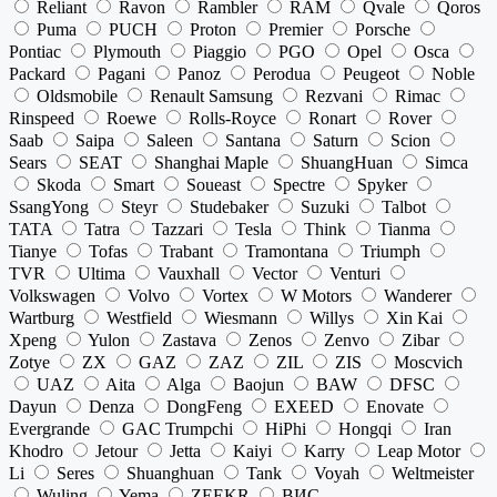
Reliant
Ravon
Rambler
RAM
Qvale
Qoros
Puma
PUCH
Proton
Premier
Porsche
Pontiac
Plymouth
Piaggio
PGO
Opel
Osca
Packard
Pagani
Panoz
Perodua
Peugeot
Noble
Oldsmobile
Renault Samsung
Rezvani
Rimac
Rinspeed
Roewe
Rolls-Royce
Ronart
Rover
Saab
Saipa
Saleen
Santana
Saturn
Scion
Sears
SEAT
Shanghai Maple
ShuangHuan
Simca
Skoda
Smart
Soueast
Spectre
Spyker
SsangYong
Steyr
Studebaker
Suzuki
Talbot
TATA
Tatra
Tazzari
Tesla
Think
Tianma
Tianye
Tofas
Trabant
Tramontana
Triumph
TVR
Ultima
Vauxhall
Vector
Venturi
Volkswagen
Volvo
Vortex
W Motors
Wanderer
Wartburg
Westfield
Wiesmann
Willys
Xin Kai
Xpeng
Yulon
Zastava
Zenos
Zenvo
Zibar
Zotye
ZX
GAZ
ZAZ
ZIL
ZIS
Moscvich
UAZ
Aita
Alga
Baojun
BAW
DFSC
Dayun
Denza
DongFeng
EXEED
Enovate
Evergrande
GAC Trumpchi
HiPhi
Hongqi
Iran
Khodro
Jetour
Jetta
Kaiyi
Karry
Leap Motor
Li
Seres
Shuanghuan
Tank
Voyah
Weltmeister
Wuling
Yema
ZEEKR
ВИС