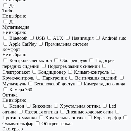
Да
Turbo
Не выбрано
Да
Мультимедиа
Не выбрано
Bluetooth
USB
AUX
Навигация
Android auto
Apple CarPlay
Премиальная система
Комфорт
Не выбрано
Контроль слепых зон
Обогрев руля
Подогрев
передних сидений
Подогрев задних сидений
Электропакет
Кондиционер
Климат-контроль
Круиз-контроль
Парктроник
Вентиляция сидений
Мультируль
Бесключевой доступ
Камера заднего вида
Камера 360
Оптика
Не выбрано
Ксенон
Биксенон
Хрустальная оптика
Led
оптика
Лазерная оптика
Дневные ходовые огни
Противотуманки
Хрустальная оптика
Коректор фар
Омыватель фар
Обогрев зеркал
Экстерьер