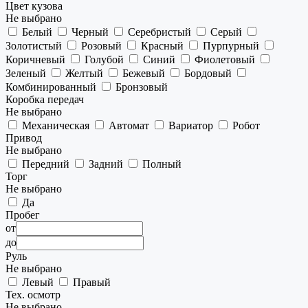
Цвет кузова
Не выбрано
Белый
Черный
Серебристый
Серый
Золотистый
Розовый
Красный
Пурпурный
Коричневый
Голубой
Синий
Фиолетовый
Зеленый
Желтый
Бежевый
Бордовый
Комбинированный
Бронзовый
Коробка передач
Не выбрано
Механическая
Автомат
Вариатор
Робот
Привод
Не выбрано
Передний
Задний
Полный
Торг
Не выбрано
Да
Пробег
от
до
Руль
Не выбрано
Левый
Правый
Тех. осмотр
Не выбрано