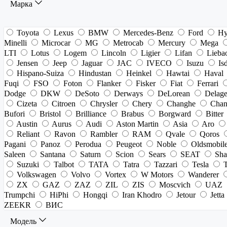
Марка
Toyota
Lexus
BMW
Mercedes-Benz
Ford
Hy
Minelli
Microcar
MG
Metrocab
Mercury
Mega
LTI
Lotus
Logem
Lincoln
Ligier
Lifan
Lieba
Jensen
Jeep
Jaguar
JAC
IVECO
Isuzu
Is
Hispano-Suiza
Hindustan
Heinkel
Hawtai
Haval
Fuqi
FSO
Foton
Flanker
Fisker
Fiat
Ferrari
Dodge
DKW
DeSoto
Derways
DeLorean
Delag
Cizeta
Citroen
Chrysler
Chery
Changhe
Chan
Bufori
Bristol
Brilliance
Brabus
Borgward
Bitter
Austin
Aurus
Audi
Aston Martin
Asia
Aro
Reliant
Ravon
Rambler
RAM
Qvale
Qoros
Pagani
Panoz
Perodua
Peugeot
Noble
Oldsmobil
Saleen
Santana
Saturn
Scion
Sears
SEAT
Sha
Suzuki
Talbot
TATA
Tatra
Tazzari
Tesla
Volkswagen
Volvo
Vortex
W Motors
Wanderer
ZX
GAZ
ZAZ
ZIL
ZIS
Moscvich
UAZ
Trumpchi
HiPhi
Hongqi
Iran Khodro
Jetour
Jetta
ZEEKR
ВИС
Модель