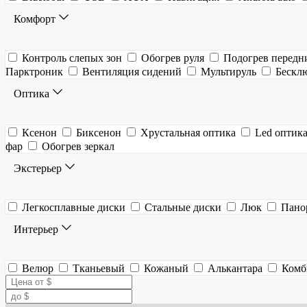
Комфорт
Контроль слепых зон
Обогрев руля
Подогрев передн
Парктроник
Вентиляция сидений
Мультируль
Бескл
Оптика
Ксенон
Биксенон
Хрустальная оптика
Led оптик
фар
Обогрев зеркал
Экстерьер
Легкосплавные диски
Стальные диски
Люк
Пано
Интерьер
Велюр
Тканьевый
Кожаный
Алькантара
Комб