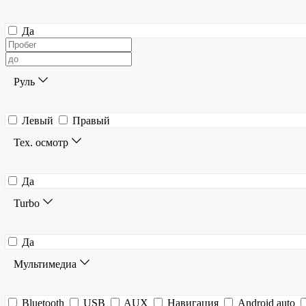
Да
Руль
Левый
Правый
Тех. осмотр
Да
Turbo
Да
Мультимедиа
Bluetooth
USB
AUX
Навигация
Android auto