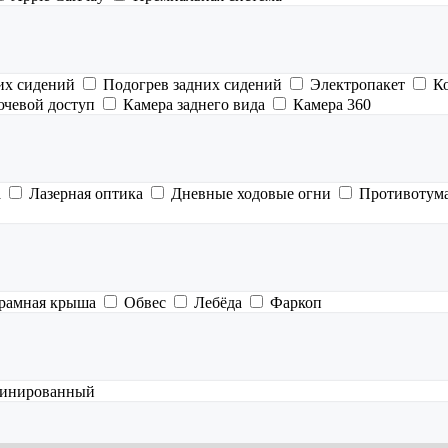
их сидений
Подогрев задних сидений
Электропакет
К
ючевой доступ
Камера заднего вида
Камера 360
а
Лазерная оптика
Дневные ходовые огни
Противотум
рамная крыша
Обвес
Лебёда
Фаркоп
инированный