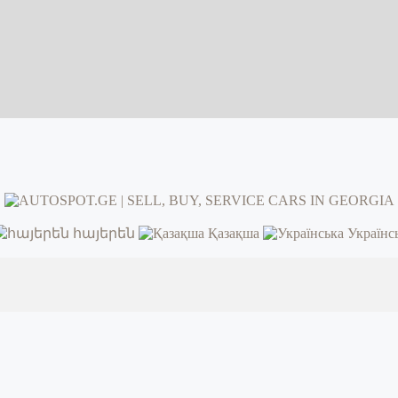
հայերեն
Қазақша
Українс