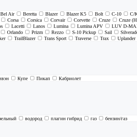
Bel Air
Beretta
Blazer
Blazer K5
Bolt
C-10
C/
Corsa
Corsica
Corvair
Corvette
Cruze
Cruze (
os
Lacetti
Lanos
Lumina
Lumina APV
LUV D-MA
Orlando
Prizm
Rezzo
S-10 Pickup
Sail
Silverad
ker
TrailBlazer
Trans Sport
Traverse
Trax
Uplander
ивэн
Купе
Пикап
Кабриолет
зельный
водород
плагин гибрид
газ
бензин/газ