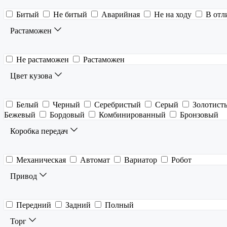
Битый
Не битый
Аварийная
Не на ходу
В отл
Растаможен
Не растаможен
Растаможен
Цвет кузова
Белый
Черный
Серебристый
Серый
Золотист
Бежевый
Бордовый
Комбинированный
Бронзовый
Коробка передач
Механическая
Автомат
Вариатор
Робот
Привод
Передний
Задний
Полный
Торг