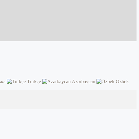
ька
Türkçe
Azərbaycan
Özbek