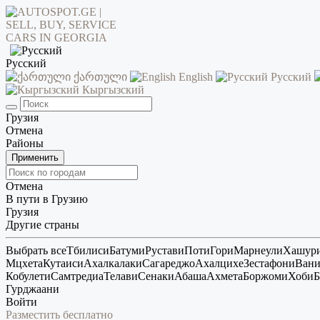
Русский
ქართული
English
Русский
Кыргызский
Грузия
Отмена
Районы
Применить
Отмена
В пути в Грузию
Грузия
Другие страны
Выбрать все
Тбилиси
Батуми
Рустави
Поти
Гори
Марнеули
Хашур
Мцхета
Кутаиси
Ахалкалаки
Сагареджо
Ахалцихе
Зестафони
Ван
Кобулети
Самтредиа
Телави
Сенаки
Абаша
Ахмета
Боржоми
Хоби
Б
Гурджаани
Войти
Разместить бесплатно