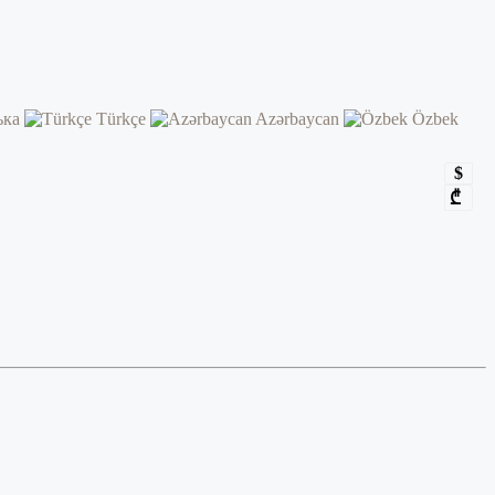
ька
Türkçe
Azərbaycan
Özbek
$
₾