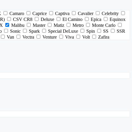
K
Camaro
Caprice
Captiva
Cavalier
Celebrity
HR)
CSV CR8
Deluxe
El Camino
Epica
Equinox
X
Malibu
Master
Matiz
Metro
Monte Carlo
o
Sonic
Spark
Special DeLuxe
Spin
SS
SSR
Van
Vectra
Venture
Viva
Volt
Zafira