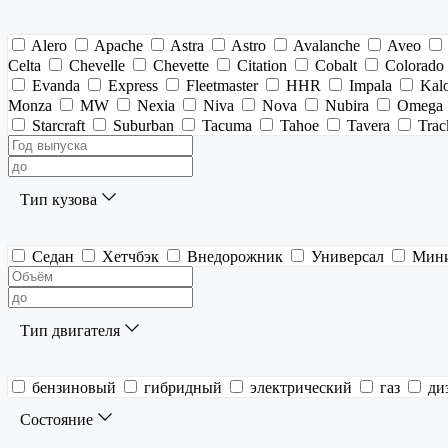
Alero
Apache
Astra
Astro
Avalanche
Aveo
Celta
Chevelle
Chevette
Citation
Cobalt
Colorado
Evanda
Express
Fleetmaster
HHR
Impala
Kal
Monza
MW
Nexia
Niva
Nova
Nubira
Omega
Starcraft
Suburban
Tacuma
Tahoe
Tavera
Trac
Тип кузова
Седан
Хетчбэк
Внедорожник
Универсал
Мин
Тип двигателя
бензиновый
гибридный
электрический
газ
ди
Состояние