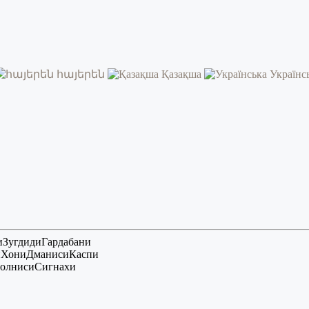
հայերեն
Қазақша
Українс
и
Зугдиди
Гардабани
и
Хони
Дманиси
Каспи
олниси
Сигнахи