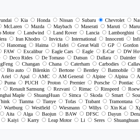
undai
Kia
Honda
Nissan
Subaru
Chevrolet
Na
McLaren
Mazda
Maybach
Maserati
Maruti
Maru
o Motor
Landwind
Land Rover
Lancia
Lamborghini
dera
Iran Khodro
Invicta
International
Innocenti
Infi
Hanomag
Haima
Hafei
Great Wall
GP
Gordon
FAW
Excalibur
Eagle Cars
Eagle
E-Car
DW Ho
e
Deco Rides
De Tomaso
Datsun
Dallara
Daimler
gFeng
Changan
Chana
Caterham
Carbodies
Calla
Bio auto
Bilenkin
Bertone
Bentley
Batmobile
B
Ariel
Apal
AMC
AM General
Alpine
Alpina
A
Puma
PUCH
Proton
Premier
Porsche
Pontiac
e
Renault Samsung
Rezvani
Rimac
Rinspeed
Roew
nghai Maple
ShuangHuan
Simca
Skoda
Smart
Sou
Think
Tianma
Tianye
Tofas
Trabant
Tramontana
Wartburg
Westfield
Wiesmann
Willys
Xin Kai
X
Aita
Alga
Baojun
BAW
DFSC
Dayun
Den
Kaiyi
Karry
Leap Motor
Li
Seres
Shuanghuan