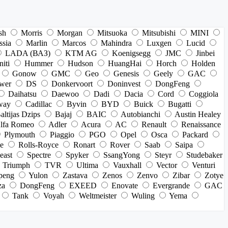
sh
Morris
Morgan
Mitsuoka
Mitsubishi
MINI
ssia
Marlin
Marcos
Mahindra
Luxgen
Lucid
LADA (ВАЗ)
KTM AG
Koenigsegg
JMC
Jinbei
niti
Hummer
Hudson
HuangHai
Horch
Holden
Gonow
GMC
Geo
Genesis
Geely
GAC
wer
DS
Donkervoort
Doninvest
DongFeng
Daihatsu
Daewoo
Dadi
Dacia
Cord
Coggiola
way
Cadillac
Byvin
BYD
Buick
Bugatti
altijas Dzips
Bajaj
BAIC
Autobianchi
Austin Healey
lfa Romeo
Adler
Acura
AC
Renault
Renaissance
Plymouth
Piaggio
PGO
Opel
Osca
Packard
e
Rolls-Royce
Ronart
Rover
Saab
Saipa
east
Spectre
Spyker
SsangYong
Steyr
Studebaker
Triumph
TVR
Ultima
Vauxhall
Vector
Venturi
peng
Yulon
Zastava
Zenos
Zenvo
Zibar
Zotye
za
DongFeng
EXEED
Enovate
Evergrande
GAC
Tank
Voyah
Weltmeister
Wuling
Yema