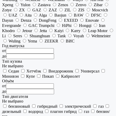
Xpeng
Yulon
Zastava
Zenos
Zenvo
Zibar
Zotye
ZX
GAZ
ZAZ
ZIL
ZIS
Moscvich
UAZ
Aita
Alga
Baojun
BAW
DFSC
Dayun
Denza
DongFeng
EXEED
Enovate
Evergrande
GAC Trumpchi
HiPhi
Hongqi
Iran
Khodro
Jetour
Jetta
Kaiyi
Karry
Leap Motor
Li
Seres
Shuanghuan
Tank
Voyah
Weltmeister
Wuling
Yema
ZEEKR
ВИС
Год выпуска
от
до
Тип кузова
Не выбрано
Седан
Хетчбэк
Внедорожник
Универсал
Минивэн
Купе
Пикап
Кабриолет
Объём
от
до
Тип двигателя
Не выбрано
бензиновый
гибридный
электрический
газ
дизельный
водород
плагин гибрид
газ
бензин/