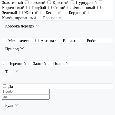
Золотистый
Розовый
Красный
Пурпурный
Коричневый
Голубой
Синий
Фиолетовый
Зеленый
Желтый
Бежевый
Бордовый
Комбинированный
Бронзовый
Коробка передач
Механическая
Автомат
Вариатор
Робот
Привод
Передний
Задний
Полный
Торг
Да
Руль