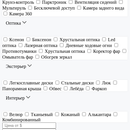
Круиз-контроль
Парктроник
Вентиляция сидений
Мультируль
Бесключевой доступ
Камера заднего вида
Камера 360
Оптика
Ксенон
Биксенон
Хрустальная оптика
Led
оптика
Лазерная оптика
Дневные ходовые огни
Противотуманки
Хрустальная оптика
Коректор фар
Омыватель фар
Обогрев зеркал
Экстерьер
Легкосплавные диски
Стальные диски
Люк
Панорамная крыша
Обвес
Лебёда
Фаркоп
Интерьер
Велюр
Тканьевый
Кожаный
Алькантара
Комбинированный