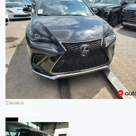
Тбилиси
Lexus
NX
2021
Цена договорная
Тбилиси