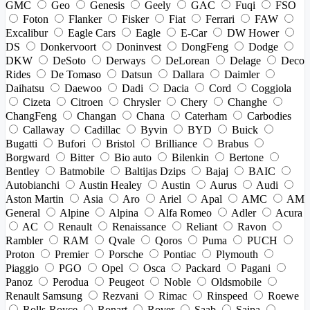
GMC
Geo
Genesis
Geely
GAC
Fuqi
FSO
Foton
Flanker
Fisker
Fiat
Ferrari
FAW
Excalibur
Eagle Cars
Eagle
E-Car
DW Hower
DS
Donkervoort
Doninvest
DongFeng
Dodge
DKW
DeSoto
Derways
DeLorean
Delage
Deco
Rides
De Tomaso
Datsun
Dallara
Daimler
Daihatsu
Daewoo
Dadi
Dacia
Cord
Coggiola
Cizeta
Citroen
Chrysler
Chery
Changhe
ChangFeng
Changan
Chana
Caterham
Carbodies
Callaway
Cadillac
Byvin
BYD
Buick
Bugatti
Bufori
Bristol
Brilliance
Brabus
Borgward
Bitter
Bio auto
Bilenkin
Bertone
Bentley
Batmobile
Baltijas Dzips
Bajaj
BAIC
Autobianchi
Austin Healey
Austin
Aurus
Audi
Aston Martin
Asia
Aro
Ariel
Apal
AMC
AM
General
Alpine
Alpina
Alfa Romeo
Adler
Acura
AC
Renault
Renaissance
Reliant
Ravon
Rambler
RAM
Qvale
Qoros
Puma
PUCH
Proton
Premier
Porsche
Pontiac
Plymouth
Piaggio
PGO
Opel
Osca
Packard
Pagani
Panoz
Perodua
Peugeot
Noble
Oldsmobile
Renault Samsung
Rezvani
Rimac
Rinspeed
Roewe
Rolls-Royce
Ronart
Rover
Saab
Saipa