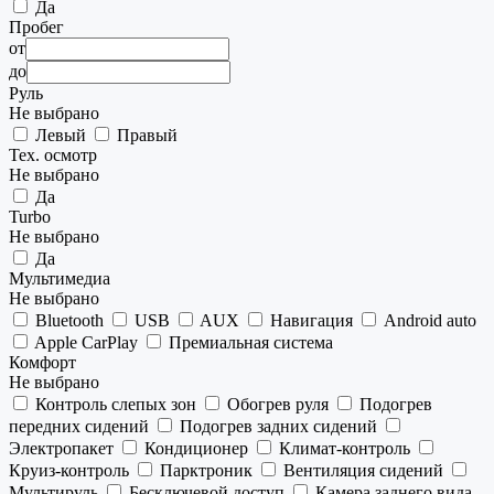
Да
Пробег
от
до
Руль
Не выбрано
Левый
Правый
Тех. осмотр
Не выбрано
Да
Turbo
Не выбрано
Да
Мультимедиа
Не выбрано
Bluetooth
USB
AUX
Навигация
Android auto
Apple CarPlay
Премиальная система
Комфорт
Не выбрано
Контроль слепых зон
Обогрев руля
Подогрев
передних сидений
Подогрев задних сидений
Электропакет
Кондиционер
Климат-контроль
Круиз-контроль
Парктроник
Вентиляция сидений
Мультируль
Бесключевой доступ
Камера заднего вида