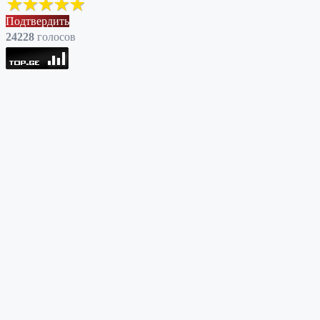
Подтвердить
24228
голоcов