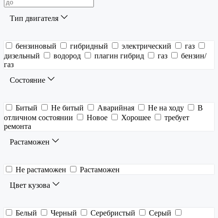
Тип двигателя
бензиновый
гибридный
электрический
газ
дизельный
водород
плагин гибрид
газ
бензин/
газ
Состояние
Битый
Не битый
Аварийная
Не на ходу
В
отличном состоянии
Новое
Хорошее
требует
ремонта
Растаможен
Не растаможен
Растаможен
Цвет кузова
Белый
Черный
Серебристый
Серый