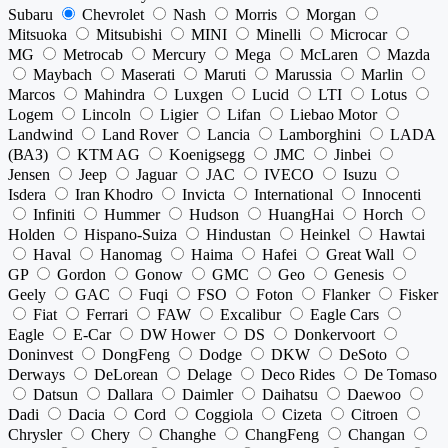
Subaru
Chevrolet
Nash
Morris
Morgan
Mitsuoka
Mitsubishi
MINI
Minelli
Microcar
MG
Metrocab
Mercury
Mega
McLaren
Mazda
Maybach
Maserati
Maruti
Marussia
Marlin
Marcos
Mahindra
Luxgen
Lucid
LTI
Lotus
Logem
Lincoln
Ligier
Lifan
Liebao Motor
Landwind
Land Rover
Lancia
Lamborghini
LADA
(ВАЗ)
KTM AG
Koenigsegg
JMC
Jinbei
Jensen
Jeep
Jaguar
JAC
IVECO
Isuzu
Isdera
Iran Khodro
Invicta
International
Innocenti
Infiniti
Hummer
Hudson
HuangHai
Horch
Holden
Hispano-Suiza
Hindustan
Heinkel
Hawtai
Haval
Hanomag
Haima
Hafei
Great Wall
GP
Gordon
Gonow
GMC
Geo
Genesis
Geely
GAC
Fuqi
FSO
Foton
Flanker
Fisker
Fiat
Ferrari
FAW
Excalibur
Eagle Cars
Eagle
E-Car
DW Hower
DS
Donkervoort
Doninvest
DongFeng
Dodge
DKW
DeSoto
Derways
DeLorean
Delage
Deco Rides
De Tomaso
Datsun
Dallara
Daimler
Daihatsu
Daewoo
Dadi
Dacia
Cord
Coggiola
Cizeta
Citroen
Chrysler
Chery
Changhe
ChangFeng
Changan