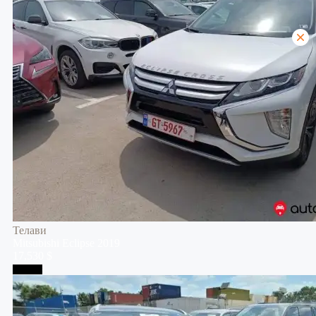
Телави
Mitsubishi
Eclipse
2019
17,530 $
Тбилиси