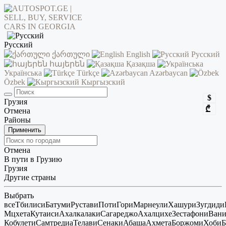
Русский
ქართული
English
Русский
հայերեն
Қазақша
Українська
Türkçe
Azərbaycan
Özbek
Кыргызский
$
Грузия
₾
Отмена
Районы
Применить
Отмена
В пути в Грузию
Грузия
Другие страны
Выбрать
все
Тбилиси
Батуми
Рустави
Поти
Гори
Марнеули
Хашури
Зугдиди
Мцхета
Кутаиси
Ахалкалаки
Сагареджо
Ахалцихе
Зестафони
Ван
Кобулети
Самтредиа
Телави
Сенаки
Абаша
Ахмета
Боржоми
Хоби
Б