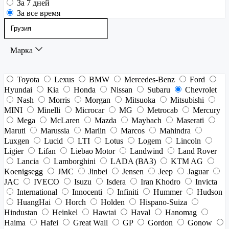
За 7 дней
За все время
Марка
Toyota
Lexus
BMW
Mercedes-Benz
Ford
Hyundai
Kia
Honda
Nissan
Subaru
Chevrolet
Nash
Morris
Morgan
Mitsuoka
Mitsubishi
MINI
Minelli
Microcar
MG
Metrocab
Mercury
Mega
McLaren
Mazda
Maybach
Maserati
Maruti
Marussia
Marlin
Marcos
Mahindra
Luxgen
Lucid
LTI
Lotus
Logem
Lincoln
Ligier
Lifan
Liebao Motor
Landwind
Land Rover
Lancia
Lamborghini
LADA (ВАЗ)
KTM AG
Koenigsegg
JMC
Jinbei
Jensen
Jeep
Jaguar
JAC
IVECO
Isuzu
Isdera
Iran Khodro
Invicta
International
Innocenti
Infiniti
Hummer
Hudson
HuangHai
Horch
Holden
Hispano-Suiza
Hindustan
Heinkel
Hawtai
Haval
Hanomag
Haima
Hafei
Great Wall
GP
Gordon
Gonow