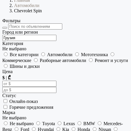
Главная
Автомобили
Chevrolet Spin
Фильтры
Город или регион
Категория
Не выбрано
Все категории
Автомобили
Мототехника
Коммерческие
Разборные автомобили
Ремонт и услуги
Шины и диски
Цена
$
|
₾
Статус
Онлайн-показ
Горячие предложения
Марка
Не выбрано
Не выбрано
Toyota
Lexus
BMW
Mercedes-
Benz
Ford
Hyundai
Kia
Honda
Nissan