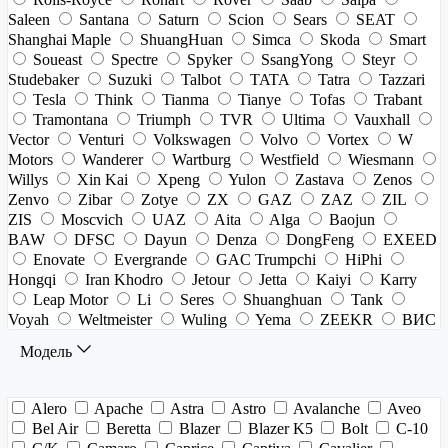
Saleen
Santana
Saturn
Scion
Sears
SEAT
Shanghai Maple
ShuangHuan
Simca
Skoda
Smart
Soueast
Spectre
Spyker
SsangYong
Steyr
Studebaker
Suzuki
Talbot
TATA
Tatra
Tazzari
Tesla
Think
Tianma
Tianye
Tofas
Trabant
Tramontana
Triumph
TVR
Ultima
Vauxhall
Vector
Venturi
Volkswagen
Volvo
Vortex
W
Motors
Wanderer
Wartburg
Westfield
Wiesmann
Willys
Xin Kai
Xpeng
Yulon
Zastava
Zenos
Zenvo
Zibar
Zotye
ZX
GAZ
ZAZ
ZIL
ZIS
Moscvich
UAZ
Aita
Alga
Baojun
BAW
DFSC
Dayun
Denza
DongFeng
EXEED
Enovate
Evergrande
GAC Trumpchi
HiPhi
Hongqi
Iran Khodro
Jetour
Jetta
Kaiyi
Karry
Leap Motor
Li
Seres
Shuanghuan
Tank
Voyah
Weltmeister
Wuling
Yema
ZEEKR
ВИС
Модель
Alero
Apache
Astra
Astro
Avalanche
Aveo
Bel Air
Beretta
Blazer
Blazer K5
Bolt
C-10