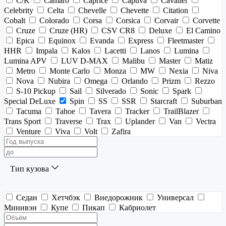
C/K
Camaro
Caprice
Captiva
Cavalier
Celebrity
Celta
Chevelle
Chevette
Citation
Cobalt
Colorado
Corsa
Corsica
Corvair
Corvette
Cruze
Cruze (HR)
CSV CR8
Deluxe
El Camino
Epica
Equinox
Evanda
Express
Fleetmaster
HHR
Impala
Kalos
Lacetti
Lanos
Lumina
Lumina APV
LUV D-MAX
Malibu
Master
Matiz
Metro
Monte Carlo
Monza
MW
Nexia
Niva
Nova
Nubira
Omega
Orlando
Prizm
Rezzo
S-10 Pickup
Sail
Silverado
Sonic
Spark
Special DeLuxe
Spin
SS
SSR
Starcraft
Suburban
Tacuma
Tahoe
Tavera
Tracker
TrailBlazer
Trans Sport
Traverse
Trax
Uplander
Van
Vectra
Venture
Viva
Volt
Zafira
Тип кузова
Седан
Хетчбэк
Внедорожник
Универсал
Минивэн
Купе
Пикап
Кабриолет