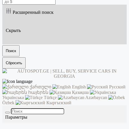
Расширенный поиск
Скрыть
Поиск
Сбросить
ქართული
English
Русский
հայերեն
Қазақша
Українська
Türkçe
Azərbaycan
Özbek
Кыргызский
Параметры