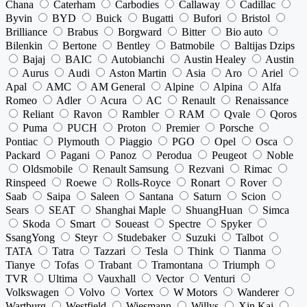
Chana
Caterham
Carbodies
Callaway
Cadillac
Byvin
BYD
Buick
Bugatti
Bufori
Bristol
Brilliance
Brabus
Borgward
Bitter
Bio auto
Bilenkin
Bertone
Bentley
Batmobile
Baltijas Dzips
Bajaj
BAIC
Autobianchi
Austin Healey
Austin
Aurus
Audi
Aston Martin
Asia
Aro
Ariel
Apal
AMC
AM General
Alpine
Alpina
Alfa
Romeo
Adler
Acura
AC
Renault
Renaissance
Reliant
Ravon
Rambler
RAM
Qvale
Qoros
Puma
PUCH
Proton
Premier
Porsche
Pontiac
Plymouth
Piaggio
PGO
Opel
Osca
Packard
Pagani
Panoz
Perodua
Peugeot
Noble
Oldsmobile
Renault Samsung
Rezvani
Rimac
Rinspeed
Roewe
Rolls-Royce
Ronart
Rover
Saab
Saipa
Saleen
Santana
Saturn
Scion
Sears
SEAT
Shanghai Maple
ShuangHuan
Simca
Skoda
Smart
Soueast
Spectre
Spyker
SsangYong
Steyr
Studebaker
Suzuki
Talbot
TATA
Tatra
Tazzari
Tesla
Think
Tianma
Tianye
Tofas
Trabant
Tramontana
Triumph
TVR
Ultima
Vauxhall
Vector
Venturi
Volkswagen
Volvo
Vortex
W Motors
Wanderer
Wartburg
Westfield
Wiesmann
Willys
Xin Kai