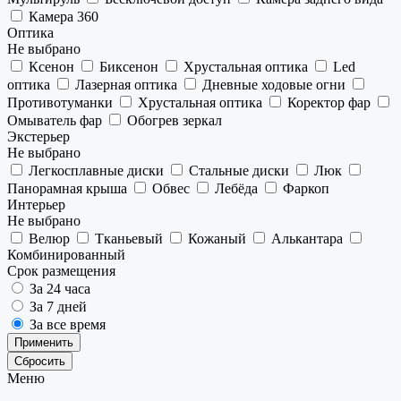
Камера 360
Оптика
Не выбрано
Ксенон
Биксенон
Хрустальная оптика
Led
оптика
Лазерная оптика
Дневные ходовые огни
Противотуманки
Хрустальная оптика
Коректор фар
Омыватель фар
Обогрев зеркал
Экстерьер
Не выбрано
Легкосплавные диски
Стальные диски
Люк
Панорамная крыша
Обвес
Лебёда
Фаркоп
Интерьер
Не выбрано
Велюр
Тканьевый
Кожаный
Алькантара
Комбинированный
Срок размещения
За 24 часа
За 7 дней
За все время
Применить
Сбросить
Меню