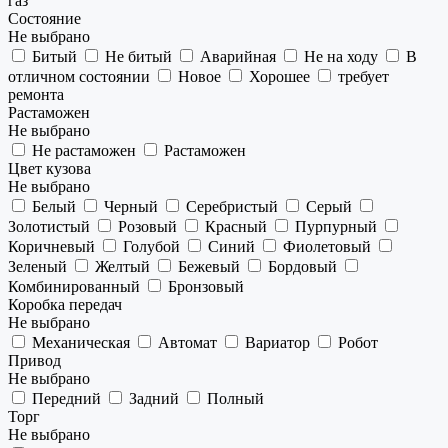
газ
Состояние
Не выбрано
Битый
Не битый
Аварийная
Не на ходу
В
отличном состоянии
Новое
Хорошее
требует
ремонта
Растаможен
Не выбрано
Не растаможен
Растаможен
Цвет кузова
Не выбрано
Белый
Черный
Серебристый
Серый
Золотистый
Розовый
Красный
Пурпурный
Коричневый
Голубой
Синий
Фиолетовый
Зеленый
Желтый
Бежевый
Бордовый
Комбинированный
Бронзовый
Коробка передач
Не выбрано
Механическая
Автомат
Вариатор
Робот
Привод
Не выбрано
Передний
Задний
Полный
Торг
Не выбрано