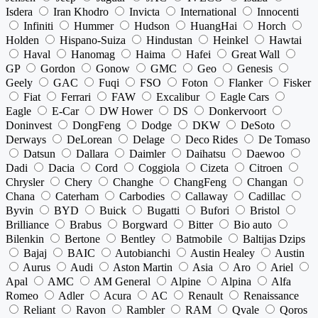
Isdera
Iran Khodro
Invicta
International
Innocenti
Infiniti
Hummer
Hudson
HuangHai
Horch
Holden
Hispano-Suiza
Hindustan
Heinkel
Hawtai
Haval
Hanomag
Haima
Hafei
Great Wall
GP
Gordon
Gonow
GMC
Geo
Genesis
Geely
GAC
Fuqi
FSO
Foton
Flanker
Fisker
Fiat
Ferrari
FAW
Excalibur
Eagle Cars
Eagle
E-Car
DW Hower
DS
Donkervoort
Doninvest
DongFeng
Dodge
DKW
DeSoto
Derways
DeLorean
Delage
Deco Rides
De Tomaso
Datsun
Dallara
Daimler
Daihatsu
Daewoo
Dadi
Dacia
Cord
Coggiola
Cizeta
Citroen
Chrysler
Chery
Changhe
ChangFeng
Changan
Chana
Caterham
Carbodies
Callaway
Cadillac
Byvin
BYD
Buick
Bugatti
Bufori
Bristol
Brilliance
Brabus
Borgward
Bitter
Bio auto
Bilenkin
Bertone
Bentley
Batmobile
Baltijas Dzips
Bajaj
BAIC
Autobianchi
Austin Healey
Austin
Aurus
Audi
Aston Martin
Asia
Aro
Ariel
Apal
AMC
AM General
Alpine
Alpina
Alfa
Romeo
Adler
Acura
AC
Renault
Renaissance
Reliant
Ravon
Rambler
RAM
Qvale
Qoros