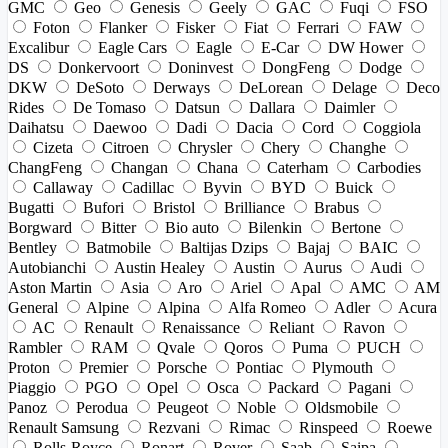
GMC
Geo
Genesis
Geely
GAC
Fuqi
FSO
Foton
Flanker
Fisker
Fiat
Ferrari
FAW
Excalibur
Eagle Cars
Eagle
E-Car
DW Hower
DS
Donkervoort
Doninvest
DongFeng
Dodge
DKW
DeSoto
Derways
DeLorean
Delage
Deco
Rides
De Tomaso
Datsun
Dallara
Daimler
Daihatsu
Daewoo
Dadi
Dacia
Cord
Coggiola
Cizeta
Citroen
Chrysler
Chery
Changhe
ChangFeng
Changan
Chana
Caterham
Carbodies
Callaway
Cadillac
Byvin
BYD
Buick
Bugatti
Bufori
Bristol
Brilliance
Brabus
Borgward
Bitter
Bio auto
Bilenkin
Bertone
Bentley
Batmobile
Baltijas Dzips
Bajaj
BAIC
Autobianchi
Austin Healey
Austin
Aurus
Audi
Aston Martin
Asia
Aro
Ariel
Apal
AMC
AM
General
Alpine
Alpina
Alfa Romeo
Adler
Acura
AC
Renault
Renaissance
Reliant
Ravon
Rambler
RAM
Qvale
Qoros
Puma
PUCH
Proton
Premier
Porsche
Pontiac
Plymouth
Piaggio
PGO
Opel
Osca
Packard
Pagani
Panoz
Perodua
Peugeot
Noble
Oldsmobile
Renault Samsung
Rezvani
Rimac
Rinspeed
Roewe
Rolls-Royce
Ronart
Rover
Saab
Saipa