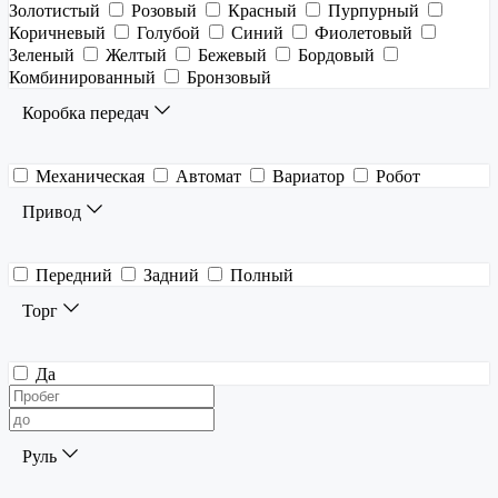
Золотистый
Розовый
Красный
Пурпурный
Коричневый
Голубой
Синий
Фиолетовый
Зеленый
Желтый
Бежевый
Бордовый
Комбинированный
Бронзовый
Коробка передач
Механическая
Автомат
Вариатор
Робот
Привод
Передний
Задний
Полный
Торг
Да
Руль