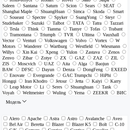
Saleen
Santana
Saturn
Scion
Sears
SEAT
Shanghai Maple
ShuangHuan
Simca
Skoda
Smart
Soueast
Spectre
Spyker
SsangYong
Steyr
Studebaker
Suzuki
Talbot
TATA
Tatra
Tazzari
Tesla
Think
Tianma
Tianye
Tofas
Trabant
Tramontana
Triumph
TVR
Ultima
Vauxhall
Vector
Venturi
Volkswagen
Volvo
Vortex
W
Motors
Wanderer
Wartburg
Westfield
Wiesmann
Willys
Xin Kai
Xpeng
Yulon
Zastava
Zenos
Zenvo
Zibar
Zotye
ZX
GAZ
ZAZ
ZIL
ZIS
Moscvich
UAZ
Aita
Alga
Baojun
BAW
DFSC
Dayun
Denza
DongFeng
EXEED
Enovate
Evergrande
GAC Trumpchi
HiPhi
Hongqi
Iran Khodro
Jetour
Jetta
Kaiyi
Karry
Leap Motor
Li
Seres
Shuanghuan
Tank
Voyah
Weltmeister
Wuling
Yema
ZEEKR
ВИС
Модель
Alero
Apache
Astra
Astro
Avalanche
Aveo
Bel Air
Beretta
Blazer
Blazer K5
Bolt
C-10