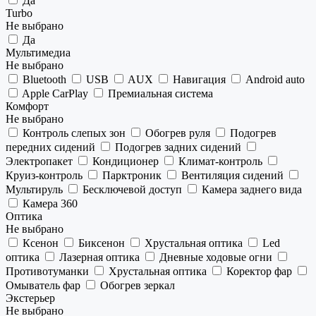
Да
Turbo
Не выбрано
Да
Мультимедиа
Не выбрано
Bluetooth
USB
AUX
Навигация
Android auto
Apple CarPlay
Премиальная система
Комфорт
Не выбрано
Контроль слепых зон
Обогрев руля
Подогрев
передних сидений
Подогрев задних сидений
Электропакет
Кондиционер
Климат-контроль
Круиз-контроль
Парктроник
Вентиляция сидений
Мультируль
Бесключевой доступ
Камера заднего вида
Камера 360
Оптика
Не выбрано
Ксенон
Биксенон
Хрустальная оптика
Led
оптика
Лазерная оптика
Дневные ходовые огни
Противотуманки
Хрустальная оптика
Коректор фар
Омыватель фар
Обогрев зеркал
Экстерьер
Не выбрано