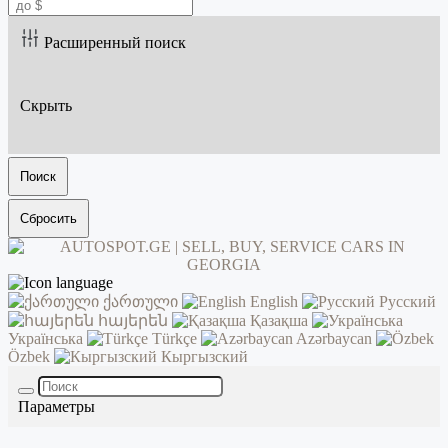
Расширенный поиск
Скрыть
Поиск
Сбросить
ქართული
English
Русский
հայերեն
Қазақша
Українська
Türkçe
Azərbaycan
Özbek
Кыргызский
Параметры