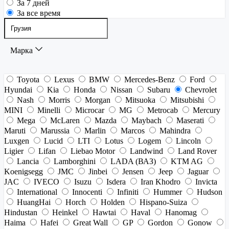
За 7 дней
За все время
Марка
Toyota
Lexus
BMW
Mercedes-Benz
Ford
Hyundai
Kia
Honda
Nissan
Subaru
Chevrolet
Nash
Morris
Morgan
Mitsuoka
Mitsubishi
MINI
Minelli
Microcar
MG
Metrocab
Mercury
Mega
McLaren
Mazda
Maybach
Maserati
Maruti
Marussia
Marlin
Marcos
Mahindra
Luxgen
Lucid
LTI
Lotus
Logem
Lincoln
Ligier
Lifan
Liebao Motor
Landwind
Land Rover
Lancia
Lamborghini
LADA (ВАЗ)
KTM AG
Koenigsegg
JMC
Jinbei
Jensen
Jeep
Jaguar
JAC
IVECO
Isuzu
Isdera
Iran Khodro
Invicta
International
Innocenti
Infiniti
Hummer
Hudson
HuangHai
Horch
Holden
Hispano-Suiza
Hindustan
Heinkel
Hawtai
Haval
Hanomag
Haima
Hafei
Great Wall
GP
Gordon
Gonow