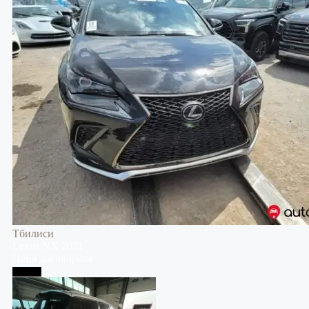
Тбилиси
Lexus
NX
2021
Цена договорная
Тбилиси