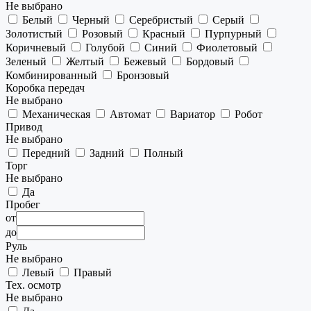
Не выбрано
Белый
Черный
Серебристый
Серый
Золотистый
Розовый
Красный
Пурпурный
Коричневый
Голубой
Синий
Фиолетовый
Зеленый
Желтый
Бежевый
Бордовый
Комбинированный
Бронзовый
Коробка передач
Не выбрано
Механическая
Автомат
Вариатор
Робот
Привод
Не выбрано
Передний
Задний
Полный
Торг
Не выбрано
Да
Пробег
от
до
Руль
Не выбрано
Левый
Правый
Тех. осмотр
Не выбрано