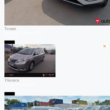
Телави
Mitsubishi
Eclipse
2019
17,530 $
Тбилиси
Тбилиси
Toyota
Sienna
2015
15,500 $
Тбилиси