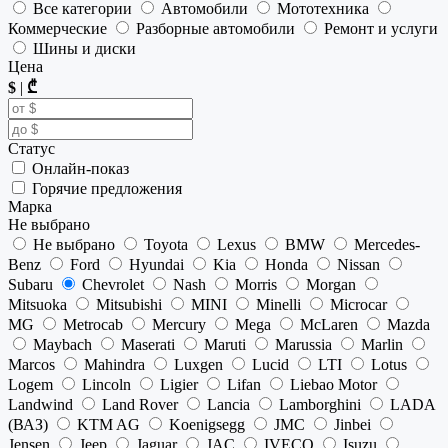
Все категории
Автомобили
Мототехника
Коммерческие
Разборные автомобили
Ремонт и услуги
Шины и диски
Цена
$
|
₾
Статус
Онлайн-показ
Горячие предложения
Марка
Не выбрано
Не выбрано
Toyota
Lexus
BMW
Mercedes-
Benz
Ford
Hyundai
Kia
Honda
Nissan
Subaru
Chevrolet
Nash
Morris
Morgan
Mitsuoka
Mitsubishi
MINI
Minelli
Microcar
MG
Metrocab
Mercury
Mega
McLaren
Mazda
Maybach
Maserati
Maruti
Marussia
Marlin
Marcos
Mahindra
Luxgen
Lucid
LTI
Lotus
Logem
Lincoln
Ligier
Lifan
Liebao Motor
Landwind
Land Rover
Lancia
Lamborghini
LADA
(ВАЗ)
KTM AG
Koenigsegg
JMC
Jinbei
Jensen
Jeep
Jaguar
JAC
IVECO
Isuzu