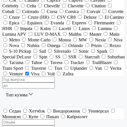
C/K
Camaro
Caprice
Captiva
Cavalier
Celebrity
Celta
Chevelle
Chevette
Citation
Cobalt
Colorado
Corsa
Corsica
Corvair
Corvette
Cruze
Cruze (HR)
CSV CR8
Deluxe
El Camino
Epica
Equinox
Evanda
Express
Fleetmaster
HHR
Impala
Kalos
Lacetti
Lanos
Lumina
Lumina APV
LUV D-MAX
Malibu
Master
Matiz
Metro
Monte Carlo
Monza
MW
Nexia
Niva
Nova
Nubira
Omega
Orlando
Prizm
Rezzo
S-10 Pickup
Sail
Silverado
Sonic
Spark
Special DeLuxe
Spin
SS
SSR
Starcraft
Suburban
Tacuma
Tahoe
Tavera
Tracker
TrailBlazer
Trans Sport
Traverse
Trax
Uplander
Van
Vectra
Venture
Viva
Volt
Zafira
Тип кузова
Седан
Хетчбэк
Внедорожник
Универсал
Минивэн
Купе
Пикап
Кабриолет