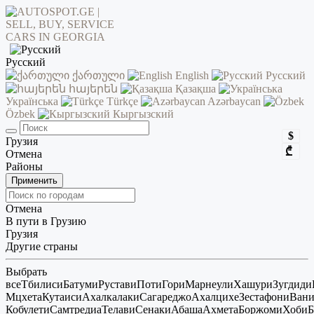
Русский
ქართული
English
Русский
հայերեն
Қазақша
Українська
Türkçe
Azərbaycan
Özbek
Кыргызский
$
Грузия
₾
Отмена
Районы
Применить
Отмена
В пути в Грузию
Грузия
Другие страны
Выбрать
все
Тбилиси
Батуми
Рустави
Поти
Гори
Марнеули
Хашури
Зугдиди
Мцхета
Кутаиси
Ахалкалаки
Сагареджо
Ахалцихе
Зестафони
Ван
Кобулети
Самтредиа
Телави
Сенаки
Абаша
Ахмета
Боржоми
Хоби
Б