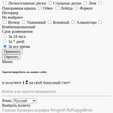
Легкосплавные диски
Стальные диски
Люк
Панорамная крыша
Обвес
Лебёда
Фаркоп
Интерьер
Не выбрано
Велюр
Тканьевый
Кожаный
Алькантара
Комбинированный
Срок размещения
За 24 часа
За 7 дней
За все время
Применить
Сбросить
Меню
Зарегистрируйтесь на нашем сайте
и получите
1 ₾
на свой бонусный счет!
Войти или зарегистрироваться
Язык:
Выбрать валюту
Главная
Проверка штрафов
როგორ წარადგინოთ