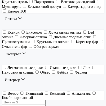
Круиз-контроль
Парктроник
Вентиляция сидений
Мультируль
Бесключевой доступ
Камера заднего вида
Камера 360
Оптика
Ксенон
Биксенон
Хрустальная оптика
Led
оптика
Лазерная оптика
Дневные ходовые огни
Противотуманки
Хрустальная оптика
Коректор фар
Омыватель фар
Обогрев зеркал
Экстерьер
Легкосплавные диски
Стальные диски
Люк
Панорамная крыша
Обвес
Лебёда
Фаркоп
Интерьер
Велюр
Тканьевый
Кожаный
Алькантара
Комбинированный