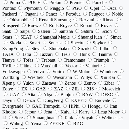
Puma
PUCH
Proton
Premier
Porsche
Pontiac
Plymouth
Piaggio
PGO
Opel
Osca
Packard
Pagani
Panoz
Perodua
Peugeot
Noble
Oldsmobile
Renault Samsung
Rezvani
Rimac
Rinspeed
Roewe
Rolls-Royce
Ronart
Rover
Saab
Saipa
Saleen
Santana
Saturn
Scion
Sears
SEAT
Shanghai Maple
ShuangHuan
Simca
Skoda
Smart
Soueast
Spectre
Spyker
SsangYong
Steyr
Studebaker
Suzuki
Talbot
TATA
Tatra
Tazzari
Tesla
Think
Tianma
Tianye
Tofas
Trabant
Tramontana
Triumph
TVR
Ultima
Vauxhall
Vector
Venturi
Volkswagen
Volvo
Vortex
W Motors
Wanderer
Wartburg
Westfield
Wiesmann
Willys
Xin Kai
Xpeng
Yulon
Zastava
Zenos
Zenvo
Zibar
Zotye
ZX
GAZ
ZAZ
ZIL
ZIS
Moscvich
UAZ
Aita
Alga
Baojun
BAW
DFSC
Dayun
Denza
DongFeng
EXEED
Enovate
Evergrande
GAC Trumpchi
HiPhi
Hongqi
Iran
Khodro
Jetour
Jetta
Kaiyi
Karry
Leap Motor
Li
Seres
Shuanghuan
Tank
Voyah
Weltmeister
Wuling
Yema
ZEEKR
ВИС
Год выпуска