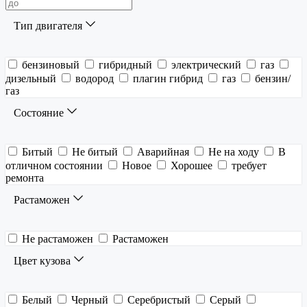
Тип двигателя
бензиновый
гибридный
электрический
газ
дизельный
водород
плагин гибрид
газ
бензин/
газ
Состояние
Битый
Не битый
Аварийная
Не на ходу
В
отличном состоянии
Новое
Хорошее
требует
ремонта
Растаможен
Не растаможен
Растаможен
Цвет кузова
Белый
Черный
Серебристый
Серый