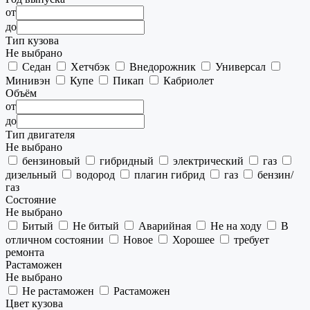
от
до
Тип кузова
Не выбрано
Седан
Хетчбэк
Внедорожник
Универсал
Минивэн
Купе
Пикап
Кабриолет
Объём
от
до
Тип двигателя
Не выбрано
бензиновый
гибридный
электрический
газ
дизельный
водород
плагин гибрид
газ
бензин/
газ
Состояние
Не выбрано
Битый
Не битый
Аварийная
Не на ходу
В
отличном состоянии
Новое
Хорошее
требует
ремонта
Растаможен
Не выбрано
Не растаможен
Растаможен
Цвет кузова