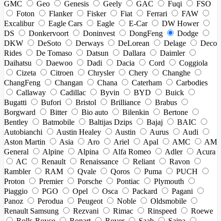
GMC
Geo
Genesis
Geely
GAC
Fuqi
FSO
Foton
Flanker
Fisker
Fiat
Ferrari
FAW
Excalibur
Eagle Cars
Eagle
E-Car
DW Hower
DS
Donkervoort
Doninvest
DongFeng
Dodge
DKW
DeSoto
Derways
DeLorean
Delage
Deco
Rides
De Tomaso
Datsun
Dallara
Daimler
Daihatsu
Daewoo
Dadi
Dacia
Cord
Coggiola
Cizeta
Citroen
Chrysler
Chery
Changhe
ChangFeng
Changan
Chana
Caterham
Carbodies
Callaway
Cadillac
Byvin
BYD
Buick
Bugatti
Bufori
Bristol
Brilliance
Brabus
Borgward
Bitter
Bio auto
Bilenkin
Bertone
Bentley
Batmobile
Baltijas Dzips
Bajaj
BAIC
Autobianchi
Austin Healey
Austin
Aurus
Audi
Aston Martin
Asia
Aro
Ariel
Apal
AMC
AM
General
Alpine
Alpina
Alfa Romeo
Adler
Acura
AC
Renault
Renaissance
Reliant
Ravon
Rambler
RAM
Qvale
Qoros
Puma
PUCH
Proton
Premier
Porsche
Pontiac
Plymouth
Piaggio
PGO
Opel
Osca
Packard
Pagani
Panoz
Perodua
Peugeot
Noble
Oldsmobile
Renault Samsung
Rezvani
Rimac
Rinspeed
Roewe
Rolls-Royce
Ronart
Rover
Saab
Saipa