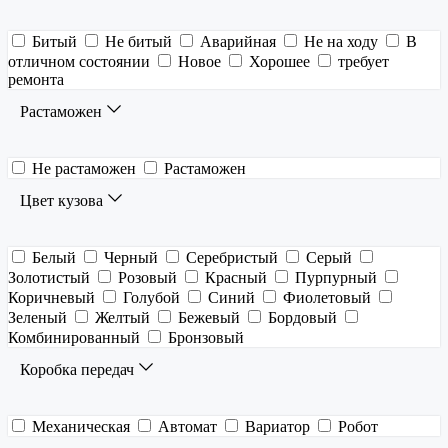
Битый
Не битый
Аварийная
Не на ходу
В
отличном состоянии
Новое
Хорошее
требует
ремонта
Растаможен
Не растаможен
Растаможен
Цвет кузова
Белый
Черный
Серебристый
Серый
Золотистый
Розовый
Красный
Пурпурный
Коричневый
Голубой
Синий
Фиолетовый
Зеленый
Желтый
Бежевый
Бордовый
Комбинированный
Бронзовый
Коробка передач
Механическая
Автомат
Вариатор
Робот