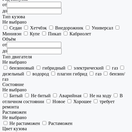
от
до
Тип кузова
Не выбрано
Седан
Хетчбэк
Внедорожник
Универсал
Минивэн
Купе
Пикап
Кабриолет
Объём
от
до
Тип двигателя
Не выбрано
бензиновый
гибридный
электрический
газ
дизельный
водород
плагин гибрид
газ
бензин/
газ
Состояние
Не выбрано
Битый
Не битый
Аварийная
Не на ходу
В
отличном состоянии
Новое
Хорошее
требует
ремонта
Растаможен
Не выбрано
Не растаможен
Растаможен
Цвет кузова