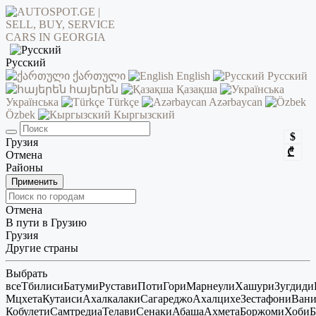
Русский
ქართული
English
Русский
հայերեն
Қазақша
Українська
Türkçe
Azərbaycan
Özbek
Кыргызский
$
Грузия
₾
Отмена
Районы
Применить
Отмена
В пути в Грузию
Грузия
Другие страны
Выбрать
все
Тбилиси
Батуми
Рустави
Поти
Гори
Марнеули
Хашури
Зугдиди
Мцхета
Кутаиси
Ахалкалаки
Сагареджо
Ахалцихе
Зестафони
Ван
Кобулети
Самтредиа
Телави
Сенаки
Абаша
Ахмета
Боржоми
Хоби
Б