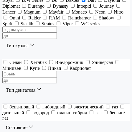
Royal
D/W Series
D8
Dakota
Dart
Daytona
Diplomat
Durango
Dynasty
Intrepid
Journey
Lancer
Magnum
Mayfair
Monaco
Neon
Nitro
Omni
Raider
RAM
Ramcharger
Shadow
Spirit
Stealth
Stratus
Viper
WC series
Тип кузова
Седан
Хетчбэк
Внедорожник
Универсал
Минивэн
Купе
Пикап
Кабриолет
Тип двигателя
бензиновый
гибридный
электрический
газ
дизельный
водород
плагин гибрид
газ
бензин/
газ
Состояние