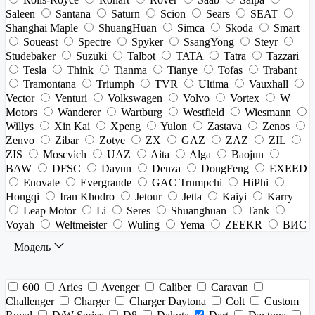
Saleen
Santana
Saturn
Scion
Sears
SEAT
Shanghai Maple
ShuangHuan
Simca
Skoda
Smart
Soueast
Spectre
Spyker
SsangYong
Steyr
Studebaker
Suzuki
Talbot
TATA
Tatra
Tazzari
Tesla
Think
Tianma
Tianye
Tofas
Trabant
Tramontana
Triumph
TVR
Ultima
Vauxhall
Vector
Venturi
Volkswagen
Volvo
Vortex
W
Motors
Wanderer
Wartburg
Westfield
Wiesmann
Willys
Xin Kai
Xpeng
Yulon
Zastava
Zenos
Zenvo
Zibar
Zotye
ZX
GAZ
ZAZ
ZIL
ZIS
Moscvich
UAZ
Aita
Alga
Baojun
BAW
DFSC
Dayun
Denza
DongFeng
EXEED
Enovate
Evergrande
GAC Trumpchi
HiPhi
Hongqi
Iran Khodro
Jetour
Jetta
Kaiyi
Karry
Leap Motor
Li
Seres
Shuanghuan
Tank
Voyah
Weltmeister
Wuling
Yema
ZEEKR
ВИС
Модель
600
Aries
Avenger
Caliber
Caravan
Challenger
Charger
Charger Daytona
Colt
Custom