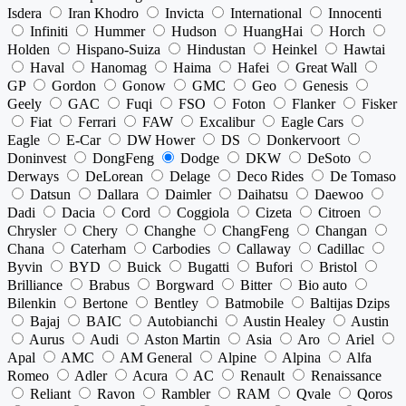
Isdera
Iran Khodro
Invicta
International
Innocenti
Infiniti
Hummer
Hudson
HuangHai
Horch
Holden
Hispano-Suiza
Hindustan
Heinkel
Hawtai
Haval
Hanomag
Haima
Hafei
Great Wall
GP
Gordon
Gonow
GMC
Geo
Genesis
Geely
GAC
Fuqi
FSO
Foton
Flanker
Fisker
Fiat
Ferrari
FAW
Excalibur
Eagle Cars
Eagle
E-Car
DW Hower
DS
Donkervoort
Doninvest
DongFeng
Dodge
DKW
DeSoto
Derways
DeLorean
Delage
Deco Rides
De Tomaso
Datsun
Dallara
Daimler
Daihatsu
Daewoo
Dadi
Dacia
Cord
Coggiola
Cizeta
Citroen
Chrysler
Chery
Changhe
ChangFeng
Changan
Chana
Caterham
Carbodies
Callaway
Cadillac
Byvin
BYD
Buick
Bugatti
Bufori
Bristol
Brilliance
Brabus
Borgward
Bitter
Bio auto
Bilenkin
Bertone
Bentley
Batmobile
Baltijas Dzips
Bajaj
BAIC
Autobianchi
Austin Healey
Austin
Aurus
Audi
Aston Martin
Asia
Aro
Ariel
Apal
AMC
AM General
Alpine
Alpina
Alfa
Romeo
Adler
Acura
AC
Renault
Renaissance
Reliant
Ravon
Rambler
RAM
Qvale
Qoros