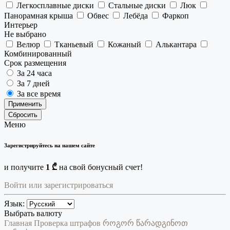
Легкосплавные диски
Стальные диски
Люк
Панорамная крыша
Обвес
Лебёда
Фаркоп
Интерьер
Не выбрано
Велюр
Тканьевый
Кожаный
Алькантара
Комбинированный
Срок размещения
За 24 часа
За 7 дней
За все время
Применить
Сбросить
Меню
Зарегистрируйтесь на нашем сайте
и получите
1 ₾
на свой бонусный счет!
Войти или зарегистрироваться
Язык:
Выбрать валюту
Главная
Проверка штрафов
როგორ წარადგინოთ