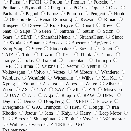
Puma
PUCH
Proton
Premier
Porsche
Pontiac
Plymouth
Piaggio
PGO
Opel
Osca
Packard
Pagani
Panoz
Perodua
Peugeot
Noble
Oldsmobile
Renault Samsung
Rezvani
Rimac
Rinspeed
Roewe
Rolls-Royce
Ronart
Rover
Saab
Saipa
Saleen
Santana
Saturn
Scion
Sears
SEAT
Shanghai Maple
ShuangHuan
Simca
Skoda
Smart
Soueast
Spectre
Spyker
SsangYong
Steyr
Studebaker
Suzuki
Talbot
TATA
Tatra
Tazzari
Tesla
Think
Tianma
Tianye
Tofas
Trabant
Tramontana
Triumph
TVR
Ultima
Vauxhall
Vector
Venturi
Volkswagen
Volvo
Vortex
W Motors
Wanderer
Wartburg
Westfield
Wiesmann
Willys
Xin Kai
Xpeng
Yulon
Zastava
Zenos
Zenvo
Zibar
Zotye
ZX
GAZ
ZAZ
ZIL
ZIS
Moscvich
UAZ
Aita
Alga
Baojun
BAW
DFSC
Dayun
Denza
DongFeng
EXEED
Enovate
Evergrande
GAC Trumpchi
HiPhi
Hongqi
Iran
Khodro
Jetour
Jetta
Kaiyi
Karry
Leap Motor
Li
Seres
Shuanghuan
Tank
Voyah
Weltmeister
Wuling
Yema
ZEEKR
ВИС
Год выпуска