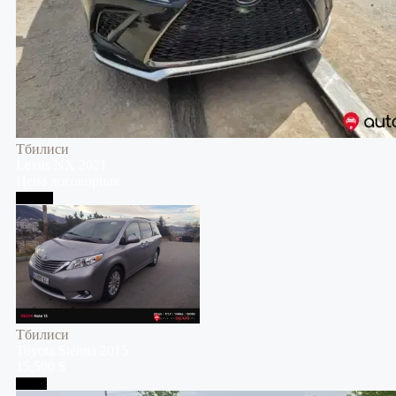
Тбилиси
Lexus
NX
2021
Цена договорная
Тбилиси
Тбилиси
Toyota
Sienna
2015
15,500 $
Телави