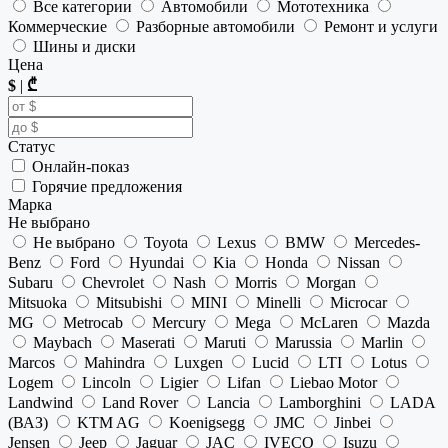
Все категории
Автомобили
Мототехника
Коммерческие
Разборные автомобили
Ремонт и услуги
Шины и диски
Цена
$
|
₾
Статус
Онлайн-показ
Горячие предложения
Марка
Не выбрано
Не выбрано
Toyota
Lexus
BMW
Mercedes-
Benz
Ford
Hyundai
Kia
Honda
Nissan
Subaru
Chevrolet
Nash
Morris
Morgan
Mitsuoka
Mitsubishi
MINI
Minelli
Microcar
MG
Metrocab
Mercury
Mega
McLaren
Mazda
Maybach
Maserati
Maruti
Marussia
Marlin
Marcos
Mahindra
Luxgen
Lucid
LTI
Lotus
Logem
Lincoln
Ligier
Lifan
Liebao Motor
Landwind
Land Rover
Lancia
Lamborghini
LADA
(ВАЗ)
KTM AG
Koenigsegg
JMC
Jinbei
Jensen
Jeep
Jaguar
JAC
IVECO
Isuzu