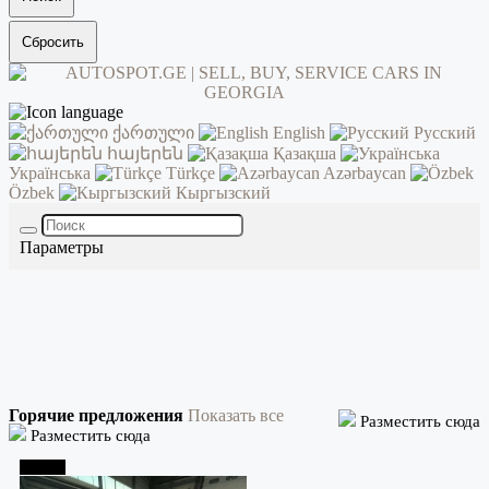
Сбросить
ქართული
English
Русский
հայերեն
Қазақша
Українська
Türkçe
Azərbaycan
Özbek
Кыргызский
Параметры
Горячие предложения
Показать все
Разместить сюда
Разместить сюда
Тбилиси