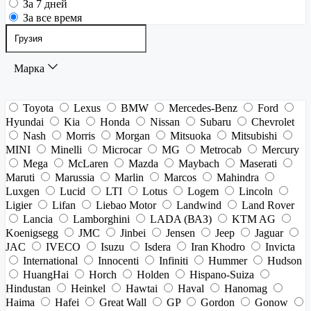
За 7 дней
За все время
Марка
Toyota
Lexus
BMW
Mercedes-Benz
Ford
Hyundai
Kia
Honda
Nissan
Subaru
Chevrolet
Nash
Morris
Morgan
Mitsuoka
Mitsubishi
MINI
Minelli
Microcar
MG
Metrocab
Mercury
Mega
McLaren
Mazda
Maybach
Maserati
Maruti
Marussia
Marlin
Marcos
Mahindra
Luxgen
Lucid
LTI
Lotus
Logem
Lincoln
Ligier
Lifan
Liebao Motor
Landwind
Land Rover
Lancia
Lamborghini
LADA (ВАЗ)
KTM AG
Koenigsegg
JMC
Jinbei
Jensen
Jeep
Jaguar
JAC
IVECO
Isuzu
Isdera
Iran Khodro
Invicta
International
Innocenti
Infiniti
Hummer
Hudson
HuangHai
Horch
Holden
Hispano-Suiza
Hindustan
Heinkel
Hawtai
Haval
Hanomag
Haima
Hafei
Great Wall
GP
Gordon
Gonow