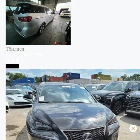
Тбилиси
Kia
Carnival
2018
10,000 $
Тбилиси