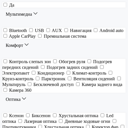
Да
Мультимедиа
Bluetooth
USB
AUX
Навигация
Android auto
Apple CarPlay
Премиальная система
Комфорт
Контроль слепых зон
Обогрев руля
Подогрев
передних сидений
Подогрев задних сидений
Электропакет
Кондиционер
Климат-контроль
Круиз-контроль
Парктроник
Вентиляция сидений
Мультируль
Бесключевой доступ
Камера заднего вида
Камера 360
Оптика
Ксенон
Биксенон
Хрустальная оптика
Led
оптика
Лазерная оптика
Дневные ходовые огни
Противотуманки
Хрустальная оптика
Коректор фар