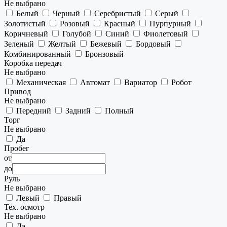
Не выбрано
Белый
Черный
Серебристый
Серый
Золотистый
Розовый
Красный
Пурпурный
Коричневый
Голубой
Синий
Фиолетовый
Зеленый
Желтый
Бежевый
Бордовый
Комбинированный
Бронзовый
Коробка передач
Не выбрано
Механическая
Автомат
Вариатор
Робот
Привод
Не выбрано
Передний
Задний
Полный
Торг
Не выбрано
Да
Пробег
от
до
Руль
Не выбрано
Левый
Правый
Тех. осмотр
Не выбрано
Да