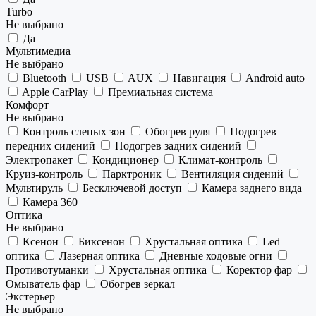
Turbo
Не выбрано
Да
Мультимедиа
Не выбрано
Bluetooth
USB
AUX
Навигация
Android auto
Apple CarPlay
Премиальная система
Комфорт
Не выбрано
Контроль слепых зон
Обогрев руля
Подогрев
передних сидений
Подогрев задних сидений
Электропакет
Кондиционер
Климат-контроль
Круиз-контроль
Парктроник
Вентиляция сидений
Мультируль
Бесключевой доступ
Камера заднего вида
Камера 360
Оптика
Не выбрано
Ксенон
Биксенон
Хрустальная оптика
Led
оптика
Лазерная оптика
Дневные ходовые огни
Противотуманки
Хрустальная оптика
Коректор фар
Омыватель фар
Обогрев зеркал
Экстерьер
Не выбрано