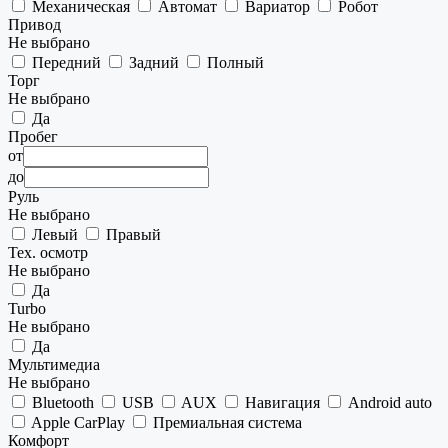
Механическая
Автомат
Вариатор
Робот
Привод
Не выбрано
Передний
Задний
Полный
Торг
Не выбрано
Да
Пробег
от
до
Руль
Не выбрано
Левый
Правый
Тех. осмотр
Не выбрано
Да
Turbo
Не выбрано
Да
Мультимедиа
Не выбрано
Bluetooth
USB
AUX
Навигация
Android auto
Apple CarPlay
Премиальная система
Комфорт