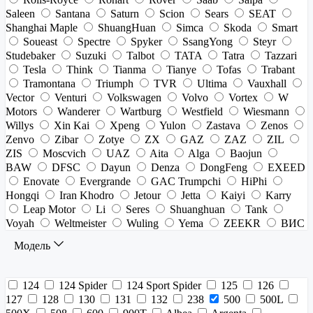
Saleen
Santana
Saturn
Scion
Sears
SEAT
Shanghai Maple
ShuangHuan
Simca
Skoda
Smart
Soueast
Spectre
Spyker
SsangYong
Steyr
Studebaker
Suzuki
Talbot
TATA
Tatra
Tazzari
Tesla
Think
Tianma
Tianye
Tofas
Trabant
Tramontana
Triumph
TVR
Ultima
Vauxhall
Vector
Venturi
Volkswagen
Volvo
Vortex
W
Motors
Wanderer
Wartburg
Westfield
Wiesmann
Willys
Xin Kai
Xpeng
Yulon
Zastava
Zenos
Zenvo
Zibar
Zotye
ZX
GAZ
ZAZ
ZIL
ZIS
Moscvich
UAZ
Aita
Alga
Baojun
BAW
DFSC
Dayun
Denza
DongFeng
EXEED
Enovate
Evergrande
GAC Trumpchi
HiPhi
Hongqi
Iran Khodro
Jetour
Jetta
Kaiyi
Karry
Leap Motor
Li
Seres
Shuanghuan
Tank
Voyah
Weltmeister
Wuling
Yema
ZEEKR
ВИС
Модель
124
124 Spider
124 Sport Spider
125
126
127
128
130
131
132
238
500
500L