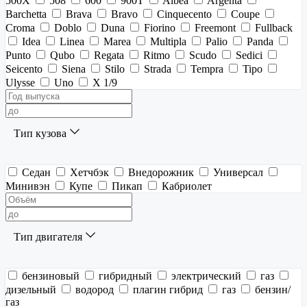
500X
508
600
900T
Albea
Argenta
Barchetta
Brava
Bravo
Cinquecento
Coupe
Croma
Doblo
Duna
Fiorino
Freemont
Fullback
Idea
Linea
Marea
Multipla
Palio
Panda
Punto
Qubo
Regata
Ritmo
Scudo
Sedici
Seicento
Siena
Stilo
Strada
Tempra
Tipo
Ulysse
Uno
X 1/9
Тип кузова
Седан
Хетчбэк
Внедорожник
Универсал
Минивэн
Купе
Пикап
Кабриолет
Тип двигателя
бензиновый
гибридный
электрический
газ
дизельный
водород
плагин гибрид
газ
бензин/
газ