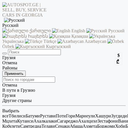
Русский
ქართული
English
Русский
հայերեն
Қазақша
Українська
Türkçe
Azərbaycan
Özbek
Кыргызский
$
Грузия
₾
Отмена
Районы
Применить
Отмена
В пути в Грузию
Грузия
Другие страны
Выбрать
все
Тбилиси
Батуми
Рустави
Поти
Гори
Марнеули
Хашури
Зугдиди
Мцхета
Кутаиси
Ахалкалаки
Сагареджо
Ахалцихе
Зестафони
Ван
Кобулети
Самтредиа
Телави
Сенаки
Абаша
Ахмета
Боржоми
Хоби
Б