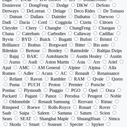
Doninvest
DongFeng
Dodge
DKW
DeSoto
Derways
DeLorean
Delage
Deco Rides
De Tomaso
Datsun
Dallara
Daimler
Daihatsu
Daewoo
Dadi
Dacia
Cord
Coggiola
Cizeta
Citroen
Chrysler
Chery
Changhe
ChangFeng
Changan
Chana
Caterham
Carbodies
Callaway
Cadillac
Byvin
BYD
Buick
Bugatti
Bufori
Bristol
Brilliance
Brabus
Borgward
Bitter
Bio auto
Bilenkin
Bertone
Bentley
Batmobile
Baltijas Dzips
Bajaj
BAIC
Autobianchi
Austin Healey
Austin
Aurus
Audi
Aston Martin
Asia
Aro
Ariel
Apal
AMC
AM General
Alpine
Alpina
Alfa
Romeo
Adler
Acura
AC
Renault
Renaissance
Reliant
Ravon
Rambler
RAM
Qvale
Qoros
Puma
PUCH
Proton
Premier
Porsche
Pontiac
Plymouth
Piaggio
PGO
Opel
Osca
Packard
Pagani
Panoz
Perodua
Peugeot
Noble
Oldsmobile
Renault Samsung
Rezvani
Rimac
Rinspeed
Roewe
Rolls-Royce
Ronart
Rover
Saab
Saipa
Saleen
Santana
Saturn
Scion
Sears
SEAT
Shanghai Maple
ShuangHuan
Simca
Skoda
Smart
Soueast
Spectre
Spyker