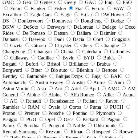
GMC
Geo
Genesis
Geely
GAC
Fuqi
FSO
Foton
Flanker
Fisker
Fiat
Ferrari
FAW
Excalibur
Eagle Cars
Eagle
E-Car
DW Hower
DS
Donkervoort
Doninvest
DongFeng
Dodge
DKW
DeSoto
Derways
DeLorean
Delage
Deco
Rides
De Tomaso
Datsun
Dallara
Daimler
Daihatsu
Daewoo
Dadi
Dacia
Cord
Coggiola
Cizeta
Citroen
Chrysler
Chery
Changhe
ChangFeng
Changan
Chana
Caterham
Carbodies
Callaway
Cadillac
Byvin
BYD
Buick
Bugatti
Bufori
Bristol
Brilliance
Brabus
Borgward
Bitter
Bio auto
Bilenkin
Bertone
Bentley
Batmobile
Baltijas Dzips
Bajaj
BAIC
Autobianchi
Austin Healey
Austin
Aurus
Audi
Aston Martin
Asia
Aro
Ariel
Apal
AMC
AM
General
Alpine
Alpina
Alfa Romeo
Adler
Acura
AC
Renault
Renaissance
Reliant
Ravon
Rambler
RAM
Qvale
Qoros
Puma
PUCH
Proton
Premier
Porsche
Pontiac
Plymouth
Piaggio
PGO
Opel
Osca
Packard
Pagani
Panoz
Perodua
Peugeot
Noble
Oldsmobile
Renault Samsung
Rezvani
Rimac
Rinspeed
Roewe
Rolls-Royce
Ronart
Rover
Saab
Saipa