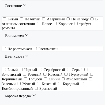
Состояние
Битый
Не битый
Аварийная
Не на ходу
В
отличном состоянии
Новое
Хорошее
требует
ремонта
Растаможен
Не растаможен
Растаможен
Цвет кузова
Белый
Черный
Серебристый
Серый
Золотистый
Розовый
Красный
Пурпурный
Коричневый
Голубой
Синий
Фиолетовый
Зеленый
Желтый
Бежевый
Бордовый
Комбинированный
Бронзовый
Коробка передач