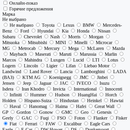
Онлайн-показ
Горячие предложения
Марка
Не выбрано
Не выбрано
Toyota
Lexus
BMW
Mercedes-
Benz
Ford
Hyundai
Kia
Honda
Nissan
Subaru
Chevrolet
Nash
Morris
Morgan
Mitsuoka
Mitsubishi
MINI
Minelli
Microcar
MG
Metrocab
Mercury
Mega
McLaren
Mazda
Maybach
Maserati
Maruti
Marussia
Marlin
Marcos
Mahindra
Luxgen
Lucid
LTI
Lotus
Logem
Lincoln
Ligier
Lifan
Liebao Motor
Landwind
Land Rover
Lancia
Lamborghini
LADA
(ВАЗ)
KTM AG
Koenigsegg
JMC
Jinbei
Jensen
Jeep
Jaguar
JAC
IVECO
Isuzu
Isdera
Iran Khodro
Invicta
International
Innocenti
Infiniti
Hummer
Hudson
HuangHai
Horch
Holden
Hispano-Suiza
Hindustan
Heinkel
Hawtai
Haval
Hanomag
Haima
Hafei
Great Wall
GP
Gordon
Gonow
GMC
Geo
Genesis
Geely
GAC
Fuqi
FSO
Foton
Flanker
Fisker
Fiat
Ferrari
FAW
Excalibur
Eagle Cars
Eagle
E-Car
DW Hower
DS
Donkervoort