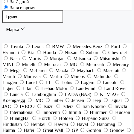
За 7 дней
За все время
Марка
Toyota
Lexus
BMW
Mercedes-Benz
Ford
Hyundai
Kia
Honda
Nissan
Subaru
Chevrolet
Nash
Morris
Morgan
Mitsuoka
Mitsubishi
MINI
Minelli
Microcar
MG
Metrocab
Mercury
Mega
McLaren
Mazda
Maybach
Maserati
Maruti
Marussia
Marlin
Marcos
Mahindra
Luxgen
Lucid
LTI
Lotus
Logem
Lincoln
Ligier
Lifan
Liebao Motor
Landwind
Land Rover
Lancia
Lamborghini
LADA (ВАЗ)
KTM AG
Koenigsegg
JMC
Jinbei
Jensen
Jeep
Jaguar
JAC
IVECO
Isuzu
Isdera
Iran Khodro
Invicta
International
Innocenti
Infiniti
Hummer
Hudson
HuangHai
Horch
Holden
Hispano-Suiza
Hindustan
Heinkel
Hawtai
Haval
Hanomag
Haima
Hafei
Great Wall
GP
Gordon
Gonow