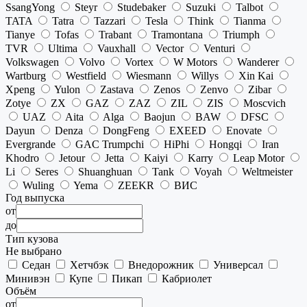
SsangYong
Steyr
Studebaker
Suzuki
Talbot
TATA
Tatra
Tazzari
Tesla
Think
Tianma
Tianye
Tofas
Trabant
Tramontana
Triumph
TVR
Ultima
Vauxhall
Vector
Venturi
Volkswagen
Volvo
Vortex
W Motors
Wanderer
Wartburg
Westfield
Wiesmann
Willys
Xin Kai
Xpeng
Yulon
Zastava
Zenos
Zenvo
Zibar
Zotye
ZX
GAZ
ZAZ
ZIL
ZIS
Moscvich
UAZ
Aita
Alga
Baojun
BAW
DFSC
Dayun
Denza
DongFeng
EXEED
Enovate
Evergrande
GAC Trumpchi
HiPhi
Hongqi
Iran
Khodro
Jetour
Jetta
Kaiyi
Karry
Leap Motor
Li
Seres
Shuanghuan
Tank
Voyah
Weltmeister
Wuling
Yema
ZEEKR
ВИС
Год выпуска
от
до
Тип кузова
Не выбрано
Седан
Хетчбэк
Внедорожник
Универсал
Минивэн
Купе
Пикап
Кабриолет
Объём
от