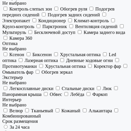
Не выбрано
Контроль слепых зон
Обогрев руля
Подогрев
передних сидений
Подогрев задних сидений
Электропакет
Кондиционер
Климат-контроль
Круиз-контроль
Парктроник
Вентиляция сидений
Мультируль
Бесключевой доступ
Камера заднего вида
Камера 360
Оптика
Не выбрано
Ксенон
Биксенон
Хрустальная оптика
Led
оптика
Лазерная оптика
Дневные ходовые огни
Противотуманки
Хрустальная оптика
Коректор фар
Омыватель фар
Обогрев зеркал
Экстерьер
Не выбрано
Легкосплавные диски
Стальные диски
Люк
Панорамная крыша
Обвес
Лебёда
Фаркоп
Интерьер
Не выбрано
Велюр
Тканьевый
Кожаный
Алькантара
Комбинированный
Срок размещения
За 24 часа