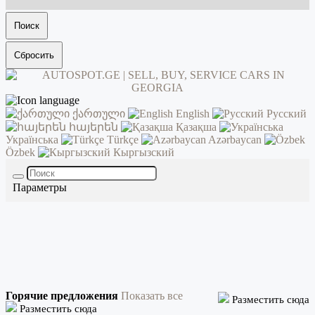
Поиск
Сбросить
ქართული
English
Русский
հայերեն
Қазақша
Українська
Türkçe
Azərbaycan
Özbek
Кыргызский
Параметры
Горячие предложения
Показать все
Разместить сюда
Разместить сюда