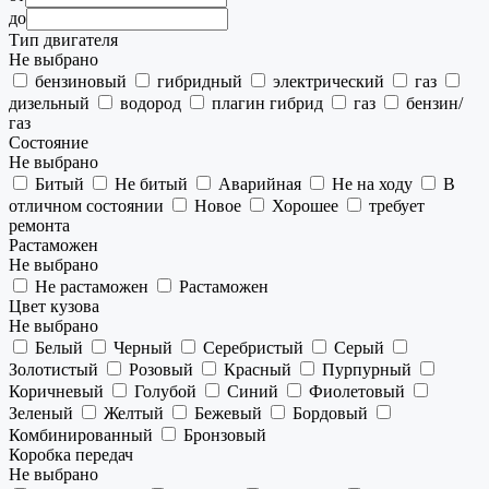
до
Тип двигателя
Не выбрано
бензиновый
гибридный
электрический
газ
дизельный
водород
плагин гибрид
газ
бензин/
газ
Состояние
Не выбрано
Битый
Не битый
Аварийная
Не на ходу
В
отличном состоянии
Новое
Хорошее
требует
ремонта
Растаможен
Не выбрано
Не растаможен
Растаможен
Цвет кузова
Не выбрано
Белый
Черный
Серебристый
Серый
Золотистый
Розовый
Красный
Пурпурный
Коричневый
Голубой
Синий
Фиолетовый
Зеленый
Желтый
Бежевый
Бордовый
Комбинированный
Бронзовый
Коробка передач
Не выбрано