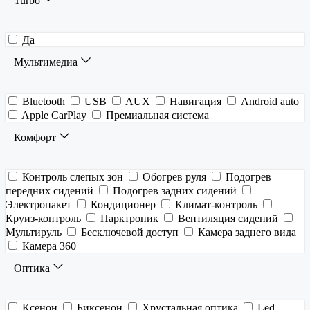
Turbo
Да
Мультимедиа
Bluetooth
USB
AUX
Навигация
Android auto
Apple CarPlay
Премиальная система
Комфорт
Контроль слепых зон
Обогрев руля
Подогрев
передних сидений
Подогрев задних сидений
Электропакет
Кондиционер
Климат-контроль
Круиз-контроль
Парктроник
Вентиляция сидений
Мультируль
Бесключевой доступ
Камера заднего вида
Камера 360
Оптика
Ксенон
Биксенон
Хрустальная оптика
Led