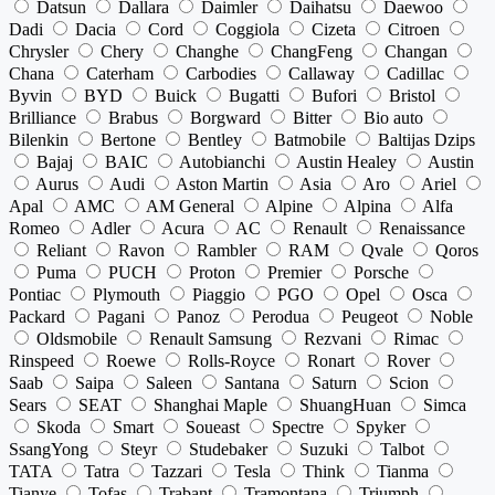
Datsun
Dallara
Daimler
Daihatsu
Daewoo
Dadi
Dacia
Cord
Coggiola
Cizeta
Citroen
Chrysler
Chery
Changhe
ChangFeng
Changan
Chana
Caterham
Carbodies
Callaway
Cadillac
Byvin
BYD
Buick
Bugatti
Bufori
Bristol
Brilliance
Brabus
Borgward
Bitter
Bio auto
Bilenkin
Bertone
Bentley
Batmobile
Baltijas Dzips
Bajaj
BAIC
Autobianchi
Austin Healey
Austin
Aurus
Audi
Aston Martin
Asia
Aro
Ariel
Apal
AMC
AM General
Alpine
Alpina
Alfa
Romeo
Adler
Acura
AC
Renault
Renaissance
Reliant
Ravon
Rambler
RAM
Qvale
Qoros
Puma
PUCH
Proton
Premier
Porsche
Pontiac
Plymouth
Piaggio
PGO
Opel
Osca
Packard
Pagani
Panoz
Perodua
Peugeot
Noble
Oldsmobile
Renault Samsung
Rezvani
Rimac
Rinspeed
Roewe
Rolls-Royce
Ronart
Rover
Saab
Saipa
Saleen
Santana
Saturn
Scion
Sears
SEAT
Shanghai Maple
ShuangHuan
Simca
Skoda
Smart
Soueast
Spectre
Spyker
SsangYong
Steyr
Studebaker
Suzuki
Talbot
TATA
Tatra
Tazzari
Tesla
Think
Tianma
Tianye
Tofas
Trabant
Tramontana
Triumph