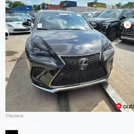
Тбилиси
Lexus
NX
2021
Цена договорная
Тбилиси