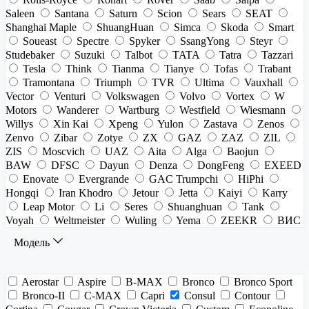
Saleen
Santana
Saturn
Scion
Sears
SEAT
Shanghai Maple
ShuangHuan
Simca
Skoda
Smart
Soueast
Spectre
Spyker
SsangYong
Steyr
Studebaker
Suzuki
Talbot
TATA
Tatra
Tazzari
Tesla
Think
Tianma
Tianye
Tofas
Trabant
Tramontana
Triumph
TVR
Ultima
Vauxhall
Vector
Venturi
Volkswagen
Volvo
Vortex
W
Motors
Wanderer
Wartburg
Westfield
Wiesmann
Willys
Xin Kai
Xpeng
Yulon
Zastava
Zenos
Zenvo
Zibar
Zotye
ZX
GAZ
ZAZ
ZIL
ZIS
Moscvich
UAZ
Aita
Alga
Baojun
BAW
DFSC
Dayun
Denza
DongFeng
EXEED
Enovate
Evergrande
GAC Trumpchi
HiPhi
Hongqi
Iran Khodro
Jetour
Jetta
Kaiyi
Karry
Leap Motor
Li
Seres
Shuanghuan
Tank
Voyah
Weltmeister
Wuling
Yema
ZEEKR
ВИС
Модель
Aerostar
Aspire
B-MAX
Bronco
Bronco Sport
Bronco-II
C-MAX
Capri
Consul
Contour