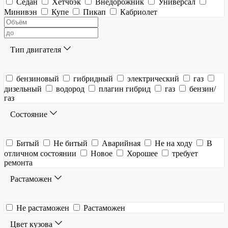
Седан
Хетчбэк
Внедорожник
Универсал
Минивэн
Купе
Пикап
Кабриолет
Тип двигателя
бензиновый
гибридный
электрический
газ
дизельный
водород
плагин гибрид
газ
бензин/
газ
Состояние
Битый
Не битый
Аварийная
Не на ходу
В
отличном состоянии
Новое
Хорошее
требует
ремонта
Растаможен
Не растаможен
Растаможен
Цвет кузова