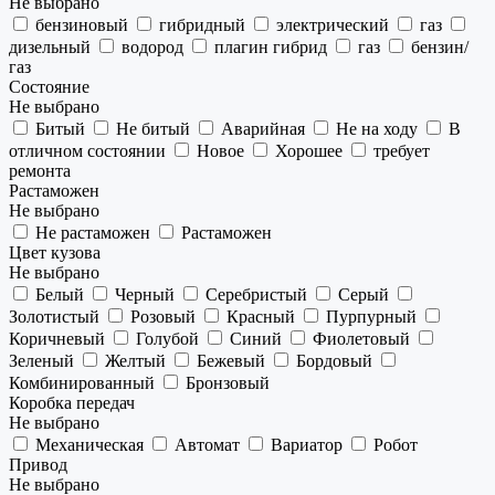
Не выбрано
бензиновый
гибридный
электрический
газ
дизельный
водород
плагин гибрид
газ
бензин/
газ
Состояние
Не выбрано
Битый
Не битый
Аварийная
Не на ходу
В
отличном состоянии
Новое
Хорошее
требует
ремонта
Растаможен
Не выбрано
Не растаможен
Растаможен
Цвет кузова
Не выбрано
Белый
Черный
Серебристый
Серый
Золотистый
Розовый
Красный
Пурпурный
Коричневый
Голубой
Синий
Фиолетовый
Зеленый
Желтый
Бежевый
Бордовый
Комбинированный
Бронзовый
Коробка передач
Не выбрано
Механическая
Автомат
Вариатор
Робот
Привод
Не выбрано