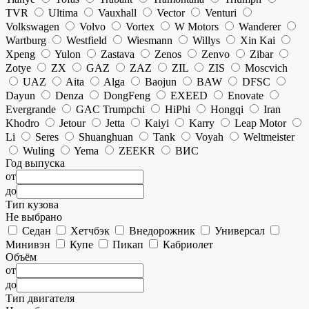
TVR
Ultima
Vauxhall
Vector
Venturi
Volkswagen
Volvo
Vortex
W Motors
Wanderer
Wartburg
Westfield
Wiesmann
Willys
Xin Kai
Xpeng
Yulon
Zastava
Zenos
Zenvo
Zibar
Zotye
ZX
GAZ
ZAZ
ZIL
ZIS
Moscvich
UAZ
Aita
Alga
Baojun
BAW
DFSC
Dayun
Denza
DongFeng
EXEED
Enovate
Evergrande
GAC Trumpchi
HiPhi
Hongqi
Iran
Khodro
Jetour
Jetta
Kaiyi
Karry
Leap Motor
Li
Seres
Shuanghuan
Tank
Voyah
Weltmeister
Wuling
Yema
ZEEKR
ВИС
Год выпуска
от
до
Тип кузова
Не выбрано
Седан
Хетчбэк
Внедорожник
Универсал
Минивэн
Купе
Пикап
Кабриолет
Объём
от
до
Тип двигателя