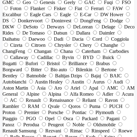
GMC
Geo
Genesis
Geely
GAC
Fuqi
FSO
Foton
Flanker
Fisker
Fiat
Ferrari
FAW
Excalibur
Eagle Cars
Eagle
E-Car
DW Hower
DS
Donkervoort
Doninvest
DongFeng
Dodge
DKW
DeSoto
Derways
DeLorean
Delage
Deco
Rides
De Tomaso
Datsun
Dallara
Daimler
Daihatsu
Daewoo
Dadi
Dacia
Cord
Coggiola
Cizeta
Citroen
Chrysler
Chery
Changhe
ChangFeng
Changan
Chana
Caterham
Carbodies
Callaway
Cadillac
Byvin
BYD
Buick
Bugatti
Bufori
Bristol
Brilliance
Brabus
Borgward
Bitter
Bio auto
Bilenkin
Bertone
Bentley
Batmobile
Baltijas Dzips
Bajaj
BAIC
Autobianchi
Austin Healey
Austin
Aurus
Audi
Aston Martin
Asia
Aro
Ariel
Apal
AMC
AM
General
Alpine
Alpina
Alfa Romeo
Adler
Acura
AC
Renault
Renaissance
Reliant
Ravon
Rambler
RAM
Qvale
Qoros
Puma
PUCH
Proton
Premier
Porsche
Pontiac
Plymouth
Piaggio
PGO
Opel
Osca
Packard
Pagani
Panoz
Perodua
Peugeot
Noble
Oldsmobile
Renault Samsung
Rezvani
Rimac
Rinspeed
Roewe
Rolls-Royce
Ronart
Rover
Saab
Saipa