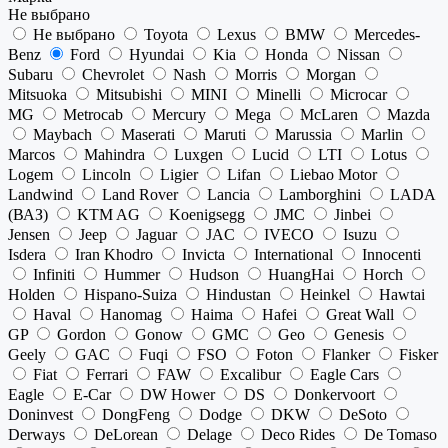
Не выбрано
Не выбрано
Toyota
Lexus
BMW
Mercedes-
Benz
Ford
Hyundai
Kia
Honda
Nissan
Subaru
Chevrolet
Nash
Morris
Morgan
Mitsuoka
Mitsubishi
MINI
Minelli
Microcar
MG
Metrocab
Mercury
Mega
McLaren
Mazda
Maybach
Maserati
Maruti
Marussia
Marlin
Marcos
Mahindra
Luxgen
Lucid
LTI
Lotus
Logem
Lincoln
Ligier
Lifan
Liebao Motor
Landwind
Land Rover
Lancia
Lamborghini
LADA
(ВАЗ)
KTM AG
Koenigsegg
JMC
Jinbei
Jensen
Jeep
Jaguar
JAC
IVECO
Isuzu
Isdera
Iran Khodro
Invicta
International
Innocenti
Infiniti
Hummer
Hudson
HuangHai
Horch
Holden
Hispano-Suiza
Hindustan
Heinkel
Hawtai
Haval
Hanomag
Haima
Hafei
Great Wall
GP
Gordon
Gonow
GMC
Geo
Genesis
Geely
GAC
Fuqi
FSO
Foton
Flanker
Fisker
Fiat
Ferrari
FAW
Excalibur
Eagle Cars
Eagle
E-Car
DW Hower
DS
Donkervoort
Doninvest
DongFeng
Dodge
DKW
DeSoto
Derways
DeLorean
Delage
Deco Rides
De Tomaso