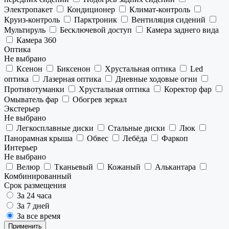
Электропакет
Кондиционер
Климат-контроль
Круиз-контроль
Парктроник
Вентиляция сидений
Мультируль
Бесключевой доступ
Камера заднего вида
Камера 360
Оптика
Не выбрано
Ксенон
Биксенон
Хрустальная оптика
Led
оптика
Лазерная оптика
Дневные ходовые огни
Противотуманки
Хрустальная оптика
Коректор фар
Омыватель фар
Обогрев зеркал
Экстерьер
Не выбрано
Легкосплавные диски
Стальные диски
Люк
Панорамная крыша
Обвес
Лебёда
Фаркоп
Интерьер
Не выбрано
Велюр
Тканьевый
Кожаный
Алькантара
Комбинированный
Срок размещения
За 24 часа
За 7 дней
За все время
Применить