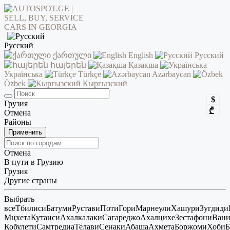
Русский
ქართული
English
Русский
հայերեն
Қазақша
Українська
Türkçe
Azərbaycan
Özbek
Кыргызский
$
Грузия
₾
Отмена
Районы
Применить
Отмена
В пути в Грузию
Грузия
Другие страны
Выбрать
все
Тбилиси
Батуми
Рустави
Поти
Гори
Марнеули
Хашури
Зугдиди
Мцхета
Кутаиси
Ахалкалаки
Сагареджо
Ахалцихе
Зестафони
Ван
Кобулети
Самтредиа
Телави
Сенаки
Абаша
Ахмета
Боржоми
Хоби
Б