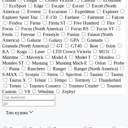
Cortina
Cougar
Crown Victoria
Custom
Econoline
EcoSport
Edge
Escape
Escort
Escort (North
America)
Everest
Excursion
Expedition
Explorer
Explorer Sport Trac
F-150
Fairlane
Fairmont
Falcon
Festiva
Fiesta
Fiesta ST
Five Hundred
Flex
Focus
Focus (North America)
Focus RS
Focus ST
Freda
Freestar
Freestyle
Fusion
Fusion (North
America)
Galaxie
Galaxy
GPA
Granada
Granada (North America)
GT
GT40
Ikon
Ixion
KA
Kuga
Laser
LTD Crown Victoria
M151
Mainline
Maverick
Model A
Model T
Mondeo
Mondeo ST
Mustang
Mustang Mach-E
Orion
Probe
Puma
Ranchero
Ranger
Ranger (North America)
S-MAX
Scorpio
Sierra
Spectron
Taunus
Taurus
Taurus X
Telstar
Tempo
Territory
Thunderbird
Torino
Tourneo Connect
Tourneo Courier
Tourneo
Custom
V8
Windstar
Zephyr
Тип кузова