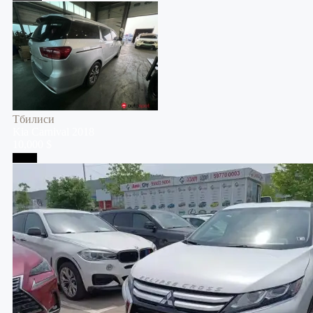
Тбилиси
Kia
Carnival
2018
10,000 $
Телави