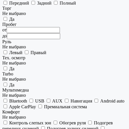
Передний
Задний
Полный
Торг
Не выбрано
Да
Пробег
от
до
Руль
Не выбрано
Левый
Правый
Тех. осмотр
Не выбрано
Да
Turbo
Не выбрано
Да
Мультимедиа
Не выбрано
Bluetooth
USB
AUX
Навигация
Android auto
Apple CarPlay
Премиальная система
Комфорт
Не выбрано
Контроль слепых зон
Обогрев руля
Подогрев
передних сидений
Подогрев задних сидений