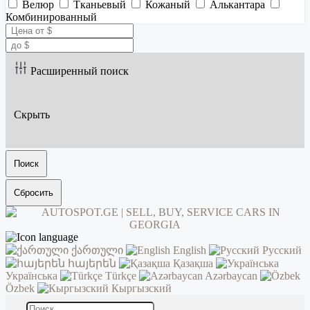
Велюр
Тканьевый
Кожаный
Алькантара
Комбинированный
Расширенный поиск
Скрыть
Поиск
Сбросить
ქართული
English
Русский
հայերեն
Қазақша
Українська
Türkçe
Azərbaycan
Özbek
Кыргызский