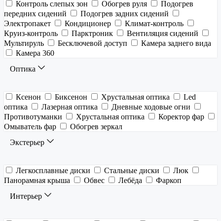
Контроль слепых зон
Обогрев руля
Подогрев
передних сидений
Подогрев задних сидений
Электропакет
Кондиционер
Климат-контроль
Круиз-контроль
Парктроник
Вентиляция сидений
Мультируль
Бесключевой доступ
Камера заднего вида
Камера 360
Оптика
Ксенон
Биксенон
Хрустальная оптика
Led
оптика
Лазерная оптика
Дневные ходовые огни
Противотуманки
Хрустальная оптика
Коректор фар
Омыватель фар
Обогрев зеркал
Экстерьер
Легкосплавные диски
Стальные диски
Люк
Панорамная крыша
Обвес
Лебёда
Фаркоп
Интерьер