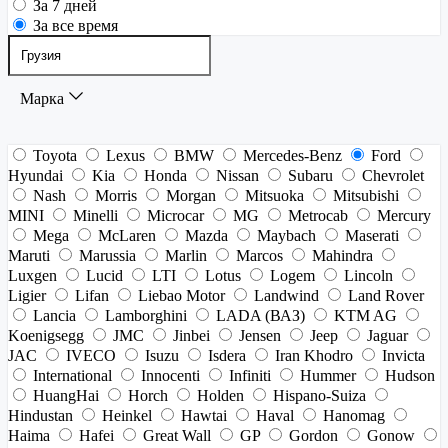
За 7 дней
За все время
Марка
Toyota
Lexus
BMW
Mercedes-Benz
Ford
Hyundai
Kia
Honda
Nissan
Subaru
Chevrolet
Nash
Morris
Morgan
Mitsuoka
Mitsubishi
MINI
Minelli
Microcar
MG
Metrocab
Mercury
Mega
McLaren
Mazda
Maybach
Maserati
Maruti
Marussia
Marlin
Marcos
Mahindra
Luxgen
Lucid
LTI
Lotus
Logem
Lincoln
Ligier
Lifan
Liebao Motor
Landwind
Land Rover
Lancia
Lamborghini
LADA (ВАЗ)
KTM AG
Koenigsegg
JMC
Jinbei
Jensen
Jeep
Jaguar
JAC
IVECO
Isuzu
Isdera
Iran Khodro
Invicta
International
Innocenti
Infiniti
Hummer
Hudson
HuangHai
Horch
Holden
Hispano-Suiza
Hindustan
Heinkel
Hawtai
Haval
Hanomag
Haima
Hafei
Great Wall
GP
Gordon
Gonow