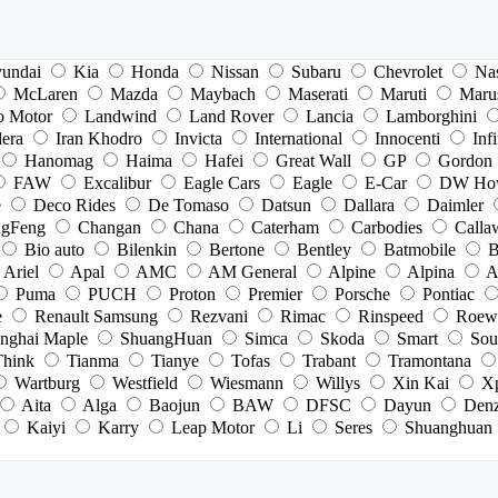
undai
Kia
Honda
Nissan
Subaru
Chevrolet
Na
McLaren
Mazda
Maybach
Maserati
Maruti
Maru
o Motor
Landwind
Land Rover
Lancia
Lamborghini
dera
Iran Khodro
Invicta
International
Innocenti
Infi
Hanomag
Haima
Hafei
Great Wall
GP
Gordon
FAW
Excalibur
Eagle Cars
Eagle
E-Car
DW Ho
e
Deco Rides
De Tomaso
Datsun
Dallara
Daimler
gFeng
Changan
Chana
Caterham
Carbodies
Calla
Bio auto
Bilenkin
Bertone
Bentley
Batmobile
B
Ariel
Apal
AMC
AM General
Alpine
Alpina
A
Puma
PUCH
Proton
Premier
Porsche
Pontiac
e
Renault Samsung
Rezvani
Rimac
Rinspeed
Roew
nghai Maple
ShuangHuan
Simca
Skoda
Smart
Sou
Think
Tianma
Tianye
Tofas
Trabant
Tramontana
Wartburg
Westfield
Wiesmann
Willys
Xin Kai
X
Aita
Alga
Baojun
BAW
DFSC
Dayun
Den
Kaiyi
Karry
Leap Motor
Li
Seres
Shuanghuan