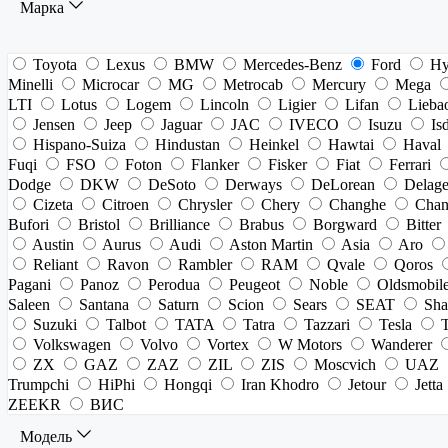
Марка
Toyota
Lexus
BMW
Mercedes-Benz
Ford
Hy
Minelli
Microcar
MG
Metrocab
Mercury
Mega
LTI
Lotus
Logem
Lincoln
Ligier
Lifan
Lieba
Jensen
Jeep
Jaguar
JAC
IVECO
Isuzu
Is
Hispano-Suiza
Hindustan
Heinkel
Hawtai
Haval
Fuqi
FSO
Foton
Flanker
Fisker
Fiat
Ferrari
Dodge
DKW
DeSoto
Derways
DeLorean
Delag
Cizeta
Citroen
Chrysler
Chery
Changhe
Chan
Bufori
Bristol
Brilliance
Brabus
Borgward
Bitter
Austin
Aurus
Audi
Aston Martin
Asia
Aro
Reliant
Ravon
Rambler
RAM
Qvale
Qoros
Pagani
Panoz
Perodua
Peugeot
Noble
Oldsmobil
Saleen
Santana
Saturn
Scion
Sears
SEAT
Sha
Suzuki
Talbot
TATA
Tatra
Tazzari
Tesla
Volkswagen
Volvo
Vortex
W Motors
Wanderer
ZX
GAZ
ZAZ
ZIL
ZIS
Moscvich
UAZ
Trumpchi
HiPhi
Hongqi
Iran Khodro
Jetour
Jetta
ZEEKR
ВИС
Модель