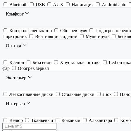
Bluetooth
USB
AUX
Навигация
Android auto
Комфорт
Контроль слепых зон
Обогрев руля
Подогрев передн
Парктроник
Вентиляция сидений
Мультируль
Бескл
Оптика
Ксенон
Биксенон
Хрустальная оптика
Led оптик
фар
Обогрев зеркал
Экстерьер
Легкосплавные диски
Стальные диски
Люк
Пано
Интерьер
Велюр
Тканьевый
Кожаный
Алькантара
Комб