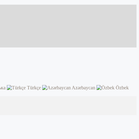
ька
Türkçe
Azərbaycan
Özbek