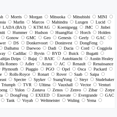
sh
Morris
Morgan
Mitsuoka
Mitsubishi
MINI
ssia
Marlin
Marcos
Mahindra
Luxgen
Lucid
LADA (ВАЗ)
KTM AG
Koenigsegg
JMC
Jinbei
niti
Hummer
Hudson
HuangHai
Horch
Holden
Gonow
GMC
Geo
Genesis
Geely
GAC
wer
DS
Donkervoort
Doninvest
DongFeng
Daihatsu
Daewoo
Dadi
Dacia
Cord
Coggiola
way
Cadillac
Byvin
BYD
Buick
Bugatti
altijas Dzips
Bajaj
BAIC
Autobianchi
Austin Healey
lfa Romeo
Adler
Acura
AC
Renault
Renaissance
Plymouth
Piaggio
PGO
Opel
Osca
Packard
e
Rolls-Royce
Ronart
Rover
Saab
Saipa
east
Spectre
Spyker
SsangYong
Steyr
Studebaker
Triumph
TVR
Ultima
Vauxhall
Vector
Venturi
peng
Yulon
Zastava
Zenos
Zenvo
Zibar
Zotye
za
DongFeng
EXEED
Enovate
Evergrande
GAC
Tank
Voyah
Weltmeister
Wuling
Yema