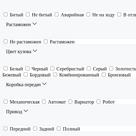
Битый
Не битый
Аварийная
Не на ходу
В отл
Растаможен
Не растаможен
Растаможен
Цвет кузова
Белый
Черный
Серебристый
Серый
Золотист
Бежевый
Бордовый
Комбинированный
Бронзовый
Коробка передач
Механическая
Автомат
Вариатор
Робот
Привод
Передний
Задний
Полный