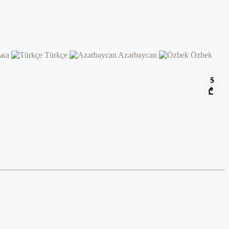
ька
Türkçe
Azərbaycan
Özbek
$
₾