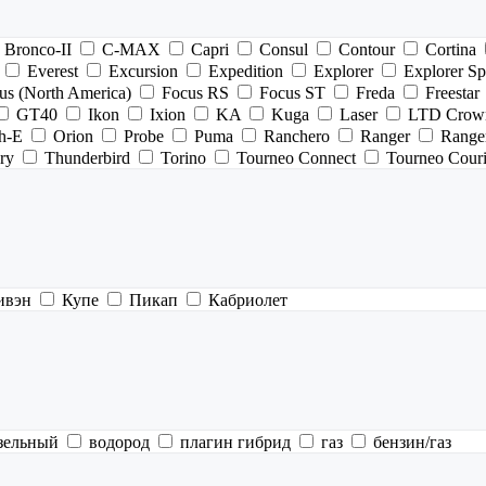
Bronco-II
C-MAX
Capri
Consul
Contour
Cortina
Everest
Excursion
Expedition
Explorer
Explorer Sp
us (North America)
Focus RS
Focus ST
Freda
Freestar
GT40
Ikon
Ixion
KA
Kuga
Laser
LTD Crown
h-E
Orion
Probe
Puma
Ranchero
Ranger
Ranger
ory
Thunderbird
Torino
Tourneo Connect
Tourneo Couri
ивэн
Купе
Пикап
Кабриолет
зельный
водород
плагин гибрид
газ
бензин/газ