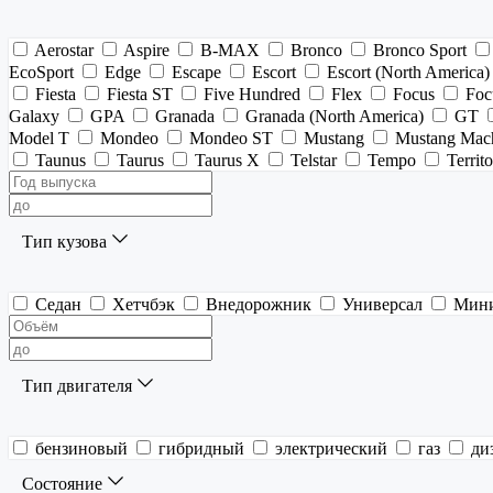
Aerostar
Aspire
B-MAX
Bronco
Bronco Sport
EcoSport
Edge
Escape
Escort
Escort (North America)
Fiesta
Fiesta ST
Five Hundred
Flex
Focus
Foc
Galaxy
GPA
Granada
Granada (North America)
GT
Model T
Mondeo
Mondeo ST
Mustang
Mustang Mac
Taunus
Taurus
Taurus X
Telstar
Tempo
Territ
Тип кузова
Седан
Хетчбэк
Внедорожник
Универсал
Мин
Тип двигателя
бензиновый
гибридный
электрический
газ
ди
Состояние