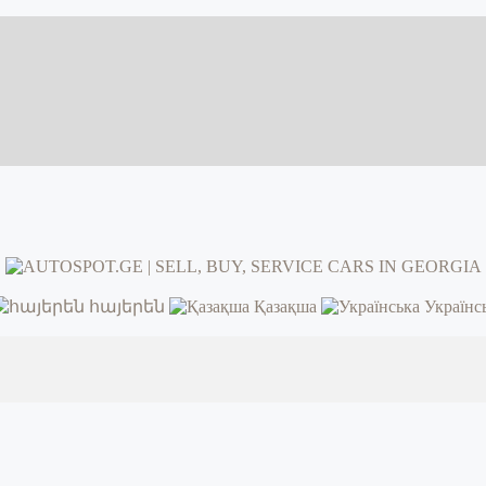
հայերեն
Қазақша
Українс