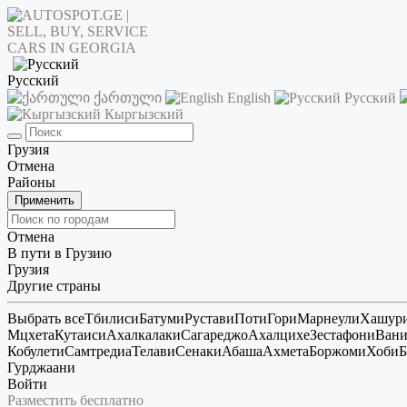
Русский
ქართული
English
Русский
Кыргызский
Грузия
Отмена
Районы
Применить
Отмена
В пути в Грузию
Грузия
Другие страны
Выбрать все
Тбилиси
Батуми
Рустави
Поти
Гори
Марнеули
Хашур
Мцхета
Кутаиси
Ахалкалаки
Сагареджо
Ахалцихе
Зестафони
Ван
Кобулети
Самтредиа
Телави
Сенаки
Абаша
Ахмета
Боржоми
Хоби
Б
Гурджаани
Войти
Разместить бесплатно