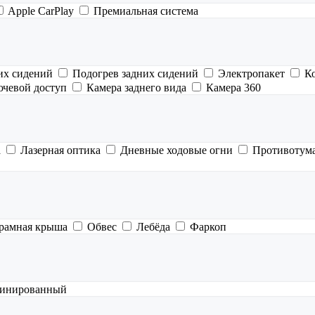
Apple CarPlay
Премиальная система
их сидений
Подогрев задних сидений
Электропакет
К
ючевой доступ
Камера заднего вида
Камера 360
а
Лазерная оптика
Дневные ходовые огни
Противотум
рамная крыша
Обвес
Лебёда
Фаркоп
инированный