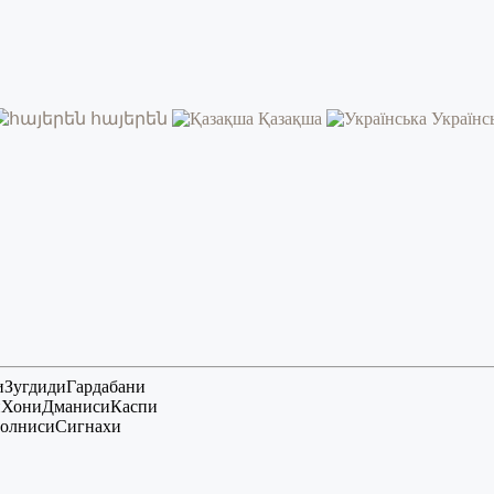
հայերեն
Қазақша
Українс
и
Зугдиди
Гардабани
и
Хони
Дманиси
Каспи
олниси
Сигнахи