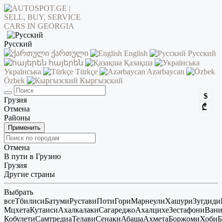
Русский
ქართული
English
Русский
հայերեն
Қазақша
Українська
Türkçe
Azərbaycan
Özbek
Кыргызский
$
Грузия
₾
Отмена
Районы
Применить
Отмена
В пути в Грузию
Грузия
Другие страны
Выбрать
все
Тбилиси
Батуми
Рустави
Поти
Гори
Марнеули
Хашури
Зугдиди
Мцхета
Кутаиси
Ахалкалаки
Сагареджо
Ахалцихе
Зестафони
Ван
Кобулети
Самтредиа
Телави
Сенаки
Абаша
Ахмета
Боржоми
Хоби
Б