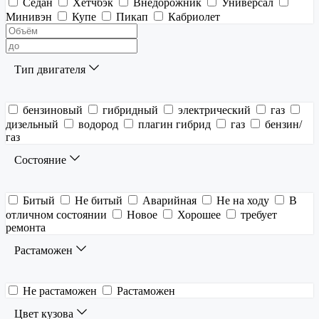
Седан
Хетчбэк
Внедорожник
Универсал
Минивэн
Купе
Пикап
Кабриолет
Тип двигателя
бензиновый
гибридный
электрический
газ
дизельный
водород
плагин гибрид
газ
бензин/
газ
Состояние
Битый
Не битый
Аварийная
Не на ходу
В
отличном состоянии
Новое
Хорошее
требует
ремонта
Растаможен
Не растаможен
Растаможен
Цвет кузова