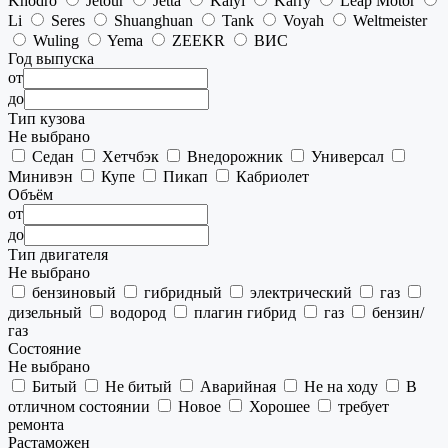
Khodro
Jetour
Jetta
Kaiyi
Karry
Leap Motor
Li
Seres
Shuanghuan
Tank
Voyah
Weltmeister
Wuling
Yema
ZEEKR
ВИС
Год выпуска
от
до
Тип кузова
Не выбрано
Седан
Хетчбэк
Внедорожник
Универсал
Минивэн
Купе
Пикап
Кабриолет
Объём
от
до
Тип двигателя
Не выбрано
бензиновый
гибридный
электрический
газ
дизельный
водород
плагин гибрид
газ
бензин/
газ
Состояние
Не выбрано
Битый
Не битый
Аварийная
Не на ходу
В
отличном состоянии
Новое
Хорошее
требует
ремонта
Растаможен