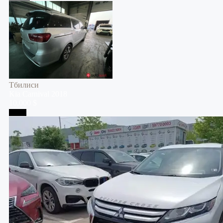
Тбилиси
Kia
Carnival
2018
10,000 $
Телави