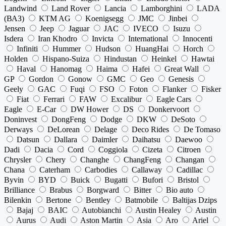
Landwind
Land Rover
Lancia
Lamborghini
LADA
(ВАЗ)
KTM AG
Koenigsegg
JMC
Jinbei
Jensen
Jeep
Jaguar
JAC
IVECO
Isuzu
Isdera
Iran Khodro
Invicta
International
Innocenti
Infiniti
Hummer
Hudson
HuangHai
Horch
Holden
Hispano-Suiza
Hindustan
Heinkel
Hawtai
Haval
Hanomag
Haima
Hafei
Great Wall
GP
Gordon
Gonow
GMC
Geo
Genesis
Geely
GAC
Fuqi
FSO
Foton
Flanker
Fisker
Fiat
Ferrari
FAW
Excalibur
Eagle Cars
Eagle
E-Car
DW Hower
DS
Donkervoort
Doninvest
DongFeng
Dodge
DKW
DeSoto
Derways
DeLorean
Delage
Deco Rides
De Tomaso
Datsun
Dallara
Daimler
Daihatsu
Daewoo
Dadi
Dacia
Cord
Coggiola
Cizeta
Citroen
Chrysler
Chery
Changhe
ChangFeng
Changan
Chana
Caterham
Carbodies
Callaway
Cadillac
Byvin
BYD
Buick
Bugatti
Bufori
Bristol
Brilliance
Brabus
Borgward
Bitter
Bio auto
Bilenkin
Bertone
Bentley
Batmobile
Baltijas Dzips
Bajaj
BAIC
Autobianchi
Austin Healey
Austin
Aurus
Audi
Aston Martin
Asia
Aro
Ariel