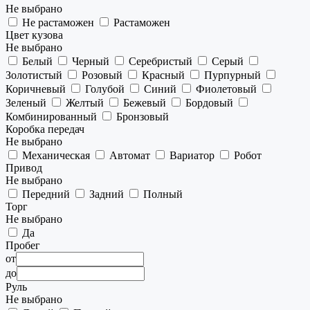
Не выбрано
Не растаможен
Растаможен
Цвет кузова
Не выбрано
Белый
Черный
Серебристый
Серый
Золотистый
Розовый
Красный
Пурпурный
Коричневый
Голубой
Синий
Фиолетовый
Зеленый
Желтый
Бежевый
Бордовый
Комбинированный
Бронзовый
Коробка передач
Не выбрано
Механическая
Автомат
Вариатор
Робот
Привод
Не выбрано
Передний
Задний
Полный
Торг
Не выбрано
Да
Пробег
от
до
Руль
Не выбрано