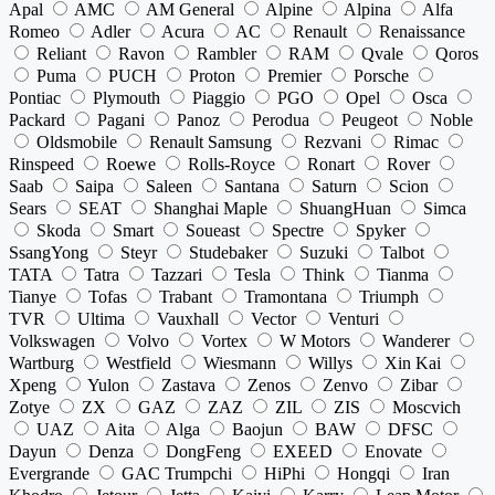
Apal
AMC
AM General
Alpine
Alpina
Alfa
Romeo
Adler
Acura
AC
Renault
Renaissance
Reliant
Ravon
Rambler
RAM
Qvale
Qoros
Puma
PUCH
Proton
Premier
Porsche
Pontiac
Plymouth
Piaggio
PGO
Opel
Osca
Packard
Pagani
Panoz
Perodua
Peugeot
Noble
Oldsmobile
Renault Samsung
Rezvani
Rimac
Rinspeed
Roewe
Rolls-Royce
Ronart
Rover
Saab
Saipa
Saleen
Santana
Saturn
Scion
Sears
SEAT
Shanghai Maple
ShuangHuan
Simca
Skoda
Smart
Soueast
Spectre
Spyker
SsangYong
Steyr
Studebaker
Suzuki
Talbot
TATA
Tatra
Tazzari
Tesla
Think
Tianma
Tianye
Tofas
Trabant
Tramontana
Triumph
TVR
Ultima
Vauxhall
Vector
Venturi
Volkswagen
Volvo
Vortex
W Motors
Wanderer
Wartburg
Westfield
Wiesmann
Willys
Xin Kai
Xpeng
Yulon
Zastava
Zenos
Zenvo
Zibar
Zotye
ZX
GAZ
ZAZ
ZIL
ZIS
Moscvich
UAZ
Aita
Alga
Baojun
BAW
DFSC
Dayun
Denza
DongFeng
EXEED
Enovate
Evergrande
GAC Trumpchi
HiPhi
Hongqi
Iran