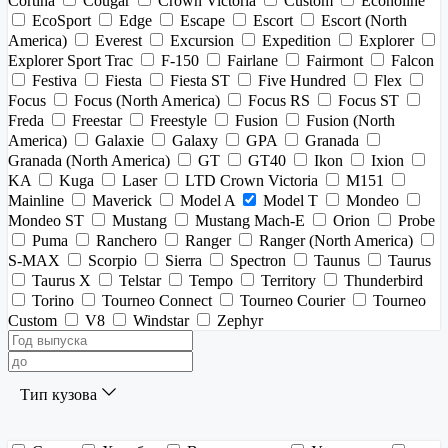
Cortina
Cougar
Crown Victoria
Custom
Econoline
EcoSport
Edge
Escape
Escort
Escort (North
America)
Everest
Excursion
Expedition
Explorer
Explorer Sport Trac
F-150
Fairlane
Fairmont
Falcon
Festiva
Fiesta
Fiesta ST
Five Hundred
Flex
Focus
Focus (North America)
Focus RS
Focus ST
Freda
Freestar
Freestyle
Fusion
Fusion (North
America)
Galaxie
Galaxy
GPA
Granada
Granada (North America)
GT
GT40
Ikon
Ixion
KA
Kuga
Laser
LTD Crown Victoria
M151
Mainline
Maverick
Model A
Model T
Mondeo
Mondeo ST
Mustang
Mustang Mach-E
Orion
Probe
Puma
Ranchero
Ranger
Ranger (North America)
S-MAX
Scorpio
Sierra
Spectron
Taunus
Taurus
Taurus X
Telstar
Tempo
Territory
Thunderbird
Torino
Tourneo Connect
Tourneo Courier
Tourneo
Custom
V8
Windstar
Zephyr
Тип кузова