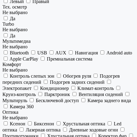
Левый
Правый
Тех. осмотр
Не выбрано
Да
Turbo
Не выбрано
Да
Мультимедиа
Не выбрано
Bluetooth
USB
AUX
Навигация
Android auto
Apple CarPlay
Премиальная система
Комфорт
Не выбрано
Контроль слепых зон
Обогрев руля
Подогрев
передних сидений
Подогрев задних сидений
Электропакет
Кондиционер
Климат-контроль
Круиз-контроль
Парктроник
Вентиляция сидений
Мультируль
Бесключевой доступ
Камера заднего вида
Камера 360
Оптика
Не выбрано
Ксенон
Биксенон
Хрустальная оптика
Led
оптика
Лазерная оптика
Дневные ходовые огни
Противотуманки
Хрустальная оптика
Коректор фар