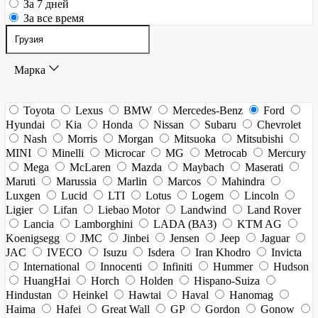
За 7 дней
За все время
Марка
Toyota
Lexus
BMW
Mercedes-Benz
Ford
Hyundai
Kia
Honda
Nissan
Subaru
Chevrolet
Nash
Morris
Morgan
Mitsuoka
Mitsubishi
MINI
Minelli
Microcar
MG
Metrocab
Mercury
Mega
McLaren
Mazda
Maybach
Maserati
Maruti
Marussia
Marlin
Marcos
Mahindra
Luxgen
Lucid
LTI
Lotus
Logem
Lincoln
Ligier
Lifan
Liebao Motor
Landwind
Land Rover
Lancia
Lamborghini
LADA (ВАЗ)
KTM AG
Koenigsegg
JMC
Jinbei
Jensen
Jeep
Jaguar
JAC
IVECO
Isuzu
Isdera
Iran Khodro
Invicta
International
Innocenti
Infiniti
Hummer
Hudson
HuangHai
Horch
Holden
Hispano-Suiza
Hindustan
Heinkel
Hawtai
Haval
Hanomag
Haima
Hafei
Great Wall
GP
Gordon
Gonow