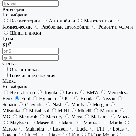
Категория
Не выбрано
Все категории
Автомобили
Мототехника
Коммерческие
Разборные автомобили
Ремонт и услуги
Шины и диски
Цена
$
|
₾
Статус
Онлайн-показ
Горячие предложения
Марка
Не выбрано
Не выбрано
Toyota
Lexus
BMW
Mercedes-
Benz
Ford
Hyundai
Kia
Honda
Nissan
Subaru
Chevrolet
Nash
Morris
Morgan
Mitsuoka
Mitsubishi
MINI
Minelli
Microcar
MG
Metrocab
Mercury
Mega
McLaren
Mazda
Maybach
Maserati
Maruti
Marussia
Marlin
Marcos
Mahindra
Luxgen
Lucid
LTI
Lotus
Logem
Lincoln
Ligier
Lifan
Liebao Motor