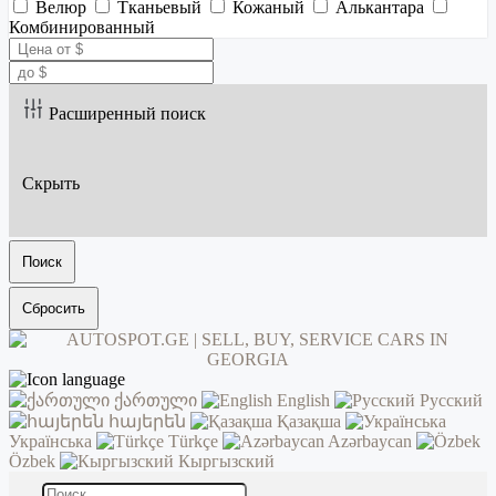
Велюр
Тканьевый
Кожаный
Алькантара
Комбинированный
Расширенный поиск
Скрыть
Поиск
Сбросить
ქართული
English
Русский
հայերեն
Қазақша
Українська
Türkçe
Azərbaycan
Özbek
Кыргызский