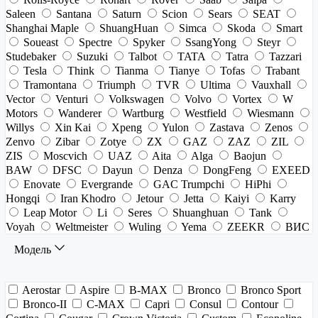
Saleen
Santana
Saturn
Scion
Sears
SEAT
Shanghai Maple
ShuangHuan
Simca
Skoda
Smart
Soueast
Spectre
Spyker
SsangYong
Steyr
Studebaker
Suzuki
Talbot
TATA
Tatra
Tazzari
Tesla
Think
Tianma
Tianye
Tofas
Trabant
Tramontana
Triumph
TVR
Ultima
Vauxhall
Vector
Venturi
Volkswagen
Volvo
Vortex
W
Motors
Wanderer
Wartburg
Westfield
Wiesmann
Willys
Xin Kai
Xpeng
Yulon
Zastava
Zenos
Zenvo
Zibar
Zotye
ZX
GAZ
ZAZ
ZIL
ZIS
Moscvich
UAZ
Aita
Alga
Baojun
BAW
DFSC
Dayun
Denza
DongFeng
EXEED
Enovate
Evergrande
GAC Trumpchi
HiPhi
Hongqi
Iran Khodro
Jetour
Jetta
Kaiyi
Karry
Leap Motor
Li
Seres
Shuanghuan
Tank
Voyah
Weltmeister
Wuling
Yema
ZEEKR
ВИС
Модель
Aerostar
Aspire
B-MAX
Bronco
Bronco Sport
Bronco-II
C-MAX
Capri
Consul
Contour