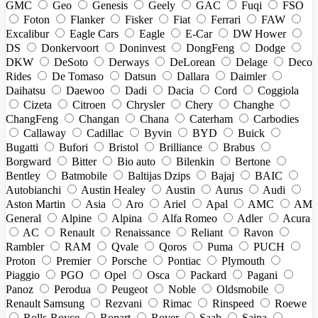
GMC
Geo
Genesis
Geely
GAC
Fuqi
FSO
Foton
Flanker
Fisker
Fiat
Ferrari
FAW
Excalibur
Eagle Cars
Eagle
E-Car
DW Hower
DS
Donkervoort
Doninvest
DongFeng
Dodge
DKW
DeSoto
Derways
DeLorean
Delage
Deco
Rides
De Tomaso
Datsun
Dallara
Daimler
Daihatsu
Daewoo
Dadi
Dacia
Cord
Coggiola
Cizeta
Citroen
Chrysler
Chery
Changhe
ChangFeng
Changan
Chana
Caterham
Carbodies
Callaway
Cadillac
Byvin
BYD
Buick
Bugatti
Bufori
Bristol
Brilliance
Brabus
Borgward
Bitter
Bio auto
Bilenkin
Bertone
Bentley
Batmobile
Baltijas Dzips
Bajaj
BAIC
Autobianchi
Austin Healey
Austin
Aurus
Audi
Aston Martin
Asia
Aro
Ariel
Apal
AMC
AM
General
Alpine
Alpina
Alfa Romeo
Adler
Acura
AC
Renault
Renaissance
Reliant
Ravon
Rambler
RAM
Qvale
Qoros
Puma
PUCH
Proton
Premier
Porsche
Pontiac
Plymouth
Piaggio
PGO
Opel
Osca
Packard
Pagani
Panoz
Perodua
Peugeot
Noble
Oldsmobile
Renault Samsung
Rezvani
Rimac
Rinspeed
Roewe
Rolls-Royce
Ronart
Rover
Saab
Saipa