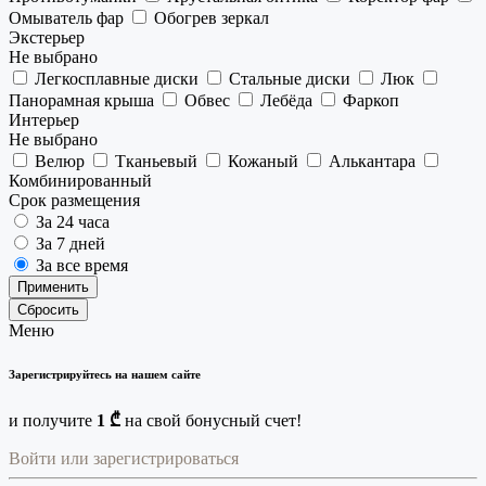
Омыватель фар
Обогрев зеркал
Экстерьер
Не выбрано
Легкосплавные диски
Стальные диски
Люк
Панорамная крыша
Обвес
Лебёда
Фаркоп
Интерьер
Не выбрано
Велюр
Тканьевый
Кожаный
Алькантара
Комбинированный
Срок размещения
За 24 часа
За 7 дней
За все время
Применить
Сбросить
Меню
Зарегистрируйтесь на нашем сайте
и получите
1 ₾
на свой бонусный счет!
Войти или зарегистрироваться