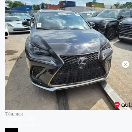
Тбилиси
Lexus
NX
2021
Цена договорная
Тбилиси