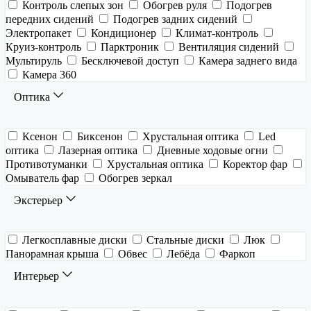
Контроль слепых зон
Обогрев руля
Подогрев
передних сидений
Подогрев задних сидений
Электропакет
Кондиционер
Климат-контроль
Круиз-контроль
Парктроник
Вентиляция сидений
Мультируль
Бесключевой доступ
Камера заднего вида
Камера 360
Оптика
Ксенон
Биксенон
Хрустальная оптика
Led
оптика
Лазерная оптика
Дневные ходовые огни
Противотуманки
Хрустальная оптика
Коректор фар
Омыватель фар
Обогрев зеркал
Экстерьер
Легкосплавные диски
Стальные диски
Люк
Панорамная крыша
Обвес
Лебёда
Фаркоп
Интерьер