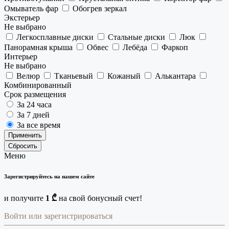
Омыватель фар
Обогрев зеркал
Экстерьер
Не выбрано
Легкосплавные диски
Стальные диски
Люк
Панорамная крыша
Обвес
Лебёда
Фаркоп
Интерьер
Не выбрано
Велюр
Тканьевый
Кожаный
Алькантара
Комбинированный
Срок размещения
За 24 часа
За 7 дней
За все время
Применить
Сбросить
Меню
Зарегистрируйтесь на нашем сайте
и получите
1 ₾
на свой бонусный счет!
Войти или зарегистрироваться