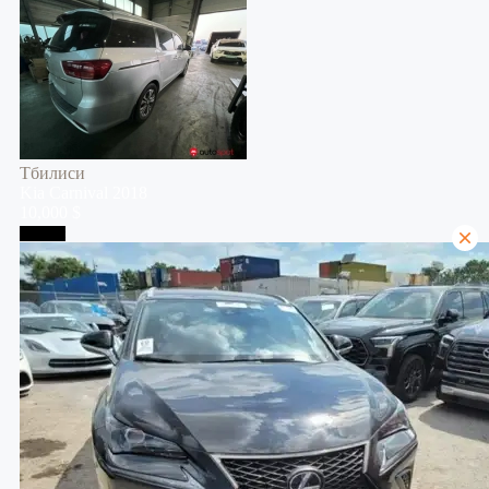
Тбилиси
Kia
Carnival
2018
10,000 $
Тбилиси