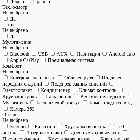
Левый
Правый
Тех. осмотр
Не выбрано
Да
Turbo
Не выбрано
Да
Мультимедиа
Не выбрано
Bluetooth
USB
AUX
Навигация
Android auto
Apple CarPlay
Премиальная система
Комфорт
Не выбрано
Контроль слепых зон
Обогрев руля
Подогрев
передних сидений
Подогрев задних сидений
Электропакет
Кондиционер
Климат-контроль
Круиз-контроль
Парктроник
Вентиляция сидений
Мультируль
Бесключевой доступ
Камера заднего вида
Камера 360
Оптика
Не выбрано
Ксенон
Биксенон
Хрустальная оптика
Led
оптика
Лазерная оптика
Дневные ходовые огни
Противотуманки
Хрустальная оптика
Коректор фар