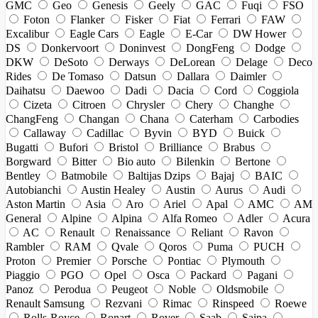
GMC
Geo
Genesis
Geely
GAC
Fuqi
FSO
Foton
Flanker
Fisker
Fiat
Ferrari
FAW
Excalibur
Eagle Cars
Eagle
E-Car
DW Hower
DS
Donkervoort
Doninvest
DongFeng
Dodge
DKW
DeSoto
Derways
DeLorean
Delage
Deco
Rides
De Tomaso
Datsun
Dallara
Daimler
Daihatsu
Daewoo
Dadi
Dacia
Cord
Coggiola
Cizeta
Citroen
Chrysler
Chery
Changhe
ChangFeng
Changan
Chana
Caterham
Carbodies
Callaway
Cadillac
Byvin
BYD
Buick
Bugatti
Bufori
Bristol
Brilliance
Brabus
Borgward
Bitter
Bio auto
Bilenkin
Bertone
Bentley
Batmobile
Baltijas Dzips
Bajaj
BAIC
Autobianchi
Austin Healey
Austin
Aurus
Audi
Aston Martin
Asia
Aro
Ariel
Apal
AMC
AM
General
Alpine
Alpina
Alfa Romeo
Adler
Acura
AC
Renault
Renaissance
Reliant
Ravon
Rambler
RAM
Qvale
Qoros
Puma
PUCH
Proton
Premier
Porsche
Pontiac
Plymouth
Piaggio
PGO
Opel
Osca
Packard
Pagani
Panoz
Perodua
Peugeot
Noble
Oldsmobile
Renault Samsung
Rezvani
Rimac
Rinspeed
Roewe
Rolls-Royce
Ronart
Rover
Saab
Saipa