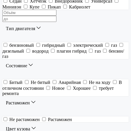
Седан
Хетчбэк
Внедорожник
Универсал
Минивэн
Купе
Пикап
Кабриолет
Тип двигателя
бензиновый
гибридный
электрический
газ
дизельный
водород
плагин гибрид
газ
бензин/
газ
Состояние
Битый
Не битый
Аварийная
Не на ходу
В
отличном состоянии
Новое
Хорошее
требует
ремонта
Растаможен
Не растаможен
Растаможен
Цвет кузова