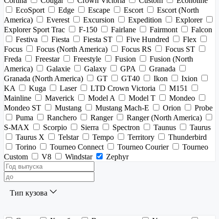
Cortina
Cougar
Crown Victoria
Custom
Econoline
EcoSport
Edge
Escape
Escort
Escort (North
America)
Everest
Excursion
Expedition
Explorer
Explorer Sport Trac
F-150
Fairlane
Fairmont
Falcon
Festiva
Fiesta
Fiesta ST
Five Hundred
Flex
Focus
Focus (North America)
Focus RS
Focus ST
Freda
Freestar
Freestyle
Fusion
Fusion (North
America)
Galaxie
Galaxy
GPA
Granada
Granada (North America)
GT
GT40
Ikon
Ixion
KA
Kuga
Laser
LTD Crown Victoria
M151
Mainline
Maverick
Model A
Model T
Mondeo
Mondeo ST
Mustang
Mustang Mach-E
Orion
Probe
Puma
Ranchero
Ranger
Ranger (North America)
S-MAX
Scorpio
Sierra
Spectron
Taunus
Taurus
Taurus X
Telstar
Tempo
Territory
Thunderbird
Torino
Tourneo Connect
Tourneo Courier
Tourneo
Custom
V8
Windstar
Zephyr
Тип кузова