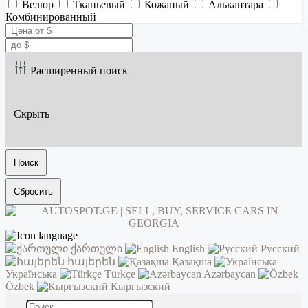
Велюр
Тканьевый
Кожаный
Алькантара
Комбинированный
Расширенный поиск
Скрыть
Поиск
Сбросить
ქართული
English
Русский
հայերեն
Қазақша
Українська
Türkçe
Azərbaycan
Özbek
Кыргызский