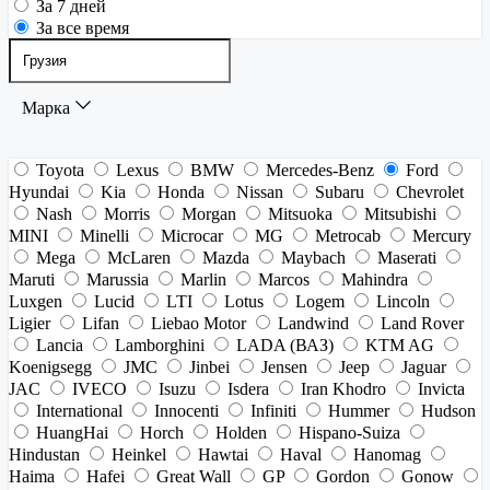
За 7 дней
За все время
Марка
Toyota
Lexus
BMW
Mercedes-Benz
Ford
Hyundai
Kia
Honda
Nissan
Subaru
Chevrolet
Nash
Morris
Morgan
Mitsuoka
Mitsubishi
MINI
Minelli
Microcar
MG
Metrocab
Mercury
Mega
McLaren
Mazda
Maybach
Maserati
Maruti
Marussia
Marlin
Marcos
Mahindra
Luxgen
Lucid
LTI
Lotus
Logem
Lincoln
Ligier
Lifan
Liebao Motor
Landwind
Land Rover
Lancia
Lamborghini
LADA (ВАЗ)
KTM AG
Koenigsegg
JMC
Jinbei
Jensen
Jeep
Jaguar
JAC
IVECO
Isuzu
Isdera
Iran Khodro
Invicta
International
Innocenti
Infiniti
Hummer
Hudson
HuangHai
Horch
Holden
Hispano-Suiza
Hindustan
Heinkel
Hawtai
Haval
Hanomag
Haima
Hafei
Great Wall
GP
Gordon
Gonow