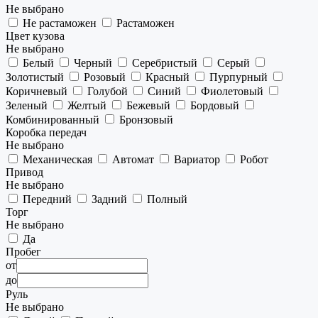
Не выбрано
Не растаможен
Растаможен
Цвет кузова
Не выбрано
Белый
Черный
Серебристый
Серый
Золотистый
Розовый
Красный
Пурпурный
Коричневый
Голубой
Синий
Фиолетовый
Зеленый
Желтый
Бежевый
Бордовый
Комбинированный
Бронзовый
Коробка передач
Не выбрано
Механическая
Автомат
Вариатор
Робот
Привод
Не выбрано
Передний
Задний
Полный
Торг
Не выбрано
Да
Пробег
от
до
Руль
Не выбрано