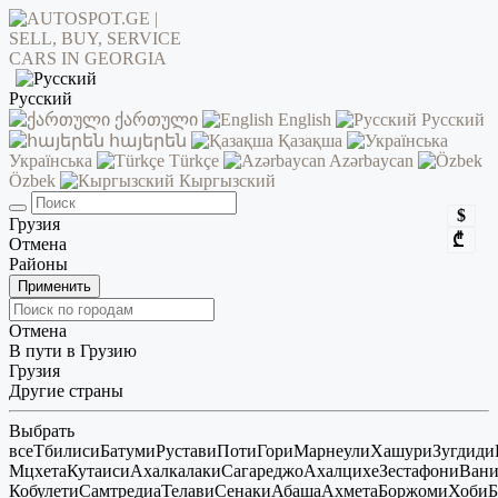
Русский
ქართული
English
Русский
հայերեն
Қазақша
Українська
Türkçe
Azərbaycan
Özbek
Кыргызский
$
Грузия
₾
Отмена
Районы
Применить
Отмена
В пути в Грузию
Грузия
Другие страны
Выбрать
все
Тбилиси
Батуми
Рустави
Поти
Гори
Марнеули
Хашури
Зугдиди
Мцхета
Кутаиси
Ахалкалаки
Сагареджо
Ахалцихе
Зестафони
Ван
Кобулети
Самтредиа
Телави
Сенаки
Абаша
Ахмета
Боржоми
Хоби
Б