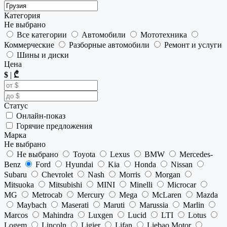
Категория
Не выбрано
Все категории
Автомобили
Мототехника
Коммерческие
Разборные автомобили
Ремонт и услуги
Шины и диски
Цена
$
|
₾
Статус
Онлайн-показ
Горячие предложения
Марка
Не выбрано
Не выбрано
Toyota
Lexus
BMW
Mercedes-
Benz
Ford
Hyundai
Kia
Honda
Nissan
Subaru
Chevrolet
Nash
Morris
Morgan
Mitsuoka
Mitsubishi
MINI
Minelli
Microcar
MG
Metrocab
Mercury
Mega
McLaren
Mazda
Maybach
Maserati
Maruti
Marussia
Marlin
Marcos
Mahindra
Luxgen
Lucid
LTI
Lotus
Logem
Lincoln
Ligier
Lifan
Liebao Motor