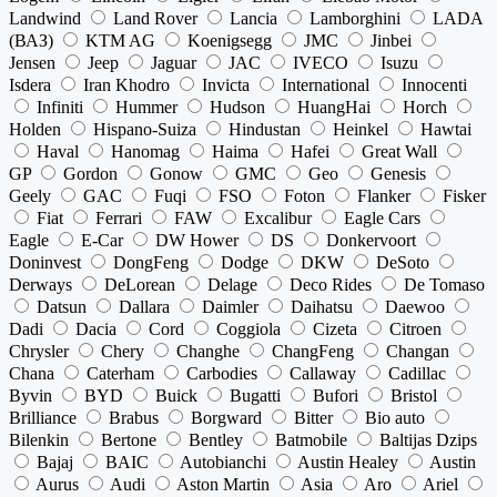
Landwind
Land Rover
Lancia
Lamborghini
LADA
(ВАЗ)
KTM AG
Koenigsegg
JMC
Jinbei
Jensen
Jeep
Jaguar
JAC
IVECO
Isuzu
Isdera
Iran Khodro
Invicta
International
Innocenti
Infiniti
Hummer
Hudson
HuangHai
Horch
Holden
Hispano-Suiza
Hindustan
Heinkel
Hawtai
Haval
Hanomag
Haima
Hafei
Great Wall
GP
Gordon
Gonow
GMC
Geo
Genesis
Geely
GAC
Fuqi
FSO
Foton
Flanker
Fisker
Fiat
Ferrari
FAW
Excalibur
Eagle Cars
Eagle
E-Car
DW Hower
DS
Donkervoort
Doninvest
DongFeng
Dodge
DKW
DeSoto
Derways
DeLorean
Delage
Deco Rides
De Tomaso
Datsun
Dallara
Daimler
Daihatsu
Daewoo
Dadi
Dacia
Cord
Coggiola
Cizeta
Citroen
Chrysler
Chery
Changhe
ChangFeng
Changan
Chana
Caterham
Carbodies
Callaway
Cadillac
Byvin
BYD
Buick
Bugatti
Bufori
Bristol
Brilliance
Brabus
Borgward
Bitter
Bio auto
Bilenkin
Bertone
Bentley
Batmobile
Baltijas Dzips
Bajaj
BAIC
Autobianchi
Austin Healey
Austin
Aurus
Audi
Aston Martin
Asia
Aro
Ariel