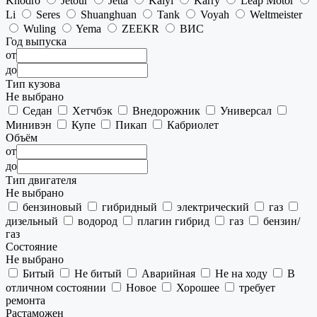
Khodro
Jetour
Jetta
Kaiyi
Karry
Leap Motor
Li
Seres
Shuanghuan
Tank
Voyah
Weltmeister
Wuling
Yema
ZEEKR
ВИС
Год выпуска
от
до
Тип кузова
Не выбрано
Седан
Хетчбэк
Внедорожник
Универсал
Минивэн
Купе
Пикап
Кабриолет
Объём
от
до
Тип двигателя
Не выбрано
бензиновый
гибридный
электрический
газ
дизельный
водород
плагин гибрид
газ
бензин/
газ
Состояние
Не выбрано
Битый
Не битый
Аварийная
Не на ходу
В
отличном состоянии
Новое
Хорошее
требует
ремонта
Растаможен