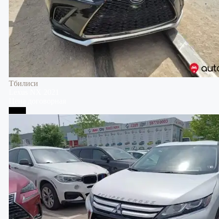
Тбилиси
Lexus
NX
2021
Цена договорная
Телави