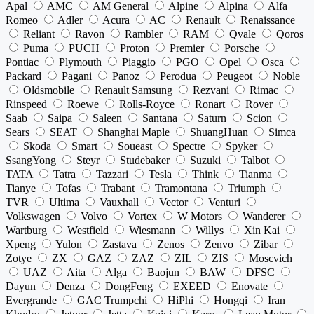
Apal
AMC
AM General
Alpine
Alpina
Alfa
Romeo
Adler
Acura
AC
Renault
Renaissance
Reliant
Ravon
Rambler
RAM
Qvale
Qoros
Puma
PUCH
Proton
Premier
Porsche
Pontiac
Plymouth
Piaggio
PGO
Opel
Osca
Packard
Pagani
Panoz
Perodua
Peugeot
Noble
Oldsmobile
Renault Samsung
Rezvani
Rimac
Rinspeed
Roewe
Rolls-Royce
Ronart
Rover
Saab
Saipa
Saleen
Santana
Saturn
Scion
Sears
SEAT
Shanghai Maple
ShuangHuan
Simca
Skoda
Smart
Soueast
Spectre
Spyker
SsangYong
Steyr
Studebaker
Suzuki
Talbot
TATA
Tatra
Tazzari
Tesla
Think
Tianma
Tianye
Tofas
Trabant
Tramontana
Triumph
TVR
Ultima
Vauxhall
Vector
Venturi
Volkswagen
Volvo
Vortex
W Motors
Wanderer
Wartburg
Westfield
Wiesmann
Willys
Xin Kai
Xpeng
Yulon
Zastava
Zenos
Zenvo
Zibar
Zotye
ZX
GAZ
ZAZ
ZIL
ZIS
Moscvich
UAZ
Aita
Alga
Baojun
BAW
DFSC
Dayun
Denza
DongFeng
EXEED
Enovate
Evergrande
GAC Trumpchi
HiPhi
Hongqi
Iran