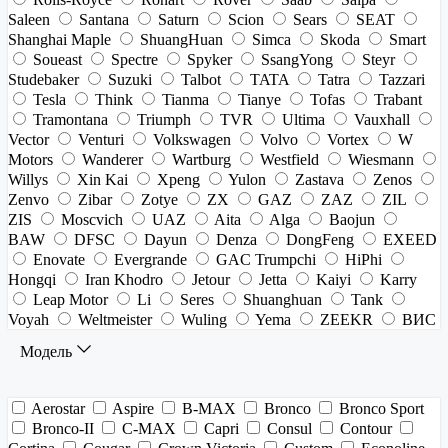
Saleen
Santana
Saturn
Scion
Sears
SEAT
Shanghai Maple
ShuangHuan
Simca
Skoda
Smart
Soueast
Spectre
Spyker
SsangYong
Steyr
Studebaker
Suzuki
Talbot
TATA
Tatra
Tazzari
Tesla
Think
Tianma
Tianye
Tofas
Trabant
Tramontana
Triumph
TVR
Ultima
Vauxhall
Vector
Venturi
Volkswagen
Volvo
Vortex
W
Motors
Wanderer
Wartburg
Westfield
Wiesmann
Willys
Xin Kai
Xpeng
Yulon
Zastava
Zenos
Zenvo
Zibar
Zotye
ZX
GAZ
ZAZ
ZIL
ZIS
Moscvich
UAZ
Aita
Alga
Baojun
BAW
DFSC
Dayun
Denza
DongFeng
EXEED
Enovate
Evergrande
GAC Trumpchi
HiPhi
Hongqi
Iran Khodro
Jetour
Jetta
Kaiyi
Karry
Leap Motor
Li
Seres
Shuanghuan
Tank
Voyah
Weltmeister
Wuling
Yema
ZEEKR
ВИС
Модель
Aerostar
Aspire
B-MAX
Bronco
Bronco Sport
Bronco-II
C-MAX
Capri
Consul
Contour