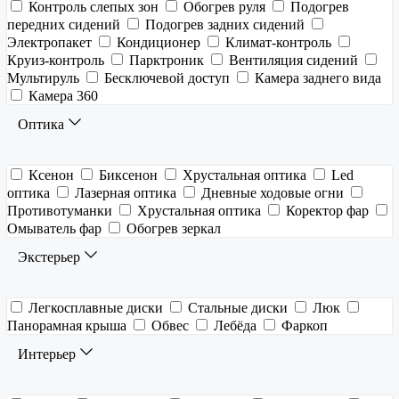
Контроль слепых зон
Обогрев руля
Подогрев
передних сидений
Подогрев задних сидений
Электропакет
Кондиционер
Климат-контроль
Круиз-контроль
Парктроник
Вентиляция сидений
Мультируль
Бесключевой доступ
Камера заднего вида
Камера 360
Оптика
Ксенон
Биксенон
Хрустальная оптика
Led
оптика
Лазерная оптика
Дневные ходовые огни
Противотуманки
Хрустальная оптика
Коректор фар
Омыватель фар
Обогрев зеркал
Экстерьер
Легкосплавные диски
Стальные диски
Люк
Панорамная крыша
Обвес
Лебёда
Фаркоп
Интерьер