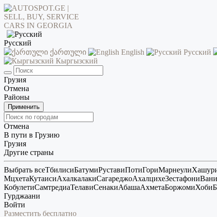
Русский
ქართული
English
Русский
Кыргызский
Грузия
Отмена
Районы
Применить
Отмена
В пути в Грузию
Грузия
Другие страны
Выбрать все
Тбилиси
Батуми
Рустави
Поти
Гори
Марнеули
Хашур
Мцхета
Кутаиси
Ахалкалаки
Сагареджо
Ахалцихе
Зестафони
Ван
Кобулети
Самтредиа
Телави
Сенаки
Абаша
Ахмета
Боржоми
Хоби
Б
Гурджаани
Войти
Разместить бесплатно