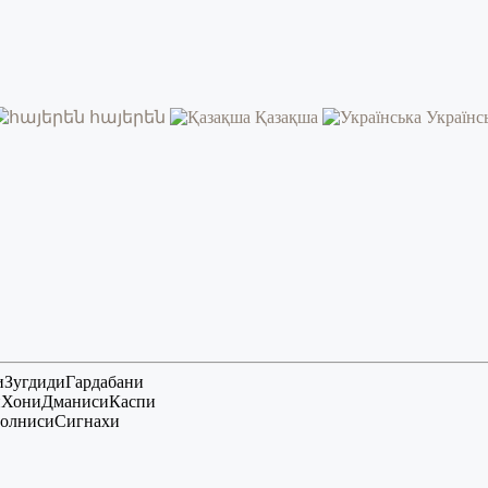
հայերեն
Қазақша
Українс
и
Зугдиди
Гардабани
и
Хони
Дманиси
Каспи
олниси
Сигнахи