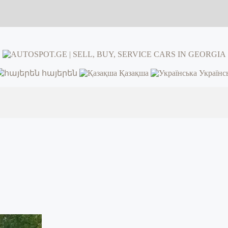
հայերեն
Қазақша
Українс