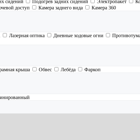
их сидений
Подогрев задних сидений
Электропакет
К
ючевой доступ
Камера заднего вида
Камера 360
а
Лазерная оптика
Дневные ходовые огни
Противотум
рамная крыша
Обвес
Лебёда
Фаркоп
инированный