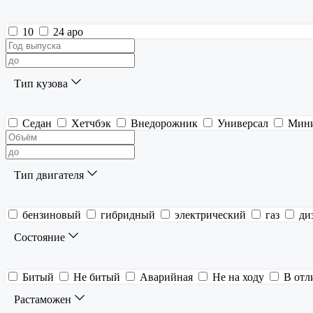
10
24 аро
Тип кузова
Седан
Хетчбэк
Внедорожник
Универсал
Мин
Тип двигателя
бензиновый
гибридный
электрический
газ
ди
Состояние
Битый
Не битый
Аварийная
Не на ходу
В отл
Растаможен