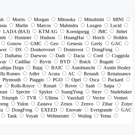
sh
Morris
Morgan
Mitsuoka
Mitsubishi
MINI
ssia
Marlin
Marcos
Mahindra
Luxgen
Lucid
LADA (ВАЗ)
KTM AG
Koenigsegg
JMC
Jinbei
niti
Hummer
Hudson
HuangHai
Horch
Holden
Gonow
GMC
Geo
Genesis
Geely
GAC
wer
DS
Donkervoort
Doninvest
DongFeng
Daihatsu
Daewoo
Dadi
Dacia
Cord
Coggiola
way
Cadillac
Byvin
BYD
Buick
Bugatti
altijas Dzips
Bajaj
BAIC
Autobianchi
Austin Healey
lfa Romeo
Adler
Acura
AC
Renault
Renaissance
Plymouth
Piaggio
PGO
Opel
Osca
Packard
e
Rolls-Royce
Ronart
Rover
Saab
Saipa
east
Spectre
Spyker
SsangYong
Steyr
Studebaker
Triumph
TVR
Ultima
Vauxhall
Vector
Venturi
peng
Yulon
Zastava
Zenos
Zenvo
Zibar
Zotye
za
DongFeng
EXEED
Enovate
Evergrande
GAC
Tank
Voyah
Weltmeister
Wuling
Yema