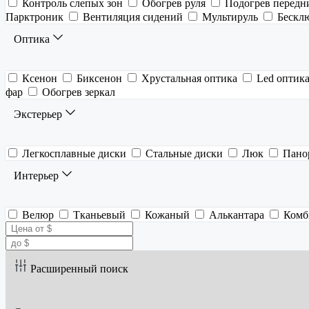
Контроль слепых зон
Обогрев руля
Подогрев передн
Парктроник
Вентиляция сидений
Мультируль
Бескл
Оптика
Ксенон
Биксенон
Хрустальная оптика
Led оптик
фар
Обогрев зеркал
Экстерьер
Легкосплавные диски
Стальные диски
Люк
Пано
Интерьер
Велюр
Тканьевый
Кожаный
Алькантара
Комб
Расширенный поиск