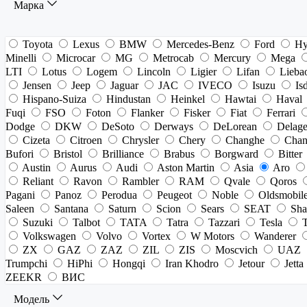
Марка
Toyota
Lexus
BMW
Mercedes-Benz
Ford
Hy
Minelli
Microcar
MG
Metrocab
Mercury
Mega
LTI
Lotus
Logem
Lincoln
Ligier
Lifan
Lieba
Jensen
Jeep
Jaguar
JAC
IVECO
Isuzu
Is
Hispano-Suiza
Hindustan
Heinkel
Hawtai
Haval
Fuqi
FSO
Foton
Flanker
Fisker
Fiat
Ferrari
Dodge
DKW
DeSoto
Derways
DeLorean
Delag
Cizeta
Citroen
Chrysler
Chery
Changhe
Chan
Bufori
Bristol
Brilliance
Brabus
Borgward
Bitter
Austin
Aurus
Audi
Aston Martin
Asia
Aro
Reliant
Ravon
Rambler
RAM
Qvale
Qoros
Pagani
Panoz
Perodua
Peugeot
Noble
Oldsmobil
Saleen
Santana
Saturn
Scion
Sears
SEAT
Sha
Suzuki
Talbot
TATA
Tatra
Tazzari
Tesla
Volkswagen
Volvo
Vortex
W Motors
Wanderer
ZX
GAZ
ZAZ
ZIL
ZIS
Moscvich
UAZ
Trumpchi
HiPhi
Hongqi
Iran Khodro
Jetour
Jetta
ZEEKR
ВИС
Модель