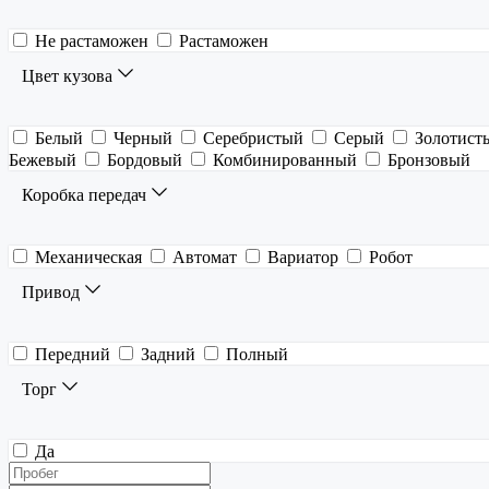
Не растаможен
Растаможен
Цвет кузова
Белый
Черный
Серебристый
Серый
Золотист
Бежевый
Бордовый
Комбинированный
Бронзовый
Коробка передач
Механическая
Автомат
Вариатор
Робот
Привод
Передний
Задний
Полный
Торг
Да