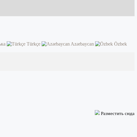
ька
Türkçe
Azərbaycan
Özbek
Разместить сюда