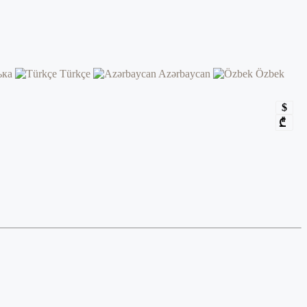
ька
Türkçe
Azərbaycan
Özbek
$
₾