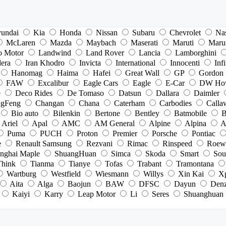
undai
Kia
Honda
Nissan
Subaru
Chevrolet
Na
McLaren
Mazda
Maybach
Maserati
Maruti
Maru
o Motor
Landwind
Land Rover
Lancia
Lamborghini
dera
Iran Khodro
Invicta
International
Innocenti
Infi
Hanomag
Haima
Hafei
Great Wall
GP
Gordon
FAW
Excalibur
Eagle Cars
Eagle
E-Car
DW Ho
e
Deco Rides
De Tomaso
Datsun
Dallara
Daimler
gFeng
Changan
Chana
Caterham
Carbodies
Calla
Bio auto
Bilenkin
Bertone
Bentley
Batmobile
B
Ariel
Apal
AMC
AM General
Alpine
Alpina
A
Puma
PUCH
Proton
Premier
Porsche
Pontiac
e
Renault Samsung
Rezvani
Rimac
Rinspeed
Roew
nghai Maple
ShuangHuan
Simca
Skoda
Smart
Sou
Think
Tianma
Tianye
Tofas
Trabant
Tramontana
Wartburg
Westfield
Wiesmann
Willys
Xin Kai
X
Aita
Alga
Baojun
BAW
DFSC
Dayun
Den
Kaiyi
Karry
Leap Motor
Li
Seres
Shuanghuan