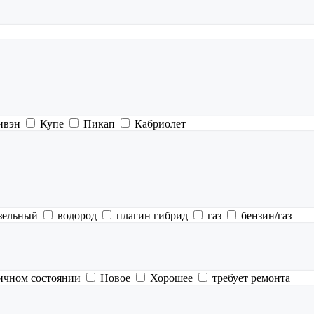
ивэн
Купе
Пикап
Кабриолет
зельный
водород
плагин гибрид
газ
бензин/газ
ичном состоянии
Новое
Хорошее
требует ремонта