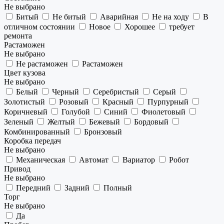
Не выбрано
Битый
Не битый
Аварийная
Не на ходу
В
отличном состоянии
Новое
Хорошее
требует
ремонта
Растаможен
Не выбрано
Не растаможен
Растаможен
Цвет кузова
Не выбрано
Белый
Черный
Серебристый
Серый
Золотистый
Розовый
Красный
Пурпурный
Коричневый
Голубой
Синий
Фиолетовый
Зеленый
Желтый
Бежевый
Бордовый
Комбинированный
Бронзовый
Коробка передач
Не выбрано
Механическая
Автомат
Вариатор
Робот
Привод
Не выбрано
Передний
Задний
Полный
Торг
Не выбрано
Да