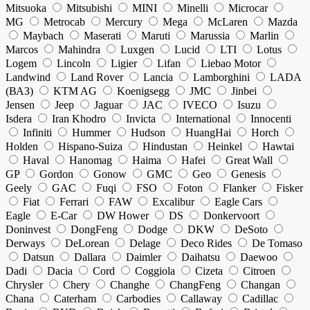
Mitsuoka
Mitsubishi
MINI
Minelli
Microcar
MG
Metrocab
Mercury
Mega
McLaren
Mazda
Maybach
Maserati
Maruti
Marussia
Marlin
Marcos
Mahindra
Luxgen
Lucid
LTI
Lotus
Logem
Lincoln
Ligier
Lifan
Liebao Motor
Landwind
Land Rover
Lancia
Lamborghini
LADA
(ВАЗ)
KTM AG
Koenigsegg
JMC
Jinbei
Jensen
Jeep
Jaguar
JAC
IVECO
Isuzu
Isdera
Iran Khodro
Invicta
International
Innocenti
Infiniti
Hummer
Hudson
HuangHai
Horch
Holden
Hispano-Suiza
Hindustan
Heinkel
Hawtai
Haval
Hanomag
Haima
Hafei
Great Wall
GP
Gordon
Gonow
GMC
Geo
Genesis
Geely
GAC
Fuqi
FSO
Foton
Flanker
Fisker
Fiat
Ferrari
FAW
Excalibur
Eagle Cars
Eagle
E-Car
DW Hower
DS
Donkervoort
Doninvest
DongFeng
Dodge
DKW
DeSoto
Derways
DeLorean
Delage
Deco Rides
De Tomaso
Datsun
Dallara
Daimler
Daihatsu
Daewoo
Dadi
Dacia
Cord
Coggiola
Cizeta
Citroen
Chrysler
Chery
Changhe
ChangFeng
Changan
Chana
Caterham
Carbodies
Callaway
Cadillac