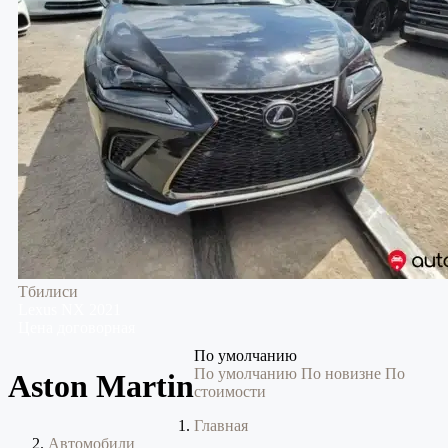
Тбилиси
Lexus
NX
2021
Цена договорная
По умолчанию
По умолчанию
По новизне
По
Aston Martin
стоимости
Главная
Автомобили