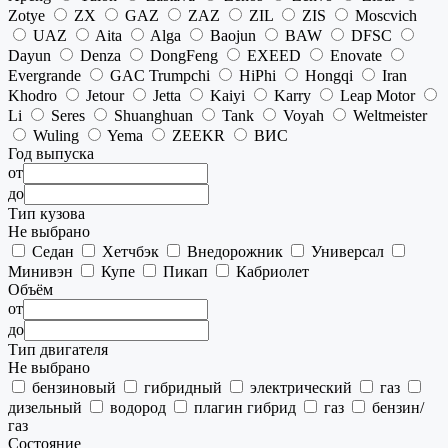
Zotye
ZX
GAZ
ZAZ
ZIL
ZIS
Moscvich
UAZ
Aita
Alga
Baojun
BAW
DFSC
Dayun
Denza
DongFeng
EXEED
Enovate
Evergrande
GAC Trumpchi
HiPhi
Hongqi
Iran
Khodro
Jetour
Jetta
Kaiyi
Karry
Leap Motor
Li
Seres
Shuanghuan
Tank
Voyah
Weltmeister
Wuling
Yema
ZEEKR
ВИС
Год выпуска
от
до
Тип кузова
Не выбрано
Седан
Хетчбэк
Внедорожник
Универсал
Минивэн
Купе
Пикап
Кабриолет
Объём
от
до
Тип двигателя
Не выбрано
бензиновый
гибридный
электрический
газ
дизельный
водород
плагин гибрид
газ
бензин/
газ
Состояние