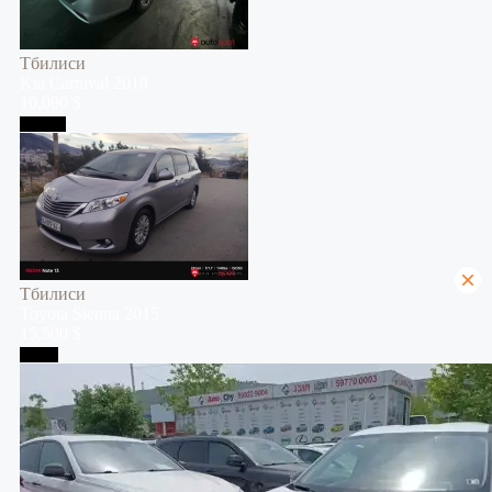
Тбилиси
Kia
Carnival
2018
10,000 $
Тбилиси
Тбилиси
Toyota
Sienna
2015
15,500 $
Телави