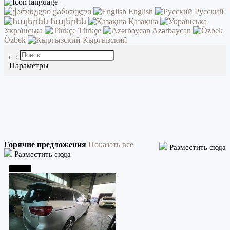
ქართული
English
Русский
հայերեն
Қазақша
Українська
Türkçe
Azərbaycan
Özbek
Кыргызский
Параметры
Горячие предложения
Показать все
Разместить сюда
Разместить сюда
Тбилиси