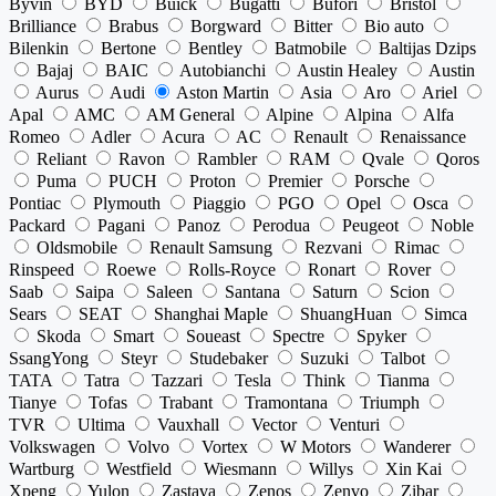
Byvin
BYD
Buick
Bugatti
Bufori
Bristol
Brilliance
Brabus
Borgward
Bitter
Bio auto
Bilenkin
Bertone
Bentley
Batmobile
Baltijas Dzips
Bajaj
BAIC
Autobianchi
Austin Healey
Austin
Aurus
Audi
Aston Martin
Asia
Aro
Ariel
Apal
AMC
AM General
Alpine
Alpina
Alfa
Romeo
Adler
Acura
AC
Renault
Renaissance
Reliant
Ravon
Rambler
RAM
Qvale
Qoros
Puma
PUCH
Proton
Premier
Porsche
Pontiac
Plymouth
Piaggio
PGO
Opel
Osca
Packard
Pagani
Panoz
Perodua
Peugeot
Noble
Oldsmobile
Renault Samsung
Rezvani
Rimac
Rinspeed
Roewe
Rolls-Royce
Ronart
Rover
Saab
Saipa
Saleen
Santana
Saturn
Scion
Sears
SEAT
Shanghai Maple
ShuangHuan
Simca
Skoda
Smart
Soueast
Spectre
Spyker
SsangYong
Steyr
Studebaker
Suzuki
Talbot
TATA
Tatra
Tazzari
Tesla
Think
Tianma
Tianye
Tofas
Trabant
Tramontana
Triumph
TVR
Ultima
Vauxhall
Vector
Venturi
Volkswagen
Volvo
Vortex
W Motors
Wanderer
Wartburg
Westfield
Wiesmann
Willys
Xin Kai
Xpeng
Yulon
Zastava
Zenos
Zenvo
Zibar