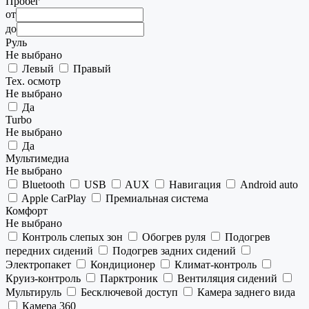
Пробег
от
до
Руль
Не выбрано
Левый
Правый
Тех. осмотр
Не выбрано
Да
Turbo
Не выбрано
Да
Мультимедиа
Не выбрано
Bluetooth
USB
AUX
Навигация
Android auto
Apple CarPlay
Премиальная система
Комфорт
Не выбрано
Контроль слепых зон
Обогрев руля
Подогрев
передних сидений
Подогрев задних сидений
Электропакет
Кондиционер
Климат-контроль
Круиз-контроль
Парктроник
Вентиляция сидений
Мультируль
Бесключевой доступ
Камера заднего вида
Камера 360