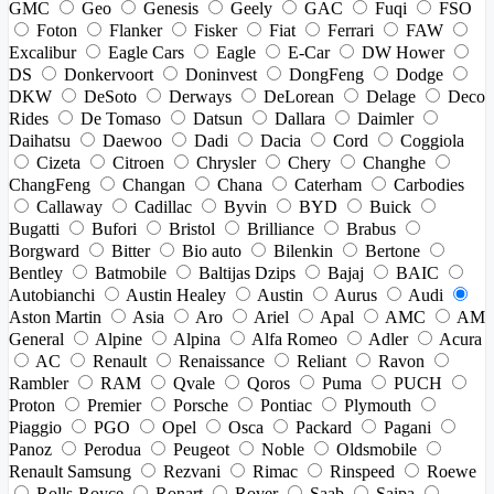
GMC
Geo
Genesis
Geely
GAC
Fuqi
FSO
Foton
Flanker
Fisker
Fiat
Ferrari
FAW
Excalibur
Eagle Cars
Eagle
E-Car
DW Hower
DS
Donkervoort
Doninvest
DongFeng
Dodge
DKW
DeSoto
Derways
DeLorean
Delage
Deco
Rides
De Tomaso
Datsun
Dallara
Daimler
Daihatsu
Daewoo
Dadi
Dacia
Cord
Coggiola
Cizeta
Citroen
Chrysler
Chery
Changhe
ChangFeng
Changan
Chana
Caterham
Carbodies
Callaway
Cadillac
Byvin
BYD
Buick
Bugatti
Bufori
Bristol
Brilliance
Brabus
Borgward
Bitter
Bio auto
Bilenkin
Bertone
Bentley
Batmobile
Baltijas Dzips
Bajaj
BAIC
Autobianchi
Austin Healey
Austin
Aurus
Audi
Aston Martin
Asia
Aro
Ariel
Apal
AMC
AM
General
Alpine
Alpina
Alfa Romeo
Adler
Acura
AC
Renault
Renaissance
Reliant
Ravon
Rambler
RAM
Qvale
Qoros
Puma
PUCH
Proton
Premier
Porsche
Pontiac
Plymouth
Piaggio
PGO
Opel
Osca
Packard
Pagani
Panoz
Perodua
Peugeot
Noble
Oldsmobile
Renault Samsung
Rezvani
Rimac
Rinspeed
Roewe
Rolls-Royce
Ronart
Rover
Saab
Saipa