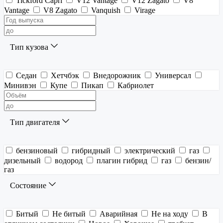
Tickford Capri
V12 Vantage
V12 Zagato
V8
Vantage
V8 Zagato
Vanquish
Virage
Тип кузова
Седан
Хетчбэк
Внедорожник
Универсал
Минивэн
Купе
Пикап
Кабриолет
Тип двигателя
бензиновый
гибридный
электрический
газ
дизельный
водород
плагин гибрид
газ
бензин/
газ
Состояние
Битый
Не битый
Аварийная
Не на ходу
В