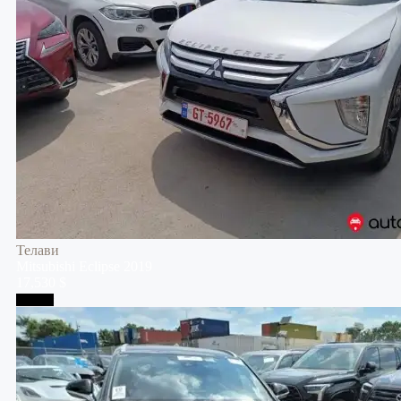
Телави
Mitsubishi
Eclipse
2019
17,530 $
Тбилиси