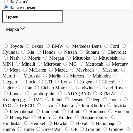
За 7 дней
За все время
Марка
Toyota
Lexus
BMW
Mercedes-Benz
Ford
Hyundai
Kia
Honda
Nissan
Subaru
Chevrolet
Nash
Morris
Morgan
Mitsuoka
Mitsubishi
MINI
Minelli
Microcar
MG
Metrocab
Mercury
Mega
McLaren
Mazda
Maybach
Maserati
Maruti
Marussia
Marlin
Marcos
Mahindra
Luxgen
Lucid
LTI
Lotus
Logem
Lincoln
Ligier
Lifan
Liebao Motor
Landwind
Land Rover
Lancia
Lamborghini
LADA (ВАЗ)
KTM AG
Koenigsegg
JMC
Jinbei
Jensen
Jeep
Jaguar
JAC
IVECO
Isuzu
Isdera
Iran Khodro
Invicta
International
Innocenti
Infiniti
Hummer
Hudson
HuangHai
Horch
Holden
Hispano-Suiza
Hindustan
Heinkel
Hawtai
Haval
Hanomag
Haima
Hafei
Great Wall
GP
Gordon
Gonow