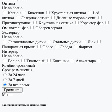
Оптика
Не выбрано
Ксенон
Биксенон
Хрустальная оптика
Led
оптика
Лазерная оптика
Дневные ходовые огни
Противотуманки
Хрустальная оптика
Коректор фар
Омыватель фар
Обогрев зеркал
Экстерьер
Не выбрано
Легкосплавные диски
Стальные диски
Люк
Панорамная крыша
Обвес
Лебёда
Фаркоп
Интерьер
Не выбрано
Велюр
Тканьевый
Кожаный
Алькантара
Комбинированный
Срок размещения
За 24 часа
За 7 дней
За все время
Применить
Меню
Зарегистрируйтесь на нашем сайте