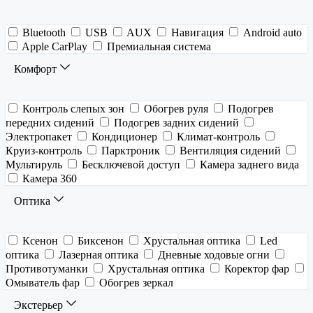
Bluetooth
USB
AUX
Навигация
Android auto
Apple CarPlay
Премиальная система
Комфорт
Контроль слепых зон
Обогрев руля
Подогрев
передних сидений
Подогрев задних сидений
Электропакет
Кондиционер
Климат-контроль
Круиз-контроль
Парктроник
Вентиляция сидений
Мультируль
Бесключевой доступ
Камера заднего вида
Камера 360
Оптика
Ксенон
Биксенон
Хрустальная оптика
Led
оптика
Лазерная оптика
Дневные ходовые огни
Противотуманки
Хрустальная оптика
Коректор фар
Омыватель фар
Обогрев зеркал
Экстерьер