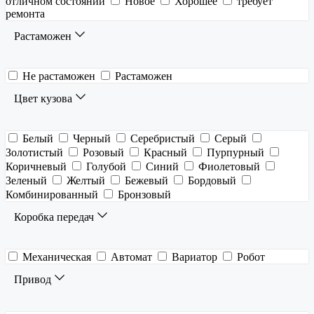
отличном состоянии
Новое
Хорошее
требует
ремонта
Растаможен
Не растаможен
Растаможен
Цвет кузова
Белый
Черный
Серебристый
Серый
Золотистый
Розовый
Красный
Пурпурный
Коричневый
Голубой
Синий
Фиолетовый
Зеленый
Желтый
Бежевый
Бордовый
Комбинированный
Бронзовый
Коробка передач
Механическая
Автомат
Вариатор
Робот
Привод