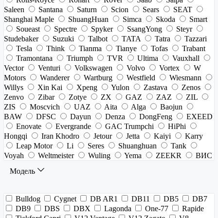
Saleen
Santana
Saturn
Scion
Sears
SEAT
Shanghai Maple
ShuangHuan
Simca
Skoda
Smart
Soueast
Spectre
Spyker
SsangYong
Steyr
Studebaker
Suzuki
Talbot
TATA
Tatra
Tazzari
Tesla
Think
Tianma
Tianye
Tofas
Trabant
Tramontana
Triumph
TVR
Ultima
Vauxhall
Vector
Venturi
Volkswagen
Volvo
Vortex
W
Motors
Wanderer
Wartburg
Westfield
Wiesmann
Willys
Xin Kai
Xpeng
Yulon
Zastava
Zenos
Zenvo
Zibar
Zotye
ZX
GAZ
ZAZ
ZIL
ZIS
Moscvich
UAZ
Aita
Alga
Baojun
BAW
DFSC
Dayun
Denza
DongFeng
EXEED
Enovate
Evergrande
GAC Trumpchi
HiPhi
Hongqi
Iran Khodro
Jetour
Jetta
Kaiyi
Karry
Leap Motor
Li
Seres
Shuanghuan
Tank
Voyah
Weltmeister
Wuling
Yema
ZEEKR
ВИС
Модель
Bulldog
Cygnet
DB AR1
DB11
DB5
DB7
DB9
DBS
DBX
Lagonda
One-77
Rapide