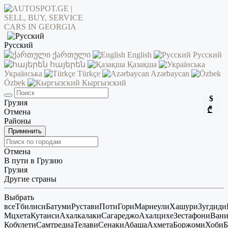
Русский
ქართული
English
Русский
հայերեն
Қазақша
Українська
Türkçe
Azərbaycan
Özbek
Кыргызский
$
Грузия
₾
Отмена
Районы
Применить
Отмена
В пути в Грузию
Грузия
Другие страны
Выбрать
все
Тбилиси
Батуми
Рустави
Поти
Гори
Марнеули
Хашури
Зугдиди
Мцхета
Кутаиси
Ахалкалаки
Сагареджо
Ахалцихе
Зестафони
Ван
Кобулети
Самтредиа
Телави
Сенаки
Абаша
Ахмета
Боржоми
Хоби
Б