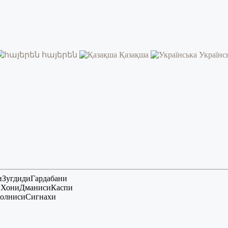
հայերեն
Қазақша
Українс
и
Зугдиди
Гардабани
и
Хони
Дманиси
Каспи
олниси
Сигнахи