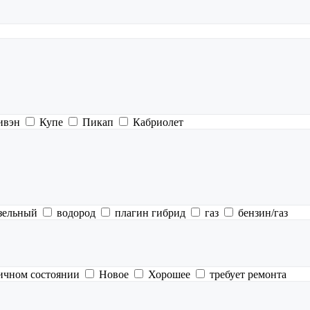
ивэн
Купе
Пикап
Кабриолет
зельный
водород
плагин гибрид
газ
бензин/газ
ичном состоянии
Новое
Хорошее
требует ремонта