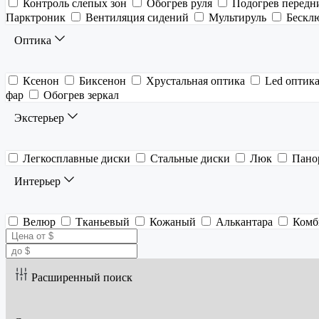
Контроль слепых зон
Обогрев руля
Подогрев передн
Парктроник
Вентиляция сидений
Мультируль
Бескл
Оптика
Ксенон
Биксенон
Хрустальная оптика
Led оптик
фар
Обогрев зеркал
Экстерьер
Легкосплавные диски
Стальные диски
Люк
Пано
Интерьер
Велюр
Тканьевый
Кожаный
Алькантара
Комб
Расширенный поиск