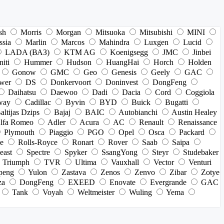
sh
Morris
Morgan
Mitsuoka
Mitsubishi
MINI
ssia
Marlin
Marcos
Mahindra
Luxgen
Lucid
LADA (ВАЗ)
KTM AG
Koenigsegg
JMC
Jinbei
niti
Hummer
Hudson
HuangHai
Horch
Holden
Gonow
GMC
Geo
Genesis
Geely
GAC
wer
DS
Donkervoort
Doninvest
DongFeng
Daihatsu
Daewoo
Dadi
Dacia
Cord
Coggiola
way
Cadillac
Byvin
BYD
Buick
Bugatti
altijas Dzips
Bajaj
BAIC
Autobianchi
Austin Healey
lfa Romeo
Adler
Acura
AC
Renault
Renaissance
Plymouth
Piaggio
PGO
Opel
Osca
Packard
e
Rolls-Royce
Ronart
Rover
Saab
Saipa
east
Spectre
Spyker
SsangYong
Steyr
Studebaker
Triumph
TVR
Ultima
Vauxhall
Vector
Venturi
peng
Yulon
Zastava
Zenos
Zenvo
Zibar
Zotye
za
DongFeng
EXEED
Enovate
Evergrande
GAC
Tank
Voyah
Weltmeister
Wuling
Yema