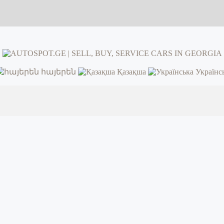
հայերեն
Қазақша
Українс