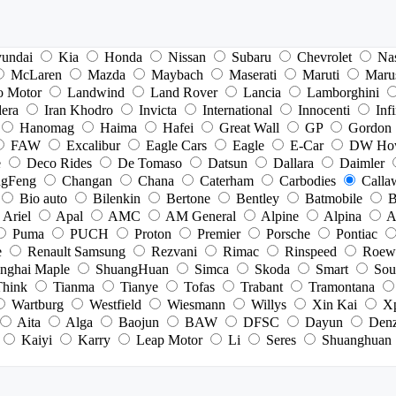
undai
Kia
Honda
Nissan
Subaru
Chevrolet
Na
McLaren
Mazda
Maybach
Maserati
Maruti
Maru
o Motor
Landwind
Land Rover
Lancia
Lamborghini
dera
Iran Khodro
Invicta
International
Innocenti
Infi
Hanomag
Haima
Hafei
Great Wall
GP
Gordon
FAW
Excalibur
Eagle Cars
Eagle
E-Car
DW Ho
e
Deco Rides
De Tomaso
Datsun
Dallara
Daimler
gFeng
Changan
Chana
Caterham
Carbodies
Calla
Bio auto
Bilenkin
Bertone
Bentley
Batmobile
B
Ariel
Apal
AMC
AM General
Alpine
Alpina
A
Puma
PUCH
Proton
Premier
Porsche
Pontiac
e
Renault Samsung
Rezvani
Rimac
Rinspeed
Roew
nghai Maple
ShuangHuan
Simca
Skoda
Smart
Sou
Think
Tianma
Tianye
Tofas
Trabant
Tramontana
Wartburg
Westfield
Wiesmann
Willys
Xin Kai
X
Aita
Alga
Baojun
BAW
DFSC
Dayun
Den
Kaiyi
Karry
Leap Motor
Li
Seres
Shuanghuan