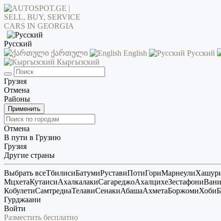
Русский
ქართული
English
Русский
Кыргызский
Грузия
Отмена
Районы
Применить
Отмена
В пути в Грузию
Грузия
Другие страны
Выбрать все
Тбилиси
Батуми
Рустави
Поти
Гори
Марнеули
Хашур
Мцхета
Кутаиси
Ахалкалаки
Сагареджо
Ахалцихе
Зестафони
Ван
Кобулети
Самтредиа
Телави
Сенаки
Абаша
Ахмета
Боржоми
Хоби
Б
Гурджаани
Войти
Разместить бесплатно