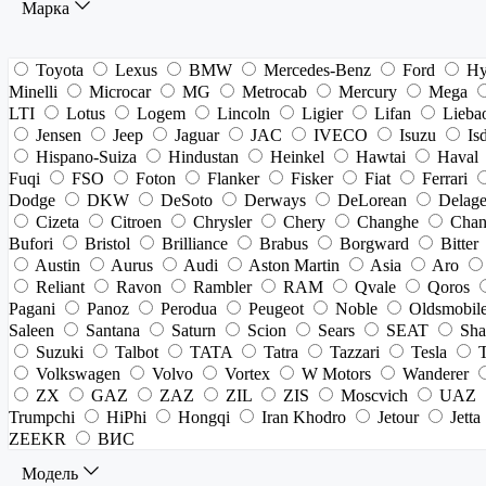
Марка
Toyota
Lexus
BMW
Mercedes-Benz
Ford
Hy
Minelli
Microcar
MG
Metrocab
Mercury
Mega
LTI
Lotus
Logem
Lincoln
Ligier
Lifan
Lieba
Jensen
Jeep
Jaguar
JAC
IVECO
Isuzu
Is
Hispano-Suiza
Hindustan
Heinkel
Hawtai
Haval
Fuqi
FSO
Foton
Flanker
Fisker
Fiat
Ferrari
Dodge
DKW
DeSoto
Derways
DeLorean
Delag
Cizeta
Citroen
Chrysler
Chery
Changhe
Chan
Bufori
Bristol
Brilliance
Brabus
Borgward
Bitter
Austin
Aurus
Audi
Aston Martin
Asia
Aro
Reliant
Ravon
Rambler
RAM
Qvale
Qoros
Pagani
Panoz
Perodua
Peugeot
Noble
Oldsmobil
Saleen
Santana
Saturn
Scion
Sears
SEAT
Sha
Suzuki
Talbot
TATA
Tatra
Tazzari
Tesla
Volkswagen
Volvo
Vortex
W Motors
Wanderer
ZX
GAZ
ZAZ
ZIL
ZIS
Moscvich
UAZ
Trumpchi
HiPhi
Hongqi
Iran Khodro
Jetour
Jetta
ZEEKR
ВИС
Модель