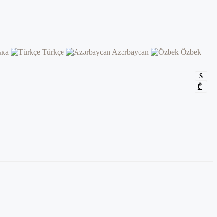
ька
Türkçe
Azərbaycan
Özbek
$
₾