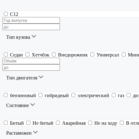
C12
Тип кузова
Седан
Хетчбэк
Внедорожник
Универсал
Мин
Тип двигателя
бензиновый
гибридный
электрический
газ
ди
Состояние
Битый
Не битый
Аварийная
Не на ходу
В отл
Растаможен