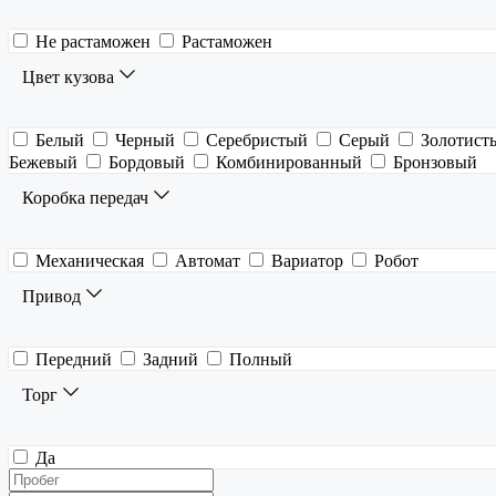
Не растаможен
Растаможен
Цвет кузова
Белый
Черный
Серебристый
Серый
Золотист
Бежевый
Бордовый
Комбинированный
Бронзовый
Коробка передач
Механическая
Автомат
Вариатор
Робот
Привод
Передний
Задний
Полный
Торг
Да