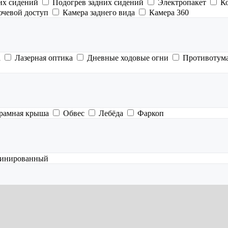
их сидений
Подогрев задних сидений
Электропакет
К
ючевой доступ
Камера заднего вида
Камера 360
а
Лазерная оптика
Дневные ходовые огни
Противотум
рамная крыша
Обвес
Лебёда
Фаркоп
инированный