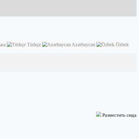
ька
Türkçe
Azərbaycan
Özbek
Разместить сюда