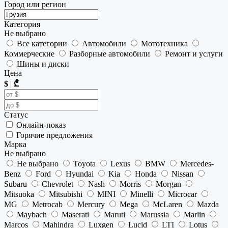
Город или регион
Категория
Не выбрано
Все категории
Автомобили
Мототехника
Коммерческие
Разборные автомобили
Ремонт и услуги
Шины и диски
Цена
$
|
₾
Статус
Онлайн-показ
Горячие предложения
Марка
Не выбрано
Не выбрано
Toyota
Lexus
BMW
Mercedes-
Benz
Ford
Hyundai
Kia
Honda
Nissan
Subaru
Chevrolet
Nash
Morris
Morgan
Mitsuoka
Mitsubishi
MINI
Minelli
Microcar
MG
Metrocab
Mercury
Mega
McLaren
Mazda
Maybach
Maserati
Maruti
Marussia
Marlin
Marcos
Mahindra
Luxgen
Lucid
LTI
Lotus