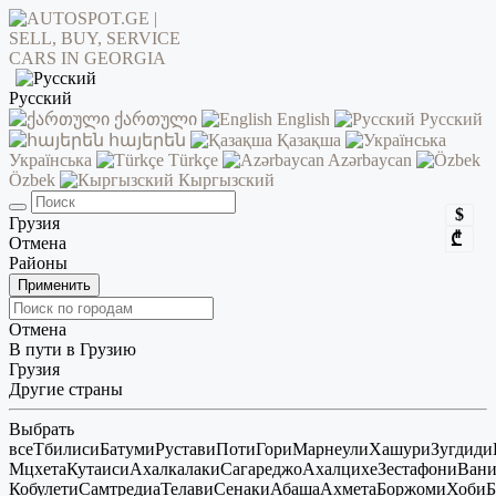
Русский
ქართული
English
Русский
հայերեն
Қазақша
Українська
Türkçe
Azərbaycan
Özbek
Кыргызский
$
Грузия
₾
Отмена
Районы
Применить
Отмена
В пути в Грузию
Грузия
Другие страны
Выбрать
все
Тбилиси
Батуми
Рустави
Поти
Гори
Марнеули
Хашури
Зугдиди
Мцхета
Кутаиси
Ахалкалаки
Сагареджо
Ахалцихе
Зестафони
Ван
Кобулети
Самтредиа
Телави
Сенаки
Абаша
Ахмета
Боржоми
Хоби
Б