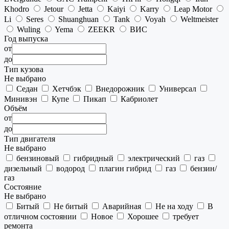
Khodro
Jetour
Jetta
Kaiyi
Karry
Leap Motor
Li
Seres
Shuanghuan
Tank
Voyah
Weltmeister
Wuling
Yema
ZEEKR
ВИС
Год выпуска
от
до
Тип кузова
Не выбрано
Седан
Хетчбэк
Внедорожник
Универсал
Минивэн
Купе
Пикап
Кабриолет
Объём
от
до
Тип двигателя
Не выбрано
бензиновый
гибридный
электрический
газ
дизельный
водород
плагин гибрид
газ
бензин/
газ
Состояние
Не выбрано
Битый
Не битый
Аварийная
Не на ходу
В
отличном состоянии
Новое
Хорошее
требует
ремонта