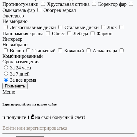
Противотуманки
Хрустальная оптика
Коректор фар
Омыватель фар
Обогрев зеркал
Экстерьер
Не выбрано
Легкосплавные диски
Стальные диски
Люк
Панорамная крыша
Обвес
Лебёда
Фаркоп
Интерьер
Не выбрано
Велюр
Тканьевый
Кожаный
Алькантара
Комбинированный
Срок размещения
За 24 часа
За 7 дней
За все время
Применить
Меню
Зарегистрируйтесь на нашем сайте
и получите
1 ₾
на свой бонусный счет!
Войти или зарегистрироваться