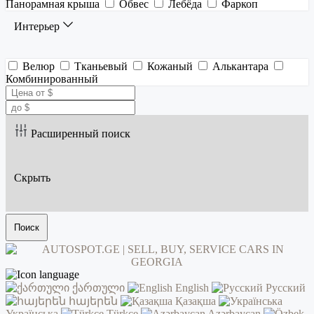
Панорамная крыша
Обвес
Лебёда
Фаркоп
Интерьер
Велюр
Тканьевый
Кожаный
Алькантара
Комбинированный
Расширенный поиск
Скрыть
Поиск
ქართული
English
Русский
հայերեն
Қазақша
Українська
Türkçe
Azərbaycan