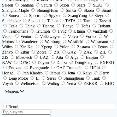
Saleen
Santana
Saturn
Scion
Sears
SEAT
Shanghai Maple
ShuangHuan
Simca
Skoda
Smart
Soueast
Spectre
Spyker
SsangYong
Steyr
Studebaker
Suzuki
Talbot
TATA
Tatra
Tazzari
Tesla
Think
Tianma
Tianye
Tofas
Trabant
Tramontana
Triumph
TVR
Ultima
Vauxhall
Vector
Venturi
Volkswagen
Volvo
Vortex
W
Motors
Wanderer
Wartburg
Westfield
Wiesmann
Willys
Xin Kai
Xpeng
Yulon
Zastava
Zenos
Zenvo
Zibar
Zotye
ZX
GAZ
ZAZ
ZIL
ZIS
Moscvich
UAZ
Aita
Alga
Baojun
BAW
DFSC
Dayun
Denza
DongFeng
EXEED
Enovate
Evergrande
GAC Trumpchi
HiPhi
Hongqi
Iran Khodro
Jetour
Jetta
Kaiyi
Karry
Leap Motor
Li
Seres
Shuanghuan
Tank
Voyah
Weltmeister
Wuling
Yema
ZEEKR
ВИС
Модель
Benni