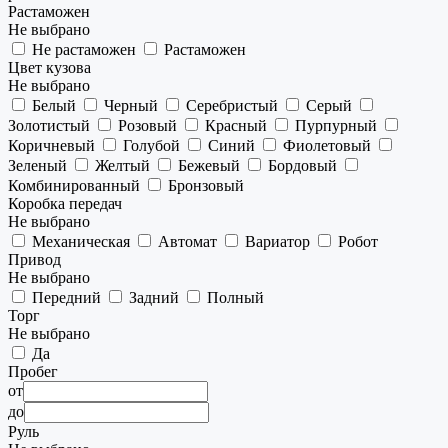
Растаможен
Не выбрано
Не растаможен
Растаможен
Цвет кузова
Не выбрано
Белый
Черный
Серебристый
Серый
Золотистый
Розовый
Красный
Пурпурный
Коричневый
Голубой
Синий
Фиолетовый
Зеленый
Желтый
Бежевый
Бордовый
Комбинированный
Бронзовый
Коробка передач
Не выбрано
Механическая
Автомат
Вариатор
Робот
Привод
Не выбрано
Передний
Задний
Полный
Торг
Не выбрано
Да
Пробег
от
до
Руль