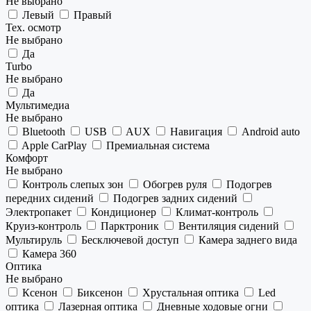
Не выбрано
Левый
Правый
Тех. осмотр
Не выбрано
Да
Turbo
Не выбрано
Да
Мультимедиа
Не выбрано
Bluetooth
USB
AUX
Навигация
Android auto
Apple CarPlay
Премиальная система
Комфорт
Не выбрано
Контроль слепых зон
Обогрев руля
Подогрев
передних сидений
Подогрев задних сидений
Электропакет
Кондиционер
Климат-контроль
Круиз-контроль
Парктроник
Вентиляция сидений
Мультируль
Бесключевой доступ
Камера заднего вида
Камера 360
Оптика
Не выбрано
Ксенон
Биксенон
Хрустальная оптика
Led
оптика
Лазерная оптика
Дневные ходовые огни