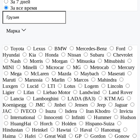
За 7 дней
За все время
Марка
Toyota
Lexus
BMW
Mercedes-Benz
Ford
Hyundai
Kia
Honda
Nissan
Subaru
Chevrolet
Nash
Morris
Morgan
Mitsuoka
Mitsubishi
MINI
Minelli
Microcar
MG
Metrocab
Mercury
Mega
McLaren
Mazda
Maybach
Maserati
Maruti
Marussia
Marlin
Marcos
Mahindra
Luxgen
Lucid
LTI
Lotus
Logem
Lincoln
Ligier
Lifan
Liebao Motor
Landwind
Land Rover
Lancia
Lamborghini
LADA (ВАЗ)
KTM AG
Koenigsegg
JMC
Jinbei
Jensen
Jeep
Jaguar
JAC
IVECO
Isuzu
Isdera
Iran Khodro
Invicta
International
Innocenti
Infiniti
Hummer
Hudson
HuangHai
Horch
Holden
Hispano-Suiza
Hindustan
Heinkel
Hawtai
Haval
Hanomag
Haima
Hafei
Great Wall
GP
Gordon
Gonow