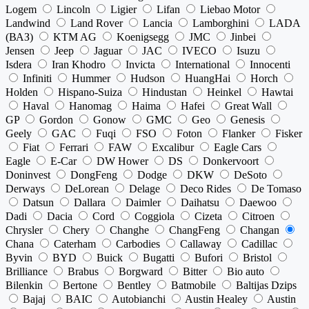
Logem
Lincoln
Ligier
Lifan
Liebao Motor
Landwind
Land Rover
Lancia
Lamborghini
LADA
(ВАЗ)
KTM AG
Koenigsegg
JMC
Jinbei
Jensen
Jeep
Jaguar
JAC
IVECO
Isuzu
Isdera
Iran Khodro
Invicta
International
Innocenti
Infiniti
Hummer
Hudson
HuangHai
Horch
Holden
Hispano-Suiza
Hindustan
Heinkel
Hawtai
Haval
Hanomag
Haima
Hafei
Great Wall
GP
Gordon
Gonow
GMC
Geo
Genesis
Geely
GAC
Fuqi
FSO
Foton
Flanker
Fisker
Fiat
Ferrari
FAW
Excalibur
Eagle Cars
Eagle
E-Car
DW Hower
DS
Donkervoort
Doninvest
DongFeng
Dodge
DKW
DeSoto
Derways
DeLorean
Delage
Deco Rides
De Tomaso
Datsun
Dallara
Daimler
Daihatsu
Daewoo
Dadi
Dacia
Cord
Coggiola
Cizeta
Citroen
Chrysler
Chery
Changhe
ChangFeng
Changan
Chana
Caterham
Carbodies
Callaway
Cadillac
Byvin
BYD
Buick
Bugatti
Bufori
Bristol
Brilliance
Brabus
Borgward
Bitter
Bio auto
Bilenkin
Bertone
Bentley
Batmobile
Baltijas Dzips
Bajaj
BAIC
Autobianchi
Austin Healey
Austin