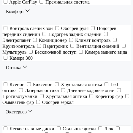
Apple CarPlay
Премиальная система
Комфорт
Контроль слепых зон
Обогрев руля
Подогрев
передних сидений
Подогрев задних сидений
Электропакет
Кондиционер
Климат-контроль
Круиз-контроль
Парктроник
Вентиляция сидений
Мультируль
Бесключевой доступ
Камера заднего вида
Камера 360
Оптика
Ксенон
Биксенон
Хрустальная оптика
Led
оптика
Лазерная оптика
Дневные ходовые огни
Противотуманки
Хрустальная оптика
Коректор фар
Омыватель фар
Обогрев зеркал
Экстерьер
Легкосплавные диски
Стальные диски
Люк