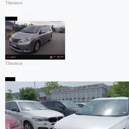
Тбилиси
Kia
Carnival
2018
10,000 $
Тбилиси
Тбилиси
Toyota
Sienna
2015
15,500 $
Телави