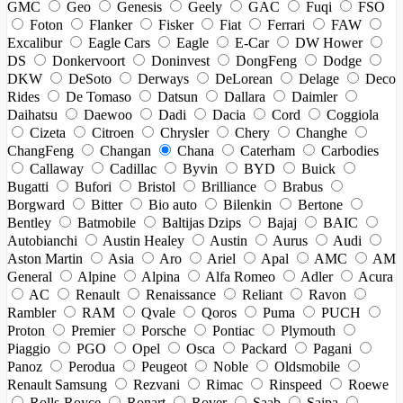
GMC
Geo
Genesis
Geely
GAC
Fuqi
FSO
Foton
Flanker
Fisker
Fiat
Ferrari
FAW
Excalibur
Eagle Cars
Eagle
E-Car
DW Hower
DS
Donkervoort
Doninvest
DongFeng
Dodge
DKW
DeSoto
Derways
DeLorean
Delage
Deco
Rides
De Tomaso
Datsun
Dallara
Daimler
Daihatsu
Daewoo
Dadi
Dacia
Cord
Coggiola
Cizeta
Citroen
Chrysler
Chery
Changhe
ChangFeng
Changan
Chana
Caterham
Carbodies
Callaway
Cadillac
Byvin
BYD
Buick
Bugatti
Bufori
Bristol
Brilliance
Brabus
Borgward
Bitter
Bio auto
Bilenkin
Bertone
Bentley
Batmobile
Baltijas Dzips
Bajaj
BAIC
Autobianchi
Austin Healey
Austin
Aurus
Audi
Aston Martin
Asia
Aro
Ariel
Apal
AMC
AM
General
Alpine
Alpina
Alfa Romeo
Adler
Acura
AC
Renault
Renaissance
Reliant
Ravon
Rambler
RAM
Qvale
Qoros
Puma
PUCH
Proton
Premier
Porsche
Pontiac
Plymouth
Piaggio
PGO
Opel
Osca
Packard
Pagani
Panoz
Perodua
Peugeot
Noble
Oldsmobile
Renault Samsung
Rezvani
Rimac
Rinspeed
Roewe
Rolls-Royce
Ronart
Rover
Saab
Saipa