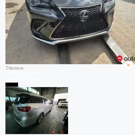
Тбилиси
Lexus
NX
2021
Цена договорная
Тбилиси