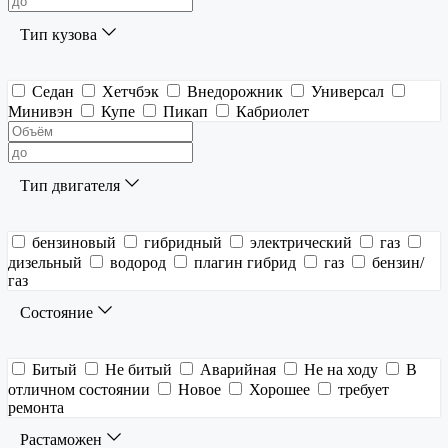
Тип кузова
Седан
Хетчбэк
Внедорожник
Универсал
Минивэн
Купе
Пикап
Кабриолет
Тип двигателя
бензиновый
гибридный
электрический
газ
дизельный
водород
плагин гибрид
газ
бензин/
газ
Состояние
Битый
Не битый
Аварийная
Не на ходу
В
отличном состоянии
Новое
Хорошее
требует
ремонта
Растаможен