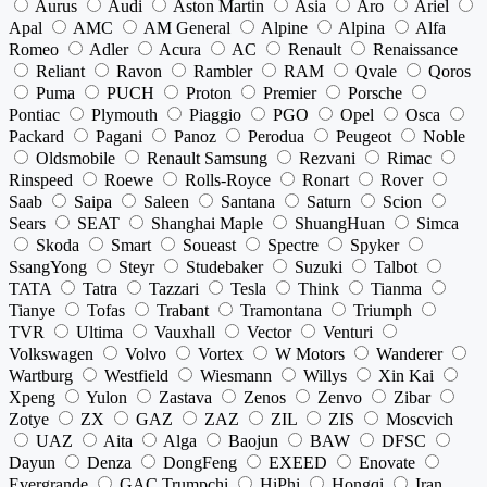
Aurus
Audi
Aston Martin
Asia
Aro
Ariel
Apal
AMC
AM General
Alpine
Alpina
Alfa
Romeo
Adler
Acura
AC
Renault
Renaissance
Reliant
Ravon
Rambler
RAM
Qvale
Qoros
Puma
PUCH
Proton
Premier
Porsche
Pontiac
Plymouth
Piaggio
PGO
Opel
Osca
Packard
Pagani
Panoz
Perodua
Peugeot
Noble
Oldsmobile
Renault Samsung
Rezvani
Rimac
Rinspeed
Roewe
Rolls-Royce
Ronart
Rover
Saab
Saipa
Saleen
Santana
Saturn
Scion
Sears
SEAT
Shanghai Maple
ShuangHuan
Simca
Skoda
Smart
Soueast
Spectre
Spyker
SsangYong
Steyr
Studebaker
Suzuki
Talbot
TATA
Tatra
Tazzari
Tesla
Think
Tianma
Tianye
Tofas
Trabant
Tramontana
Triumph
TVR
Ultima
Vauxhall
Vector
Venturi
Volkswagen
Volvo
Vortex
W Motors
Wanderer
Wartburg
Westfield
Wiesmann
Willys
Xin Kai
Xpeng
Yulon
Zastava
Zenos
Zenvo
Zibar
Zotye
ZX
GAZ
ZAZ
ZIL
ZIS
Moscvich
UAZ
Aita
Alga
Baojun
BAW
DFSC
Dayun
Denza
DongFeng
EXEED
Enovate
Evergrande
GAC Trumpchi
HiPhi
Hongqi
Iran