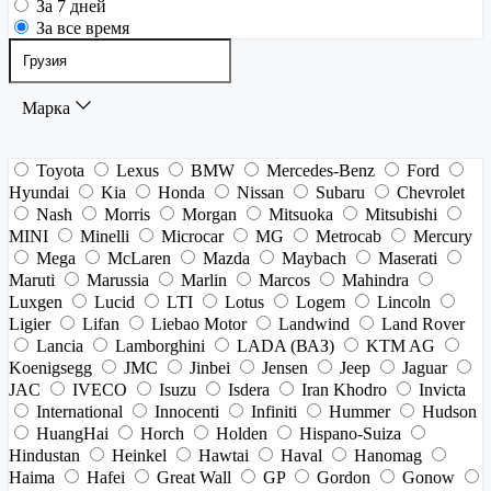
За 7 дней
За все время
Марка
Toyota
Lexus
BMW
Mercedes-Benz
Ford
Hyundai
Kia
Honda
Nissan
Subaru
Chevrolet
Nash
Morris
Morgan
Mitsuoka
Mitsubishi
MINI
Minelli
Microcar
MG
Metrocab
Mercury
Mega
McLaren
Mazda
Maybach
Maserati
Maruti
Marussia
Marlin
Marcos
Mahindra
Luxgen
Lucid
LTI
Lotus
Logem
Lincoln
Ligier
Lifan
Liebao Motor
Landwind
Land Rover
Lancia
Lamborghini
LADA (ВАЗ)
KTM AG
Koenigsegg
JMC
Jinbei
Jensen
Jeep
Jaguar
JAC
IVECO
Isuzu
Isdera
Iran Khodro
Invicta
International
Innocenti
Infiniti
Hummer
Hudson
HuangHai
Horch
Holden
Hispano-Suiza
Hindustan
Heinkel
Hawtai
Haval
Hanomag
Haima
Hafei
Great Wall
GP
Gordon
Gonow