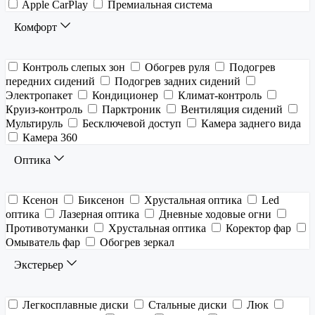
Apple CarPlay
Премиальная система
Комфорт
Контроль слепых зон
Обогрев руля
Подогрев
передних сидений
Подогрев задних сидений
Электропакет
Кондиционер
Климат-контроль
Круиз-контроль
Парктроник
Вентиляция сидений
Мультируль
Бесключевой доступ
Камера заднего вида
Камера 360
Оптика
Ксенон
Биксенон
Хрустальная оптика
Led
оптика
Лазерная оптика
Дневные ходовые огни
Противотуманки
Хрустальная оптика
Коректор фар
Омыватель фар
Обогрев зеркал
Экстерьер
Легкосплавные диски
Стальные диски
Люк