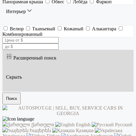
Панорамная крыша
Обвес
Лебёда
Фаркоп
Интерьер
Велюр
Тканьевый
Кожаный
Алькантара
Комбинированный
Расширенный поиск
Скрыть
Поиск
ქართული
English
Русский
հայերեն
Қазақша
Українська
Türkçe
Azərbaycan