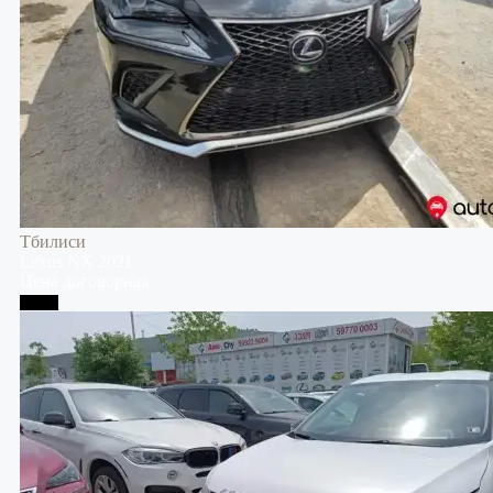
Тбилиси
Lexus
NX
2021
Цена договорная
Телави