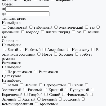
Объём
от
до
Тип двигателя
Не выбрано
бензиновый
гибридный
электрический
газ
дизельный
водород
плагин гибрид
газ
бензин/
газ
Состояние
Не выбрано
Битый
Не битый
Аварийная
Не на ходу
В
отличном состоянии
Новое
Хорошее
требует
ремонта
Растаможен
Не выбрано
Не растаможен
Растаможен
Цвет кузова
Не выбрано
Белый
Черный
Серебристый
Серый
Золотистый
Розовый
Красный
Пурпурный
Коричневый
Голубой
Синий
Фиолетовый
Зеленый
Желтый
Бежевый
Бордовый
Комбинированный
Бронзовый