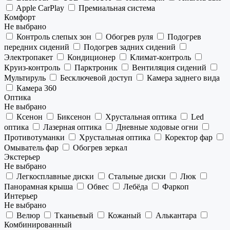
Apple CarPlay
Премиальная система
Комфорт
Не выбрано
Контроль слепых зон
Обогрев руля
Подогрев
передних сидений
Подогрев задних сидений
Электропакет
Кондиционер
Климат-контроль
Круиз-контроль
Парктроник
Вентиляция сидений
Мультируль
Бесключевой доступ
Камера заднего вида
Камера 360
Оптика
Не выбрано
Ксенон
Биксенон
Хрустальная оптика
Led
оптика
Лазерная оптика
Дневные ходовые огни
Противотуманки
Хрустальная оптика
Коректор фар
Омыватель фар
Обогрев зеркал
Экстерьер
Не выбрано
Легкосплавные диски
Стальные диски
Люк
Панорамная крыша
Обвес
Лебёда
Фаркоп
Интерьер
Не выбрано
Велюр
Тканьевый
Кожаный
Алькантара
Комбинированный