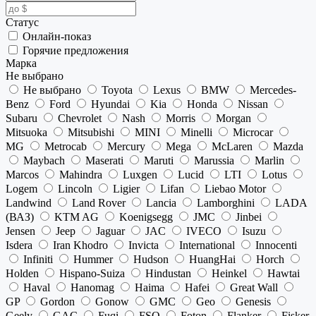
Статус
Онлайн-показ
Горячие предложения
Марка
Не выбрано
Не выбрано
Toyota
Lexus
BMW
Mercedes-
Benz
Ford
Hyundai
Kia
Honda
Nissan
Subaru
Chevrolet
Nash
Morris
Morgan
Mitsuoka
Mitsubishi
MINI
Minelli
Microcar
MG
Metrocab
Mercury
Mega
McLaren
Mazda
Maybach
Maserati
Maruti
Marussia
Marlin
Marcos
Mahindra
Luxgen
Lucid
LTI
Lotus
Logem
Lincoln
Ligier
Lifan
Liebao Motor
Landwind
Land Rover
Lancia
Lamborghini
LADA
(ВАЗ)
KTM AG
Koenigsegg
JMC
Jinbei
Jensen
Jeep
Jaguar
JAC
IVECO
Isuzu
Isdera
Iran Khodro
Invicta
International
Innocenti
Infiniti
Hummer
Hudson
HuangHai
Horch
Holden
Hispano-Suiza
Hindustan
Heinkel
Hawtai
Haval
Hanomag
Haima
Hafei
Great Wall
GP
Gordon
Gonow
GMC
Geo
Genesis
Geely
GAC
Fuqi
FSO
Foton
Flanker
Fisker