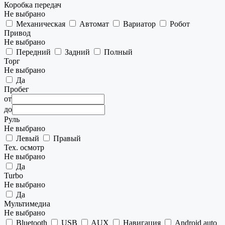
Коробка передач
Не выбрано
Механическая
Автомат
Вариатор
Робот
Привод
Не выбрано
Передний
Задний
Полный
Торг
Не выбрано
Да
Пробег
от
до
Руль
Не выбрано
Левый
Правый
Тех. осмотр
Не выбрано
Да
Turbo
Не выбрано
Да
Мультимедиа
Не выбрано
Bluetooth
USB
AUX
Навигация
Android auto