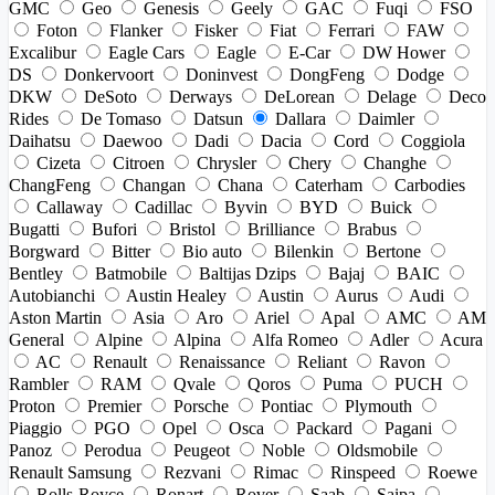
GMC
Geo
Genesis
Geely
GAC
Fuqi
FSO
Foton
Flanker
Fisker
Fiat
Ferrari
FAW
Excalibur
Eagle Cars
Eagle
E-Car
DW Hower
DS
Donkervoort
Doninvest
DongFeng
Dodge
DKW
DeSoto
Derways
DeLorean
Delage
Deco
Rides
De Tomaso
Datsun
Dallara
Daimler
Daihatsu
Daewoo
Dadi
Dacia
Cord
Coggiola
Cizeta
Citroen
Chrysler
Chery
Changhe
ChangFeng
Changan
Chana
Caterham
Carbodies
Callaway
Cadillac
Byvin
BYD
Buick
Bugatti
Bufori
Bristol
Brilliance
Brabus
Borgward
Bitter
Bio auto
Bilenkin
Bertone
Bentley
Batmobile
Baltijas Dzips
Bajaj
BAIC
Autobianchi
Austin Healey
Austin
Aurus
Audi
Aston Martin
Asia
Aro
Ariel
Apal
AMC
AM
General
Alpine
Alpina
Alfa Romeo
Adler
Acura
AC
Renault
Renaissance
Reliant
Ravon
Rambler
RAM
Qvale
Qoros
Puma
PUCH
Proton
Premier
Porsche
Pontiac
Plymouth
Piaggio
PGO
Opel
Osca
Packard
Pagani
Panoz
Perodua
Peugeot
Noble
Oldsmobile
Renault Samsung
Rezvani
Rimac
Rinspeed
Roewe
Rolls-Royce
Ronart
Rover
Saab
Saipa