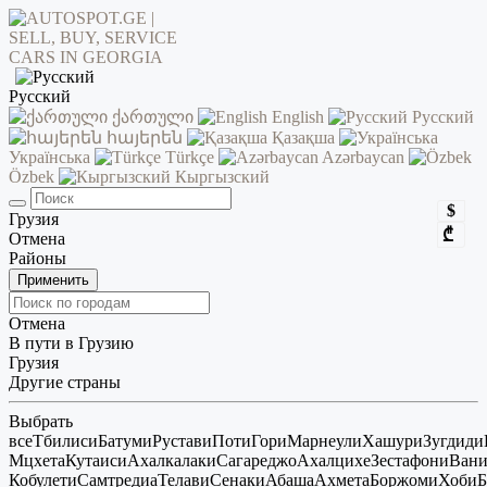
Русский
ქართული
English
Русский
հայերեն
Қазақша
Українська
Türkçe
Azərbaycan
Özbek
Кыргызский
$
Грузия
₾
Отмена
Районы
Применить
Отмена
В пути в Грузию
Грузия
Другие страны
Выбрать
все
Тбилиси
Батуми
Рустави
Поти
Гори
Марнеули
Хашури
Зугдиди
Мцхета
Кутаиси
Ахалкалаки
Сагареджо
Ахалцихе
Зестафони
Ван
Кобулети
Самтредиа
Телави
Сенаки
Абаша
Ахмета
Боржоми
Хоби
Б