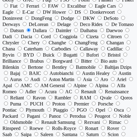
Fiat
Ferrari
FAW
Excalibur
Eagle Cars
Eagle
E-Car
DW Hower
DS
Donkervoort
Doninvest
DongFeng
Dodge
DKW
DeSoto
Derways
DeLorean
Delage
Deco Rides
De Tomaso
Datsun
Dallara
Daimler
Daihatsu
Daewoo
Dadi
Dacia
Cord
Coggiola
Cizeta
Citroen
Chrysler
Chery
Changhe
ChangFeng
Changan
Chana
Caterham
Carbodies
Callaway
Cadillac
Byvin
BYD
Buick
Bugatti
Bufori
Bristol
Brilliance
Brabus
Borgward
Bitter
Bio auto
Bilenkin
Bertone
Bentley
Batmobile
Baltijas Dzips
Bajaj
BAIC
Autobianchi
Austin Healey
Austin
Aurus
Audi
Aston Martin
Asia
Aro
Ariel
Apal
AMC
AM General
Alpine
Alpina
Alfa
Romeo
Adler
Acura
AC
Renault
Renaissance
Reliant
Ravon
Rambler
RAM
Qvale
Qoros
Puma
PUCH
Proton
Premier
Porsche
Pontiac
Plymouth
Piaggio
PGO
Opel
Osca
Packard
Pagani
Panoz
Perodua
Peugeot
Noble
Oldsmobile
Renault Samsung
Rezvani
Rimac
Rinspeed
Roewe
Rolls-Royce
Ronart
Rover
Saab
Saipa
Saleen
Santana
Saturn
Scion