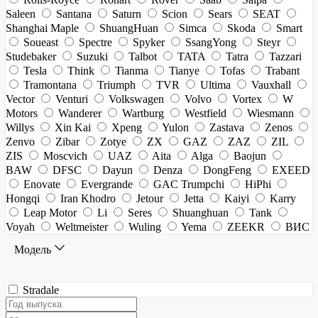
Saleen
Santana
Saturn
Scion
Sears
SEAT
Shanghai Maple
ShuangHuan
Simca
Skoda
Smart
Soueast
Spectre
Spyker
SsangYong
Steyr
Studebaker
Suzuki
Talbot
TATA
Tatra
Tazzari
Tesla
Think
Tianma
Tianye
Tofas
Trabant
Tramontana
Triumph
TVR
Ultima
Vauxhall
Vector
Venturi
Volkswagen
Volvo
Vortex
W
Motors
Wanderer
Wartburg
Westfield
Wiesmann
Willys
Xin Kai
Xpeng
Yulon
Zastava
Zenos
Zenvo
Zibar
Zotye
ZX
GAZ
ZAZ
ZIL
ZIS
Moscvich
UAZ
Aita
Alga
Baojun
BAW
DFSC
Dayun
Denza
DongFeng
EXEED
Enovate
Evergrande
GAC Trumpchi
HiPhi
Hongqi
Iran Khodro
Jetour
Jetta
Kaiyi
Karry
Leap Motor
Li
Seres
Shuanghuan
Tank
Voyah
Weltmeister
Wuling
Yema
ZEEKR
ВИС
Модель
Stradale