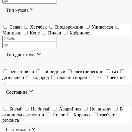
Тип кузова
Седан
Хетчбэк
Внедорожник
Универсал
Минивэн
Купе
Пикап
Кабриолет
Тип двигателя
бензиновый
гибридный
электрический
газ
дизельный
водород
плагин гибрид
газ
бензин/
газ
Состояние
Битый
Не битый
Аварийная
Не на ходу
В
отличном состоянии
Новое
Хорошее
требует
ремонта
Растаможен