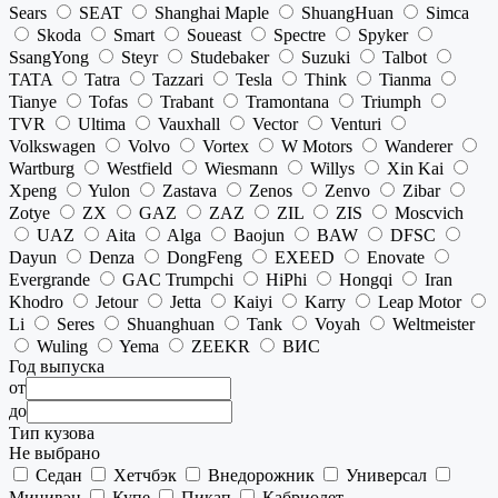
Sears
SEAT
Shanghai Maple
ShuangHuan
Simca
Skoda
Smart
Soueast
Spectre
Spyker
SsangYong
Steyr
Studebaker
Suzuki
Talbot
TATA
Tatra
Tazzari
Tesla
Think
Tianma
Tianye
Tofas
Trabant
Tramontana
Triumph
TVR
Ultima
Vauxhall
Vector
Venturi
Volkswagen
Volvo
Vortex
W Motors
Wanderer
Wartburg
Westfield
Wiesmann
Willys
Xin Kai
Xpeng
Yulon
Zastava
Zenos
Zenvo
Zibar
Zotye
ZX
GAZ
ZAZ
ZIL
ZIS
Moscvich
UAZ
Aita
Alga
Baojun
BAW
DFSC
Dayun
Denza
DongFeng
EXEED
Enovate
Evergrande
GAC Trumpchi
HiPhi
Hongqi
Iran
Khodro
Jetour
Jetta
Kaiyi
Karry
Leap Motor
Li
Seres
Shuanghuan
Tank
Voyah
Weltmeister
Wuling
Yema
ZEEKR
ВИС
Год выпуска
от
до
Тип кузова
Не выбрано
Седан
Хетчбэк
Внедорожник
Универсал
Минивэн
Купе
Пикап
Кабриолет