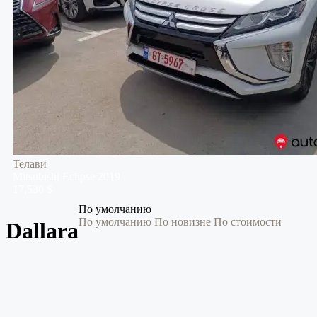
Телави
Mitsubishi
Eclipse
2019
17,530 $
По умолчанию
По умолчанию
По новизне
По стоимости
Dallara