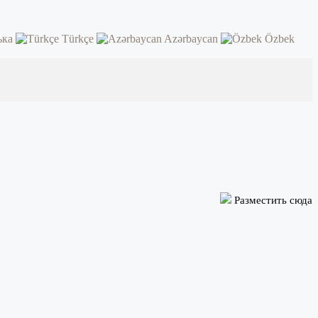
ька
Türkçe
Azərbaycan
Özbek
Разместить сюда