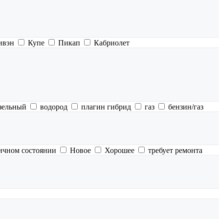
ивэн
Купе
Пикап
Кабриолет
зельный
водород
плагин гибрид
газ
бензин/газ
ичном состоянии
Новое
Хорошее
требует ремонта