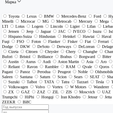
Марка
Toyota
Lexus
BMW
Mercedes-Benz
Ford
Hy
Minelli
Microcar
MG
Metrocab
Mercury
Mega
LTI
Lotus
Logem
Lincoln
Ligier
Lifan
Lieba
Jensen
Jeep
Jaguar
JAC
IVECO
Isuzu
Is
Hispano-Suiza
Hindustan
Heinkel
Hawtai
Haval
Fuqi
FSO
Foton
Flanker
Fisker
Fiat
Ferrari
Dodge
DKW
DeSoto
Derways
DeLorean
Delag
Cizeta
Citroen
Chrysler
Chery
Changhe
Chan
Bufori
Bristol
Brilliance
Brabus
Borgward
Bitter
Austin
Aurus
Audi
Aston Martin
Asia
Aro
Reliant
Ravon
Rambler
RAM
Qvale
Qoros
Pagani
Panoz
Perodua
Peugeot
Noble
Oldsmobil
Saleen
Santana
Saturn
Scion
Sears
SEAT
Sha
Suzuki
Talbot
TATA
Tatra
Tazzari
Tesla
Volkswagen
Volvo
Vortex
W Motors
Wanderer
ZX
GAZ
ZAZ
ZIL
ZIS
Moscvich
UAZ
Trumpchi
HiPhi
Hongqi
Iran Khodro
Jetour
Jetta
ZEEKR
ВИС