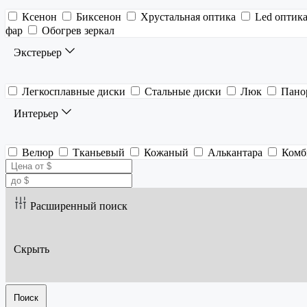
Ксенон
Биксенон
Хрустальная оптика
Led оптик
фар
Обогрев зеркал
Экстерьер
Легкосплавные диски
Стальные диски
Люк
Пано
Интерьер
Велюр
Тканьевый
Кожаный
Алькантара
Комб
Расширенный поиск
Скрыть
Поиск