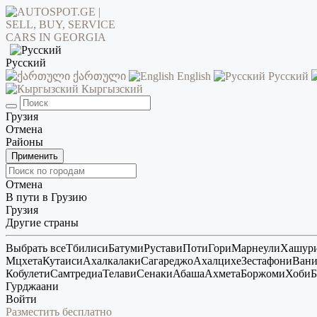
Русский
ქართული
English
Русский
Кыргызский
Грузия
Отмена
Районы
Применить
Отмена
В пути в Грузию
Грузия
Другие страны
Выбрать все
Тбилиси
Батуми
Рустави
Поти
Гори
Марнеули
Хашур
Мцхета
Кутаиси
Ахалкалаки
Сагареджо
Ахалцихе
Зестафони
Ван
Кобулети
Самтредиа
Телави
Сенаки
Абаша
Ахмета
Боржоми
Хоби
Б
Гурджаани
Войти
Разместить бесплатно