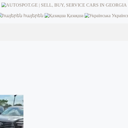
հայերեն
Қазақша
Українс