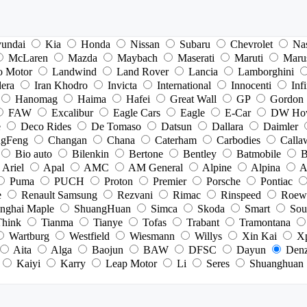
undai
Kia
Honda
Nissan
Subaru
Chevrolet
Na
McLaren
Mazda
Maybach
Maserati
Maruti
Maru
o Motor
Landwind
Land Rover
Lancia
Lamborghini
dera
Iran Khodro
Invicta
International
Innocenti
Infi
Hanomag
Haima
Hafei
Great Wall
GP
Gordon
FAW
Excalibur
Eagle Cars
Eagle
E-Car
DW Ho
e
Deco Rides
De Tomaso
Datsun
Dallara
Daimler
gFeng
Changan
Chana
Caterham
Carbodies
Calla
Bio auto
Bilenkin
Bertone
Bentley
Batmobile
B
Ariel
Apal
AMC
AM General
Alpine
Alpina
A
Puma
PUCH
Proton
Premier
Porsche
Pontiac
e
Renault Samsung
Rezvani
Rimac
Rinspeed
Roew
nghai Maple
ShuangHuan
Simca
Skoda
Smart
Sou
Think
Tianma
Tianye
Tofas
Trabant
Tramontana
Wartburg
Westfield
Wiesmann
Willys
Xin Kai
X
Aita
Alga
Baojun
BAW
DFSC
Dayun
Den
Kaiyi
Karry
Leap Motor
Li
Seres
Shuanghuan