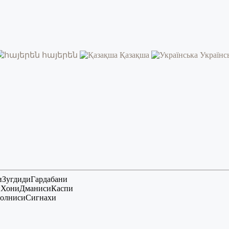
հայերեն
Қазақша
Українс
и
Зугдиди
Гардабани
и
Хони
Дманиси
Каспи
олниси
Сигнахи