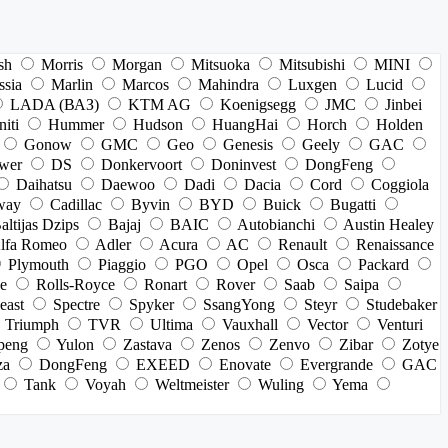
sh
Morris
Morgan
Mitsuoka
Mitsubishi
MINI
ssia
Marlin
Marcos
Mahindra
Luxgen
Lucid
LADA (ВАЗ)
KTM AG
Koenigsegg
JMC
Jinbei
niti
Hummer
Hudson
HuangHai
Horch
Holden
Gonow
GMC
Geo
Genesis
Geely
GAC
wer
DS
Donkervoort
Doninvest
DongFeng
Daihatsu
Daewoo
Dadi
Dacia
Cord
Coggiola
way
Cadillac
Byvin
BYD
Buick
Bugatti
altijas Dzips
Bajaj
BAIC
Autobianchi
Austin Healey
lfa Romeo
Adler
Acura
AC
Renault
Renaissance
Plymouth
Piaggio
PGO
Opel
Osca
Packard
e
Rolls-Royce
Ronart
Rover
Saab
Saipa
east
Spectre
Spyker
SsangYong
Steyr
Studebaker
Triumph
TVR
Ultima
Vauxhall
Vector
Venturi
peng
Yulon
Zastava
Zenos
Zenvo
Zibar
Zotye
za
DongFeng
EXEED
Enovate
Evergrande
GAC
Tank
Voyah
Weltmeister
Wuling
Yema