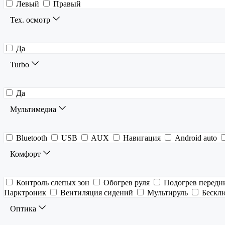
Левый
Правый
Тех. осмотр
Да
Turbo
Да
Мультимедиа
Bluetooth
USB
AUX
Навигация
Android auto
Комфорт
Контроль слепых зон
Обогрев руля
Подогрев передн
Парктроник
Вентиляция сидений
Мультируль
Бескл
Оптика