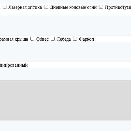
а
Лазерная оптика
Дневные ходовые огни
Противотум
рамная крыша
Обвес
Лебёда
Фаркоп
инированный