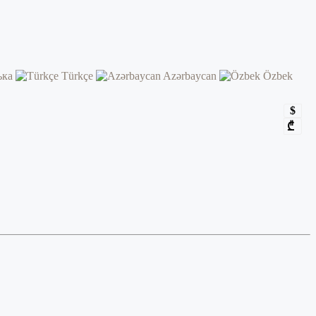
ька
Türkçe
Azərbaycan
Özbek
$
₾