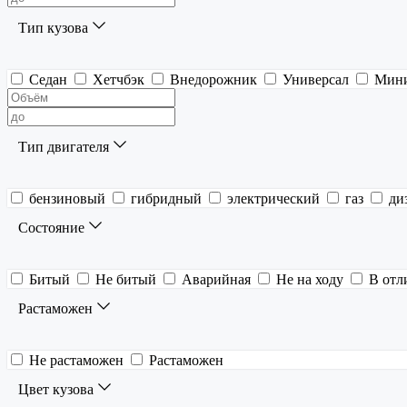
Тип кузова
Седан
Хетчбэк
Внедорожник
Универсал
Мин
Тип двигателя
бензиновый
гибридный
электрический
газ
ди
Состояние
Битый
Не битый
Аварийная
Не на ходу
В отл
Растаможен
Не растаможен
Растаможен
Цвет кузова