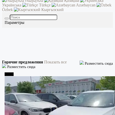
հայերեն
Қазақша
Українська
Türkçe
Azərbaycan
Özbek
Кыргызский
Параметры
Горячие предложения
Показать все
Разместить сюда
Разместить сюда
Телави