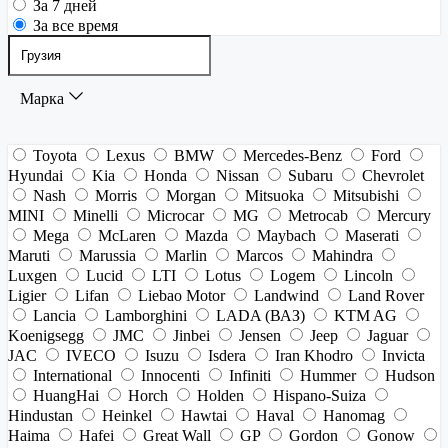
За 7 дней
За все время
Марка
Toyota
Lexus
BMW
Mercedes-Benz
Ford
Hyundai
Kia
Honda
Nissan
Subaru
Chevrolet
Nash
Morris
Morgan
Mitsuoka
Mitsubishi
MINI
Minelli
Microcar
MG
Metrocab
Mercury
Mega
McLaren
Mazda
Maybach
Maserati
Maruti
Marussia
Marlin
Marcos
Mahindra
Luxgen
Lucid
LTI
Lotus
Logem
Lincoln
Ligier
Lifan
Liebao Motor
Landwind
Land Rover
Lancia
Lamborghini
LADA (ВАЗ)
KTM AG
Koenigsegg
JMC
Jinbei
Jensen
Jeep
Jaguar
JAC
IVECO
Isuzu
Isdera
Iran Khodro
Invicta
International
Innocenti
Infiniti
Hummer
Hudson
HuangHai
Horch
Holden
Hispano-Suiza
Hindustan
Heinkel
Hawtai
Haval
Hanomag
Haima
Hafei
Great Wall
GP
Gordon
Gonow