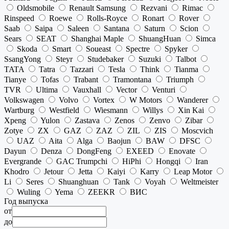
Oldsmobile
Renault Samsung
Rezvani
Rimac
Rinspeed
Roewe
Rolls-Royce
Ronart
Rover
Saab
Saipa
Saleen
Santana
Saturn
Scion
Sears
SEAT
Shanghai Maple
ShuangHuan
Simca
Skoda
Smart
Soueast
Spectre
Spyker
SsangYong
Steyr
Studebaker
Suzuki
Talbot
TATA
Tatra
Tazzari
Tesla
Think
Tianma
Tianye
Tofas
Trabant
Tramontana
Triumph
TVR
Ultima
Vauxhall
Vector
Venturi
Volkswagen
Volvo
Vortex
W Motors
Wanderer
Wartburg
Westfield
Wiesmann
Willys
Xin Kai
Xpeng
Yulon
Zastava
Zenos
Zenvo
Zibar
Zotye
ZX
GAZ
ZAZ
ZIL
ZIS
Moscvich
UAZ
Aita
Alga
Baojun
BAW
DFSC
Dayun
Denza
DongFeng
EXEED
Enovate
Evergrande
GAC Trumpchi
HiPhi
Hongqi
Iran
Khodro
Jetour
Jetta
Kaiyi
Karry
Leap Motor
Li
Seres
Shuanghuan
Tank
Voyah
Weltmeister
Wuling
Yema
ZEEKR
ВИС
Год выпуска
от
до