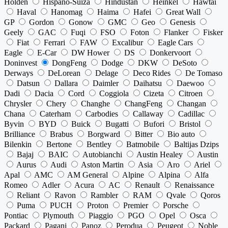
Holden
Hispano-Suiza
Hindustan
Heinkel
Hawtai
Haval
Hanomag
Haima
Hafei
Great Wall
GP
Gordon
Gonow
GMC
Geo
Genesis
Geely
GAC
Fuqi
FSO
Foton
Flanker
Fisker
Fiat
Ferrari
FAW
Excalibur
Eagle Cars
Eagle
E-Car
DW Hower
DS
Donkervoort
Doninvest
DongFeng
Dodge
DKW
DeSoto
Derways
DeLorean
Delage
Deco Rides
De Tomaso
Datsun
Dallara
Daimler
Daihatsu
Daewoo
Dadi
Dacia
Cord
Coggiola
Cizeta
Citroen
Chrysler
Chery
Changhe
ChangFeng
Changan
Chana
Caterham
Carbodies
Callaway
Cadillac
Byvin
BYD
Buick
Bugatti
Bufori
Bristol
Brilliance
Brabus
Borgward
Bitter
Bio auto
Bilenkin
Bertone
Bentley
Batmobile
Baltijas Dzips
Bajaj
BAIC
Autobianchi
Austin Healey
Austin
Aurus
Audi
Aston Martin
Asia
Aro
Ariel
Apal
AMC
AM General
Alpine
Alpina
Alfa
Romeo
Adler
Acura
AC
Renault
Renaissance
Reliant
Ravon
Rambler
RAM
Qvale
Qoros
Puma
PUCH
Proton
Premier
Porsche
Pontiac
Plymouth
Piaggio
PGO
Opel
Osca
Packard
Pagani
Panoz
Perodua
Peugeot
Noble