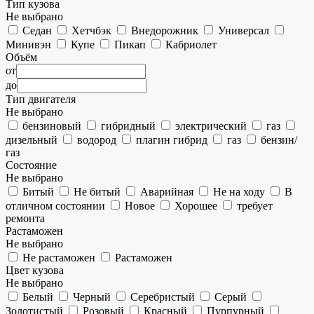
Тип кузова
Не выбрано
Седан
Хетчбэк
Внедорожник
Универсал
Минивэн
Купе
Пикап
Кабриолет
Объём
от
до
Тип двигателя
Не выбрано
бензиновый
гибридный
электрический
газ
дизельный
водород
плагин гибрид
газ
бензин/
газ
Состояние
Не выбрано
Битый
Не битый
Аварийная
Не на ходу
В
отличном состоянии
Новое
Хорошее
требует
ремонта
Растаможен
Не выбрано
Не растаможен
Растаможен
Цвет кузова
Не выбрано
Белый
Черный
Серебристый
Серый
Золотистый
Розовый
Красный
Пурпурный