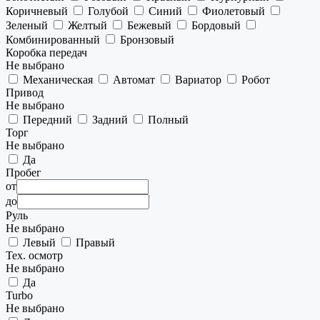
Коричневый
Голубой
Синий
Фиолетовый
Зеленый
Желтый
Бежевый
Бордовый
Комбинированный
Бронзовый
Коробка передач
Не выбрано
Механическая
Автомат
Вариатор
Робот
Привод
Не выбрано
Передний
Задний
Полный
Торг
Не выбрано
Да
Пробег
от
до
Руль
Не выбрано
Левый
Правый
Тех. осмотр
Не выбрано
Да
Turbo
Не выбрано