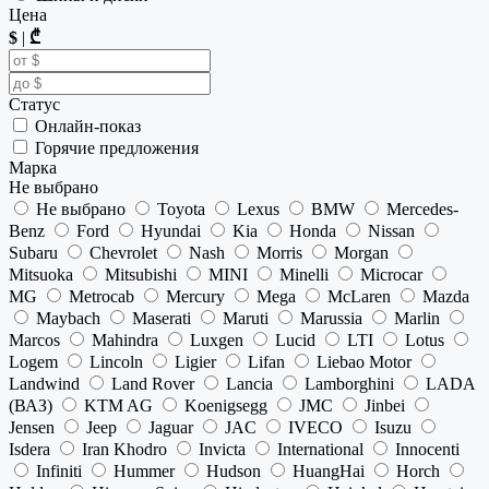
Цена
$
|
₾
Статус
Онлайн-показ
Горячие предложения
Марка
Не выбрано
Не выбрано
Toyota
Lexus
BMW
Mercedes-
Benz
Ford
Hyundai
Kia
Honda
Nissan
Subaru
Chevrolet
Nash
Morris
Morgan
Mitsuoka
Mitsubishi
MINI
Minelli
Microcar
MG
Metrocab
Mercury
Mega
McLaren
Mazda
Maybach
Maserati
Maruti
Marussia
Marlin
Marcos
Mahindra
Luxgen
Lucid
LTI
Lotus
Logem
Lincoln
Ligier
Lifan
Liebao Motor
Landwind
Land Rover
Lancia
Lamborghini
LADA
(ВАЗ)
KTM AG
Koenigsegg
JMC
Jinbei
Jensen
Jeep
Jaguar
JAC
IVECO
Isuzu
Isdera
Iran Khodro
Invicta
International
Innocenti
Infiniti
Hummer
Hudson
HuangHai
Horch