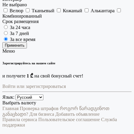
Не выбрано
Велюр
Тканьевый
Кожаный
Алькантара
Комбинированный
Срок размещения
За 24 часа
За 7 дней
За все время
Применить
Меню
Зарегистрируйтесь на нашем сайте
и получите
1 ₾
на свой бонусный счет!
Войти или зарегистрироваться
Язык:
Выбрать валюту
Главная
Проверка штрафов
როგორ წარადგინოთ
განაცხადი?
Для бизнеса
Добавить объявление
Правила сервиса
Пользовательское соглашение
Служба
поддержки