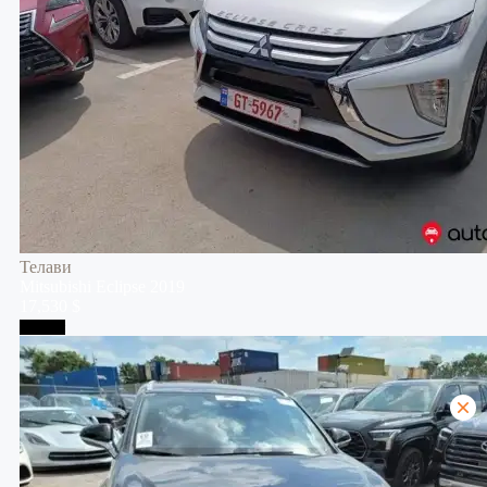
Телави
Mitsubishi
Eclipse
2019
17,530 $
Тбилиси