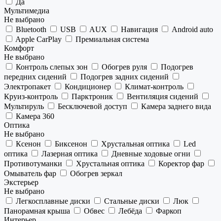
Да
Мультимедиа
Не выбрано
Bluetooth
USB
AUX
Навигация
Android auto
Apple CarPlay
Премиальная система
Комфорт
Не выбрано
Контроль слепых зон
Обогрев руля
Подогрев
передних сидений
Подогрев задних сидений
Электропакет
Кондиционер
Климат-контроль
Круиз-контроль
Парктроник
Вентиляция сидений
Мультируль
Бесключевой доступ
Камера заднего вида
Камера 360
Оптика
Не выбрано
Ксенон
Биксенон
Хрустальная оптика
Led
оптика
Лазерная оптика
Дневные ходовые огни
Противотуманки
Хрустальная оптика
Коректор фар
Омыватель фар
Обогрев зеркал
Экстерьер
Не выбрано
Легкосплавные диски
Стальные диски
Люк
Панорамная крыша
Обвес
Лебёда
Фаркоп
Интерьер