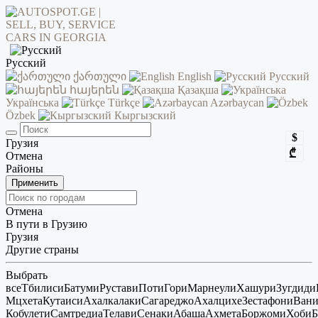
Русский
ქართული
English
Русский
հայերեն
Қазақша
Українська
Türkçe
Azərbaycan
Özbek
Кыргызский
$
Грузия
₾
Отмена
Районы
Применить
Отмена
В пути в Грузию
Грузия
Другие страны
Выбрать
все
Тбилиси
Батуми
Рустави
Поти
Гори
Марнеули
Хашури
Зугдиди
Мцхета
Кутаиси
Ахалкалаки
Сагареджо
Ахалцихе
Зестафони
Ван
Кобулети
Самтредиа
Телави
Сенаки
Абаша
Ахмета
Боржоми
Хоби
Б