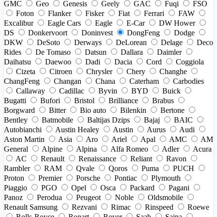
GMC
Geo
Genesis
Geely
GAC
Fuqi
FSO
Foton
Flanker
Fisker
Fiat
Ferrari
FAW
Excalibur
Eagle Cars
Eagle
E-Car
DW Hower
DS
Donkervoort
Doninvest
DongFeng
Dodge
DKW
DeSoto
Derways
DeLorean
Delage
Deco
Rides
De Tomaso
Datsun
Dallara
Daimler
Daihatsu
Daewoo
Dadi
Dacia
Cord
Coggiola
Cizeta
Citroen
Chrysler
Chery
Changhe
ChangFeng
Changan
Chana
Caterham
Carbodies
Callaway
Cadillac
Byvin
BYD
Buick
Bugatti
Bufori
Bristol
Brilliance
Brabus
Borgward
Bitter
Bio auto
Bilenkin
Bertone
Bentley
Batmobile
Baltijas Dzips
Bajaj
BAIC
Autobianchi
Austin Healey
Austin
Aurus
Audi
Aston Martin
Asia
Aro
Ariel
Apal
AMC
AM
General
Alpine
Alpina
Alfa Romeo
Adler
Acura
AC
Renault
Renaissance
Reliant
Ravon
Rambler
RAM
Qvale
Qoros
Puma
PUCH
Proton
Premier
Porsche
Pontiac
Plymouth
Piaggio
PGO
Opel
Osca
Packard
Pagani
Panoz
Perodua
Peugeot
Noble
Oldsmobile
Renault Samsung
Rezvani
Rimac
Rinspeed
Roewe
Rolls-Royce
Ronart
Rover
Saab
Saipa