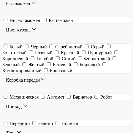
Растаможен
Не растаможен
Растаможен
Цвет кузова
Белый
Черный
Серебристый
Серый
Золотистый
Розовый
Красный
Пурпурный
Коричневый
Голубой
Синий
Фиолетовый
Зеленый
Желтый
Бежевый
Бордовый
Комбинированный
Бронзовый
Коробка передач
Механическая
Автомат
Вариатор
Робот
Привод
Передний
Задний
Полный
Торг