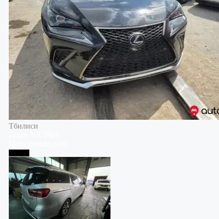
Тбилиси
Lexus
NX
2021
Цена договорная
Тбилиси