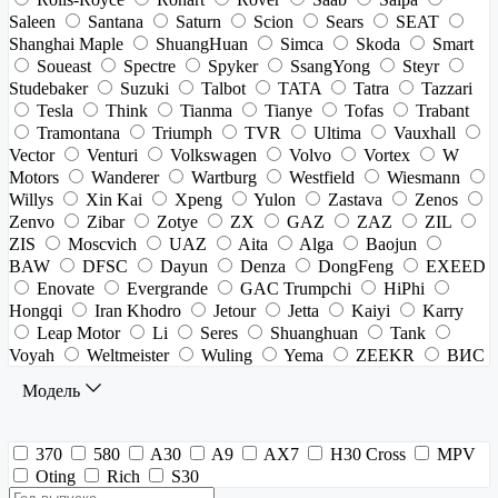
Saleen
Santana
Saturn
Scion
Sears
SEAT
Shanghai Maple
ShuangHuan
Simca
Skoda
Smart
Soueast
Spectre
Spyker
SsangYong
Steyr
Studebaker
Suzuki
Talbot
TATA
Tatra
Tazzari
Tesla
Think
Tianma
Tianye
Tofas
Trabant
Tramontana
Triumph
TVR
Ultima
Vauxhall
Vector
Venturi
Volkswagen
Volvo
Vortex
W
Motors
Wanderer
Wartburg
Westfield
Wiesmann
Willys
Xin Kai
Xpeng
Yulon
Zastava
Zenos
Zenvo
Zibar
Zotye
ZX
GAZ
ZAZ
ZIL
ZIS
Moscvich
UAZ
Aita
Alga
Baojun
BAW
DFSC
Dayun
Denza
DongFeng
EXEED
Enovate
Evergrande
GAC Trumpchi
HiPhi
Hongqi
Iran Khodro
Jetour
Jetta
Kaiyi
Karry
Leap Motor
Li
Seres
Shuanghuan
Tank
Voyah
Weltmeister
Wuling
Yema
ZEEKR
ВИС
Модель
370
580
A30
A9
AX7
H30 Cross
MPV
Oting
Rich
S30