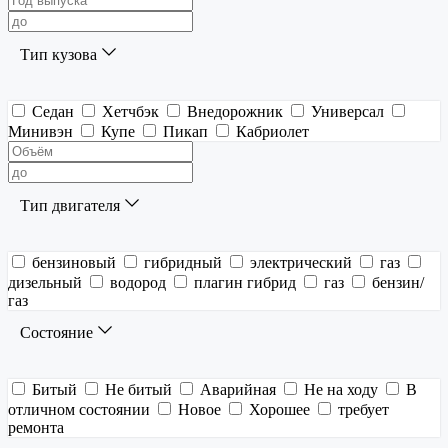
Тип кузова
Седан
Хетчбэк
Внедорожник
Универсал
Минивэн
Купе
Пикап
Кабриолет
Тип двигателя
бензиновый
гибридный
электрический
газ
дизельный
водород
плагин гибрид
газ
бензин/
газ
Состояние
Битый
Не битый
Аварийная
Не на ходу
В
отличном состоянии
Новое
Хорошее
требует
ремонта