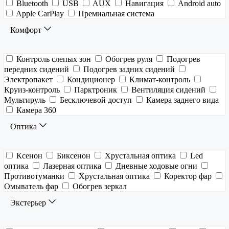
Bluetooth
USB
AUX
Навигация
Android auto
Apple CarPlay
Премиальная система
Комфорт
Контроль слепых зон
Обогрев руля
Подогрев
передних сидений
Подогрев задних сидений
Электропакет
Кондиционер
Климат-контроль
Круиз-контроль
Парктроник
Вентиляция сидений
Мультируль
Бесключевой доступ
Камера заднего вида
Камера 360
Оптика
Ксенон
Биксенон
Хрустальная оптика
Led
оптика
Лазерная оптика
Дневные ходовые огни
Противотуманки
Хрустальная оптика
Коректор фар
Омыватель фар
Обогрев зеркал
Экстерьер