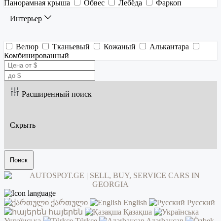
Панорамная крыша
Обвес
Лебёда
Фаркоп
Интерьер
Велюр
Тканьевый
Кожаный
Алькантара
Комбинированный
Расширенный поиск
Скрыть
Поиск
ქართული
English
Русский
հայերեն
Қазақша
Українська
Türkçe
Azərbaycan