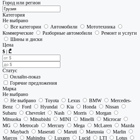
Город или регион
Категория
Не выбрано
Все категории
Автомобили
Мототехника
Коммерческие
Разборные автомобили
Ремонт и услуги
Шины и диски
Цена
$
|
₾
Статус
Онлайн-показ
Горячие предложения
Марка
Не выбрано
Не выбрано
Toyota
Lexus
BMW
Mercedes-
Benz
Ford
Hyundai
Kia
Honda
Nissan
Subaru
Chevrolet
Nash
Morris
Morgan
Mitsuoka
Mitsubishi
MINI
Minelli
Microcar
MG
Metrocab
Mercury
Mega
McLaren
Mazda
Maybach
Maserati
Maruti
Marussia
Marlin
Marcos
Mahindra
Luxgen
Lucid
LTI
Lotus