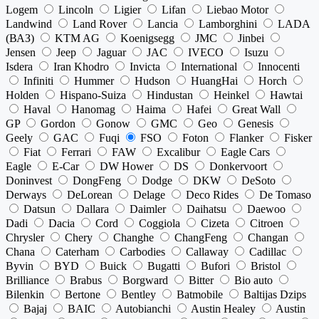
Logem
Lincoln
Ligier
Lifan
Liebao Motor
Landwind
Land Rover
Lancia
Lamborghini
LADA
(ВАЗ)
KTM AG
Koenigsegg
JMC
Jinbei
Jensen
Jeep
Jaguar
JAC
IVECO
Isuzu
Isdera
Iran Khodro
Invicta
International
Innocenti
Infiniti
Hummer
Hudson
HuangHai
Horch
Holden
Hispano-Suiza
Hindustan
Heinkel
Hawtai
Haval
Hanomag
Haima
Hafei
Great Wall
GP
Gordon
Gonow
GMC
Geo
Genesis
Geely
GAC
Fuqi
FSO
Foton
Flanker
Fisker
Fiat
Ferrari
FAW
Excalibur
Eagle Cars
Eagle
E-Car
DW Hower
DS
Donkervoort
Doninvest
DongFeng
Dodge
DKW
DeSoto
Derways
DeLorean
Delage
Deco Rides
De Tomaso
Datsun
Dallara
Daimler
Daihatsu
Daewoo
Dadi
Dacia
Cord
Coggiola
Cizeta
Citroen
Chrysler
Chery
Changhe
ChangFeng
Changan
Chana
Caterham
Carbodies
Callaway
Cadillac
Byvin
BYD
Buick
Bugatti
Bufori
Bristol
Brilliance
Brabus
Borgward
Bitter
Bio auto
Bilenkin
Bertone
Bentley
Batmobile
Baltijas Dzips
Bajaj
BAIC
Autobianchi
Austin Healey
Austin