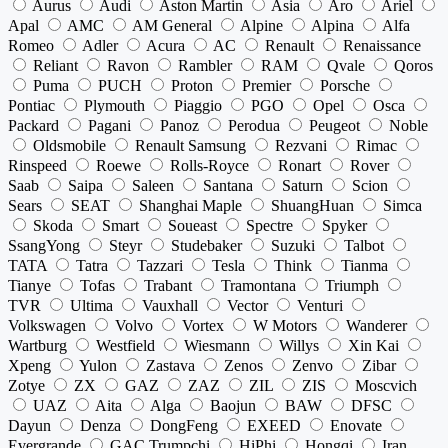
Aurus
Audi
Aston Martin
Asia
Aro
Ariel
Apal
AMC
AM General
Alpine
Alpina
Alfa
Romeo
Adler
Acura
AC
Renault
Renaissance
Reliant
Ravon
Rambler
RAM
Qvale
Qoros
Puma
PUCH
Proton
Premier
Porsche
Pontiac
Plymouth
Piaggio
PGO
Opel
Osca
Packard
Pagani
Panoz
Perodua
Peugeot
Noble
Oldsmobile
Renault Samsung
Rezvani
Rimac
Rinspeed
Roewe
Rolls-Royce
Ronart
Rover
Saab
Saipa
Saleen
Santana
Saturn
Scion
Sears
SEAT
Shanghai Maple
ShuangHuan
Simca
Skoda
Smart
Soueast
Spectre
Spyker
SsangYong
Steyr
Studebaker
Suzuki
Talbot
TATA
Tatra
Tazzari
Tesla
Think
Tianma
Tianye
Tofas
Trabant
Tramontana
Triumph
TVR
Ultima
Vauxhall
Vector
Venturi
Volkswagen
Volvo
Vortex
W Motors
Wanderer
Wartburg
Westfield
Wiesmann
Willys
Xin Kai
Xpeng
Yulon
Zastava
Zenos
Zenvo
Zibar
Zotye
ZX
GAZ
ZAZ
ZIL
ZIS
Moscvich
UAZ
Aita
Alga
Baojun
BAW
DFSC
Dayun
Denza
DongFeng
EXEED
Enovate
Evergrande
GAC Trumpchi
HiPhi
Hongqi
Iran