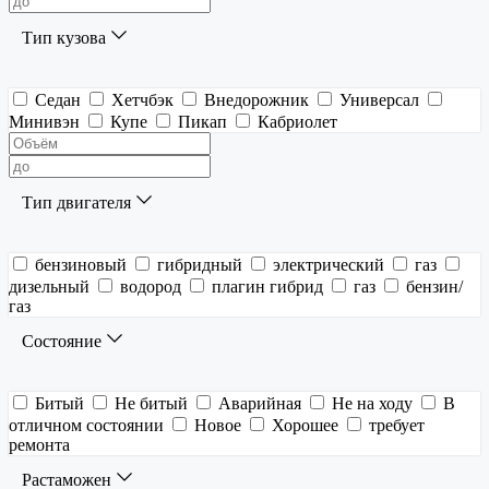
Тип кузова
Седан
Хетчбэк
Внедорожник
Универсал
Минивэн
Купе
Пикап
Кабриолет
Тип двигателя
бензиновый
гибридный
электрический
газ
дизельный
водород
плагин гибрид
газ
бензин/
газ
Состояние
Битый
Не битый
Аварийная
Не на ходу
В
отличном состоянии
Новое
Хорошее
требует
ремонта
Растаможен