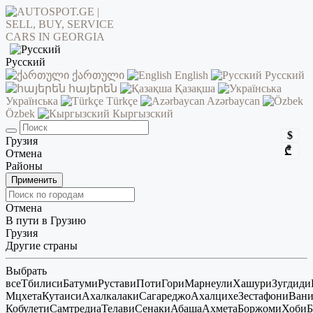
Русский
ქართული
English
Русский
հայերեն
Қазақша
Українська
Türkçe
Azərbaycan
Özbek
Кыргызский
$
Грузия
₾
Отмена
Районы
Применить
Отмена
В пути в Грузию
Грузия
Другие страны
Выбрать
все
Тбилиси
Батуми
Рустави
Поти
Гори
Марнеули
Хашури
Зугдиди
Мцхета
Кутаиси
Ахалкалаки
Сагареджо
Ахалцихе
Зестафони
Ван
Кобулети
Самтредиа
Телави
Сенаки
Абаша
Ахмета
Боржоми
Хоби
Б