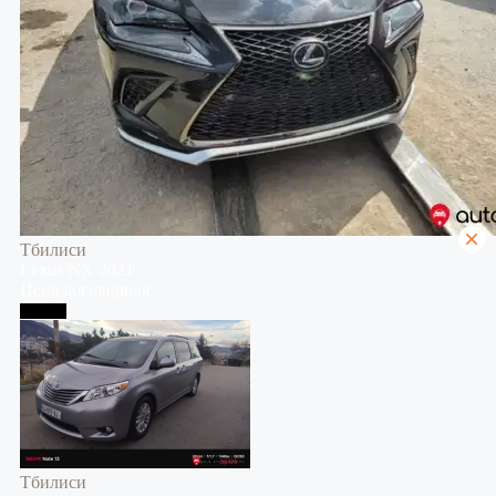
Тбилиси
Lexus
NX
2021
Цена договорная
Тбилиси
Тбилиси