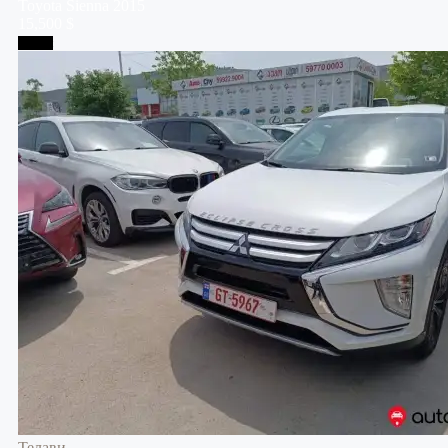
Toyota
Sienna
2015
15,500 $
Телави
Телави