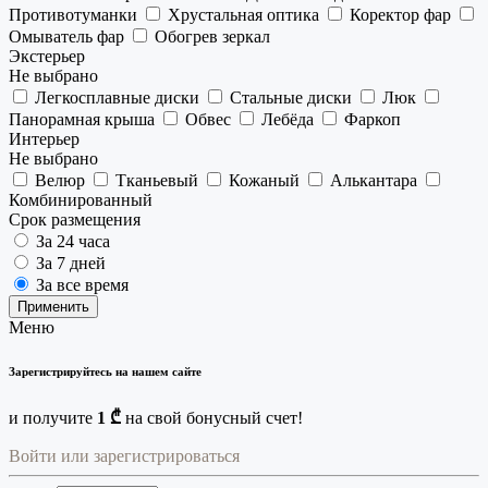
Противотуманки
Хрустальная оптика
Коректор фар
Омыватель фар
Обогрев зеркал
Экстерьер
Не выбрано
Легкосплавные диски
Стальные диски
Люк
Панорамная крыша
Обвес
Лебёда
Фаркоп
Интерьер
Не выбрано
Велюр
Тканьевый
Кожаный
Алькантара
Комбинированный
Срок размещения
За 24 часа
За 7 дней
За все время
Применить
Меню
Зарегистрируйтесь на нашем сайте
и получите
1 ₾
на свой бонусный счет!
Войти или зарегистрироваться