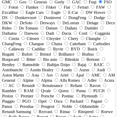
GMC
Geo
Genesis
Geely
GAC
Fuqi
FSO
Foton
Flanker
Fisker
Fiat
Ferrari
FAW
Excalibur
Eagle Cars
Eagle
E-Car
DW Hower
DS
Donkervoort
Doninvest
DongFeng
Dodge
DKW
DeSoto
Derways
DeLorean
Delage
Deco
Rides
De Tomaso
Datsun
Dallara
Daimler
Daihatsu
Daewoo
Dadi
Dacia
Cord
Coggiola
Cizeta
Citroen
Chrysler
Chery
Changhe
ChangFeng
Changan
Chana
Caterham
Carbodies
Callaway
Cadillac
Byvin
BYD
Buick
Bugatti
Bufori
Bristol
Brilliance
Brabus
Borgward
Bitter
Bio auto
Bilenkin
Bertone
Bentley
Batmobile
Baltijas Dzips
Bajaj
BAIC
Autobianchi
Austin Healey
Austin
Aurus
Audi
Aston Martin
Asia
Aro
Ariel
Apal
AMC
AM
General
Alpine
Alpina
Alfa Romeo
Adler
Acura
AC
Renault
Renaissance
Reliant
Ravon
Rambler
RAM
Qvale
Qoros
Puma
PUCH
Proton
Premier
Porsche
Pontiac
Plymouth
Piaggio
PGO
Opel
Osca
Packard
Pagani
Panoz
Perodua
Peugeot
Noble
Oldsmobile
Renault Samsung
Rezvani
Rimac
Rinspeed
Roewe
Rolls-Royce
Ronart
Rover
Saab
Saipa