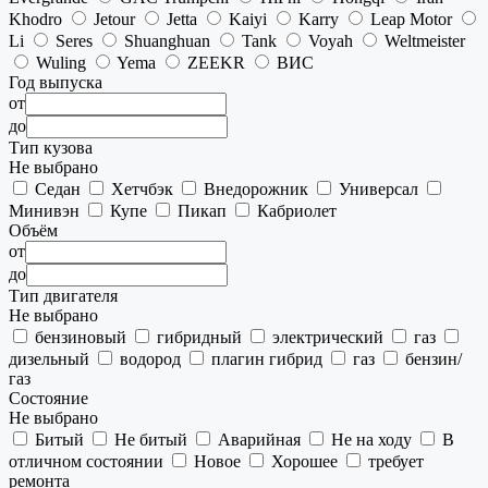
Khodro
Jetour
Jetta
Kaiyi
Karry
Leap Motor
Li
Seres
Shuanghuan
Tank
Voyah
Weltmeister
Wuling
Yema
ZEEKR
ВИС
Год выпуска
от
до
Тип кузова
Не выбрано
Седан
Хетчбэк
Внедорожник
Универсал
Минивэн
Купе
Пикап
Кабриолет
Объём
от
до
Тип двигателя
Не выбрано
бензиновый
гибридный
электрический
газ
дизельный
водород
плагин гибрид
газ
бензин/
газ
Состояние
Не выбрано
Битый
Не битый
Аварийная
Не на ходу
В
отличном состоянии
Новое
Хорошее
требует
ремонта