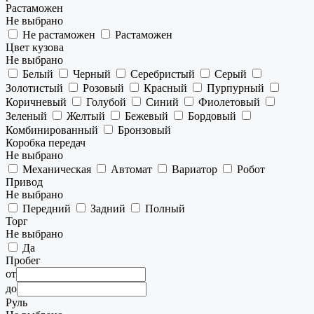
Растаможен
Не выбрано
Не растаможен
Растаможен
Цвет кузова
Не выбрано
Белый
Черный
Серебристый
Серый
Золотистый
Розовый
Красный
Пурпурный
Коричневый
Голубой
Синий
Фиолетовый
Зеленый
Желтый
Бежевый
Бордовый
Комбинированный
Бронзовый
Коробка передач
Не выбрано
Механическая
Автомат
Вариатор
Робот
Привод
Не выбрано
Передний
Задний
Полный
Торг
Не выбрано
Да
Пробег
от
до
Руль