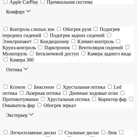
Apple CarPlay
Премиальная система
Комфорт
Контроль слепых зон
Обогрев руля
Подогрев
передних сидений
Подогрев задних сидений
Электропакет
Кондиционер
Климат-контроль
Круиз-контроль
Парктроник
Вентиляция сидений
Мультируль
Бесключевой доступ
Камера заднего вида
Камера 360
Оптика
Ксенон
Биксенон
Хрустальная оптика
Led
оптика
Лазерная оптика
Дневные ходовые огни
Противотуманки
Хрустальная оптика
Коректор фар
Омыватель фар
Обогрев зеркал
Экстерьер
Легкосплавные диски
Стальные диски
Люк