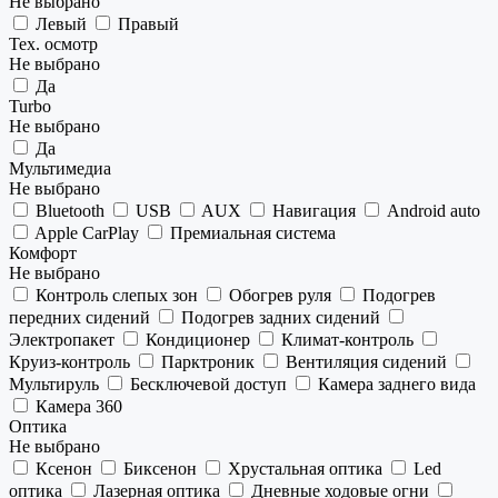
Не выбрано
Левый
Правый
Тех. осмотр
Не выбрано
Да
Turbo
Не выбрано
Да
Мультимедиа
Не выбрано
Bluetooth
USB
AUX
Навигация
Android auto
Apple CarPlay
Премиальная система
Комфорт
Не выбрано
Контроль слепых зон
Обогрев руля
Подогрев
передних сидений
Подогрев задних сидений
Электропакет
Кондиционер
Климат-контроль
Круиз-контроль
Парктроник
Вентиляция сидений
Мультируль
Бесключевой доступ
Камера заднего вида
Камера 360
Оптика
Не выбрано
Ксенон
Биксенон
Хрустальная оптика
Led
оптика
Лазерная оптика
Дневные ходовые огни