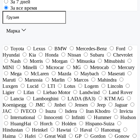
За 7 дней
За все время
Марка
Toyota
Lexus
BMW
Mercedes-Benz
Ford
Hyundai
Kia
Honda
Nissan
Subaru
Chevrolet
Nash
Morris
Morgan
Mitsuoka
Mitsubishi
MINI
Minelli
Microcar
MG
Metrocab
Mercury
Mega
McLaren
Mazda
Maybach
Maserati
Maruti
Marussia
Marlin
Marcos
Mahindra
Luxgen
Lucid
LTI
Lotus
Logem
Lincoln
Ligier
Lifan
Liebao Motor
Landwind
Land Rover
Lancia
Lamborghini
LADA (ВАЗ)
KTM AG
Koenigsegg
JMC
Jinbei
Jensen
Jeep
Jaguar
JAC
IVECO
Isuzu
Isdera
Iran Khodro
Invicta
International
Innocenti
Infiniti
Hummer
Hudson
HuangHai
Horch
Holden
Hispano-Suiza
Hindustan
Heinkel
Hawtai
Haval
Hanomag
Haima
Hafei
Great Wall
GP
Gordon
Gonow