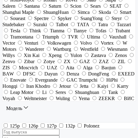
Saleen
Santana
Saturn
Scion
Sears
SEAT
Shanghai Maple
ShuangHuan
Simca
Skoda
Smart
Soueast
Spectre
Spyker
SsangYong
Steyr
Studebaker
Suzuki
Talbot
TATA
Tatra
Tazzari
Tesla
Think
Tianma
Tianye
Tofas
Trabant
Tramontana
Triumph
TVR
Ultima
Vauxhall
Vector
Venturi
Volkswagen
Volvo
Vortex
W
Motors
Wanderer
Wartburg
Westfield
Wiesmann
Willys
Xin Kai
Xpeng
Yulon
Zastava
Zenos
Zenvo
Zibar
Zotye
ZX
GAZ
ZAZ
ZIL
ZIS
Moscvich
UAZ
Aita
Alga
Baojun
BAW
DFSC
Dayun
Denza
DongFeng
EXEED
Enovate
Evergrande
GAC Trumpchi
HiPhi
Hongqi
Iran Khodro
Jetour
Jetta
Kaiyi
Karry
Leap Motor
Li
Seres
Shuanghuan
Tank
Voyah
Weltmeister
Wuling
Yema
ZEEKR
ВИС
Модель
125p
126p
127p
132p
Polonez