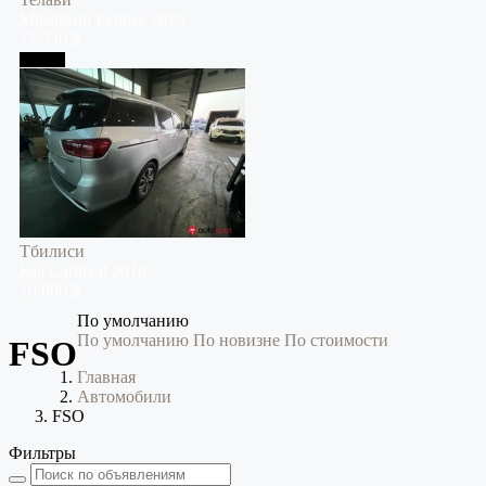
Mitsubishi
Eclipse
2019
17,530 $
Тбилиси
Тбилиси
Kia
Carnival
2018
10,000 $
По умолчанию
По умолчанию
По новизне
По стоимости
FSO
Главная
Автомобили
FSO
Фильтры