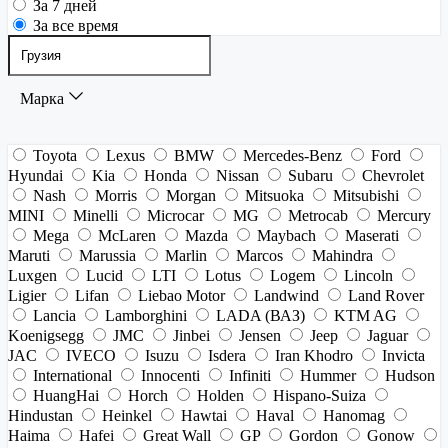
За 7 дней
За все время
Марка
Toyota
Lexus
BMW
Mercedes-Benz
Ford
Hyundai
Kia
Honda
Nissan
Subaru
Chevrolet
Nash
Morris
Morgan
Mitsuoka
Mitsubishi
MINI
Minelli
Microcar
MG
Metrocab
Mercury
Mega
McLaren
Mazda
Maybach
Maserati
Maruti
Marussia
Marlin
Marcos
Mahindra
Luxgen
Lucid
LTI
Lotus
Logem
Lincoln
Ligier
Lifan
Liebao Motor
Landwind
Land Rover
Lancia
Lamborghini
LADA (ВАЗ)
KTM AG
Koenigsegg
JMC
Jinbei
Jensen
Jeep
Jaguar
JAC
IVECO
Isuzu
Isdera
Iran Khodro
Invicta
International
Innocenti
Infiniti
Hummer
Hudson
HuangHai
Horch
Holden
Hispano-Suiza
Hindustan
Heinkel
Hawtai
Haval
Hanomag
Haima
Hafei
Great Wall
GP
Gordon
Gonow