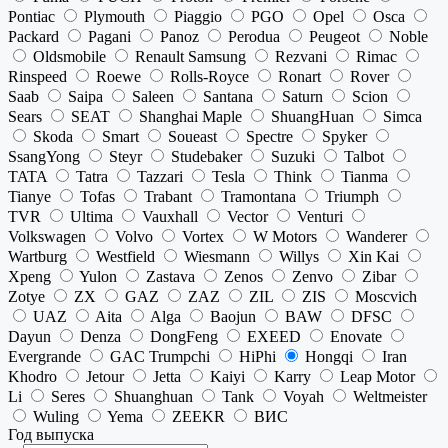
Pontiac
Plymouth
Piaggio
PGO
Opel
Osca
Packard
Pagani
Panoz
Perodua
Peugeot
Noble
Oldsmobile
Renault Samsung
Rezvani
Rimac
Rinspeed
Roewe
Rolls-Royce
Ronart
Rover
Saab
Saipa
Saleen
Santana
Saturn
Scion
Sears
SEAT
Shanghai Maple
ShuangHuan
Simca
Skoda
Smart
Soueast
Spectre
Spyker
SsangYong
Steyr
Studebaker
Suzuki
Talbot
TATA
Tatra
Tazzari
Tesla
Think
Tianma
Tianye
Tofas
Trabant
Tramontana
Triumph
TVR
Ultima
Vauxhall
Vector
Venturi
Volkswagen
Volvo
Vortex
W Motors
Wanderer
Wartburg
Westfield
Wiesmann
Willys
Xin Kai
Xpeng
Yulon
Zastava
Zenos
Zenvo
Zibar
Zotye
ZX
GAZ
ZAZ
ZIL
ZIS
Moscvich
UAZ
Aita
Alga
Baojun
BAW
DFSC
Dayun
Denza
DongFeng
EXEED
Enovate
Evergrande
GAC Trumpchi
HiPhi
Hongqi
Iran
Khodro
Jetour
Jetta
Kaiyi
Karry
Leap Motor
Li
Seres
Shuanghuan
Tank
Voyah
Weltmeister
Wuling
Yema
ZEEKR
ВИС
Год выпуска