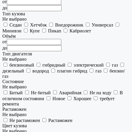
от
до
Тип кузова
Не выбрано
Седан
Хетчбэк
Внедорожник
Универсал
Минивэн
Купе
Пикап
Кабриолет
Объём
от
до
Тип двигателя
Не выбрано
бензиновый
гибридный
электрический
газ
дизельный
водород
плагин гибрид
газ
бензин/
газ
Состояние
Не выбрано
Битый
Не битый
Аварийная
Не на ходу
В
отличном состоянии
Новое
Хорошее
требует
ремонта
Растаможен
Не выбрано
Не растаможен
Растаможен
Цвет кузова
Не выбрано