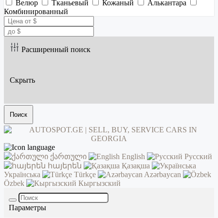
Велюр
Тканьевый
Кожаный
Алькантара
Комбинированный
Расширенный поиск
Скрыть
Поиск
ქართული
English
Русский
հայերեն
Қазақша
Українська
Türkçe
Azərbaycan
Özbek
Кыргызский
Параметры