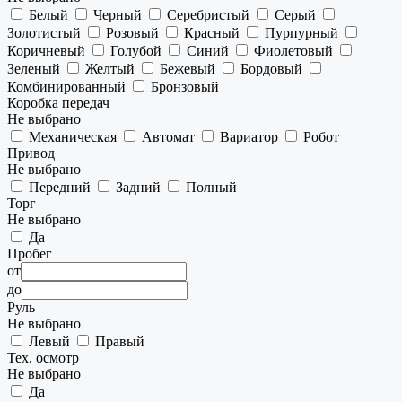
Белый
Черный
Серебристый
Серый
Золотистый
Розовый
Красный
Пурпурный
Коричневый
Голубой
Синий
Фиолетовый
Зеленый
Желтый
Бежевый
Бордовый
Комбинированный
Бронзовый
Коробка передач
Не выбрано
Механическая
Автомат
Вариатор
Робот
Привод
Не выбрано
Передний
Задний
Полный
Торг
Не выбрано
Да
Пробег
от
до
Руль
Не выбрано
Левый
Правый
Тех. осмотр
Не выбрано
Да