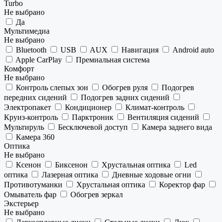
Turbo
Не выбрано
Да
Мультимедиа
Не выбрано
Bluetooth
USB
AUX
Навигация
Android auto
Apple CarPlay
Премиальная система
Комфорт
Не выбрано
Контроль слепых зон
Обогрев руля
Подогрев
передних сидений
Подогрев задних сидений
Электропакет
Кондиционер
Климат-контроль
Круиз-контроль
Парктроник
Вентиляция сидений
Мультируль
Бесключевой доступ
Камера заднего вида
Камера 360
Оптика
Не выбрано
Ксенон
Биксенон
Хрустальная оптика
Led
оптика
Лазерная оптика
Дневные ходовые огни
Противотуманки
Хрустальная оптика
Коректор фар
Омыватель фар
Обогрев зеркал
Экстерьер
Не выбрано