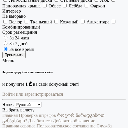
Легкосплавные диски
Стальные диски
Люк
Панорамная крыша
Обвес
Лебёда
Фаркоп
Интерьер
Не выбрано
Велюр
Тканьевый
Кожаный
Алькантара
Комбинированный
Срок размещения
За 24 часа
За 7 дней
За все время
Применить
Меню
Зарегистрируйтесь на нашем сайте
и получите
1 ₾
на свой бонусный счет!
Войти или зарегистрироваться
Язык:
Выбрать валюту
Главная
Проверка штрафов
როგორ წარადგინოთ
განაცხადი?
Для бизнеса
Добавить объявление
Правила сервиса
Пользовательское соглашение
Служба