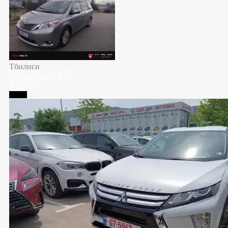
Тбилиси
Toyota
Sienna
2015
15,500 $
Телави