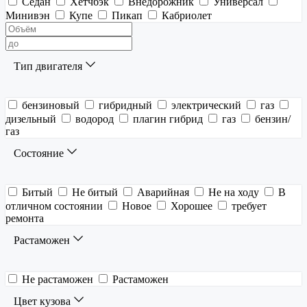
Седан
Хетчбэк
Внедорожник
Универсал
Минивэн
Купе
Пикап
Кабриолет
Тип двигателя
бензиновый
гибридный
электрический
газ
дизельный
водород
плагин гибрид
газ
бензин/
газ
Состояние
Битый
Не битый
Аварийная
Не на ходу
В
отличном состоянии
Новое
Хорошее
требует
ремонта
Растаможен
Не растаможен
Растаможен
Цвет кузова