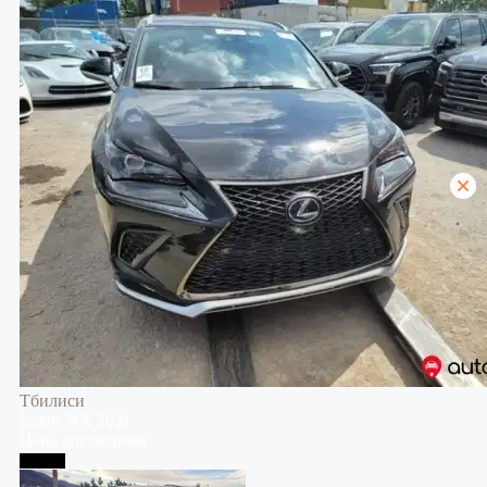
Тбилиси
Lexus
NX
2021
Цена договорная
Тбилиси