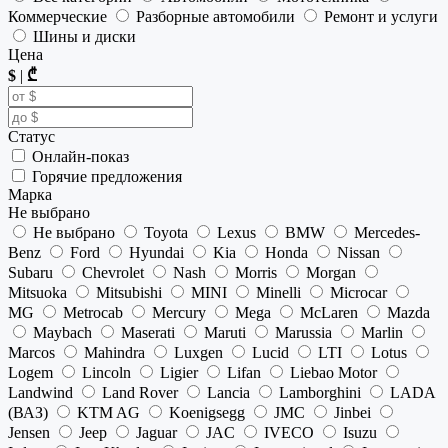
Коммерческие
Разборные автомобили
Ремонт и услуги
Шины и диски
Цена
$
|
₾
Статус
Онлайн-показ
Горячие предложения
Марка
Не выбрано
Не выбрано
Toyota
Lexus
BMW
Mercedes-
Benz
Ford
Hyundai
Kia
Honda
Nissan
Subaru
Chevrolet
Nash
Morris
Morgan
Mitsuoka
Mitsubishi
MINI
Minelli
Microcar
MG
Metrocab
Mercury
Mega
McLaren
Mazda
Maybach
Maserati
Maruti
Marussia
Marlin
Marcos
Mahindra
Luxgen
Lucid
LTI
Lotus
Logem
Lincoln
Ligier
Lifan
Liebao Motor
Landwind
Land Rover
Lancia
Lamborghini
LADA
(ВАЗ)
KTM AG
Koenigsegg
JMC
Jinbei
Jensen
Jeep
Jaguar
JAC
IVECO
Isuzu