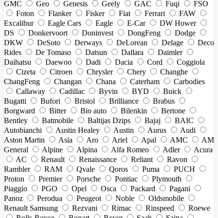
GMC
Geo
Genesis
Geely
GAC
Fuqi
FSO
Foton
Flanker
Fisker
Fiat
Ferrari
FAW
Excalibur
Eagle Cars
Eagle
E-Car
DW Hower
DS
Donkervoort
Doninvest
DongFeng
Dodge
DKW
DeSoto
Derways
DeLorean
Delage
Deco
Rides
De Tomaso
Datsun
Dallara
Daimler
Daihatsu
Daewoo
Dadi
Dacia
Cord
Coggiola
Cizeta
Citroen
Chrysler
Chery
Changhe
ChangFeng
Changan
Chana
Caterham
Carbodies
Callaway
Cadillac
Byvin
BYD
Buick
Bugatti
Bufori
Bristol
Brilliance
Brabus
Borgward
Bitter
Bio auto
Bilenkin
Bertone
Bentley
Batmobile
Baltijas Dzips
Bajaj
BAIC
Autobianchi
Austin Healey
Austin
Aurus
Audi
Aston Martin
Asia
Aro
Ariel
Apal
AMC
AM
General
Alpine
Alpina
Alfa Romeo
Adler
Acura
AC
Renault
Renaissance
Reliant
Ravon
Rambler
RAM
Qvale
Qoros
Puma
PUCH
Proton
Premier
Porsche
Pontiac
Plymouth
Piaggio
PGO
Opel
Osca
Packard
Pagani
Panoz
Perodua
Peugeot
Noble
Oldsmobile
Renault Samsung
Rezvani
Rimac
Rinspeed
Roewe
Rolls-Royce
Ronart
Rover
Saab
Saipa