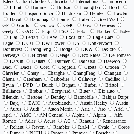
Isdera
Iran Khodro
Invicta
International
Innocenti
Infiniti
Hummer
Hudson
HuangHai
Horch
Holden
Hispano-Suiza
Hindustan
Heinkel
Hawtai
Haval
Hanomag
Haima
Hafei
Great Wall
GP
Gordon
Gonow
GMC
Geo
Genesis
Geely
GAC
Fuqi
FSO
Foton
Flanker
Fisker
Fiat
Ferrari
FAW
Excalibur
Eagle Cars
Eagle
E-Car
DW Hower
DS
Donkervoort
Doninvest
DongFeng
Dodge
DKW
DeSoto
Derways
DeLorean
Delage
Deco Rides
De Tomaso
Datsun
Dallara
Daimler
Daihatsu
Daewoo
Dadi
Dacia
Cord
Coggiola
Cizeta
Citroen
Chrysler
Chery
Changhe
ChangFeng
Changan
Chana
Caterham
Carbodies
Callaway
Cadillac
Byvin
BYD
Buick
Bugatti
Bufori
Bristol
Brilliance
Brabus
Borgward
Bitter
Bio auto
Bilenkin
Bertone
Bentley
Batmobile
Baltijas Dzips
Bajaj
BAIC
Autobianchi
Austin Healey
Austin
Aurus
Audi
Aston Martin
Asia
Aro
Ariel
Apal
AMC
AM General
Alpine
Alpina
Alfa
Romeo
Adler
Acura
AC
Renault
Renaissance
Reliant
Ravon
Rambler
RAM
Qvale
Qoros
Puma
PUCH
Proton
Premier
Porsche