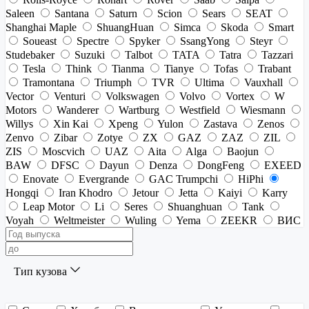
Saleen
Santana
Saturn
Scion
Sears
SEAT
Shanghai Maple
ShuangHuan
Simca
Skoda
Smart
Soueast
Spectre
Spyker
SsangYong
Steyr
Studebaker
Suzuki
Talbot
TATA
Tatra
Tazzari
Tesla
Think
Tianma
Tianye
Tofas
Trabant
Tramontana
Triumph
TVR
Ultima
Vauxhall
Vector
Venturi
Volkswagen
Volvo
Vortex
W
Motors
Wanderer
Wartburg
Westfield
Wiesmann
Willys
Xin Kai
Xpeng
Yulon
Zastava
Zenos
Zenvo
Zibar
Zotye
ZX
GAZ
ZAZ
ZIL
ZIS
Moscvich
UAZ
Aita
Alga
Baojun
BAW
DFSC
Dayun
Denza
DongFeng
EXEED
Enovate
Evergrande
GAC Trumpchi
HiPhi
Hongqi
Iran Khodro
Jetour
Jetta
Kaiyi
Karry
Leap Motor
Li
Seres
Shuanghuan
Tank
Voyah
Weltmeister
Wuling
Yema
ZEEKR
ВИС
Тип кузова