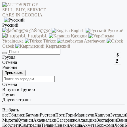
Русский
ქართული
English
Русский
հայերեն
Қазақша
Українська
Türkçe
Azərbaycan
Özbek
Кыргызский
$
Грузия
₾
Отмена
Районы
Применить
Отмена
В пути в Грузию
Грузия
Другие страны
Выбрать
все
Тбилиси
Батуми
Рустави
Поти
Гори
Марнеули
Хашури
Зугдиди
Мцхета
Кутаиси
Ахалкалаки
Сагареджо
Ахалцихе
Зестафони
Ван
Кобулети
Самтредиа
Телави
Сенаки
Абаша
Ахмета
Боржоми
Хоби
Б