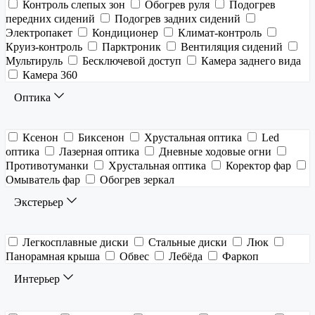
Контроль слепых зон
Обогрев руля
Подогрев
передних сидений
Подогрев задних сидений
Электропакет
Кондиционер
Климат-контроль
Круиз-контроль
Парктроник
Вентиляция сидений
Мультируль
Бесключевой доступ
Камера заднего вида
Камера 360
Оптика
Ксенон
Биксенон
Хрустальная оптика
Led
оптика
Лазерная оптика
Дневные ходовые огни
Противотуманки
Хрустальная оптика
Коректор фар
Омыватель фар
Обогрев зеркал
Экстерьер
Легкосплавные диски
Стальные диски
Люк
Панорамная крыша
Обвес
Лебёда
Фаркоп
Интерьер