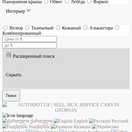
Панорамная крыша
Обвес
Лебёда
Фаркоп
Интерьер
Велюр
Тканьевый
Кожаный
Алькантара
Комбинированный
Расширенный поиск
Скрыть
Поиск
ქართული
English
Русский
հայերեն
Қазақша
Українська
Türkçe
Azərbaycan