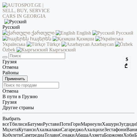
Русский
ქართული
English
Русский
հայերեն
Қазақша
Українська
Türkçe
Azərbaycan
Özbek
Кыргызский
$
Грузия
₾
Отмена
Районы
Применить
Отмена
В пути в Грузию
Грузия
Другие страны
Выбрать
все
Тбилиси
Батуми
Рустави
Поти
Гори
Марнеули
Хашури
Зугдиди
Мцхета
Кутаиси
Ахалкалаки
Сагареджо
Ахалцихе
Зестафони
Ван
Кобулети
Самтредиа
Телави
Сенаки
Абаша
Ахмета
Боржоми
Хоби
Б