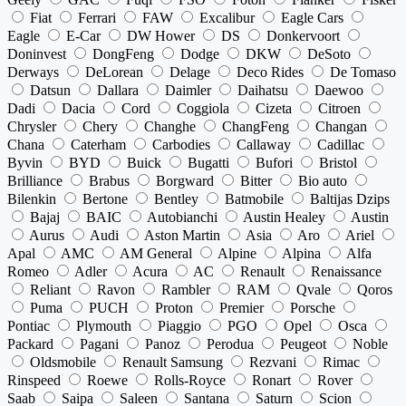
Fiat
Ferrari
FAW
Excalibur
Eagle Cars
Eagle
E-Car
DW Hower
DS
Donkervoort
Doninvest
DongFeng
Dodge
DKW
DeSoto
Derways
DeLorean
Delage
Deco Rides
De Tomaso
Datsun
Dallara
Daimler
Daihatsu
Daewoo
Dadi
Dacia
Cord
Coggiola
Cizeta
Citroen
Chrysler
Chery
Changhe
ChangFeng
Changan
Chana
Caterham
Carbodies
Callaway
Cadillac
Byvin
BYD
Buick
Bugatti
Bufori
Bristol
Brilliance
Brabus
Borgward
Bitter
Bio auto
Bilenkin
Bertone
Bentley
Batmobile
Baltijas Dzips
Bajaj
BAIC
Autobianchi
Austin Healey
Austin
Aurus
Audi
Aston Martin
Asia
Aro
Ariel
Apal
AMC
AM General
Alpine
Alpina
Alfa
Romeo
Adler
Acura
AC
Renault
Renaissance
Reliant
Ravon
Rambler
RAM
Qvale
Qoros
Puma
PUCH
Proton
Premier
Porsche
Pontiac
Plymouth
Piaggio
PGO
Opel
Osca
Packard
Pagani
Panoz
Perodua
Peugeot
Noble
Oldsmobile
Renault Samsung
Rezvani
Rimac
Rinspeed
Roewe
Rolls-Royce
Ronart
Rover
Saab
Saipa
Saleen
Santana
Saturn
Scion