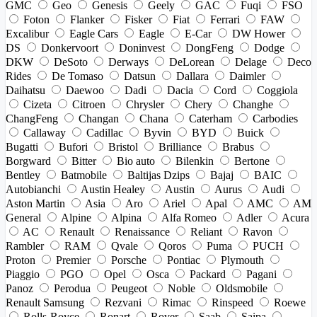
GMC
Geo
Genesis
Geely
GAC
Fuqi
FSO
Foton
Flanker
Fisker
Fiat
Ferrari
FAW
Excalibur
Eagle Cars
Eagle
E-Car
DW Hower
DS
Donkervoort
Doninvest
DongFeng
Dodge
DKW
DeSoto
Derways
DeLorean
Delage
Deco
Rides
De Tomaso
Datsun
Dallara
Daimler
Daihatsu
Daewoo
Dadi
Dacia
Cord
Coggiola
Cizeta
Citroen
Chrysler
Chery
Changhe
ChangFeng
Changan
Chana
Caterham
Carbodies
Callaway
Cadillac
Byvin
BYD
Buick
Bugatti
Bufori
Bristol
Brilliance
Brabus
Borgward
Bitter
Bio auto
Bilenkin
Bertone
Bentley
Batmobile
Baltijas Dzips
Bajaj
BAIC
Autobianchi
Austin Healey
Austin
Aurus
Audi
Aston Martin
Asia
Aro
Ariel
Apal
AMC
AM
General
Alpine
Alpina
Alfa Romeo
Adler
Acura
AC
Renault
Renaissance
Reliant
Ravon
Rambler
RAM
Qvale
Qoros
Puma
PUCH
Proton
Premier
Porsche
Pontiac
Plymouth
Piaggio
PGO
Opel
Osca
Packard
Pagani
Panoz
Perodua
Peugeot
Noble
Oldsmobile
Renault Samsung
Rezvani
Rimac
Rinspeed
Roewe
Rolls-Royce
Ronart
Rover
Saab
Saipa