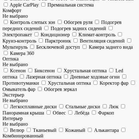
Apple CarPlay
Премиальная система
Комфорт
Не выбрано
Контроль слепых зон
Обогрев руля
Подогрев
передних сидений
Подогрев задних сидений
Электропакет
Кондиционер
Климат-контроль
Круиз-контроль
Парктроник
Вентиляция сидений
Мультируль
Бесключевой доступ
Камера заднего вида
Камера 360
Оптика
Не выбрано
Ксенон
Биксенон
Хрустальная оптика
Led
оптика
Лазерная оптика
Дневные ходовые огни
Противотуманки
Хрустальная оптика
Коректор фар
Омыватель фар
Обогрев зеркал
Экстерьер
Не выбрано
Легкосплавные диски
Стальные диски
Люк
Панорамная крыша
Обвес
Лебёда
Фаркоп
Интерьер
Не выбрано
Велюр
Тканьевый
Кожаный
Алькантара
Комбинированный