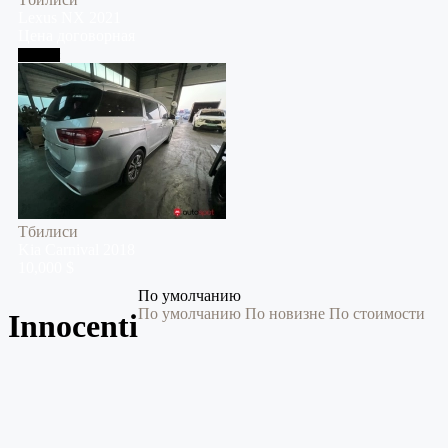
Lexus
NX
2021
Цена договорная
Тбилиси
Тбилиси
Kia
Carnival
2018
10,000 $
По умолчанию
По умолчанию
По новизне
По стоимости
Innocenti