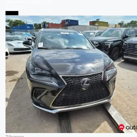
Mitsubishi
Eclipse
2019
17,530 $
Тбилиси
Тбилиси