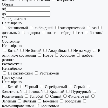
Объём
от
до
Тип двигателя
Не выбрано
бензиновый
гибридный
электрический
газ
дизельный
водород
плагин гибрид
газ
бензин/
газ
Состояние
Не выбрано
Битый
Не битый
Аварийная
Не на ходу
В
отличном состоянии
Новое
Хорошее
требует
ремонта
Растаможен
Не выбрано
Не растаможен
Растаможен
Цвет кузова
Не выбрано
Белый
Черный
Серебристый
Серый
Золотистый
Розовый
Красный
Пурпурный
Коричневый
Голубой
Синий
Фиолетовый
Зеленый
Желтый
Бежевый
Бордовый
Комбинированный
Бронзовый