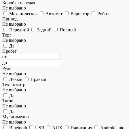
Коробка передач
Не выбрано
Механическая
Автомат
Вариатор
Робот
Привод
Не выбрано
Передний
Задний
Полный
Торг
Не выбрано
Да
Пробег
от
до
Руль
Не выбрано
Левый
Правый
Тех. осмотр
Не выбрано
Да
Turbo
Не выбрано
Да
Мультимедиа
Не выбрано
Bluetooth
USB
AUX
Навигация
Android auto