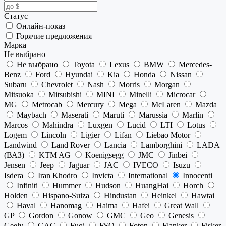
Статус
Онлайн-показ
Горячие предложения
Марка
Не выбрано
Не выбрано
Toyota
Lexus
BMW
Mercedes-
Benz
Ford
Hyundai
Kia
Honda
Nissan
Subaru
Chevrolet
Nash
Morris
Morgan
Mitsuoka
Mitsubishi
MINI
Minelli
Microcar
MG
Metrocab
Mercury
Mega
McLaren
Mazda
Maybach
Maserati
Maruti
Marussia
Marlin
Marcos
Mahindra
Luxgen
Lucid
LTI
Lotus
Logem
Lincoln
Ligier
Lifan
Liebao Motor
Landwind
Land Rover
Lancia
Lamborghini
LADA
(ВАЗ)
KTM AG
Koenigsegg
JMC
Jinbei
Jensen
Jeep
Jaguar
JAC
IVECO
Isuzu
Isdera
Iran Khodro
Invicta
International
Innocenti
Infiniti
Hummer
Hudson
HuangHai
Horch
Holden
Hispano-Suiza
Hindustan
Heinkel
Hawtai
Haval
Hanomag
Haima
Hafei
Great Wall
GP
Gordon
Gonow
GMC
Geo
Genesis
Geely
GAC
Fuqi
FSO
Foton
Flanker
Fisker