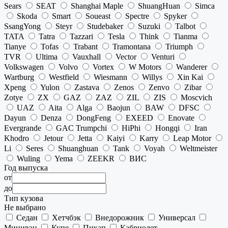
Sears
SEAT
Shanghai Maple
ShuangHuan
Simca
Skoda
Smart
Soueast
Spectre
Spyker
SsangYong
Steyr
Studebaker
Suzuki
Talbot
TATA
Tatra
Tazzari
Tesla
Think
Tianma
Tianye
Tofas
Trabant
Tramontana
Triumph
TVR
Ultima
Vauxhall
Vector
Venturi
Volkswagen
Volvo
Vortex
W Motors
Wanderer
Wartburg
Westfield
Wiesmann
Willys
Xin Kai
Xpeng
Yulon
Zastava
Zenos
Zenvo
Zibar
Zotye
ZX
GAZ
ZAZ
ZIL
ZIS
Moscvich
UAZ
Aita
Alga
Baojun
BAW
DFSC
Dayun
Denza
DongFeng
EXEED
Enovate
Evergrande
GAC Trumpchi
HiPhi
Hongqi
Iran
Khodro
Jetour
Jetta
Kaiyi
Karry
Leap Motor
Li
Seres
Shuanghuan
Tank
Voyah
Weltmeister
Wuling
Yema
ZEEKR
ВИС
Год выпуска
от
до
Тип кузова
Не выбрано
Седан
Хетчбэк
Внедорожник
Универсал
Минивэн
Купе
Пикап
Кабриолет