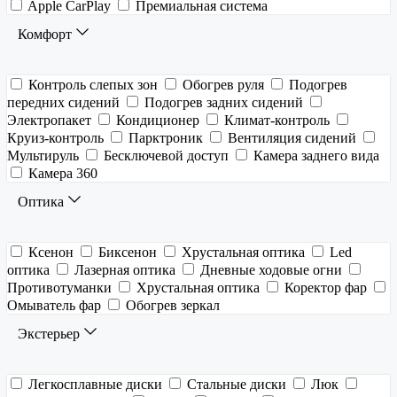
Apple CarPlay
Премиальная система
Комфорт
Контроль слепых зон
Обогрев руля
Подогрев
передних сидений
Подогрев задних сидений
Электропакет
Кондиционер
Климат-контроль
Круиз-контроль
Парктроник
Вентиляция сидений
Мультируль
Бесключевой доступ
Камера заднего вида
Камера 360
Оптика
Ксенон
Биксенон
Хрустальная оптика
Led
оптика
Лазерная оптика
Дневные ходовые огни
Противотуманки
Хрустальная оптика
Коректор фар
Омыватель фар
Обогрев зеркал
Экстерьер
Легкосплавные диски
Стальные диски
Люк