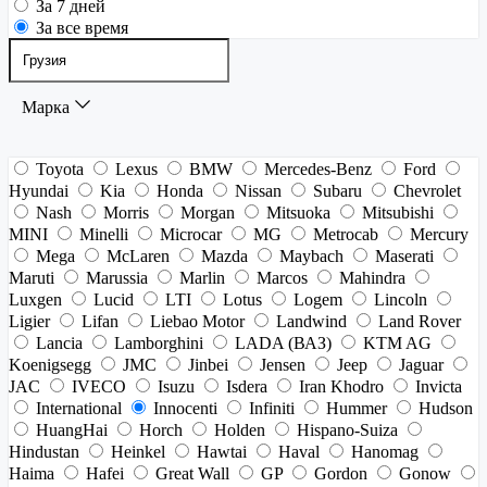
За 7 дней
За все время
Марка
Toyota
Lexus
BMW
Mercedes-Benz
Ford
Hyundai
Kia
Honda
Nissan
Subaru
Chevrolet
Nash
Morris
Morgan
Mitsuoka
Mitsubishi
MINI
Minelli
Microcar
MG
Metrocab
Mercury
Mega
McLaren
Mazda
Maybach
Maserati
Maruti
Marussia
Marlin
Marcos
Mahindra
Luxgen
Lucid
LTI
Lotus
Logem
Lincoln
Ligier
Lifan
Liebao Motor
Landwind
Land Rover
Lancia
Lamborghini
LADA (ВАЗ)
KTM AG
Koenigsegg
JMC
Jinbei
Jensen
Jeep
Jaguar
JAC
IVECO
Isuzu
Isdera
Iran Khodro
Invicta
International
Innocenti
Infiniti
Hummer
Hudson
HuangHai
Horch
Holden
Hispano-Suiza
Hindustan
Heinkel
Hawtai
Haval
Hanomag
Haima
Hafei
Great Wall
GP
Gordon
Gonow