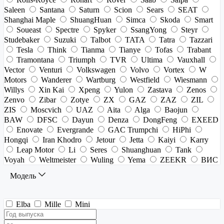
Saleen
Santana
Saturn
Scion
Sears
SEAT
Shanghai Maple
ShuangHuan
Simca
Skoda
Smart
Soueast
Spectre
Spyker
SsangYong
Steyr
Studebaker
Suzuki
Talbot
TATA
Tatra
Tazzari
Tesla
Think
Tianma
Tianye
Tofas
Trabant
Tramontana
Triumph
TVR
Ultima
Vauxhall
Vector
Venturi
Volkswagen
Volvo
Vortex
W
Motors
Wanderer
Wartburg
Westfield
Wiesmann
Willys
Xin Kai
Xpeng
Yulon
Zastava
Zenos
Zenvo
Zibar
Zotye
ZX
GAZ
ZAZ
ZIL
ZIS
Moscvich
UAZ
Aita
Alga
Baojun
BAW
DFSC
Dayun
Denza
DongFeng
EXEED
Enovate
Evergrande
GAC Trumpchi
HiPhi
Hongqi
Iran Khodro
Jetour
Jetta
Kaiyi
Karry
Leap Motor
Li
Seres
Shuanghuan
Tank
Voyah
Weltmeister
Wuling
Yema
ZEEKR
ВИС
Модель
Elba
Mille
Mini