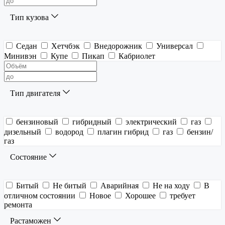
Тип кузова
Седан
Хетчбэк
Внедорожник
Универсал
Минивэн
Купе
Пикап
Кабриолет
Тип двигателя
бензиновый
гибридный
электрический
газ
дизельный
водород
плагин гибрид
газ
бензин/
газ
Состояние
Битый
Не битый
Аварийная
Не на ходу
В
отличном состоянии
Новое
Хорошее
требует
ремонта
Растаможен