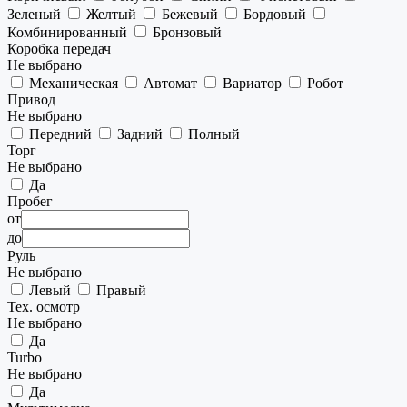
Зеленый
Желтый
Бежевый
Бордовый
Комбинированный
Бронзовый
Коробка передач
Не выбрано
Механическая
Автомат
Вариатор
Робот
Привод
Не выбрано
Передний
Задний
Полный
Торг
Не выбрано
Да
Пробег
от
до
Руль
Не выбрано
Левый
Правый
Тех. осмотр
Не выбрано
Да
Turbo
Не выбрано
Да