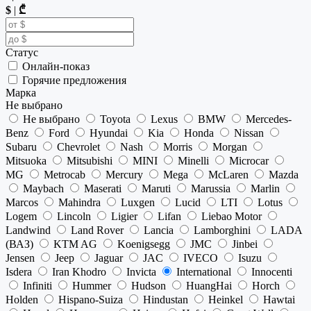
$
|
₾
Статус
Онлайн-показ
Горячие предложения
Марка
Не выбрано
Не выбрано
Toyota
Lexus
BMW
Mercedes-
Benz
Ford
Hyundai
Kia
Honda
Nissan
Subaru
Chevrolet
Nash
Morris
Morgan
Mitsuoka
Mitsubishi
MINI
Minelli
Microcar
MG
Metrocab
Mercury
Mega
McLaren
Mazda
Maybach
Maserati
Maruti
Marussia
Marlin
Marcos
Mahindra
Luxgen
Lucid
LTI
Lotus
Logem
Lincoln
Ligier
Lifan
Liebao Motor
Landwind
Land Rover
Lancia
Lamborghini
LADA
(ВАЗ)
KTM AG
Koenigsegg
JMC
Jinbei
Jensen
Jeep
Jaguar
JAC
IVECO
Isuzu
Isdera
Iran Khodro
Invicta
International
Innocenti
Infiniti
Hummer
Hudson
HuangHai
Horch
Holden
Hispano-Suiza
Hindustan
Heinkel
Hawtai