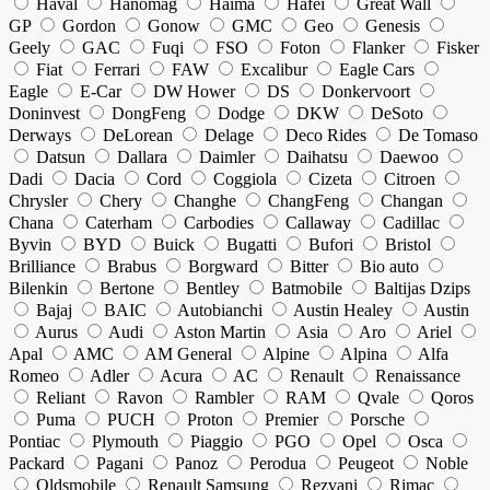
Haval
Hanomag
Haima
Hafei
Great Wall
GP
Gordon
Gonow
GMC
Geo
Genesis
Geely
GAC
Fuqi
FSO
Foton
Flanker
Fisker
Fiat
Ferrari
FAW
Excalibur
Eagle Cars
Eagle
E-Car
DW Hower
DS
Donkervoort
Doninvest
DongFeng
Dodge
DKW
DeSoto
Derways
DeLorean
Delage
Deco Rides
De Tomaso
Datsun
Dallara
Daimler
Daihatsu
Daewoo
Dadi
Dacia
Cord
Coggiola
Cizeta
Citroen
Chrysler
Chery
Changhe
ChangFeng
Changan
Chana
Caterham
Carbodies
Callaway
Cadillac
Byvin
BYD
Buick
Bugatti
Bufori
Bristol
Brilliance
Brabus
Borgward
Bitter
Bio auto
Bilenkin
Bertone
Bentley
Batmobile
Baltijas Dzips
Bajaj
BAIC
Autobianchi
Austin Healey
Austin
Aurus
Audi
Aston Martin
Asia
Aro
Ariel
Apal
AMC
AM General
Alpine
Alpina
Alfa
Romeo
Adler
Acura
AC
Renault
Renaissance
Reliant
Ravon
Rambler
RAM
Qvale
Qoros
Puma
PUCH
Proton
Premier
Porsche
Pontiac
Plymouth
Piaggio
PGO
Opel
Osca
Packard
Pagani
Panoz
Perodua
Peugeot
Noble
Oldsmobile
Renault Samsung
Rezvani
Rimac