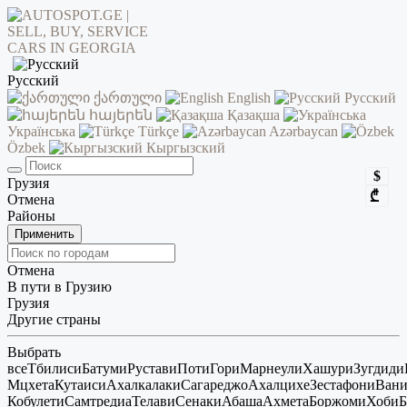
Русский
ქართული
English
Русский
հայերեն
Қазақша
Українська
Türkçe
Azərbaycan
Özbek
Кыргызский
$
Грузия
₾
Отмена
Районы
Применить
Отмена
В пути в Грузию
Грузия
Другие страны
Выбрать
все
Тбилиси
Батуми
Рустави
Поти
Гори
Марнеули
Хашури
Зугдиди
Мцхета
Кутаиси
Ахалкалаки
Сагареджо
Ахалцихе
Зестафони
Ван
Кобулети
Самтредиа
Телави
Сенаки
Абаша
Ахмета
Боржоми
Хоби
Б