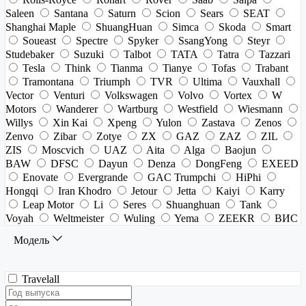
Saleen
Santana
Saturn
Scion
Sears
SEAT
Shanghai Maple
ShuangHuan
Simca
Skoda
Smart
Soueast
Spectre
Spyker
SsangYong
Steyr
Studebaker
Suzuki
Talbot
TATA
Tatra
Tazzari
Tesla
Think
Tianma
Tianye
Tofas
Trabant
Tramontana
Triumph
TVR
Ultima
Vauxhall
Vector
Venturi
Volkswagen
Volvo
Vortex
W
Motors
Wanderer
Wartburg
Westfield
Wiesmann
Willys
Xin Kai
Xpeng
Yulon
Zastava
Zenos
Zenvo
Zibar
Zotye
ZX
GAZ
ZAZ
ZIL
ZIS
Moscvich
UAZ
Aita
Alga
Baojun
BAW
DFSC
Dayun
Denza
DongFeng
EXEED
Enovate
Evergrande
GAC Trumpchi
HiPhi
Hongqi
Iran Khodro
Jetour
Jetta
Kaiyi
Karry
Leap Motor
Li
Seres
Shuanghuan
Tank
Voyah
Weltmeister
Wuling
Yema
ZEEKR
ВИС
Модель
Travelall