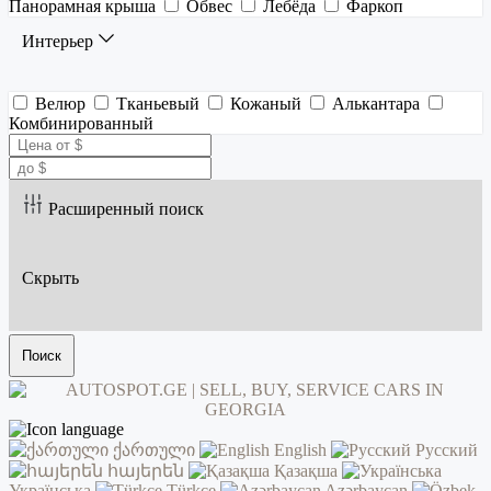
Панорамная крыша
Обвес
Лебёда
Фаркоп
Интерьер
Велюр
Тканьевый
Кожаный
Алькантара
Комбинированный
Расширенный поиск
Скрыть
Поиск
ქართული
English
Русский
հայերեն
Қазақша
Українська
Türkçe
Azərbaycan