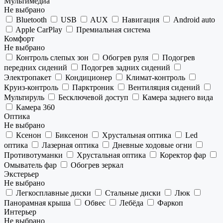
Мультимедиа
Не выбрано
Bluetooth
USB
AUX
Навигация
Android auto
Apple CarPlay
Премиальная система
Комфорт
Не выбрано
Контроль слепых зон
Обогрев руля
Подогрев
передних сидений
Подогрев задних сидений
Электропакет
Кондиционер
Климат-контроль
Круиз-контроль
Парктроник
Вентиляция сидений
Мультируль
Бесключевой доступ
Камера заднего вида
Камера 360
Оптика
Не выбрано
Ксенон
Биксенон
Хрустальная оптика
Led
оптика
Лазерная оптика
Дневные ходовые огни
Противотуманки
Хрустальная оптика
Коректор фар
Омыватель фар
Обогрев зеркал
Экстерьер
Не выбрано
Легкосплавные диски
Стальные диски
Люк
Панорамная крыша
Обвес
Лебёда
Фаркоп
Интерьер
Не выбрано