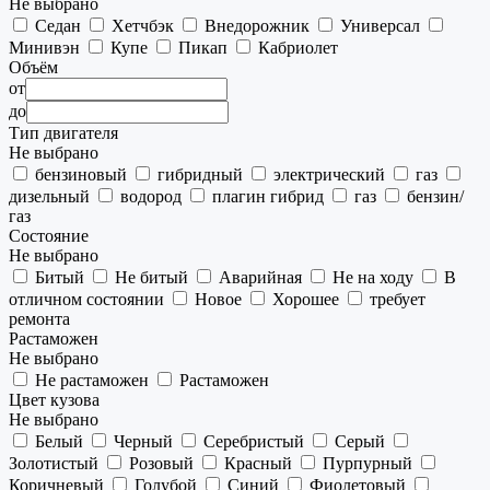
Не выбрано
Седан
Хетчбэк
Внедорожник
Универсал
Минивэн
Купе
Пикап
Кабриолет
Объём
от
до
Тип двигателя
Не выбрано
бензиновый
гибридный
электрический
газ
дизельный
водород
плагин гибрид
газ
бензин/
газ
Состояние
Не выбрано
Битый
Не битый
Аварийная
Не на ходу
В
отличном состоянии
Новое
Хорошее
требует
ремонта
Растаможен
Не выбрано
Не растаможен
Растаможен
Цвет кузова
Не выбрано
Белый
Черный
Серебристый
Серый
Золотистый
Розовый
Красный
Пурпурный
Коричневый
Голубой
Синий
Фиолетовый