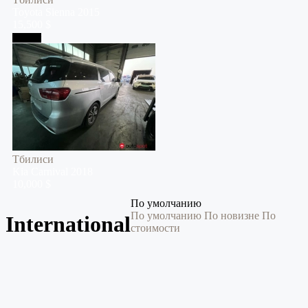
Toyota
Sienna
2015
15,500 $
Тбилиси
Тбилиси
Kia
Carnival
2018
10,000 $
По умолчанию
По умолчанию
По новизне
По
International
стоимости