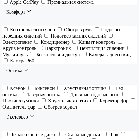
Apple CarPlay
Премиальная система
Комфорт
Контроль слепых зон
Обогрев руля
Подогрев
передних сидений
Подогрев задних сидений
Электропакет
Кондиционер
Климат-контроль
Круиз-контроль
Парктроник
Вентиляция сидений
Мультируль
Бесключевой доступ
Камера заднего вида
Камера 360
Оптика
Ксенон
Биксенон
Хрустальная оптика
Led
оптика
Лазерная оптика
Дневные ходовые огни
Противотуманки
Хрустальная оптика
Коректор фар
Омыватель фар
Обогрев зеркал
Экстерьер
Легкосплавные диски
Стальные диски
Люк