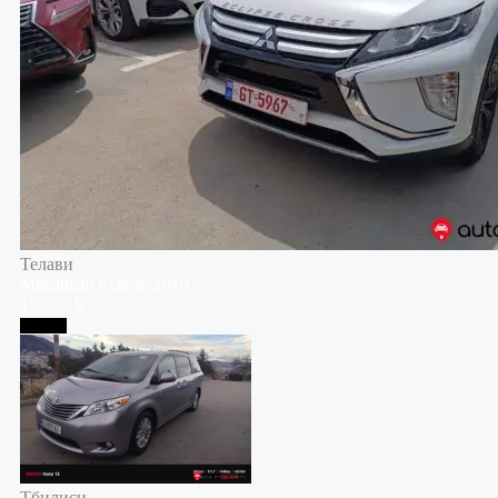
Телави
Mitsubishi
Eclipse
2019
17,530 $
Тбилиси
Тбилиси