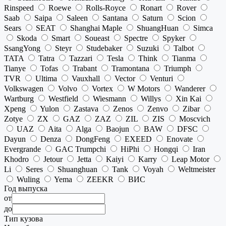
Rinspeed
Roewe
Rolls-Royce
Ronart
Rover
Saab
Saipa
Saleen
Santana
Saturn
Scion
Sears
SEAT
Shanghai Maple
ShuangHuan
Simca
Skoda
Smart
Soueast
Spectre
Spyker
SsangYong
Steyr
Studebaker
Suzuki
Talbot
TATA
Tatra
Tazzari
Tesla
Think
Tianma
Tianye
Tofas
Trabant
Tramontana
Triumph
TVR
Ultima
Vauxhall
Vector
Venturi
Volkswagen
Volvo
Vortex
W Motors
Wanderer
Wartburg
Westfield
Wiesmann
Willys
Xin Kai
Xpeng
Yulon
Zastava
Zenos
Zenvo
Zibar
Zotye
ZX
GAZ
ZAZ
ZIL
ZIS
Moscvich
UAZ
Aita
Alga
Baojun
BAW
DFSC
Dayun
Denza
DongFeng
EXEED
Enovate
Evergrande
GAC Trumpchi
HiPhi
Hongqi
Iran
Khodro
Jetour
Jetta
Kaiyi
Karry
Leap Motor
Li
Seres
Shuanghuan
Tank
Voyah
Weltmeister
Wuling
Yema
ZEEKR
ВИС
Год выпуска
от
до
Тип кузова