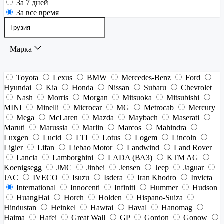
За 7 дней
За все время
Марка
Toyota
Lexus
BMW
Mercedes-Benz
Ford
Hyundai
Kia
Honda
Nissan
Subaru
Chevrolet
Nash
Morris
Morgan
Mitsuoka
Mitsubishi
MINI
Minelli
Microcar
MG
Metrocab
Mercury
Mega
McLaren
Mazda
Maybach
Maserati
Maruti
Marussia
Marlin
Marcos
Mahindra
Luxgen
Lucid
LTI
Lotus
Logem
Lincoln
Ligier
Lifan
Liebao Motor
Landwind
Land Rover
Lancia
Lamborghini
LADA (ВАЗ)
KTM AG
Koenigsegg
JMC
Jinbei
Jensen
Jeep
Jaguar
JAC
IVECO
Isuzu
Isdera
Iran Khodro
Invicta
International
Innocenti
Infiniti
Hummer
Hudson
HuangHai
Horch
Holden
Hispano-Suiza
Hindustan
Heinkel
Hawtai
Haval
Hanomag
Haima
Hafei
Great Wall
GP
Gordon
Gonow