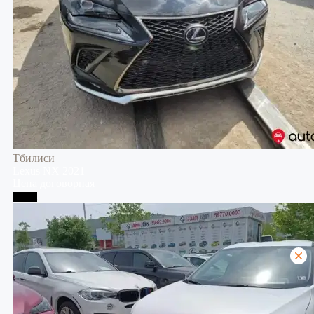
Тбилиси
Lexus
NX
2021
Цена договорная
Телави