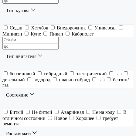
Тип кузова
Седан
Хетчбэк
Внедорожник
Универсал
Минивэн
Купе
Пикап
Кабриолет
Тип двигателя
бензиновый
гибридный
электрический
газ
дизельный
водород
плагин гибрид
газ
бензин/
газ
Состояние
Битый
Не битый
Аварийная
Не на ходу
В
отличном состоянии
Новое
Хорошее
требует
ремонта
Растаможен