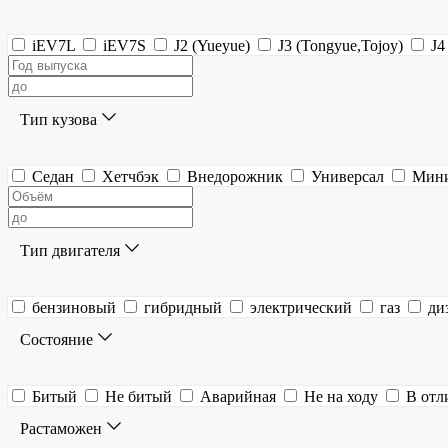
iEV7L
iEV7S
J2 (Yueyue)
J3 (Tongyue,Tojoy)
J4
Тип кузова
Седан
Хетчбэк
Внедорожник
Универсал
Мин
Тип двигателя
бензиновый
гибридный
электрический
газ
ди
Состояние
Битый
Не битый
Аварийная
Не на ходу
В отл
Растаможен