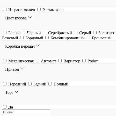
Не растаможен
Растаможен
Цвет кузова
Белый
Черный
Серебристый
Серый
Золотист
Бежевый
Бордовый
Комбинированный
Бронзовый
Коробка передач
Механическая
Автомат
Вариатор
Робот
Привод
Передний
Задний
Полный
Торг
Да