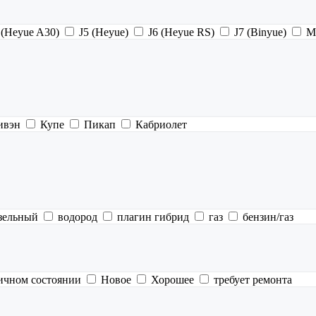
 (Heyue A30)
J5 (Heyue)
J6 (Heyue RS)
J7 (Binyue)
M
ивэн
Купе
Пикап
Кабриолет
зельный
водород
плагин гибрид
газ
бензин/газ
ичном состоянии
Новое
Хорошее
требует ремонта