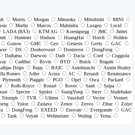
sh
Morris
Morgan
Mitsuoka
Mitsubishi
MINI
ssia
Marlin
Marcos
Mahindra
Luxgen
Lucid
LADA (ВАЗ)
KTM AG
Koenigsegg
JMC
Jinbei
niti
Hummer
Hudson
HuangHai
Horch
Holden
Gonow
GMC
Geo
Genesis
Geely
GAC
wer
DS
Donkervoort
Doninvest
DongFeng
Daihatsu
Daewoo
Dadi
Dacia
Cord
Coggiola
way
Cadillac
Byvin
BYD
Buick
Bugatti
altijas Dzips
Bajaj
BAIC
Autobianchi
Austin Healey
lfa Romeo
Adler
Acura
AC
Renault
Renaissance
Plymouth
Piaggio
PGO
Opel
Osca
Packard
e
Rolls-Royce
Ronart
Rover
Saab
Saipa
east
Spectre
Spyker
SsangYong
Steyr
Studebaker
Triumph
TVR
Ultima
Vauxhall
Vector
Venturi
peng
Yulon
Zastava
Zenos
Zenvo
Zibar
Zotye
za
DongFeng
EXEED
Enovate
Evergrande
GAC
Tank
Voyah
Weltmeister
Wuling
Yema