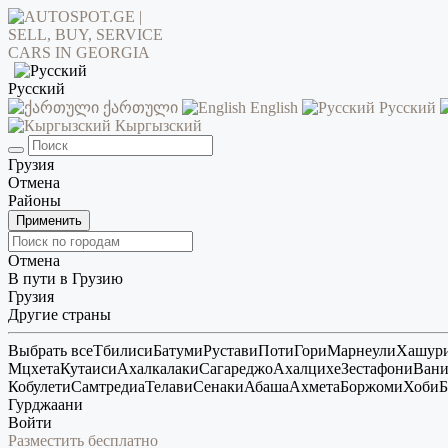
Русский
ქართული
English
Русский
Кыргызский
Грузия
Отмена
Районы
Применить
Отмена
В пути в Грузию
Грузия
Другие страны
Выбрать все
Тбилиси
Батуми
Рустави
Поти
Гори
Марнеули
Хашур
Мцхета
Кутаиси
Ахалкалаки
Сагареджо
Ахалцихе
Зестафони
Ван
Кобулети
Самтредиа
Телави
Сенаки
Абаша
Ахмета
Боржоми
Хоби
Б
Гурджаани
Войти
Разместить бесплатно