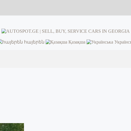
հայերեն
Қазақша
Українс