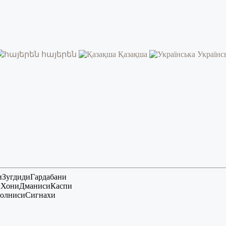
հայերեն
Қазақша
Українс
и
Зугдиди
Гардабани
и
Хони
Дманиси
Каспи
олниси
Сигнахи