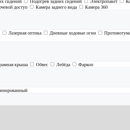
их сидений
Подогрев задних сидений
Электропакет
К
ючевой доступ
Камера заднего вида
Камера 360
а
Лазерная оптика
Дневные ходовые огни
Противотум
рамная крыша
Обвес
Лебёда
Фаркоп
инированный