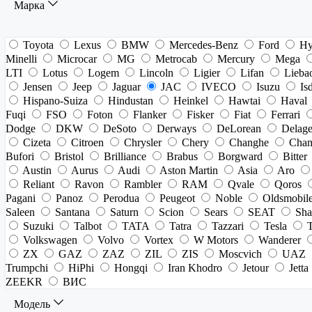
Марка
Toyota
Lexus
BMW
Mercedes-Benz
Ford
Hy
Minelli
Microcar
MG
Metrocab
Mercury
Mega
LTI
Lotus
Logem
Lincoln
Ligier
Lifan
Lieba
Jensen
Jeep
Jaguar
JAC
IVECO
Isuzu
Is
Hispano-Suiza
Hindustan
Heinkel
Hawtai
Haval
Fuqi
FSO
Foton
Flanker
Fisker
Fiat
Ferrari
Dodge
DKW
DeSoto
Derways
DeLorean
Delag
Cizeta
Citroen
Chrysler
Chery
Changhe
Chan
Bufori
Bristol
Brilliance
Brabus
Borgward
Bitter
Austin
Aurus
Audi
Aston Martin
Asia
Aro
Reliant
Ravon
Rambler
RAM
Qvale
Qoros
Pagani
Panoz
Perodua
Peugeot
Noble
Oldsmobil
Saleen
Santana
Saturn
Scion
Sears
SEAT
Sha
Suzuki
Talbot
TATA
Tatra
Tazzari
Tesla
Volkswagen
Volvo
Vortex
W Motors
Wanderer
ZX
GAZ
ZAZ
ZIL
ZIS
Moscvich
UAZ
Trumpchi
HiPhi
Hongqi
Iran Khodro
Jetour
Jetta
ZEEKR
ВИС
Модель