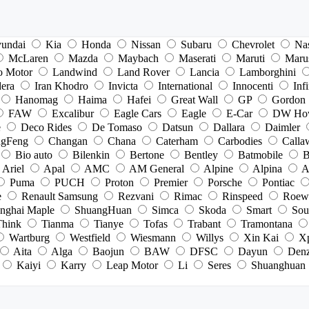
undai
Kia
Honda
Nissan
Subaru
Chevrolet
Na
McLaren
Mazda
Maybach
Maserati
Maruti
Maru
o Motor
Landwind
Land Rover
Lancia
Lamborghini
dera
Iran Khodro
Invicta
International
Innocenti
Infi
Hanomag
Haima
Hafei
Great Wall
GP
Gordon
FAW
Excalibur
Eagle Cars
Eagle
E-Car
DW Ho
e
Deco Rides
De Tomaso
Datsun
Dallara
Daimler
gFeng
Changan
Chana
Caterham
Carbodies
Calla
Bio auto
Bilenkin
Bertone
Bentley
Batmobile
B
Ariel
Apal
AMC
AM General
Alpine
Alpina
A
Puma
PUCH
Proton
Premier
Porsche
Pontiac
e
Renault Samsung
Rezvani
Rimac
Rinspeed
Roew
nghai Maple
ShuangHuan
Simca
Skoda
Smart
Sou
Think
Tianma
Tianye
Tofas
Trabant
Tramontana
Wartburg
Westfield
Wiesmann
Willys
Xin Kai
X
Aita
Alga
Baojun
BAW
DFSC
Dayun
Den
Kaiyi
Karry
Leap Motor
Li
Seres
Shuanghuan