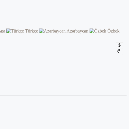
ька
Türkçe
Azərbaycan
Özbek
$
₾