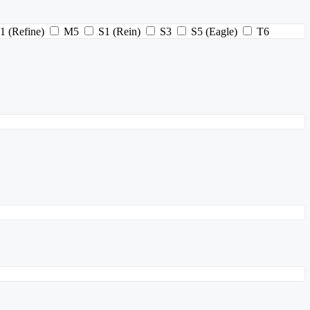
1 (Refine)
M5
S1 (Rein)
S3
S5 (Eagle)
T6