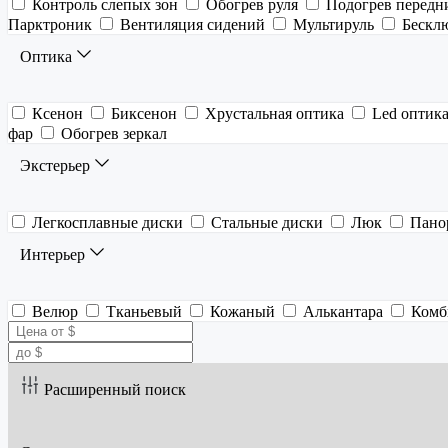
Контроль слепых зон
Обогрев руля
Подогрев передн
Парктроник
Вентиляция сидений
Мультируль
Бескл
Оптика
Ксенон
Биксенон
Хрустальная оптика
Led оптик
фар
Обогрев зеркал
Экстерьер
Легкосплавные диски
Стальные диски
Люк
Пано
Интерьер
Велюр
Тканьевый
Кожаный
Алькантара
Комб
Расширенный поиск