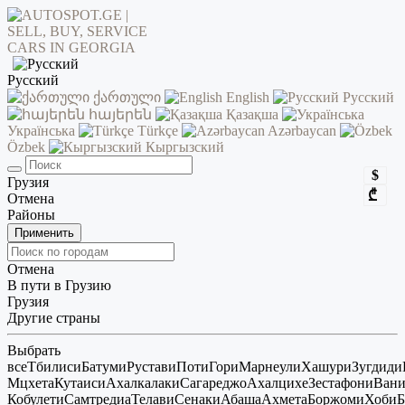
Русский
ქართული
English
Русский
հայերեն
Қазақша
Українська
Türkçe
Azərbaycan
Özbek
Кыргызский
$
Грузия
₾
Отмена
Районы
Применить
Отмена
В пути в Грузию
Грузия
Другие страны
Выбрать
все
Тбилиси
Батуми
Рустави
Поти
Гори
Марнеули
Хашури
Зугдиди
Мцхета
Кутаиси
Ахалкалаки
Сагареджо
Ахалцихе
Зестафони
Ван
Кобулети
Самтредиа
Телави
Сенаки
Абаша
Ахмета
Боржоми
Хоби
Б