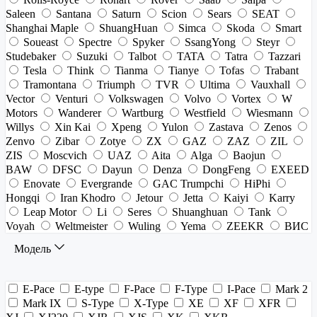
Saleen
Santana
Saturn
Scion
Sears
SEAT
Shanghai Maple
ShuangHuan
Simca
Skoda
Smart
Soueast
Spectre
Spyker
SsangYong
Steyr
Studebaker
Suzuki
Talbot
TATA
Tatra
Tazzari
Tesla
Think
Tianma
Tianye
Tofas
Trabant
Tramontana
Triumph
TVR
Ultima
Vauxhall
Vector
Venturi
Volkswagen
Volvo
Vortex
W
Motors
Wanderer
Wartburg
Westfield
Wiesmann
Willys
Xin Kai
Xpeng
Yulon
Zastava
Zenos
Zenvo
Zibar
Zotye
ZX
GAZ
ZAZ
ZIL
ZIS
Moscvich
UAZ
Aita
Alga
Baojun
BAW
DFSC
Dayun
Denza
DongFeng
EXEED
Enovate
Evergrande
GAC Trumpchi
HiPhi
Hongqi
Iran Khodro
Jetour
Jetta
Kaiyi
Karry
Leap Motor
Li
Seres
Shuanghuan
Tank
Voyah
Weltmeister
Wuling
Yema
ZEEKR
ВИС
Модель
E-Pace
E-type
F-Pace
F-Type
I-Pace
Mark 2
Mark IX
S-Type
X-Type
XE
XF
XFR