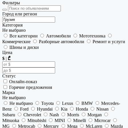
Фильтры
Город или регион
Категория
Не выбрано
Все категории
Автомобили
Мототехника
Коммерческие
Разборные автомобили
Ремонт и услуги
Шины и диски
Цена
$
|
₾
Статус
Онлайн-показ
Горячие предложения
Марка
Не выбрано
Не выбрано
Toyota
Lexus
BMW
Mercedes-
Benz
Ford
Hyundai
Kia
Honda
Nissan
Subaru
Chevrolet
Nash
Morris
Morgan
Mitsuoka
Mitsubishi
MINI
Minelli
Microcar
MG
Metrocab
Mercury
Mega
McLaren
Mazda