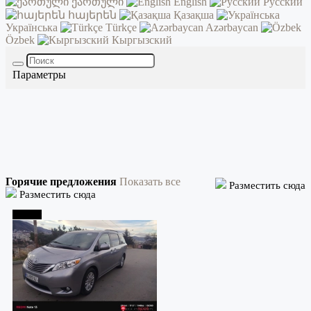
ქართული
English
Русский
հայերեն
Қазақша
Українська
Türkçe
Azərbaycan
Özbek
Кыргызский
Параметры
Горячие предложения
Показать все
Разместить сюда
Разместить сюда
Тбилиси