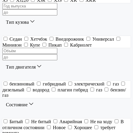
XJ
XJ220
XJR
XJS
XK
XKR
Тип кузова
Седан
Хетчбэк
Внедорожник
Универсал
Минивэн
Купе
Пикап
Кабриолет
Тип двигателя
бензиновый
гибридный
электрический
газ
дизельный
водород
плагин гибрид
газ
бензин/
газ
Состояние
Битый
Не битый
Аварийная
Не на ходу
В
отличном состоянии
Новое
Хорошее
требует
ремонта