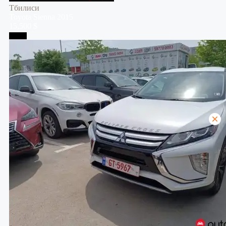
Тбилиси
Toyota
Sienna
2015
15,500 $
Телави