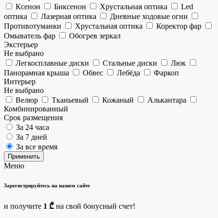
Ксенон
Биксенон
Хрустальная оптика
Led
оптика
Лазерная оптика
Дневные ходовые огни
Противотуманки
Хрустальная оптика
Коректор фар
Омыватель фар
Обогрев зеркал
Экстерьер
Не выбрано
Легкосплавные диски
Стальные диски
Люк
Панорамная крыша
Обвес
Лебёда
Фаркоп
Интерьер
Не выбрано
Велюр
Тканьевый
Кожаный
Алькантара
Комбинированный
Срок размещения
За 24 часа
За 7 дней
За все время
Применить
Меню
Зарегистрируйтесь на нашем сайте
и получите
1 ₾
на свой бонусный счет!