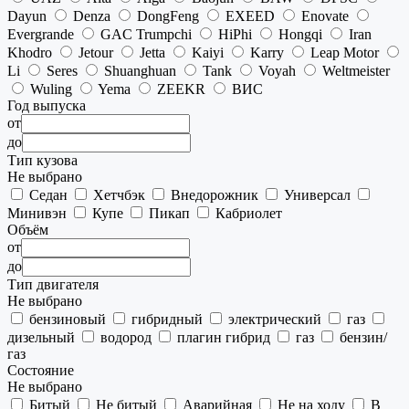
Dayun
Denza
DongFeng
EXEED
Enovate
Evergrande
GAC Trumpchi
HiPhi
Hongqi
Iran
Khodro
Jetour
Jetta
Kaiyi
Karry
Leap Motor
Li
Seres
Shuanghuan
Tank
Voyah
Weltmeister
Wuling
Yema
ZEEKR
ВИС
Год выпуска
от
до
Тип кузова
Не выбрано
Седан
Хетчбэк
Внедорожник
Универсал
Минивэн
Купе
Пикап
Кабриолет
Объём
от
до
Тип двигателя
Не выбрано
бензиновый
гибридный
электрический
газ
дизельный
водород
плагин гибрид
газ
бензин/
газ
Состояние
Не выбрано
Битый
Не битый
Аварийная
Не на ходу
В