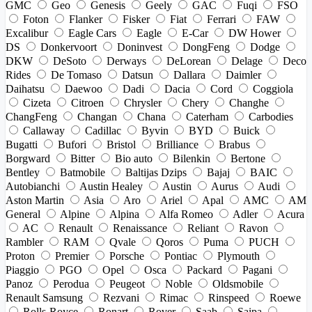
GMC
Geo
Genesis
Geely
GAC
Fuqi
FSO
Foton
Flanker
Fisker
Fiat
Ferrari
FAW
Excalibur
Eagle Cars
Eagle
E-Car
DW Hower
DS
Donkervoort
Doninvest
DongFeng
Dodge
DKW
DeSoto
Derways
DeLorean
Delage
Deco
Rides
De Tomaso
Datsun
Dallara
Daimler
Daihatsu
Daewoo
Dadi
Dacia
Cord
Coggiola
Cizeta
Citroen
Chrysler
Chery
Changhe
ChangFeng
Changan
Chana
Caterham
Carbodies
Callaway
Cadillac
Byvin
BYD
Buick
Bugatti
Bufori
Bristol
Brilliance
Brabus
Borgward
Bitter
Bio auto
Bilenkin
Bertone
Bentley
Batmobile
Baltijas Dzips
Bajaj
BAIC
Autobianchi
Austin Healey
Austin
Aurus
Audi
Aston Martin
Asia
Aro
Ariel
Apal
AMC
AM
General
Alpine
Alpina
Alfa Romeo
Adler
Acura
AC
Renault
Renaissance
Reliant
Ravon
Rambler
RAM
Qvale
Qoros
Puma
PUCH
Proton
Premier
Porsche
Pontiac
Plymouth
Piaggio
PGO
Opel
Osca
Packard
Pagani
Panoz
Perodua
Peugeot
Noble
Oldsmobile
Renault Samsung
Rezvani
Rimac
Rinspeed
Roewe
Rolls-Royce
Ronart
Rover
Saab
Saipa