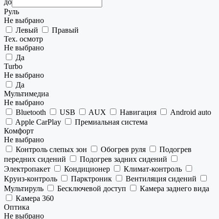
до
Руль
Не выбрано
Левый
Правый
Тех. осмотр
Не выбрано
Да
Turbo
Не выбрано
Да
Мультимедиа
Не выбрано
Bluetooth
USB
AUX
Навигация
Android auto
Apple CarPlay
Премиальная система
Комфорт
Не выбрано
Контроль слепых зон
Обогрев руля
Подогрев
передних сидений
Подогрев задних сидений
Электропакет
Кондиционер
Климат-контроль
Круиз-контроль
Парктроник
Вентиляция сидений
Мультируль
Бесключевой доступ
Камера заднего вида
Камера 360
Оптика
Не выбрано