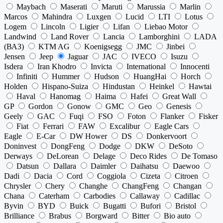
Maybach
Maserati
Maruti
Marussia
Marlin
Marcos
Mahindra
Luxgen
Lucid
LTI
Lotus
Logem
Lincoln
Ligier
Lifan
Liebao Motor
Landwind
Land Rover
Lancia
Lamborghini
LADA
(ВАЗ)
KTM AG
Koenigsegg
JMC
Jinbei
Jensen
Jeep
Jaguar
JAC
IVECO
Isuzu
Isdera
Iran Khodro
Invicta
International
Innocenti
Infiniti
Hummer
Hudson
HuangHai
Horch
Holden
Hispano-Suiza
Hindustan
Heinkel
Hawtai
Haval
Hanomag
Haima
Hafei
Great Wall
GP
Gordon
Gonow
GMC
Geo
Genesis
Geely
GAC
Fuqi
FSO
Foton
Flanker
Fisker
Fiat
Ferrari
FAW
Excalibur
Eagle Cars
Eagle
E-Car
DW Hower
DS
Donkervoort
Doninvest
DongFeng
Dodge
DKW
DeSoto
Derways
DeLorean
Delage
Deco Rides
De Tomaso
Datsun
Dallara
Daimler
Daihatsu
Daewoo
Dadi
Dacia
Cord
Coggiola
Cizeta
Citroen
Chrysler
Chery
Changhe
ChangFeng
Changan
Chana
Caterham
Carbodies
Callaway
Cadillac
Byvin
BYD
Buick
Bugatti
Bufori
Bristol
Brilliance
Brabus
Borgward
Bitter
Bio auto