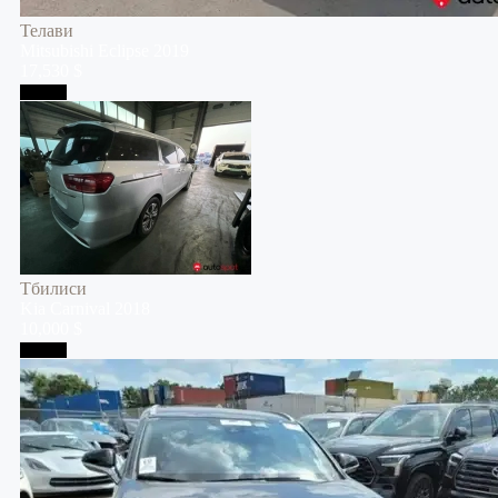
Телави
Mitsubishi
Eclipse
2019
17,530 $
Тбилиси
Тбилиси
Kia
Carnival
2018
10,000 $
Тбилиси