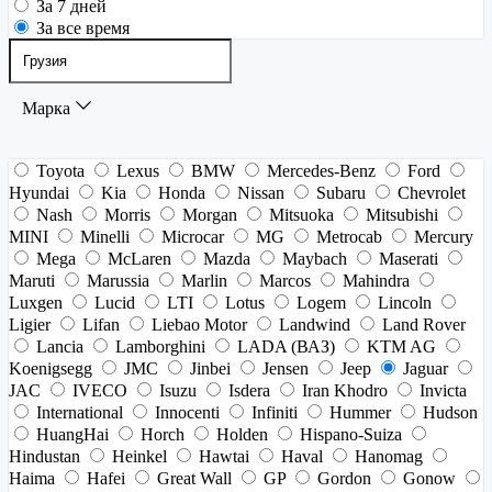
За 7 дней
За все время
Марка
Toyota
Lexus
BMW
Mercedes-Benz
Ford
Hyundai
Kia
Honda
Nissan
Subaru
Chevrolet
Nash
Morris
Morgan
Mitsuoka
Mitsubishi
MINI
Minelli
Microcar
MG
Metrocab
Mercury
Mega
McLaren
Mazda
Maybach
Maserati
Maruti
Marussia
Marlin
Marcos
Mahindra
Luxgen
Lucid
LTI
Lotus
Logem
Lincoln
Ligier
Lifan
Liebao Motor
Landwind
Land Rover
Lancia
Lamborghini
LADA (ВАЗ)
KTM AG
Koenigsegg
JMC
Jinbei
Jensen
Jeep
Jaguar
JAC
IVECO
Isuzu
Isdera
Iran Khodro
Invicta
International
Innocenti
Infiniti
Hummer
Hudson
HuangHai
Horch
Holden
Hispano-Suiza
Hindustan
Heinkel
Hawtai
Haval
Hanomag
Haima
Hafei
Great Wall
GP
Gordon
Gonow