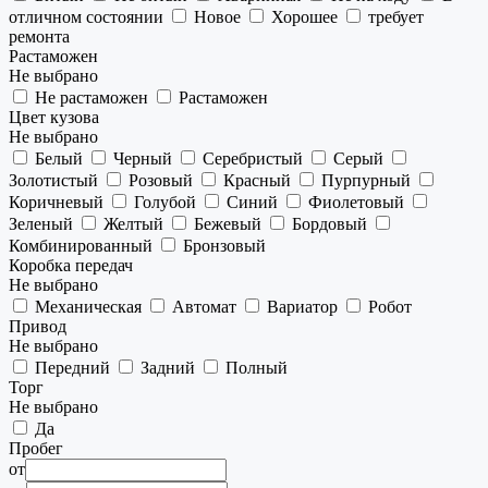
отличном состоянии
Новое
Хорошее
требует
ремонта
Растаможен
Не выбрано
Не растаможен
Растаможен
Цвет кузова
Не выбрано
Белый
Черный
Серебристый
Серый
Золотистый
Розовый
Красный
Пурпурный
Коричневый
Голубой
Синий
Фиолетовый
Зеленый
Желтый
Бежевый
Бордовый
Комбинированный
Бронзовый
Коробка передач
Не выбрано
Механическая
Автомат
Вариатор
Робот
Привод
Не выбрано
Передний
Задний
Полный
Торг
Не выбрано
Да
Пробег
от