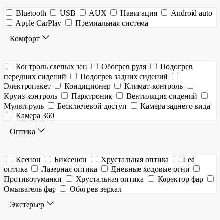
Bluetooth
USB
AUX
Навигация
Android auto
Apple CarPlay
Премиальная система
Комфорт
Контроль слепых зон
Обогрев руля
Подогрев
передних сидений
Подогрев задних сидений
Электропакет
Кондиционер
Климат-контроль
Круиз-контроль
Парктроник
Вентиляция сидений
Мультируль
Бесключевой доступ
Камера заднего вида
Камера 360
Оптика
Ксенон
Биксенон
Хрустальная оптика
Led
оптика
Лазерная оптика
Дневные ходовые огни
Противотуманки
Хрустальная оптика
Коректор фар
Омыватель фар
Обогрев зеркал
Экстерьер