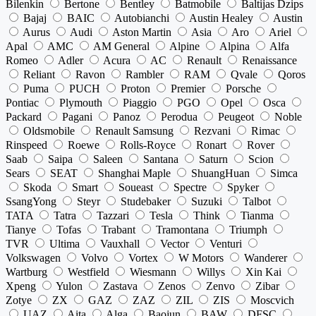
Bilenkin
Bertone
Bentley
Batmobile
Baltijas Dzips
Bajaj
BAIC
Autobianchi
Austin Healey
Austin
Aurus
Audi
Aston Martin
Asia
Aro
Ariel
Apal
AMC
AM General
Alpine
Alpina
Alfa
Romeo
Adler
Acura
AC
Renault
Renaissance
Reliant
Ravon
Rambler
RAM
Qvale
Qoros
Puma
PUCH
Proton
Premier
Porsche
Pontiac
Plymouth
Piaggio
PGO
Opel
Osca
Packard
Pagani
Panoz
Perodua
Peugeot
Noble
Oldsmobile
Renault Samsung
Rezvani
Rimac
Rinspeed
Roewe
Rolls-Royce
Ronart
Rover
Saab
Saipa
Saleen
Santana
Saturn
Scion
Sears
SEAT
Shanghai Maple
ShuangHuan
Simca
Skoda
Smart
Soueast
Spectre
Spyker
SsangYong
Steyr
Studebaker
Suzuki
Talbot
TATA
Tatra
Tazzari
Tesla
Think
Tianma
Tianye
Tofas
Trabant
Tramontana
Triumph
TVR
Ultima
Vauxhall
Vector
Venturi
Volkswagen
Volvo
Vortex
W Motors
Wanderer
Wartburg
Westfield
Wiesmann
Willys
Xin Kai
Xpeng
Yulon
Zastava
Zenos
Zenvo
Zibar
Zotye
ZX
GAZ
ZAZ
ZIL
ZIS
Moscvich
UAZ
Aita
Alga
Baojun
BAW
DFSC