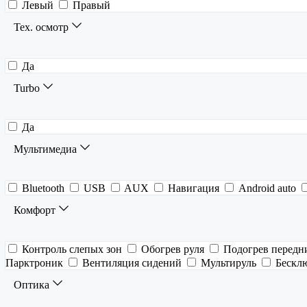
Левый
Правый
Тех. осмотр
Да
Turbo
Да
Мультимедиа
Bluetooth
USB
AUX
Навигация
Android auto
Комфорт
Контроль слепых зон
Обогрев руля
Подогрев передн
Парктроник
Вентиляция сидений
Мультируль
Бескл
Оптика