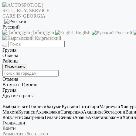
Русский
ქართული
English
Русский
Кыргызский
Грузия
Отмена
Районы
Применить
Отмена
В пути в Грузию
Грузия
Другие страны
Выбрать все
Тбилиси
Батуми
Рустави
Поти
Гори
Марнеули
Хашур
Мцхета
Кутаиси
Ахалкалаки
Сагареджо
Ахалцихе
Зестафони
Ван
Кобулети
Самтредиа
Телави
Сенаки
Абаша
Ахмета
Боржоми
Хоби
Б
Гурджаани
Войти
Разместить бесплатно