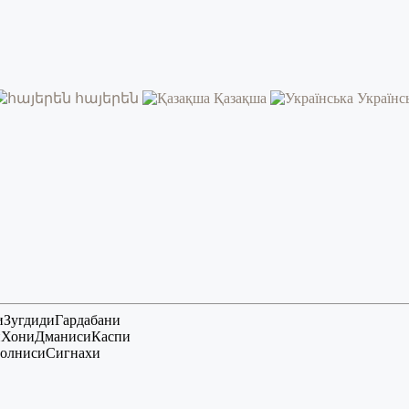
հայերեն
Қазақша
Українс
и
Зугдиди
Гардабани
и
Хони
Дманиси
Каспи
олниси
Сигнахи