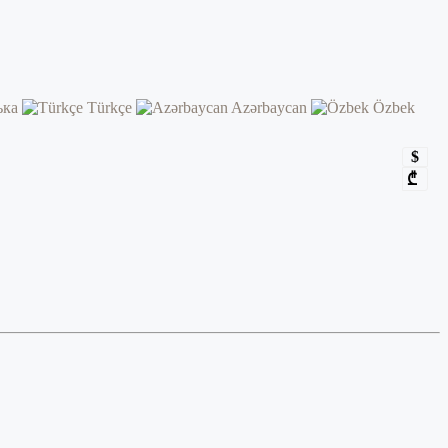
ька
Türkçe
Azərbaycan
Özbek
$
₾