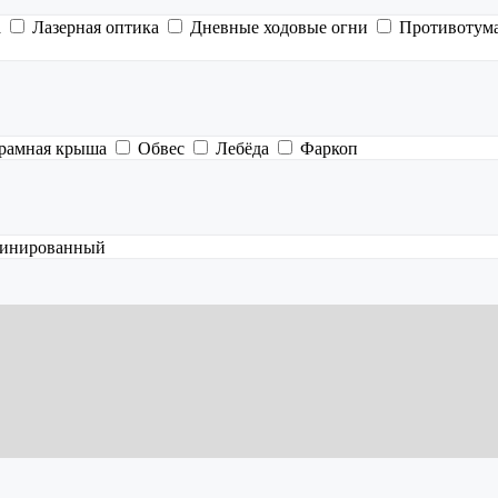
а
Лазерная оптика
Дневные ходовые огни
Противотум
рамная крыша
Обвес
Лебёда
Фаркоп
инированный