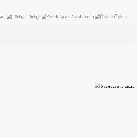
ька
Türkçe
Azərbaycan
Özbek
Разместить сюда