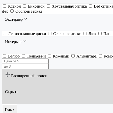
Ксенон
Биксенон
Хрустальная оптика
Led оптик
фар
Обогрев зеркал
Экстерьер
Легкосплавные диски
Стальные диски
Люк
Пано
Интерьер
Велюр
Тканьевый
Кожаный
Алькантара
Комб
Расширенный поиск
Скрыть
Поиск