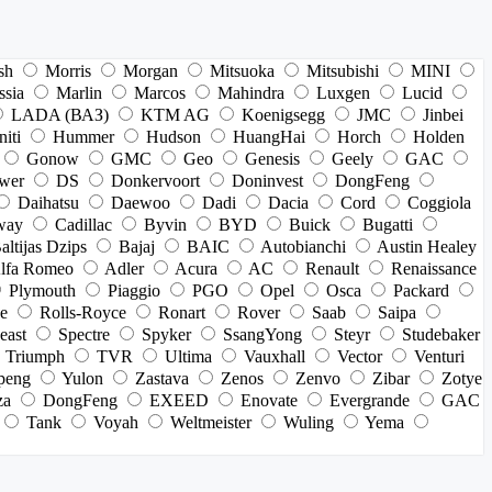
sh
Morris
Morgan
Mitsuoka
Mitsubishi
MINI
ssia
Marlin
Marcos
Mahindra
Luxgen
Lucid
LADA (ВАЗ)
KTM AG
Koenigsegg
JMC
Jinbei
niti
Hummer
Hudson
HuangHai
Horch
Holden
Gonow
GMC
Geo
Genesis
Geely
GAC
wer
DS
Donkervoort
Doninvest
DongFeng
Daihatsu
Daewoo
Dadi
Dacia
Cord
Coggiola
way
Cadillac
Byvin
BYD
Buick
Bugatti
altijas Dzips
Bajaj
BAIC
Autobianchi
Austin Healey
lfa Romeo
Adler
Acura
AC
Renault
Renaissance
Plymouth
Piaggio
PGO
Opel
Osca
Packard
e
Rolls-Royce
Ronart
Rover
Saab
Saipa
east
Spectre
Spyker
SsangYong
Steyr
Studebaker
Triumph
TVR
Ultima
Vauxhall
Vector
Venturi
peng
Yulon
Zastava
Zenos
Zenvo
Zibar
Zotye
za
DongFeng
EXEED
Enovate
Evergrande
GAC
Tank
Voyah
Weltmeister
Wuling
Yema