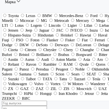
Марка
Toyota
Lexus
BMW
Mercedes-Benz
Ford
Hy
Minelli
Microcar
MG
Metrocab
Mercury
Mega
LTI
Lotus
Logem
Lincoln
Ligier
Lifan
Lieba
Jensen
Jeep
Jaguar
JAC
IVECO
Isuzu
Is
Hispano-Suiza
Hindustan
Heinkel
Hawtai
Haval
Fuqi
FSO
Foton
Flanker
Fisker
Fiat
Ferrari
Dodge
DKW
DeSoto
Derways
DeLorean
Delag
Cizeta
Citroen
Chrysler
Chery
Changhe
Chan
Bufori
Bristol
Brilliance
Brabus
Borgward
Bitter
Austin
Aurus
Audi
Aston Martin
Asia
Aro
Reliant
Ravon
Rambler
RAM
Qvale
Qoros
Pagani
Panoz
Perodua
Peugeot
Noble
Oldsmobil
Saleen
Santana
Saturn
Scion
Sears
SEAT
Sha
Suzuki
Talbot
TATA
Tatra
Tazzari
Tesla
Volkswagen
Volvo
Vortex
W Motors
Wanderer
ZX
GAZ
ZAZ
ZIL
ZIS
Moscvich
UAZ
Trumpchi
HiPhi
Hongqi
Iran Khodro
Jetour
Jetta
ZEEKR
ВИС