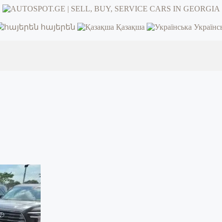
հայերեն
Қазақша
Українс