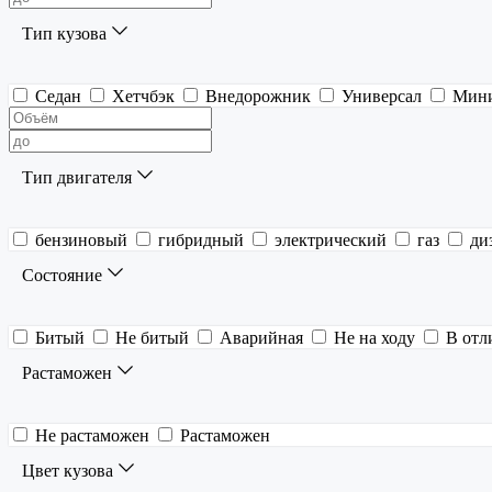
Тип кузова
Седан
Хетчбэк
Внедорожник
Универсал
Мин
Тип двигателя
бензиновый
гибридный
электрический
газ
ди
Состояние
Битый
Не битый
Аварийная
Не на ходу
В отл
Растаможен
Не растаможен
Растаможен
Цвет кузова