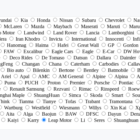
undai
Kia
Honda
Nissan
Subaru
Chevrolet
Na
McLaren
Mazda
Maybach
Maserati
Maruti
Maru
o Motor
Landwind
Land Rover
Lancia
Lamborghini
dera
Iran Khodro
Invicta
International
Innocenti
Infi
Hanomag
Haima
Hafei
Great Wall
GP
Gordon
FAW
Excalibur
Eagle Cars
Eagle
E-Car
DW Ho
e
Deco Rides
De Tomaso
Datsun
Dallara
Daimler
gFeng
Changan
Chana
Caterham
Carbodies
Calla
Bio auto
Bilenkin
Bertone
Bentley
Batmobile
B
Ariel
Apal
AMC
AM General
Alpine
Alpina
A
Puma
PUCH
Proton
Premier
Porsche
Pontiac
e
Renault Samsung
Rezvani
Rimac
Rinspeed
Roew
nghai Maple
ShuangHuan
Simca
Skoda
Smart
Sou
Think
Tianma
Tianye
Tofas
Trabant
Tramontana
Wartburg
Westfield
Wiesmann
Willys
Xin Kai
X
Aita
Alga
Baojun
BAW
DFSC
Dayun
Den
Kaiyi
Karry
Leap Motor
Li
Seres
Shuanghuan