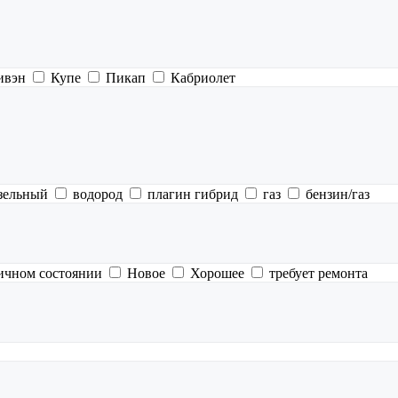
ивэн
Купе
Пикап
Кабриолет
зельный
водород
плагин гибрид
газ
бензин/газ
ичном состоянии
Новое
Хорошее
требует ремонта