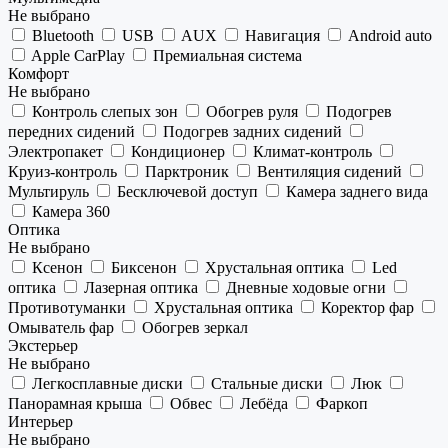
Не выбрано
Bluetooth
USB
AUX
Навигация
Android auto
Apple CarPlay
Премиальная система
Комфорт
Не выбрано
Контроль слепых зон
Обогрев руля
Подогрев
передних сидений
Подогрев задних сидений
Электропакет
Кондиционер
Климат-контроль
Круиз-контроль
Парктроник
Вентиляция сидений
Мультируль
Бесключевой доступ
Камера заднего вида
Камера 360
Оптика
Не выбрано
Ксенон
Биксенон
Хрустальная оптика
Led
оптика
Лазерная оптика
Дневные ходовые огни
Противотуманки
Хрустальная оптика
Коректор фар
Омыватель фар
Обогрев зеркал
Экстерьер
Не выбрано
Легкосплавные диски
Стальные диски
Люк
Панорамная крыша
Обвес
Лебёда
Фаркоп
Интерьер
Не выбрано