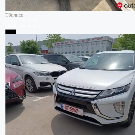
Тбилиси
Lexus
NX
2021
Цена договорная
Телави