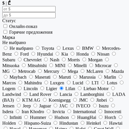
$
|
₾
Статус
Онлайн-показ
Горячие предложения
Марка
Не выбрано
Не выбрано
Toyota
Lexus
BMW
Mercedes-
Benz
Ford
Hyundai
Kia
Honda
Nissan
Subaru
Chevrolet
Nash
Morris
Morgan
Mitsuoka
Mitsubishi
MINI
Minelli
Microcar
MG
Metrocab
Mercury
Mega
McLaren
Mazda
Maybach
Maserati
Maruti
Marussia
Marlin
Marcos
Mahindra
Luxgen
Lucid
LTI
Lotus
Logem
Lincoln
Ligier
Lifan
Liebao Motor
Landwind
Land Rover
Lancia
Lamborghini
LADA
(ВАЗ)
KTM AG
Koenigsegg
JMC
Jinbei
Jensen
Jeep
Jaguar
JAC
IVECO
Isuzu
Isdera
Iran Khodro
Invicta
International
Innocenti
Infiniti
Hummer
Hudson
HuangHai
Horch
Holden
Hispano-Suiza
Hindustan
Heinkel
Hawtai
Haval
Hanomag
Haima
Hafei
Great Wall