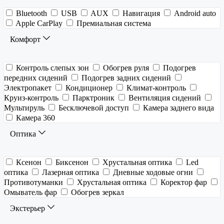
Bluetooth
USB
AUX
Навигация
Android auto
Apple CarPlay
Премиальная система
Комфорт
Контроль слепых зон
Обогрев руля
Подогрев
передних сидений
Подогрев задних сидений
Электропакет
Кондиционер
Климат-контроль
Круиз-контроль
Парктроник
Вентиляция сидений
Мультируль
Бесключевой доступ
Камера заднего вида
Камера 360
Оптика
Ксенон
Биксенон
Хрустальная оптика
Led
оптика
Лазерная оптика
Дневные ходовые огни
Противотуманки
Хрустальная оптика
Коректор фар
Омыватель фар
Обогрев зеркал
Экстерьер