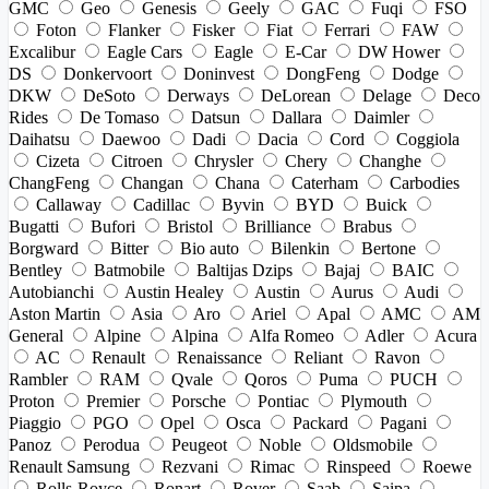
GMC
Geo
Genesis
Geely
GAC
Fuqi
FSO
Foton
Flanker
Fisker
Fiat
Ferrari
FAW
Excalibur
Eagle Cars
Eagle
E-Car
DW Hower
DS
Donkervoort
Doninvest
DongFeng
Dodge
DKW
DeSoto
Derways
DeLorean
Delage
Deco
Rides
De Tomaso
Datsun
Dallara
Daimler
Daihatsu
Daewoo
Dadi
Dacia
Cord
Coggiola
Cizeta
Citroen
Chrysler
Chery
Changhe
ChangFeng
Changan
Chana
Caterham
Carbodies
Callaway
Cadillac
Byvin
BYD
Buick
Bugatti
Bufori
Bristol
Brilliance
Brabus
Borgward
Bitter
Bio auto
Bilenkin
Bertone
Bentley
Batmobile
Baltijas Dzips
Bajaj
BAIC
Autobianchi
Austin Healey
Austin
Aurus
Audi
Aston Martin
Asia
Aro
Ariel
Apal
AMC
AM
General
Alpine
Alpina
Alfa Romeo
Adler
Acura
AC
Renault
Renaissance
Reliant
Ravon
Rambler
RAM
Qvale
Qoros
Puma
PUCH
Proton
Premier
Porsche
Pontiac
Plymouth
Piaggio
PGO
Opel
Osca
Packard
Pagani
Panoz
Perodua
Peugeot
Noble
Oldsmobile
Renault Samsung
Rezvani
Rimac
Rinspeed
Roewe
Rolls-Royce
Ronart
Rover
Saab
Saipa