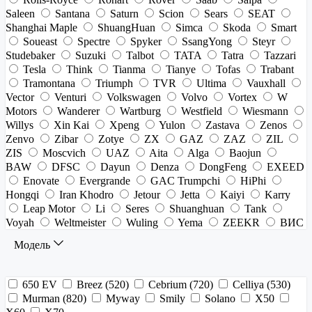
Saleen
Santana
Saturn
Scion
Sears
SEAT
Shanghai Maple
ShuangHuan
Simca
Skoda
Smart
Soueast
Spectre
Spyker
SsangYong
Steyr
Studebaker
Suzuki
Talbot
TATA
Tatra
Tazzari
Tesla
Think
Tianma
Tianye
Tofas
Trabant
Tramontana
Triumph
TVR
Ultima
Vauxhall
Vector
Venturi
Volkswagen
Volvo
Vortex
W
Motors
Wanderer
Wartburg
Westfield
Wiesmann
Willys
Xin Kai
Xpeng
Yulon
Zastava
Zenos
Zenvo
Zibar
Zotye
ZX
GAZ
ZAZ
ZIL
ZIS
Moscvich
UAZ
Aita
Alga
Baojun
BAW
DFSC
Dayun
Denza
DongFeng
EXEED
Enovate
Evergrande
GAC Trumpchi
HiPhi
Hongqi
Iran Khodro
Jetour
Jetta
Kaiyi
Karry
Leap Motor
Li
Seres
Shuanghuan
Tank
Voyah
Weltmeister
Wuling
Yema
ZEEKR
ВИС
Модель
650 EV
Breez (520)
Cebrium (720)
Celliya (530)
Murman (820)
Myway
Smily
Solano
X50