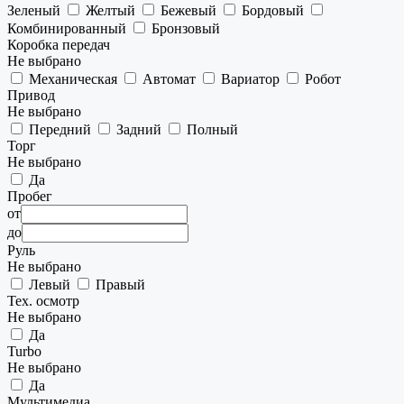
Зеленый
Желтый
Бежевый
Бордовый
Комбинированный
Бронзовый
Коробка передач
Не выбрано
Механическая
Автомат
Вариатор
Робот
Привод
Не выбрано
Передний
Задний
Полный
Торг
Не выбрано
Да
Пробег
от
до
Руль
Не выбрано
Левый
Правый
Тех. осмотр
Не выбрано
Да
Turbo
Не выбрано
Да
Мультимедиа