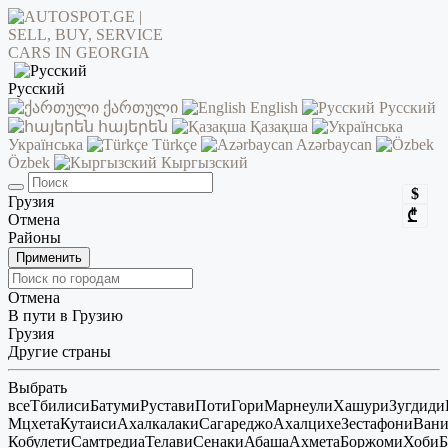
Русский
ქართული
English
Русский
հայերեն
Қазақша
Українська
Türkçe
Azərbaycan
Özbek
Кыргызский
$
Грузия
₾
Отмена
Районы
Применить
Отмена
В пути в Грузию
Грузия
Другие страны
Выбрать
все
Тбилиси
Батуми
Рустави
Поти
Гори
Марнеули
Хашури
Зугдиди
Мцхета
Кутаиси
Ахалкалаки
Сагареджо
Ахалцихе
Зестафони
Ван
Кобулети
Самтредиа
Телави
Сенаки
Абаша
Ахмета
Боржоми
Хоби
Б