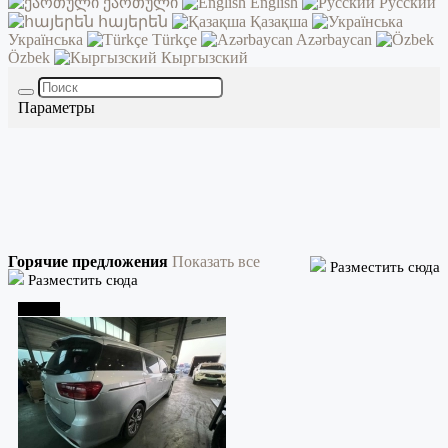
ქართული
English
Русский
հայերեն
Қазақша
Українська
Türkçe
Azərbaycan
Özbek
Кыргызский
Параметры
Горячие предложения
Показать все
Разместить сюда
Разместить сюда
Тбилиси