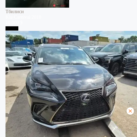
Тбилиси
Kia
Carnival
2018
10,000 $
Тбилиси