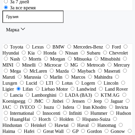
За 7 дней
За все время
Марка
Toyota
Lexus
BMW
Mercedes-Benz
Ford
Hyundai
Kia
Honda
Nissan
Subaru
Chevrolet
Nash
Morris
Morgan
Mitsuoka
Mitsubishi
MINI
Minelli
Microcar
MG
Metrocab
Mercury
Mega
McLaren
Mazda
Maybach
Maserati
Maruti
Marussia
Marlin
Marcos
Mahindra
Luxgen
Lucid
LTI
Lotus
Logem
Lincoln
Ligier
Lifan
Liebao Motor
Landwind
Land Rover
Lancia
Lamborghini
LADA (ВАЗ)
KTM AG
Koenigsegg
JMC
Jinbei
Jensen
Jeep
Jaguar
JAC
IVECO
Isuzu
Isdera
Iran Khodro
Invicta
International
Innocenti
Infiniti
Hummer
Hudson
HuangHai
Horch
Holden
Hispano-Suiza
Hindustan
Heinkel
Hawtai
Haval
Hanomag
Haima
Hafei
Great Wall
GP
Gordon
Gonow