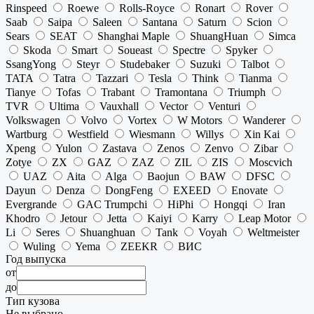
Rinspeed
Roewe
Rolls-Royce
Ronart
Rover
Saab
Saipa
Saleen
Santana
Saturn
Scion
Sears
SEAT
Shanghai Maple
ShuangHuan
Simca
Skoda
Smart
Soueast
Spectre
Spyker
SsangYong
Steyr
Studebaker
Suzuki
Talbot
TATA
Tatra
Tazzari
Tesla
Think
Tianma
Tianye
Tofas
Trabant
Tramontana
Triumph
TVR
Ultima
Vauxhall
Vector
Venturi
Volkswagen
Volvo
Vortex
W Motors
Wanderer
Wartburg
Westfield
Wiesmann
Willys
Xin Kai
Xpeng
Yulon
Zastava
Zenos
Zenvo
Zibar
Zotye
ZX
GAZ
ZAZ
ZIL
ZIS
Moscvich
UAZ
Aita
Alga
Baojun
BAW
DFSC
Dayun
Denza
DongFeng
EXEED
Enovate
Evergrande
GAC Trumpchi
HiPhi
Hongqi
Iran
Khodro
Jetour
Jetta
Kaiyi
Karry
Leap Motor
Li
Seres
Shuanghuan
Tank
Voyah
Weltmeister
Wuling
Yema
ZEEKR
ВИС
Год выпуска
от
до
Тип кузова
Не выбрано