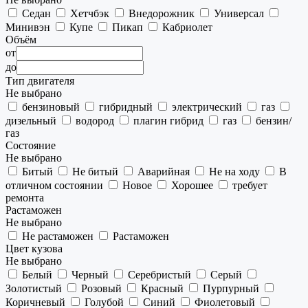
Седан
Хетчбэк
Внедорожник
Универсал
Минивэн
Купе
Пикап
Кабриолет
Объём
от
до
Тип двигателя
Не выбрано
бензиновый
гибридный
электрический
газ
дизельный
водород
плагин гибрид
газ
бензин/
газ
Состояние
Не выбрано
Битый
Не битый
Аварийная
Не на ходу
В
отличном состоянии
Новое
Хорошее
требует
ремонта
Растаможен
Не выбрано
Не растаможен
Растаможен
Цвет кузова
Не выбрано
Белый
Черный
Серебристый
Серый
Золотистый
Розовый
Красный
Пурпурный
Коричневый
Голубой
Синий
Фиолетовый