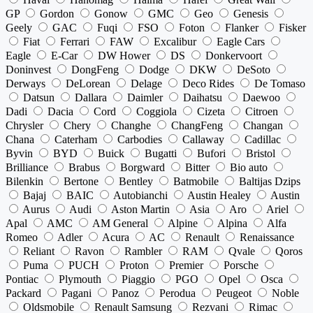
GP
Gordon
Gonow
GMC
Geo
Genesis
Geely
GAC
Fuqi
FSO
Foton
Flanker
Fisker
Fiat
Ferrari
FAW
Excalibur
Eagle Cars
Eagle
E-Car
DW Hower
DS
Donkervoort
Doninvest
DongFeng
Dodge
DKW
DeSoto
Derways
DeLorean
Delage
Deco Rides
De Tomaso
Datsun
Dallara
Daimler
Daihatsu
Daewoo
Dadi
Dacia
Cord
Coggiola
Cizeta
Citroen
Chrysler
Chery
Changhe
ChangFeng
Changan
Chana
Caterham
Carbodies
Callaway
Cadillac
Byvin
BYD
Buick
Bugatti
Bufori
Bristol
Brilliance
Brabus
Borgward
Bitter
Bio auto
Bilenkin
Bertone
Bentley
Batmobile
Baltijas Dzips
Bajaj
BAIC
Autobianchi
Austin Healey
Austin
Aurus
Audi
Aston Martin
Asia
Aro
Ariel
Apal
AMC
AM General
Alpine
Alpina
Alfa
Romeo
Adler
Acura
AC
Renault
Renaissance
Reliant
Ravon
Rambler
RAM
Qvale
Qoros
Puma
PUCH
Proton
Premier
Porsche
Pontiac
Plymouth
Piaggio
PGO
Opel
Osca
Packard
Pagani
Panoz
Perodua
Peugeot
Noble
Oldsmobile
Renault Samsung
Rezvani
Rimac