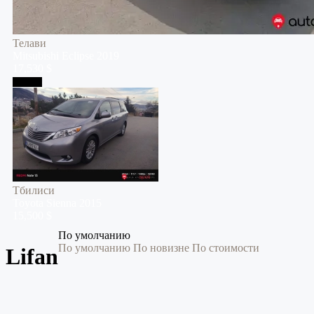
Телави
Mitsubishi
Eclipse
2019
17,530 $
Тбилиси
Тбилиси
Toyota
Sienna
2015
15,500 $
По умолчанию
По умолчанию
По новизне
По стоимости
Lifan