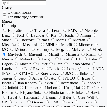
Статус
Онлайн-показ
Горячие предложения
Марка
Не выбрано
Не выбрано
Toyota
Lexus
BMW
Mercedes-
Benz
Ford
Hyundai
Kia
Honda
Nissan
Subaru
Chevrolet
Nash
Morris
Morgan
Mitsuoka
Mitsubishi
MINI
Minelli
Microcar
MG
Metrocab
Mercury
Mega
McLaren
Mazda
Maybach
Maserati
Maruti
Marussia
Marlin
Marcos
Mahindra
Luxgen
Lucid
LTI
Lotus
Logem
Lincoln
Ligier
Lifan
Liebao Motor
Landwind
Land Rover
Lancia
Lamborghini
LADA
(ВАЗ)
KTM AG
Koenigsegg
JMC
Jinbei
Jensen
Jeep
Jaguar
JAC
IVECO
Isuzu
Isdera
Iran Khodro
Invicta
International
Innocenti
Infiniti
Hummer
Hudson
HuangHai
Horch
Holden
Hispano-Suiza
Hindustan
Heinkel
Hawtai
Haval
Hanomag
Haima
Hafei
Great Wall
GP
Gordon
Gonow
GMC
Geo
Genesis
Geely
GAC
Fuqi
FSO
Foton
Flanker
Fisker