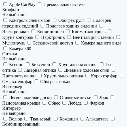
Apple CarPlay
Премиальная система
Комфорт
Не выбрано
Контроль слепых зон
Обогрев руля
Подогрев
передних сидений
Подогрев задних сидений
Электропакет
Кондиционер
Климат-контроль
Круиз-контроль
Парктроник
Вентиляция сидений
Мультируль
Бесключевой доступ
Камера заднего вида
Камера 360
Оптика
Не выбрано
Ксенон
Биксенон
Хрустальная оптика
Led
оптика
Лазерная оптика
Дневные ходовые огни
Противотуманки
Хрустальная оптика
Коректор фар
Омыватель фар
Обогрев зеркал
Экстерьер
Не выбрано
Легкосплавные диски
Стальные диски
Люк
Панорамная крыша
Обвес
Лебёда
Фаркоп
Интерьер
Не выбрано
Велюр
Тканьевый
Кожаный
Алькантара
Комбинированный