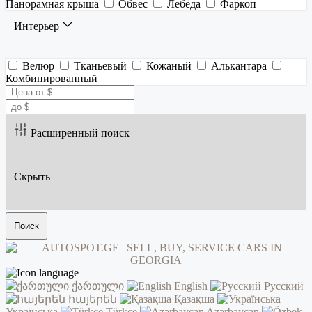
Панорамная крыша
Обвес
Лебёда
Фаркоп
Интерьер
Велюр
Тканьевый
Кожаный
Алькантара
Комбинированный
Расширенный поиск
Скрыть
Поиск
ქართული
English
Русский
հայերեն
Қазақша
Українська
Türkçe
Azərbaycan