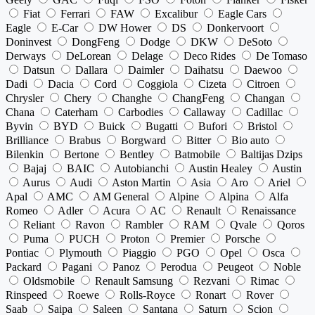
Fiat
Ferrari
FAW
Excalibur
Eagle Cars
Eagle
E-Car
DW Hower
DS
Donkervoort
Doninvest
DongFeng
Dodge
DKW
DeSoto
Derways
DeLorean
Delage
Deco Rides
De Tomaso
Datsun
Dallara
Daimler
Daihatsu
Daewoo
Dadi
Dacia
Cord
Coggiola
Cizeta
Citroen
Chrysler
Chery
Changhe
ChangFeng
Changan
Chana
Caterham
Carbodies
Callaway
Cadillac
Byvin
BYD
Buick
Bugatti
Bufori
Bristol
Brilliance
Brabus
Borgward
Bitter
Bio auto
Bilenkin
Bertone
Bentley
Batmobile
Baltijas Dzips
Bajaj
BAIC
Autobianchi
Austin Healey
Austin
Aurus
Audi
Aston Martin
Asia
Aro
Ariel
Apal
AMC
AM General
Alpine
Alpina
Alfa
Romeo
Adler
Acura
AC
Renault
Renaissance
Reliant
Ravon
Rambler
RAM
Qvale
Qoros
Puma
PUCH
Proton
Premier
Porsche
Pontiac
Plymouth
Piaggio
PGO
Opel
Osca
Packard
Pagani
Panoz
Perodua
Peugeot
Noble
Oldsmobile
Renault Samsung
Rezvani
Rimac
Rinspeed
Roewe
Rolls-Royce
Ronart
Rover
Saab
Saipa
Saleen
Santana
Saturn
Scion