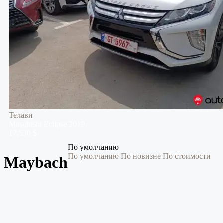
Телави
Mitsubishi
Eclipse
2019
17,530 $
По умолчанию
По умолчанию
По новизне
По стоимости
Maybach