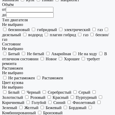
Объём
от
до
Тип двигателя
Не выбрано
бензиновый
гибридный
электрический
газ
дизельный
водород
плагин гибрид
газ
бензин/
газ
Состояние
Не выбрано
Битый
Не битый
Аварийная
Не на ходу
В
отличном состоянии
Новое
Хорошее
требует
ремонта
Растаможен
Не выбрано
Не растаможен
Растаможен
Цвет кузова
Не выбрано
Белый
Черный
Серебристый
Серый
Золотистый
Розовый
Красный
Пурпурный
Коричневый
Голубой
Синий
Фиолетовый
Зеленый
Желтый
Бежевый
Бордовый
Комбинированный
Бронзовый