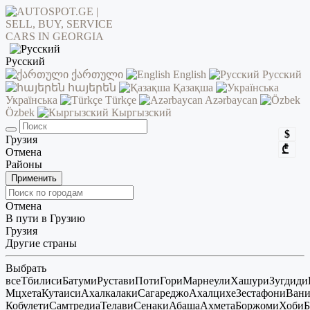
Русский
ქართული
English
Русский
հայերեն
Қазақша
Українська
Türkçe
Azərbaycan
Özbek
Кыргызский
$
Грузия
₾
Отмена
Районы
Применить
Отмена
В пути в Грузию
Грузия
Другие страны
Выбрать
все
Тбилиси
Батуми
Рустави
Поти
Гори
Марнеули
Хашури
Зугдиди
Мцхета
Кутаиси
Ахалкалаки
Сагареджо
Ахалцихе
Зестафони
Ван
Кобулети
Самтредиа
Телави
Сенаки
Абаша
Ахмета
Боржоми
Хоби
Б