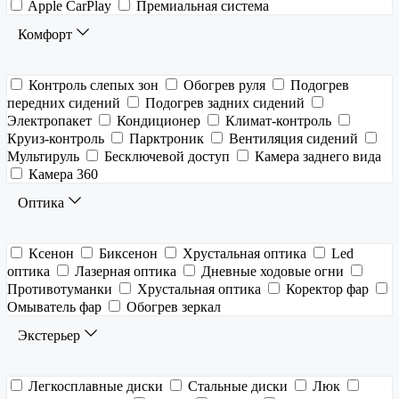
Apple CarPlay
Премиальная система
Комфорт
Контроль слепых зон
Обогрев руля
Подогрев
передних сидений
Подогрев задних сидений
Электропакет
Кондиционер
Климат-контроль
Круиз-контроль
Парктроник
Вентиляция сидений
Мультируль
Бесключевой доступ
Камера заднего вида
Камера 360
Оптика
Ксенон
Биксенон
Хрустальная оптика
Led
оптика
Лазерная оптика
Дневные ходовые огни
Противотуманки
Хрустальная оптика
Коректор фар
Омыватель фар
Обогрев зеркал
Экстерьер
Легкосплавные диски
Стальные диски
Люк