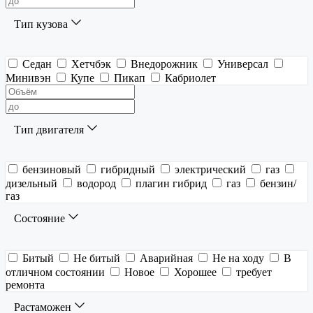
Тип кузова
Седан
Хетчбэк
Внедорожник
Универсал
Минивэн
Купе
Пикап
Кабриолет
Тип двигателя
бензиновый
гибридный
электрический
газ
дизельный
водород
плагин гибрид
газ
бензин/
газ
Состояние
Битый
Не битый
Аварийная
Не на ходу
В
отличном состоянии
Новое
Хорошее
требует
ремонта
Растаможен