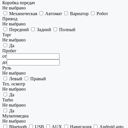
Коробка передач
Не выбрано
Механическая
Автомат
Вариатор
Робот
Привод
Не выбрано
Передний
Задний
Полный
Торг
Не выбрано
Да
Пробег
от
до
Руль
Не выбрано
Левый
Правый
Тех. осмотр
Не выбрано
Да
Turbo
Не выбрано
Да
Мультимедиа
Не выбрано
Bluetooth
USB
AUX
Навигация
Android auto