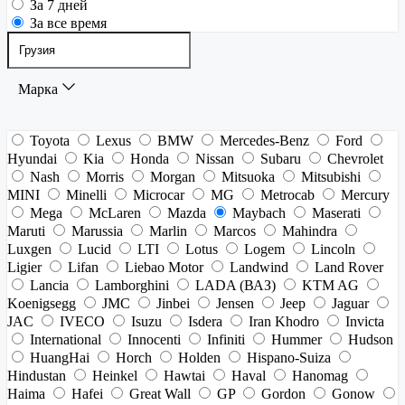
За 7 дней
За все время
Марка
Toyota
Lexus
BMW
Mercedes-Benz
Ford
Hyundai
Kia
Honda
Nissan
Subaru
Chevrolet
Nash
Morris
Morgan
Mitsuoka
Mitsubishi
MINI
Minelli
Microcar
MG
Metrocab
Mercury
Mega
McLaren
Mazda
Maybach
Maserati
Maruti
Marussia
Marlin
Marcos
Mahindra
Luxgen
Lucid
LTI
Lotus
Logem
Lincoln
Ligier
Lifan
Liebao Motor
Landwind
Land Rover
Lancia
Lamborghini
LADA (ВАЗ)
KTM AG
Koenigsegg
JMC
Jinbei
Jensen
Jeep
Jaguar
JAC
IVECO
Isuzu
Isdera
Iran Khodro
Invicta
International
Innocenti
Infiniti
Hummer
Hudson
HuangHai
Horch
Holden
Hispano-Suiza
Hindustan
Heinkel
Hawtai
Haval
Hanomag
Haima
Hafei
Great Wall
GP
Gordon
Gonow