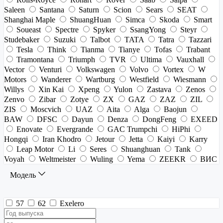
Saleen
Santana
Saturn
Scion
Sears
SEAT
Shanghai Maple
ShuangHuan
Simca
Skoda
Smart
Soueast
Spectre
Spyker
SsangYong
Steyr
Studebaker
Suzuki
Talbot
TATA
Tatra
Tazzari
Tesla
Think
Tianma
Tianye
Tofas
Trabant
Tramontana
Triumph
TVR
Ultima
Vauxhall
Vector
Venturi
Volkswagen
Volvo
Vortex
W
Motors
Wanderer
Wartburg
Westfield
Wiesmann
Willys
Xin Kai
Xpeng
Yulon
Zastava
Zenos
Zenvo
Zibar
Zotye
ZX
GAZ
ZAZ
ZIL
ZIS
Moscvich
UAZ
Aita
Alga
Baojun
BAW
DFSC
Dayun
Denza
DongFeng
EXEED
Enovate
Evergrande
GAC Trumpchi
HiPhi
Hongqi
Iran Khodro
Jetour
Jetta
Kaiyi
Karry
Leap Motor
Li
Seres
Shuanghuan
Tank
Voyah
Weltmeister
Wuling
Yema
ZEEKR
ВИС
Модель
57
62
Exelero