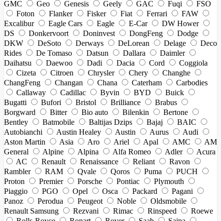
GMC
Geo
Genesis
Geely
GAC
Fuqi
FSO
Foton
Flanker
Fisker
Fiat
Ferrari
FAW
Excalibur
Eagle Cars
Eagle
E-Car
DW Hower
DS
Donkervoort
Doninvest
DongFeng
Dodge
DKW
DeSoto
Derways
DeLorean
Delage
Deco
Rides
De Tomaso
Datsun
Dallara
Daimler
Daihatsu
Daewoo
Dadi
Dacia
Cord
Coggiola
Cizeta
Citroen
Chrysler
Chery
Changhe
ChangFeng
Changan
Chana
Caterham
Carbodies
Callaway
Cadillac
Byvin
BYD
Buick
Bugatti
Bufori
Bristol
Brilliance
Brabus
Borgward
Bitter
Bio auto
Bilenkin
Bertone
Bentley
Batmobile
Baltijas Dzips
Bajaj
BAIC
Autobianchi
Austin Healey
Austin
Aurus
Audi
Aston Martin
Asia
Aro
Ariel
Apal
AMC
AM
General
Alpine
Alpina
Alfa Romeo
Adler
Acura
AC
Renault
Renaissance
Reliant
Ravon
Rambler
RAM
Qvale
Qoros
Puma
PUCH
Proton
Premier
Porsche
Pontiac
Plymouth
Piaggio
PGO
Opel
Osca
Packard
Pagani
Panoz
Perodua
Peugeot
Noble
Oldsmobile
Renault Samsung
Rezvani
Rimac
Rinspeed
Roewe
Rolls-Royce
Ronart
Rover
Saab
Saipa