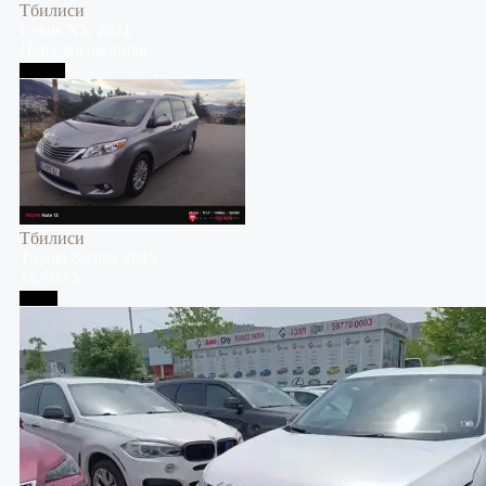
Тбилиси
Lexus
NX
2021
Цена договорная
Тбилиси
Тбилиси
Toyota
Sienna
2015
15,500 $
Телави