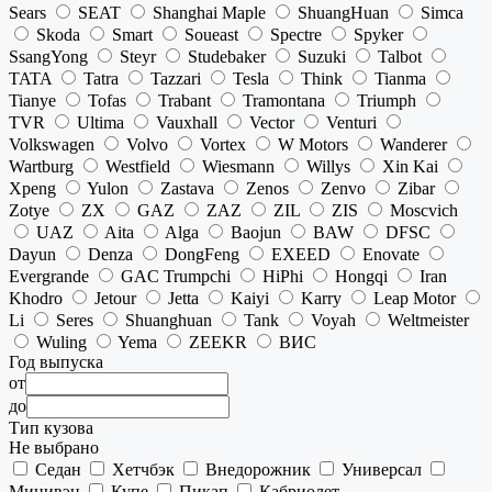
Sears
SEAT
Shanghai Maple
ShuangHuan
Simca
Skoda
Smart
Soueast
Spectre
Spyker
SsangYong
Steyr
Studebaker
Suzuki
Talbot
TATA
Tatra
Tazzari
Tesla
Think
Tianma
Tianye
Tofas
Trabant
Tramontana
Triumph
TVR
Ultima
Vauxhall
Vector
Venturi
Volkswagen
Volvo
Vortex
W Motors
Wanderer
Wartburg
Westfield
Wiesmann
Willys
Xin Kai
Xpeng
Yulon
Zastava
Zenos
Zenvo
Zibar
Zotye
ZX
GAZ
ZAZ
ZIL
ZIS
Moscvich
UAZ
Aita
Alga
Baojun
BAW
DFSC
Dayun
Denza
DongFeng
EXEED
Enovate
Evergrande
GAC Trumpchi
HiPhi
Hongqi
Iran
Khodro
Jetour
Jetta
Kaiyi
Karry
Leap Motor
Li
Seres
Shuanghuan
Tank
Voyah
Weltmeister
Wuling
Yema
ZEEKR
ВИС
Год выпуска
от
до
Тип кузова
Не выбрано
Седан
Хетчбэк
Внедорожник
Универсал
Минивэн
Купе
Пикап
Кабриолет