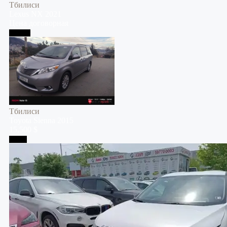
Тбилиси
Lexus
NX
2021
Цена договорная
Тбилиси
Тбилиси
Toyota
Sienna
2015
15,500 $
Телави