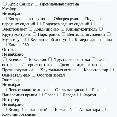
Apple CarPlay
Премиальная система
Комфорт
Не выбрано
Контроль слепых зон
Обогрев руля
Подогрев
передних сидений
Подогрев задних сидений
Электропакет
Кондиционер
Климат-контроль
Круиз-контроль
Парктроник
Вентиляция сидений
Мультируль
Бесключевой доступ
Камера заднего вида
Камера 360
Оптика
Не выбрано
Ксенон
Биксенон
Хрустальная оптика
Led
оптика
Лазерная оптика
Дневные ходовые огни
Противотуманки
Хрустальная оптика
Коректор фар
Омыватель фар
Обогрев зеркал
Экстерьер
Не выбрано
Легкосплавные диски
Стальные диски
Люк
Панорамная крыша
Обвес
Лебёда
Фаркоп
Интерьер
Не выбрано
Велюр
Тканьевый
Кожаный
Алькантара
Комбинированный