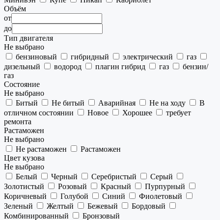
Объём
от
до
Тип двигателя
Не выбрано
бензиновый
гибридный
электрический
газ
дизельный
водород
плагин гибрид
газ
бензин/
газ
Состояние
Не выбрано
Битый
Не битый
Аварийная
Не на ходу
В
отличном состоянии
Новое
Хорошее
требует
ремонта
Растаможен
Не выбрано
Не растаможен
Растаможен
Цвет кузова
Не выбрано
Белый
Черный
Серебристый
Серый
Золотистый
Розовый
Красный
Пурпурный
Коричневый
Голубой
Синий
Фиолетовый
Зеленый
Желтый
Бежевый
Бордовый
Комбинированный
Бронзовый