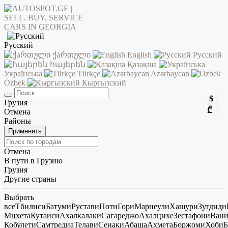
Русский
ქართული
English
Русский
հայերեն
Қазақша
Українська
Türkçe
Azərbaycan
Özbek
Кыргызский
$
Грузия
₾
Отмена
Районы
Применить
Отмена
В пути в Грузию
Грузия
Другие страны
Выбрать
все
Тбилиси
Батуми
Рустави
Поти
Гори
Марнеули
Хашури
Зугдиди
Мцхета
Кутаиси
Ахалкалаки
Сагареджо
Ахалцихе
Зестафони
Ван
Кобулети
Самтредиа
Телави
Сенаки
Абаша
Ахмета
Боржоми
Хоби
Б