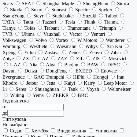
Sears
SEAT
Shanghai Maple
ShuangHuan
Simca
Skoda
Smart
Soueast
Spectre
Spyker
SsangYong
Steyr
Studebaker
Suzuki
Talbot
TATA
Tatra
Tazzari
Tesla
Think
Tianma
Tianye
Tofas
Trabant
Tramontana
Triumph
TVR
Ultima
Vauxhall
Vector
Venturi
Volkswagen
Volvo
Vortex
W Motors
Wanderer
Wartburg
Westfield
Wiesmann
Willys
Xin Kai
Xpeng
Yulon
Zastava
Zenos
Zenvo
Zibar
Zotye
ZX
GAZ
ZAZ
ZIL
ZIS
Moscvich
UAZ
Aita
Alga
Baojun
BAW
DFSC
Dayun
Denza
DongFeng
EXEED
Enovate
Evergrande
GAC Trumpchi
HiPhi
Hongqi
Iran
Khodro
Jetour
Jetta
Kaiyi
Karry
Leap Motor
Li
Seres
Shuanghuan
Tank
Voyah
Weltmeister
Wuling
Yema
ZEEKR
ВИС
Год выпуска
от
до
Тип кузова
Не выбрано
Седан
Хетчбэк
Внедорожник
Универсал
Минивэн
Купе
Пикап
Кабриолет