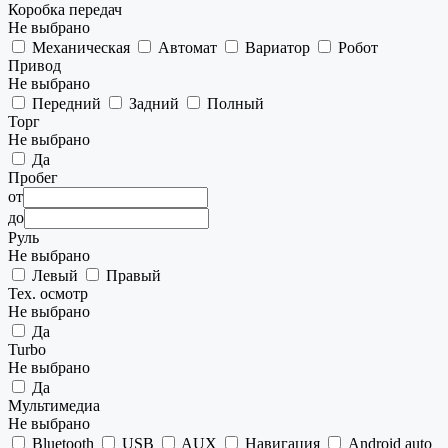
Коробка передач
Не выбрано
Механическая
Автомат
Вариатор
Робот
Привод
Не выбрано
Передний
Задний
Полный
Торг
Не выбрано
Да
Пробег
от
до
Руль
Не выбрано
Левый
Правый
Тех. осмотр
Не выбрано
Да
Turbo
Не выбрано
Да
Мультимедиа
Не выбрано
Bluetooth
USB
AUX
Навигация
Android auto