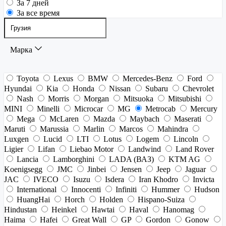
За 7 дней
За все время
Марка
Toyota
Lexus
BMW
Mercedes-Benz
Ford
Hyundai
Kia
Honda
Nissan
Subaru
Chevrolet
Nash
Morris
Morgan
Mitsuoka
Mitsubishi
MINI
Minelli
Microcar
MG
Metrocab
Mercury
Mega
McLaren
Mazda
Maybach
Maserati
Maruti
Marussia
Marlin
Marcos
Mahindra
Luxgen
Lucid
LTI
Lotus
Logem
Lincoln
Ligier
Lifan
Liebao Motor
Landwind
Land Rover
Lancia
Lamborghini
LADA (ВАЗ)
KTM AG
Koenigsegg
JMC
Jinbei
Jensen
Jeep
Jaguar
JAC
IVECO
Isuzu
Isdera
Iran Khodro
Invicta
International
Innocenti
Infiniti
Hummer
Hudson
HuangHai
Horch
Holden
Hispano-Suiza
Hindustan
Heinkel
Hawtai
Haval
Hanomag
Haima
Hafei
Great Wall
GP
Gordon
Gonow