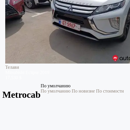
Телави
Mitsubishi
Eclipse
2019
17,530 $
По умолчанию
По умолчанию
По новизне
По стоимости
Metrocab