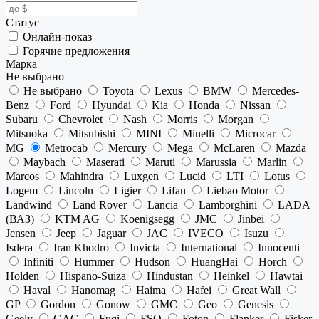
Статус
Онлайн-показ
Горячие предложения
Марка
Не выбрано
Не выбрано
Toyota
Lexus
BMW
Mercedes-
Benz
Ford
Hyundai
Kia
Honda
Nissan
Subaru
Chevrolet
Nash
Morris
Morgan
Mitsuoka
Mitsubishi
MINI
Minelli
Microcar
MG
Metrocab
Mercury
Mega
McLaren
Mazda
Maybach
Maserati
Maruti
Marussia
Marlin
Marcos
Mahindra
Luxgen
Lucid
LTI
Lotus
Logem
Lincoln
Ligier
Lifan
Liebao Motor
Landwind
Land Rover
Lancia
Lamborghini
LADA
(ВАЗ)
KTM AG
Koenigsegg
JMC
Jinbei
Jensen
Jeep
Jaguar
JAC
IVECO
Isuzu
Isdera
Iran Khodro
Invicta
International
Innocenti
Infiniti
Hummer
Hudson
HuangHai
Horch
Holden
Hispano-Suiza
Hindustan
Heinkel
Hawtai
Haval
Hanomag
Haima
Hafei
Great Wall
GP
Gordon
Gonow
GMC
Geo
Genesis
Geely
GAC
Fuqi
FSO
Foton
Flanker
Fisker