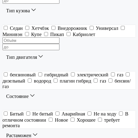
Тип кузова
Седан
Хетчбэк
Внедорожник
Универсал
Минивэн
Купе
Пикап
Кабриолет
Тип двигателя
бензиновый
гибридный
электрический
газ
дизельный
водород
плагин гибрид
газ
бензин/
газ
Состояние
Битый
Не битый
Аварийная
Не на ходу
В
отличном состоянии
Новое
Хорошее
требует
ремонта
Растаможен