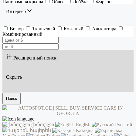
Панорамная крыша
Обвес
Лебёда
Фаркоп
Интерьер
Велюр
Тканьевый
Кожаный
Алькантара
Комбинированный
Расширенный поиск
Скрыть
Поиск
ქართული
English
Русский
հայերեն
Қазақша
Українська
Türkçe
Azərbaycan