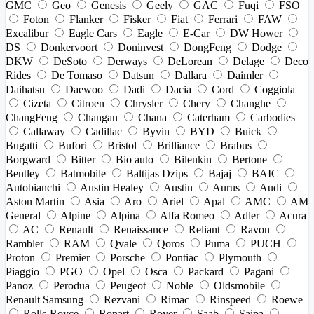
GMC
Geo
Genesis
Geely
GAC
Fuqi
FSO
Foton
Flanker
Fisker
Fiat
Ferrari
FAW
Excalibur
Eagle Cars
Eagle
E-Car
DW Hower
DS
Donkervoort
Doninvest
DongFeng
Dodge
DKW
DeSoto
Derways
DeLorean
Delage
Deco
Rides
De Tomaso
Datsun
Dallara
Daimler
Daihatsu
Daewoo
Dadi
Dacia
Cord
Coggiola
Cizeta
Citroen
Chrysler
Chery
Changhe
ChangFeng
Changan
Chana
Caterham
Carbodies
Callaway
Cadillac
Byvin
BYD
Buick
Bugatti
Bufori
Bristol
Brilliance
Brabus
Borgward
Bitter
Bio auto
Bilenkin
Bertone
Bentley
Batmobile
Baltijas Dzips
Bajaj
BAIC
Autobianchi
Austin Healey
Austin
Aurus
Audi
Aston Martin
Asia
Aro
Ariel
Apal
AMC
AM
General
Alpine
Alpina
Alfa Romeo
Adler
Acura
AC
Renault
Renaissance
Reliant
Ravon
Rambler
RAM
Qvale
Qoros
Puma
PUCH
Proton
Premier
Porsche
Pontiac
Plymouth
Piaggio
PGO
Opel
Osca
Packard
Pagani
Panoz
Perodua
Peugeot
Noble
Oldsmobile
Renault Samsung
Rezvani
Rimac
Rinspeed
Roewe
Rolls-Royce
Ronart
Rover
Saab
Saipa