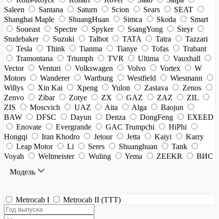
Saleen
Santana
Saturn
Scion
Sears
SEAT
Shanghai Maple
ShuangHuan
Simca
Skoda
Smart
Soueast
Spectre
Spyker
SsangYong
Steyr
Studebaker
Suzuki
Talbot
TATA
Tatra
Tazzari
Tesla
Think
Tianma
Tianye
Tofas
Trabant
Tramontana
Triumph
TVR
Ultima
Vauxhall
Vector
Venturi
Volkswagen
Volvo
Vortex
W
Motors
Wanderer
Wartburg
Westfield
Wiesmann
Willys
Xin Kai
Xpeng
Yulon
Zastava
Zenos
Zenvo
Zibar
Zotye
ZX
GAZ
ZAZ
ZIL
ZIS
Moscvich
UAZ
Aita
Alga
Baojun
BAW
DFSC
Dayun
Denza
DongFeng
EXEED
Enovate
Evergrande
GAC Trumpchi
HiPhi
Hongqi
Iran Khodro
Jetour
Jetta
Kaiyi
Karry
Leap Motor
Li
Seres
Shuanghuan
Tank
Voyah
Weltmeister
Wuling
Yema
ZEEKR
ВИС
Модель
Metrocab I
Metrocab II (TTT)