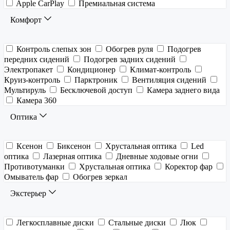
Apple CarPlay
Премиальная система
Комфорт
Контроль слепых зон
Обогрев руля
Подогрев
передних сидений
Подогрев задних сидений
Электропакет
Кондиционер
Климат-контроль
Круиз-контроль
Парктроник
Вентиляция сидений
Мультируль
Бесключевой доступ
Камера заднего вида
Камера 360
Оптика
Ксенон
Биксенон
Хрустальная оптика
Led
оптика
Лазерная оптика
Дневные ходовые огни
Противотуманки
Хрустальная оптика
Коректор фар
Омыватель фар
Обогрев зеркал
Экстерьер
Легкосплавные диски
Стальные диски
Люк