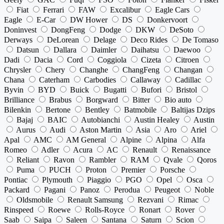
Fiat
Ferrari
FAW
Excalibur
Eagle Cars
Eagle
E-Car
DW Hower
DS
Donkervoort
Doninvest
DongFeng
Dodge
DKW
DeSoto
Derways
DeLorean
Delage
Deco Rides
De Tomaso
Datsun
Dallara
Daimler
Daihatsu
Daewoo
Dadi
Dacia
Cord
Coggiola
Cizeta
Citroen
Chrysler
Chery
Changhe
ChangFeng
Changan
Chana
Caterham
Carbodies
Callaway
Cadillac
Byvin
BYD
Buick
Bugatti
Bufori
Bristol
Brilliance
Brabus
Borgward
Bitter
Bio auto
Bilenkin
Bertone
Bentley
Batmobile
Baltijas Dzips
Bajaj
BAIC
Autobianchi
Austin Healey
Austin
Aurus
Audi
Aston Martin
Asia
Aro
Ariel
Apal
AMC
AM General
Alpine
Alpina
Alfa
Romeo
Adler
Acura
AC
Renault
Renaissance
Reliant
Ravon
Rambler
RAM
Qvale
Qoros
Puma
PUCH
Proton
Premier
Porsche
Pontiac
Plymouth
Piaggio
PGO
Opel
Osca
Packard
Pagani
Panoz
Perodua
Peugeot
Noble
Oldsmobile
Renault Samsung
Rezvani
Rimac
Rinspeed
Roewe
Rolls-Royce
Ronart
Rover
Saab
Saipa
Saleen
Santana
Saturn
Scion