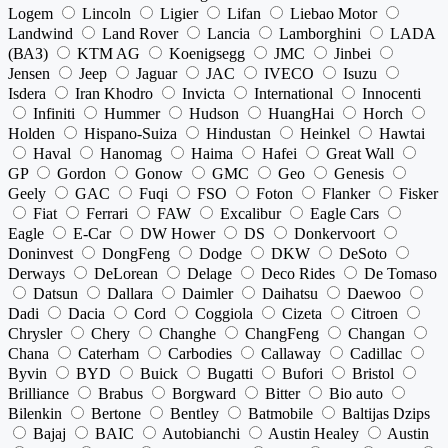
Logem
Lincoln
Ligier
Lifan
Liebao Motor
Landwind
Land Rover
Lancia
Lamborghini
LADA
(ВАЗ)
KTM AG
Koenigsegg
JMC
Jinbei
Jensen
Jeep
Jaguar
JAC
IVECO
Isuzu
Isdera
Iran Khodro
Invicta
International
Innocenti
Infiniti
Hummer
Hudson
HuangHai
Horch
Holden
Hispano-Suiza
Hindustan
Heinkel
Hawtai
Haval
Hanomag
Haima
Hafei
Great Wall
GP
Gordon
Gonow
GMC
Geo
Genesis
Geely
GAC
Fuqi
FSO
Foton
Flanker
Fisker
Fiat
Ferrari
FAW
Excalibur
Eagle Cars
Eagle
E-Car
DW Hower
DS
Donkervoort
Doninvest
DongFeng
Dodge
DKW
DeSoto
Derways
DeLorean
Delage
Deco Rides
De Tomaso
Datsun
Dallara
Daimler
Daihatsu
Daewoo
Dadi
Dacia
Cord
Coggiola
Cizeta
Citroen
Chrysler
Chery
Changhe
ChangFeng
Changan
Chana
Caterham
Carbodies
Callaway
Cadillac
Byvin
BYD
Buick
Bugatti
Bufori
Bristol
Brilliance
Brabus
Borgward
Bitter
Bio auto
Bilenkin
Bertone
Bentley
Batmobile
Baltijas Dzips
Bajaj
BAIC
Autobianchi
Austin Healey
Austin