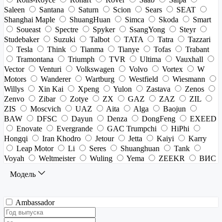
Saleen
Santana
Saturn
Scion
Sears
SEAT
Shanghai Maple
ShuangHuan
Simca
Skoda
Smart
Soueast
Spectre
Spyker
SsangYong
Steyr
Studebaker
Suzuki
Talbot
TATA
Tatra
Tazzari
Tesla
Think
Tianma
Tianye
Tofas
Trabant
Tramontana
Triumph
TVR
Ultima
Vauxhall
Vector
Venturi
Volkswagen
Volvo
Vortex
W
Motors
Wanderer
Wartburg
Westfield
Wiesmann
Willys
Xin Kai
Xpeng
Yulon
Zastava
Zenos
Zenvo
Zibar
Zotye
ZX
GAZ
ZAZ
ZIL
ZIS
Moscvich
UAZ
Aita
Alga
Baojun
BAW
DFSC
Dayun
Denza
DongFeng
EXEED
Enovate
Evergrande
GAC Trumpchi
HiPhi
Hongqi
Iran Khodro
Jetour
Jetta
Kaiyi
Karry
Leap Motor
Li
Seres
Shuanghuan
Tank
Voyah
Weltmeister
Wuling
Yema
ZEEKR
ВИС
Модель
Ambassador