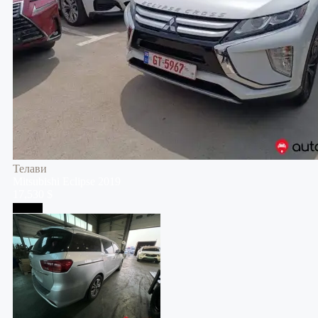
Телави
Mitsubishi
Eclipse
2019
17,530 $
Тбилиси