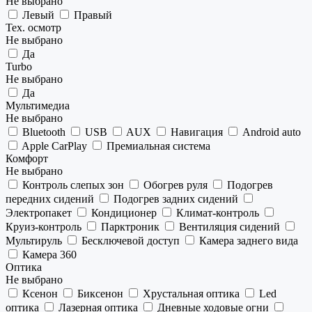
Не выбрано
Левый
Правый
Тех. осмотр
Не выбрано
Да
Turbo
Не выбрано
Да
Мультимедиа
Не выбрано
Bluetooth
USB
AUX
Навигация
Android auto
Apple CarPlay
Премиальная система
Комфорт
Не выбрано
Контроль слепых зон
Обогрев руля
Подогрев
передних сидений
Подогрев задних сидений
Электропакет
Кондиционер
Климат-контроль
Круиз-контроль
Парктроник
Вентиляция сидений
Мультируль
Бесключевой доступ
Камера заднего вида
Камера 360
Оптика
Не выбрано
Ксенон
Биксенон
Хрустальная оптика
Led
оптика
Лазерная оптика
Дневные ходовые огни