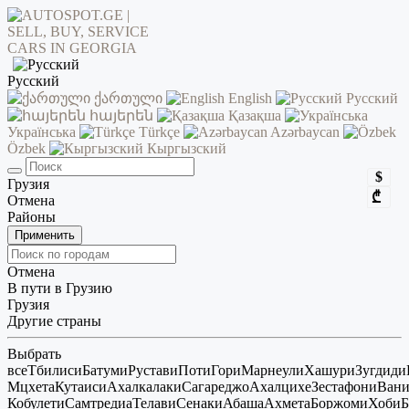
Русский
ქართული
English
Русский
հայերեն
Қазақша
Українська
Türkçe
Azərbaycan
Özbek
Кыргызский
$
Грузия
₾
Отмена
Районы
Применить
Отмена
В пути в Грузию
Грузия
Другие страны
Выбрать
все
Тбилиси
Батуми
Рустави
Поти
Гори
Марнеули
Хашури
Зугдиди
Мцхета
Кутаиси
Ахалкалаки
Сагареджо
Ахалцихе
Зестафони
Ван
Кобулети
Самтредиа
Телави
Сенаки
Абаша
Ахмета
Боржоми
Хоби
Б