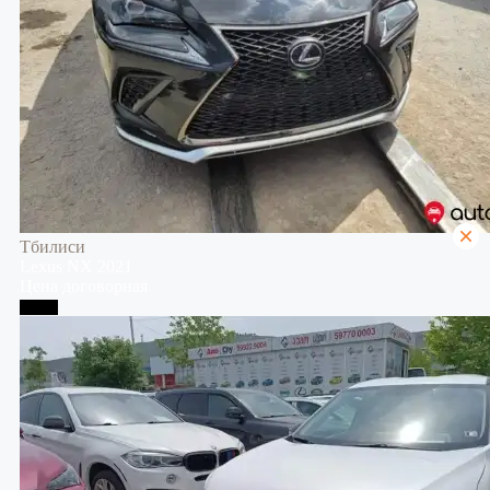
Тбилиси
Lexus
NX
2021
Цена договорная
Телави