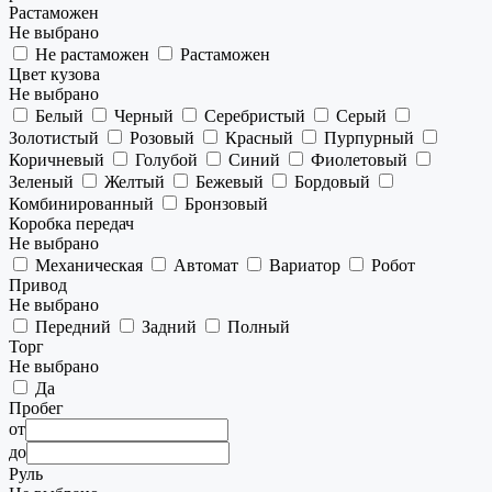
Растаможен
Не выбрано
Не растаможен
Растаможен
Цвет кузова
Не выбрано
Белый
Черный
Серебристый
Серый
Золотистый
Розовый
Красный
Пурпурный
Коричневый
Голубой
Синий
Фиолетовый
Зеленый
Желтый
Бежевый
Бордовый
Комбинированный
Бронзовый
Коробка передач
Не выбрано
Механическая
Автомат
Вариатор
Робот
Привод
Не выбрано
Передний
Задний
Полный
Торг
Не выбрано
Да
Пробег
от
до
Руль