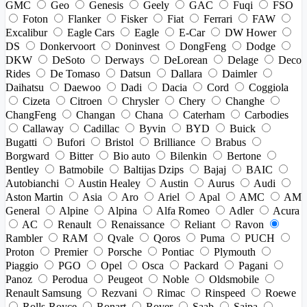
GMC
Geo
Genesis
Geely
GAC
Fuqi
FSO
Foton
Flanker
Fisker
Fiat
Ferrari
FAW
Excalibur
Eagle Cars
Eagle
E-Car
DW Hower
DS
Donkervoort
Doninvest
DongFeng
Dodge
DKW
DeSoto
Derways
DeLorean
Delage
Deco
Rides
De Tomaso
Datsun
Dallara
Daimler
Daihatsu
Daewoo
Dadi
Dacia
Cord
Coggiola
Cizeta
Citroen
Chrysler
Chery
Changhe
ChangFeng
Changan
Chana
Caterham
Carbodies
Callaway
Cadillac
Byvin
BYD
Buick
Bugatti
Bufori
Bristol
Brilliance
Brabus
Borgward
Bitter
Bio auto
Bilenkin
Bertone
Bentley
Batmobile
Baltijas Dzips
Bajaj
BAIC
Autobianchi
Austin Healey
Austin
Aurus
Audi
Aston Martin
Asia
Aro
Ariel
Apal
AMC
AM
General
Alpine
Alpina
Alfa Romeo
Adler
Acura
AC
Renault
Renaissance
Reliant
Ravon
Rambler
RAM
Qvale
Qoros
Puma
PUCH
Proton
Premier
Porsche
Pontiac
Plymouth
Piaggio
PGO
Opel
Osca
Packard
Pagani
Panoz
Perodua
Peugeot
Noble
Oldsmobile
Renault Samsung
Rezvani
Rimac
Rinspeed
Roewe
Rolls-Royce
Ronart
Rover
Saab
Saipa