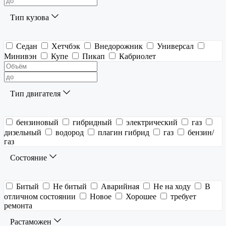
Тип кузова
Седан
Хетчбэк
Внедорожник
Универсал
Минивэн
Купе
Пикап
Кабриолет
Тип двигателя
бензиновый
гибридный
электрический
газ
дизельный
водород
плагин гибрид
газ
бензин/
газ
Состояние
Битый
Не битый
Аварийная
Не на ходу
В
отличном состоянии
Новое
Хорошее
требует
ремонта
Растаможен