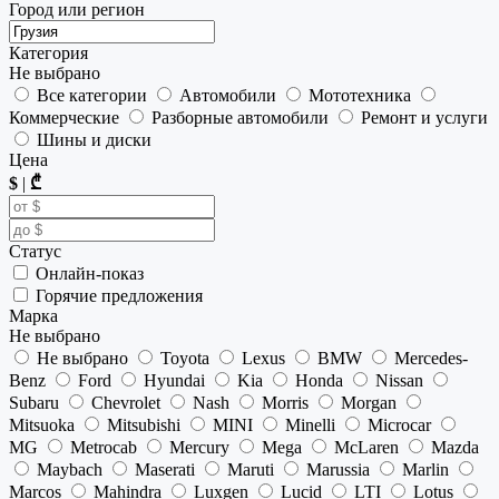
Город или регион
Категория
Не выбрано
Все категории
Автомобили
Мототехника
Коммерческие
Разборные автомобили
Ремонт и услуги
Шины и диски
Цена
$
|
₾
Статус
Онлайн-показ
Горячие предложения
Марка
Не выбрано
Не выбрано
Toyota
Lexus
BMW
Mercedes-
Benz
Ford
Hyundai
Kia
Honda
Nissan
Subaru
Chevrolet
Nash
Morris
Morgan
Mitsuoka
Mitsubishi
MINI
Minelli
Microcar
MG
Metrocab
Mercury
Mega
McLaren
Mazda
Maybach
Maserati
Maruti
Marussia
Marlin
Marcos
Mahindra
Luxgen
Lucid
LTI
Lotus