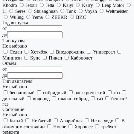
Khodro
Jetour
Jetta
Kaiyi
Karry
Leap Motor
Li
Seres
Shuanghuan
Tank
Voyah
Weltmeister
Wuling
Yema
ZEEKR
ВИС
Год выпуска
от
до
Тип кузова
Не выбрано
Седан
Хетчбэк
Внедорожник
Универсал
Минивэн
Купе
Пикап
Кабриолет
Объём
от
до
Тип двигателя
Не выбрано
бензиновый
гибридный
электрический
газ
дизельный
водород
плагин гибрид
газ
бензин/
газ
Состояние
Не выбрано
Битый
Не битый
Аварийная
Не на ходу
В
отличном состоянии
Новое
Хорошее
требует
ремонта