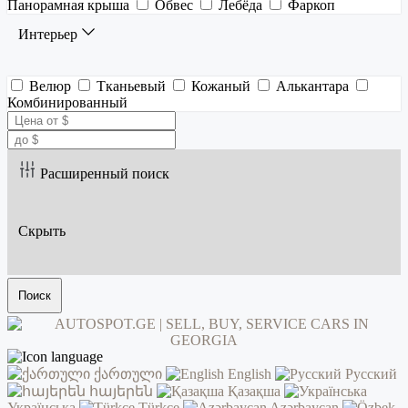
Панорамная крыша
Обвес
Лебёда
Фаркоп
Интерьер
Велюр
Тканьевый
Кожаный
Алькантара
Комбинированный
Расширенный поиск
Скрыть
Поиск
ქართული
English
Русский
հայերեն
Қазақша
Українська
Türkçe
Azərbaycan