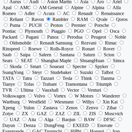
Aurus
Audi
Aston Martin
Asia
Aro
Ariel
Apal
AMC
AM General
Alpine
Alpina
Alfa
Romeo
Adler
Acura
AC
Renault
Renaissance
Reliant
Ravon
Rambler
RAM
Qvale
Qoros
Puma
PUCH
Proton
Premier
Porsche
Pontiac
Plymouth
Piaggio
PGO
Opel
Osca
Packard
Pagani
Panoz
Perodua
Peugeot
Noble
Oldsmobile
Renault Samsung
Rezvani
Rimac
Rinspeed
Roewe
Rolls-Royce
Ronart
Rover
Saab
Saipa
Saleen
Santana
Saturn
Scion
Sears
SEAT
Shanghai Maple
ShuangHuan
Simca
Skoda
Smart
Soueast
Spectre
Spyker
SsangYong
Steyr
Studebaker
Suzuki
Talbot
TATA
Tatra
Tazzari
Tesla
Think
Tianma
Tianye
Tofas
Trabant
Tramontana
Triumph
TVR
Ultima
Vauxhall
Vector
Venturi
Volkswagen
Volvo
Vortex
W Motors
Wanderer
Wartburg
Westfield
Wiesmann
Willys
Xin Kai
Xpeng
Yulon
Zastava
Zenos
Zenvo
Zibar
Zotye
ZX
GAZ
ZAZ
ZIL
ZIS
Moscvich
UAZ
Aita
Alga
Baojun
BAW
DFSC
Dayun
Denza
DongFeng
EXEED
Enovate
Evergrande
GAC Trumpchi
HiPhi
Hongqi
Iran