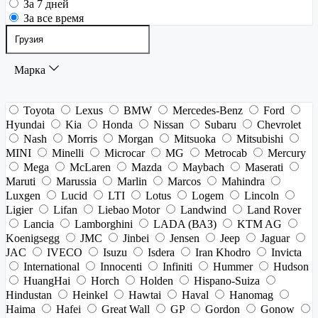
За 7 дней
За все время
Марка
Toyota
Lexus
BMW
Mercedes-Benz
Ford
Hyundai
Kia
Honda
Nissan
Subaru
Chevrolet
Nash
Morris
Morgan
Mitsuoka
Mitsubishi
MINI
Minelli
Microcar
MG
Metrocab
Mercury
Mega
McLaren
Mazda
Maybach
Maserati
Maruti
Marussia
Marlin
Marcos
Mahindra
Luxgen
Lucid
LTI
Lotus
Logem
Lincoln
Ligier
Lifan
Liebao Motor
Landwind
Land Rover
Lancia
Lamborghini
LADA (ВАЗ)
KTM AG
Koenigsegg
JMC
Jinbei
Jensen
Jeep
Jaguar
JAC
IVECO
Isuzu
Isdera
Iran Khodro
Invicta
International
Innocenti
Infiniti
Hummer
Hudson
HuangHai
Horch
Holden
Hispano-Suiza
Hindustan
Heinkel
Hawtai
Haval
Hanomag
Haima
Hafei
Great Wall
GP
Gordon
Gonow