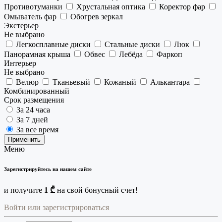
Противотуманки
Хрустальная оптика
Коректор фар
Омыватель фар
Обогрев зеркал
Экстерьер
Не выбрано
Легкосплавные диски
Стальные диски
Люк
Панорамная крыша
Обвес
Лебёда
Фаркоп
Интерьер
Не выбрано
Велюр
Тканьевый
Кожаный
Алькантара
Комбинированный
Срок размещения
За 24 часа
За 7 дней
За все время
Применить
Меню
Зарегистрируйтесь на нашем сайте
и получите
1 ₾
на свой бонусный счет!
Войти или зарегистрироваться