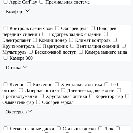
Apple CarPlay
Премиальная система
Комфорт
Контроль слепых зон
Обогрев руля
Подогрев
передних сидений
Подогрев задних сидений
Электропакет
Кондиционер
Климат-контроль
Круиз-контроль
Парктроник
Вентиляция сидений
Мультируль
Бесключевой доступ
Камера заднего вида
Камера 360
Оптика
Ксенон
Биксенон
Хрустальная оптика
Led
оптика
Лазерная оптика
Дневные ходовые огни
Противотуманки
Хрустальная оптика
Коректор фар
Омыватель фар
Обогрев зеркал
Экстерьер
Легкосплавные диски
Стальные диски
Люк