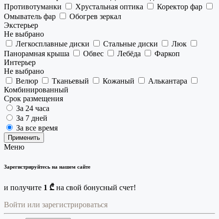
Противотуманки
Хрустальная оптика
Коректор фар
Омыватель фар
Обогрев зеркал
Экстерьер
Не выбрано
Легкосплавные диски
Стальные диски
Люк
Панорамная крыша
Обвес
Лебёда
Фаркоп
Интерьер
Не выбрано
Велюр
Тканьевый
Кожаный
Алькантара
Комбинированный
Срок размещения
За 24 часа
За 7 дней
За все время
Применить
Меню
Зарегистрируйтесь на нашем сайте
и получите
1 ₾
на свой бонусный счет!
Войти или зарегистрироваться