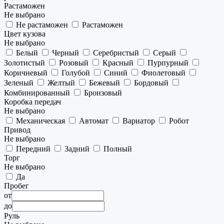
Растаможен
Не выбрано
Не растаможен
Растаможен
Цвет кузова
Не выбрано
Белый
Черный
Серебристый
Серый
Золотистый
Розовый
Красный
Пурпурный
Коричневый
Голубой
Синий
Фиолетовый
Зеленый
Желтый
Бежевый
Бордовый
Комбинированный
Бронзовый
Коробка передач
Не выбрано
Механическая
Автомат
Вариатор
Робот
Привод
Не выбрано
Передний
Задний
Полный
Торг
Не выбрано
Да
Пробег
от
до
Руль