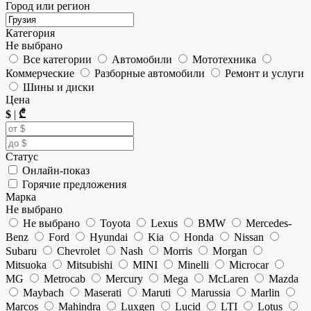
Город или регион
Категория
Не выбрано
Все категории
Автомобили
Мототехника
Коммерческие
Разборные автомобили
Ремонт и услуги
Шины и диски
Цена
$
|
₾
Статус
Онлайн-показ
Горячие предложения
Марка
Не выбрано
Не выбрано
Toyota
Lexus
BMW
Mercedes-
Benz
Ford
Hyundai
Kia
Honda
Nissan
Subaru
Chevrolet
Nash
Morris
Morgan
Mitsuoka
Mitsubishi
MINI
Minelli
Microcar
MG
Metrocab
Mercury
Mega
McLaren
Mazda
Maybach
Maserati
Maruti
Marussia
Marlin
Marcos
Mahindra
Luxgen
Lucid
LTI
Lotus