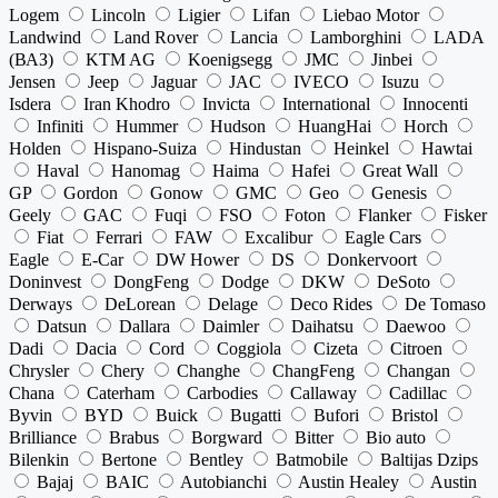
Logem
Lincoln
Ligier
Lifan
Liebao Motor
Landwind
Land Rover
Lancia
Lamborghini
LADA
(ВАЗ)
KTM AG
Koenigsegg
JMC
Jinbei
Jensen
Jeep
Jaguar
JAC
IVECO
Isuzu
Isdera
Iran Khodro
Invicta
International
Innocenti
Infiniti
Hummer
Hudson
HuangHai
Horch
Holden
Hispano-Suiza
Hindustan
Heinkel
Hawtai
Haval
Hanomag
Haima
Hafei
Great Wall
GP
Gordon
Gonow
GMC
Geo
Genesis
Geely
GAC
Fuqi
FSO
Foton
Flanker
Fisker
Fiat
Ferrari
FAW
Excalibur
Eagle Cars
Eagle
E-Car
DW Hower
DS
Donkervoort
Doninvest
DongFeng
Dodge
DKW
DeSoto
Derways
DeLorean
Delage
Deco Rides
De Tomaso
Datsun
Dallara
Daimler
Daihatsu
Daewoo
Dadi
Dacia
Cord
Coggiola
Cizeta
Citroen
Chrysler
Chery
Changhe
ChangFeng
Changan
Chana
Caterham
Carbodies
Callaway
Cadillac
Byvin
BYD
Buick
Bugatti
Bufori
Bristol
Brilliance
Brabus
Borgward
Bitter
Bio auto
Bilenkin
Bertone
Bentley
Batmobile
Baltijas Dzips
Bajaj
BAIC
Autobianchi
Austin Healey
Austin