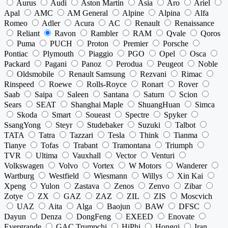
Aurus
Audi
Aston Martin
Asia
Aro
Ariel
Apal
AMC
AM General
Alpine
Alpina
Alfa
Romeo
Adler
Acura
AC
Renault
Renaissance
Reliant
Ravon
Rambler
RAM
Qvale
Qoros
Puma
PUCH
Proton
Premier
Porsche
Pontiac
Plymouth
Piaggio
PGO
Opel
Osca
Packard
Pagani
Panoz
Perodua
Peugeot
Noble
Oldsmobile
Renault Samsung
Rezvani
Rimac
Rinspeed
Roewe
Rolls-Royce
Ronart
Rover
Saab
Saipa
Saleen
Santana
Saturn
Scion
Sears
SEAT
Shanghai Maple
ShuangHuan
Simca
Skoda
Smart
Soueast
Spectre
Spyker
SsangYong
Steyr
Studebaker
Suzuki
Talbot
TATA
Tatra
Tazzari
Tesla
Think
Tianma
Tianye
Tofas
Trabant
Tramontana
Triumph
TVR
Ultima
Vauxhall
Vector
Venturi
Volkswagen
Volvo
Vortex
W Motors
Wanderer
Wartburg
Westfield
Wiesmann
Willys
Xin Kai
Xpeng
Yulon
Zastava
Zenos
Zenvo
Zibar
Zotye
ZX
GAZ
ZAZ
ZIL
ZIS
Moscvich
UAZ
Aita
Alga
Baojun
BAW
DFSC
Dayun
Denza
DongFeng
EXEED
Enovate
Evergrande
GAC Trumpchi
HiPhi
Hongqi
Iran