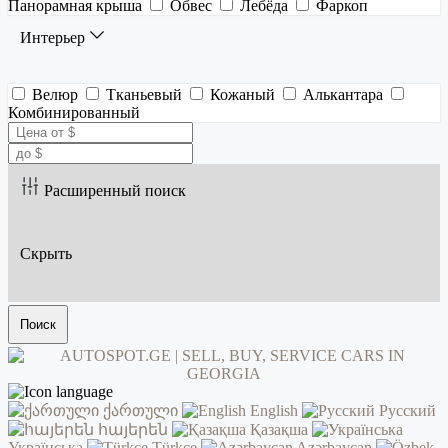
Панорамная крыша
Обвес
Лебёда
Фаркоп
Интерьер
Велюр
Тканьевый
Кожаный
Алькантара
Комбинированный
Расширенный поиск
Скрыть
Поиск
ქართული
English
Русский
հայերեն
Қазақша
Українська
Türkçe
Azərbaycan