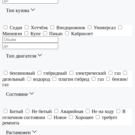
Тип кузова
Седан
Хетчбэк
Внедорожник
Универсал
Минивэн
Купе
Пикап
Кабриолет
Тип двигателя
бензиновый
гибридный
электрический
газ
дизельный
водород
плагин гибрид
газ
бензин/
газ
Состояние
Битый
Не битый
Аварийная
Не на ходу
В
отличном состоянии
Новое
Хорошее
требует
ремонта
Растаможен