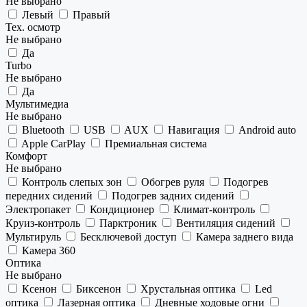
Не выбрано
Левый
Правый
Тех. осмотр
Не выбрано
Да
Turbo
Не выбрано
Да
Мультимедиа
Не выбрано
Bluetooth
USB
AUX
Навигация
Android auto
Apple CarPlay
Премиальная система
Комфорт
Не выбрано
Контроль слепых зон
Обогрев руля
Подогрев
передних сидений
Подогрев задних сидений
Электропакет
Кондиционер
Климат-контроль
Круиз-контроль
Парктроник
Вентиляция сидений
Мультируль
Бесключевой доступ
Камера заднего вида
Камера 360
Оптика
Не выбрано
Ксенон
Биксенон
Хрустальная оптика
Led
оптика
Лазерная оптика
Дневные ходовые огни