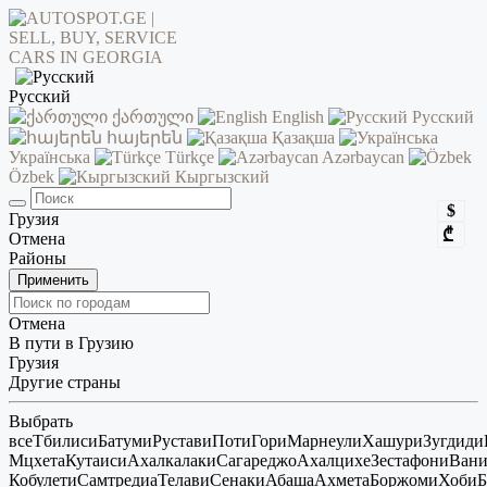
Русский
ქართული
English
Русский
հայերեն
Қазақша
Українська
Türkçe
Azərbaycan
Özbek
Кыргызский
$
Грузия
₾
Отмена
Районы
Применить
Отмена
В пути в Грузию
Грузия
Другие страны
Выбрать
все
Тбилиси
Батуми
Рустави
Поти
Гори
Марнеули
Хашури
Зугдиди
Мцхета
Кутаиси
Ахалкалаки
Сагареджо
Ахалцихе
Зестафони
Ван
Кобулети
Самтредиа
Телави
Сенаки
Абаша
Ахмета
Боржоми
Хоби
Б