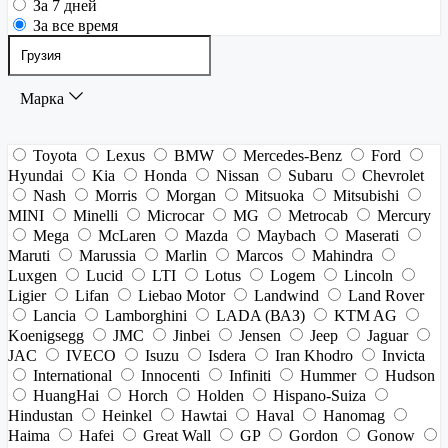
За 7 дней
За все время
Марка
Toyota
Lexus
BMW
Mercedes-Benz
Ford
Hyundai
Kia
Honda
Nissan
Subaru
Chevrolet
Nash
Morris
Morgan
Mitsuoka
Mitsubishi
MINI
Minelli
Microcar
MG
Metrocab
Mercury
Mega
McLaren
Mazda
Maybach
Maserati
Maruti
Marussia
Marlin
Marcos
Mahindra
Luxgen
Lucid
LTI
Lotus
Logem
Lincoln
Ligier
Lifan
Liebao Motor
Landwind
Land Rover
Lancia
Lamborghini
LADA (ВАЗ)
KTM AG
Koenigsegg
JMC
Jinbei
Jensen
Jeep
Jaguar
JAC
IVECO
Isuzu
Isdera
Iran Khodro
Invicta
International
Innocenti
Infiniti
Hummer
Hudson
HuangHai
Horch
Holden
Hispano-Suiza
Hindustan
Heinkel
Hawtai
Haval
Hanomag
Haima
Hafei
Great Wall
GP
Gordon
Gonow