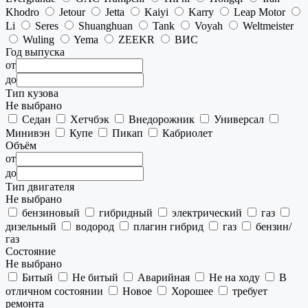
Khodro
Jetour
Jetta
Kaiyi
Karry
Leap Motor
Li
Seres
Shuanghuan
Tank
Voyah
Weltmeister
Wuling
Yema
ZEEKR
ВИС
Год выпуска
от
до
Тип кузова
Не выбрано
Седан
Хетчбэк
Внедорожник
Универсал
Минивэн
Купе
Пикап
Кабриолет
Объём
от
до
Тип двигателя
Не выбрано
бензиновый
гибридный
электрический
газ
дизельный
водород
плагин гибрид
газ
бензин/
газ
Состояние
Не выбрано
Битый
Не битый
Аварийная
Не на ходу
В
отличном состоянии
Новое
Хорошее
требует
ремонта