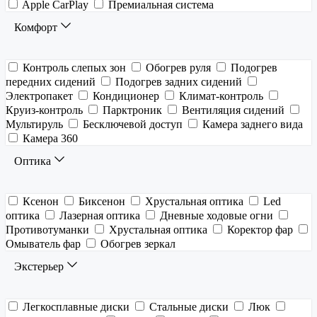
Apple CarPlay
Премиальная система
Комфорт
Контроль слепых зон
Обогрев руля
Подогрев
передних сидений
Подогрев задних сидений
Электропакет
Кондиционер
Климат-контроль
Круиз-контроль
Парктроник
Вентиляция сидений
Мультируль
Бесключевой доступ
Камера заднего вида
Камера 360
Оптика
Ксенон
Биксенон
Хрустальная оптика
Led
оптика
Лазерная оптика
Дневные ходовые огни
Противотуманки
Хрустальная оптика
Коректор фар
Омыватель фар
Обогрев зеркал
Экстерьер
Легкосплавные диски
Стальные диски
Люк