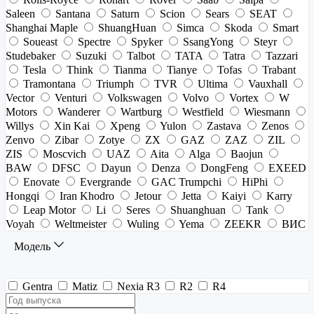
Saleen
Santana
Saturn
Scion
Sears
SEAT
Shanghai Maple
ShuangHuan
Simca
Skoda
Smart
Soueast
Spectre
Spyker
SsangYong
Steyr
Studebaker
Suzuki
Talbot
TATA
Tatra
Tazzari
Tesla
Think
Tianma
Tianye
Tofas
Trabant
Tramontana
Triumph
TVR
Ultima
Vauxhall
Vector
Venturi
Volkswagen
Volvo
Vortex
W
Motors
Wanderer
Wartburg
Westfield
Wiesmann
Willys
Xin Kai
Xpeng
Yulon
Zastava
Zenos
Zenvo
Zibar
Zotye
ZX
GAZ
ZAZ
ZIL
ZIS
Moscvich
UAZ
Aita
Alga
Baojun
BAW
DFSC
Dayun
Denza
DongFeng
EXEED
Enovate
Evergrande
GAC Trumpchi
HiPhi
Hongqi
Iran Khodro
Jetour
Jetta
Kaiyi
Karry
Leap Motor
Li
Seres
Shuanghuan
Tank
Voyah
Weltmeister
Wuling
Yema
ZEEKR
ВИС
Модель
Gentra
Matiz
Nexia R3
R2
R4