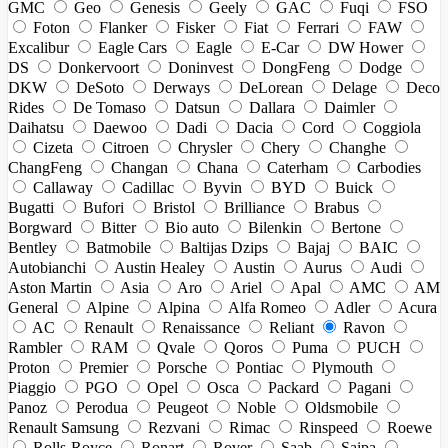
GMC
Geo
Genesis
Geely
GAC
Fuqi
FSO
Foton
Flanker
Fisker
Fiat
Ferrari
FAW
Excalibur
Eagle Cars
Eagle
E-Car
DW Hower
DS
Donkervoort
Doninvest
DongFeng
Dodge
DKW
DeSoto
Derways
DeLorean
Delage
Deco
Rides
De Tomaso
Datsun
Dallara
Daimler
Daihatsu
Daewoo
Dadi
Dacia
Cord
Coggiola
Cizeta
Citroen
Chrysler
Chery
Changhe
ChangFeng
Changan
Chana
Caterham
Carbodies
Callaway
Cadillac
Byvin
BYD
Buick
Bugatti
Bufori
Bristol
Brilliance
Brabus
Borgward
Bitter
Bio auto
Bilenkin
Bertone
Bentley
Batmobile
Baltijas Dzips
Bajaj
BAIC
Autobianchi
Austin Healey
Austin
Aurus
Audi
Aston Martin
Asia
Aro
Ariel
Apal
AMC
AM
General
Alpine
Alpina
Alfa Romeo
Adler
Acura
AC
Renault
Renaissance
Reliant
Ravon
Rambler
RAM
Qvale
Qoros
Puma
PUCH
Proton
Premier
Porsche
Pontiac
Plymouth
Piaggio
PGO
Opel
Osca
Packard
Pagani
Panoz
Perodua
Peugeot
Noble
Oldsmobile
Renault Samsung
Rezvani
Rimac
Rinspeed
Roewe
Rolls-Royce
Ronart
Rover
Saab
Saipa