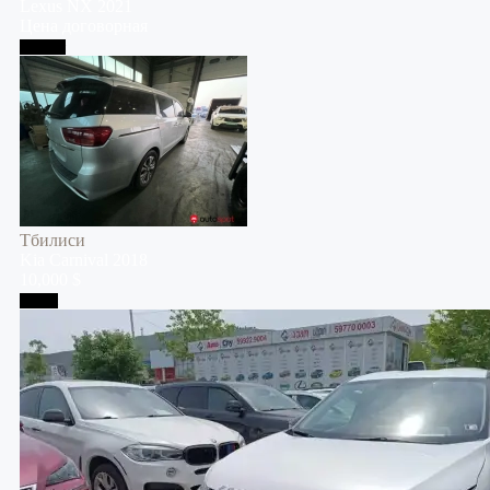
Lexus
NX
2021
Цена договорная
Тбилиси
Тбилиси
Kia
Carnival
2018
10,000 $
Телави