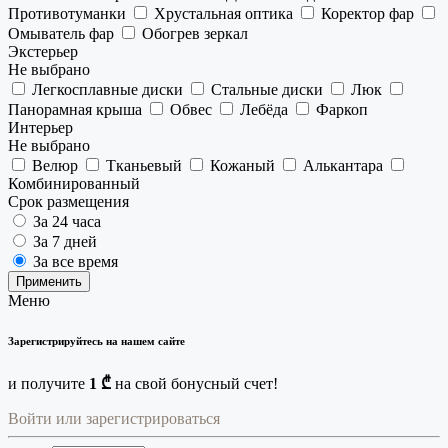
Противотуманки
Хрустальная оптика
Коректор фар
Омыватель фар
Обогрев зеркал
Экстерьер
Не выбрано
Легкосплавные диски
Стальные диски
Люк
Панорамная крыша
Обвес
Лебёда
Фаркоп
Интерьер
Не выбрано
Велюр
Тканьевый
Кожаный
Алькантара
Комбинированный
Срок размещения
За 24 часа
За 7 дней
За все время
Применить
Меню
Зарегистрируйтесь на нашем сайте
и получите
1 ₾
на свой бонусный счет!
Войти или зарегистрироваться