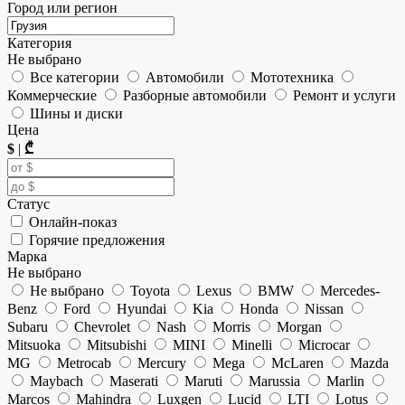
Город или регион
Категория
Не выбрано
Все категории
Автомобили
Мототехника
Коммерческие
Разборные автомобили
Ремонт и услуги
Шины и диски
Цена
$
|
₾
Статус
Онлайн-показ
Горячие предложения
Марка
Не выбрано
Не выбрано
Toyota
Lexus
BMW
Mercedes-
Benz
Ford
Hyundai
Kia
Honda
Nissan
Subaru
Chevrolet
Nash
Morris
Morgan
Mitsuoka
Mitsubishi
MINI
Minelli
Microcar
MG
Metrocab
Mercury
Mega
McLaren
Mazda
Maybach
Maserati
Maruti
Marussia
Marlin
Marcos
Mahindra
Luxgen
Lucid
LTI
Lotus