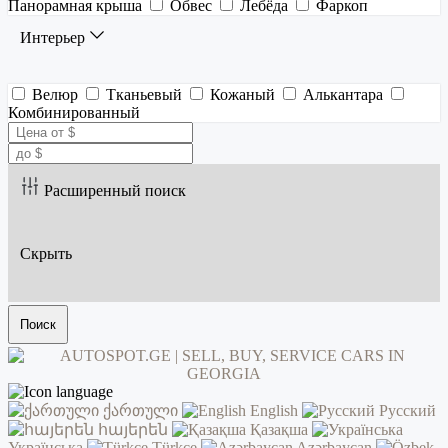
Панорамная крыша
Обвес
Лебёда
Фаркоп
Интерьер
Велюр
Тканьевый
Кожаный
Алькантара
Комбинированный
Расширенный поиск
Скрыть
Поиск
ქართული
English
Русский
հայերեն
Қазақша
Українська
Türkçe
Azərbaycan