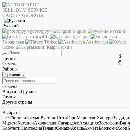
Русский
ქართული
English
Русский
հայերեն
Қазақша
Українська
Türkçe
Azərbaycan
Özbek
Кыргызский
$
Грузия
₾
Отмена
Районы
Применить
Отмена
В пути в Грузию
Грузия
Другие страны
Выбрать
все
Тбилиси
Батуми
Рустави
Поти
Гори
Марнеули
Хашури
Зугдиди
Мцхета
Кутаиси
Ахалкалаки
Сагареджо
Ахалцихе
Зестафони
Ван
Кобулети
Самтредиа
Телави
Сенаки
Абаша
Ахмета
Боржоми
Хоби
Б