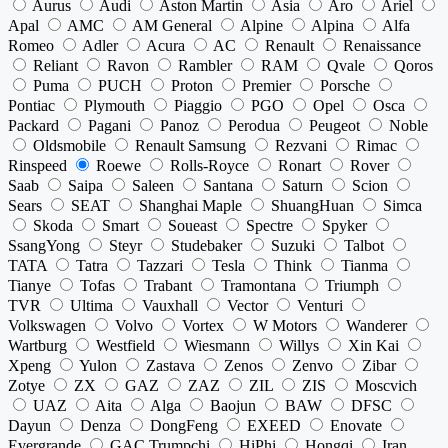
Aurus
Audi
Aston Martin
Asia
Aro
Ariel
Apal
AMC
AM General
Alpine
Alpina
Alfa
Romeo
Adler
Acura
AC
Renault
Renaissance
Reliant
Ravon
Rambler
RAM
Qvale
Qoros
Puma
PUCH
Proton
Premier
Porsche
Pontiac
Plymouth
Piaggio
PGO
Opel
Osca
Packard
Pagani
Panoz
Perodua
Peugeot
Noble
Oldsmobile
Renault Samsung
Rezvani
Rimac
Rinspeed
Roewe
Rolls-Royce
Ronart
Rover
Saab
Saipa
Saleen
Santana
Saturn
Scion
Sears
SEAT
Shanghai Maple
ShuangHuan
Simca
Skoda
Smart
Soueast
Spectre
Spyker
SsangYong
Steyr
Studebaker
Suzuki
Talbot
TATA
Tatra
Tazzari
Tesla
Think
Tianma
Tianye
Tofas
Trabant
Tramontana
Triumph
TVR
Ultima
Vauxhall
Vector
Venturi
Volkswagen
Volvo
Vortex
W Motors
Wanderer
Wartburg
Westfield
Wiesmann
Willys
Xin Kai
Xpeng
Yulon
Zastava
Zenos
Zenvo
Zibar
Zotye
ZX
GAZ
ZAZ
ZIL
ZIS
Moscvich
UAZ
Aita
Alga
Baojun
BAW
DFSC
Dayun
Denza
DongFeng
EXEED
Enovate
Evergrande
GAC Trumpchi
HiPhi
Hongqi
Iran