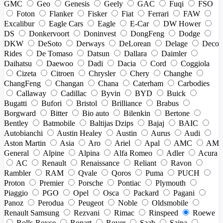
GMC
Geo
Genesis
Geely
GAC
Fuqi
FSO
Foton
Flanker
Fisker
Fiat
Ferrari
FAW
Excalibur
Eagle Cars
Eagle
E-Car
DW Hower
DS
Donkervoort
Doninvest
DongFeng
Dodge
DKW
DeSoto
Derways
DeLorean
Delage
Deco
Rides
De Tomaso
Datsun
Dallara
Daimler
Daihatsu
Daewoo
Dadi
Dacia
Cord
Coggiola
Cizeta
Citroen
Chrysler
Chery
Changhe
ChangFeng
Changan
Chana
Caterham
Carbodies
Callaway
Cadillac
Byvin
BYD
Buick
Bugatti
Bufori
Bristol
Brilliance
Brabus
Borgward
Bitter
Bio auto
Bilenkin
Bertone
Bentley
Batmobile
Baltijas Dzips
Bajaj
BAIC
Autobianchi
Austin Healey
Austin
Aurus
Audi
Aston Martin
Asia
Aro
Ariel
Apal
AMC
AM
General
Alpine
Alpina
Alfa Romeo
Adler
Acura
AC
Renault
Renaissance
Reliant
Ravon
Rambler
RAM
Qvale
Qoros
Puma
PUCH
Proton
Premier
Porsche
Pontiac
Plymouth
Piaggio
PGO
Opel
Osca
Packard
Pagani
Panoz
Perodua
Peugeot
Noble
Oldsmobile
Renault Samsung
Rezvani
Rimac
Rinspeed
Roewe
Rolls-Royce
Ronart
Rover
Saab
Saipa