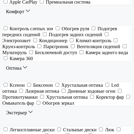
Apple CarPlay
Премиальная система
Комфорт
Контроль слепых зон
Обогрев руля
Подогрев
передних сидений
Подогрев задних сидений
Электропакет
Кондиционер
Климат-контроль
Круиз-контроль
Парктроник
Вентиляция сидений
Мультируль
Бесключевой доступ
Камера заднего вида
Камера 360
Оптика
Ксенон
Биксенон
Хрустальная оптика
Led
оптика
Лазерная оптика
Дневные ходовые огни
Противотуманки
Хрустальная оптика
Коректор фар
Омыватель фар
Обогрев зеркал
Экстерьер
Легкосплавные диски
Стальные диски
Люк