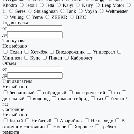
Khodro
Jetour
Jetta
Kaiyi
Karry
Leap Motor
Li
Seres
Shuanghuan
Tank
Voyah
Weltmeister
Wuling
Yema
ZEEKR
ВИС
Год выпуска
от
до
Тип кузова
Не выбрано
Седан
Хетчбэк
Внедорожник
Универсал
Минивэн
Купе
Пикап
Кабриолет
Объём
от
до
Тип двигателя
Не выбрано
бензиновый
гибридный
электрический
газ
дизельный
водород
плагин гибрид
газ
бензин/
газ
Состояние
Не выбрано
Битый
Не битый
Аварийная
Не на ходу
В
отличном состоянии
Новое
Хорошее
требует
ремонта