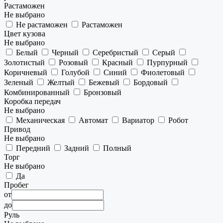
Растаможен
Не выбрано
Не растаможен
Растаможен
Цвет кузова
Не выбрано
Белый
Черный
Серебристый
Серый
Золотистый
Розовый
Красный
Пурпурный
Коричневый
Голубой
Синий
Фиолетовый
Зеленый
Желтый
Бежевый
Бордовый
Комбинированный
Бронзовый
Коробка передач
Не выбрано
Механическая
Автомат
Вариатор
Робот
Привод
Не выбрано
Передний
Задний
Полный
Торг
Не выбрано
Да
Пробег
от
до
Руль