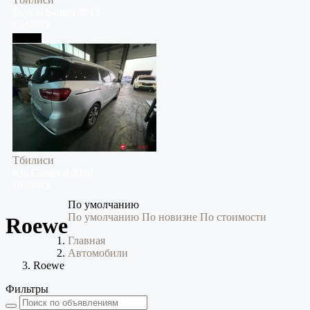
Toyota
Sienna
2015
15,500 $
Тбилиси
Тбилиси
Kia
Carnival
2018
10,000 $
По умолчанию
По умолчанию
По новизне
По стоимости
Roewe
Главная
Автомобили
Roewe
Фильтры