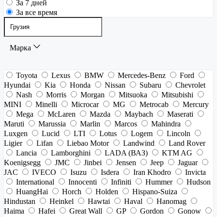
За 7 дней
За все время
Марка
Toyota
Lexus
BMW
Mercedes-Benz
Ford
Hyundai
Kia
Honda
Nissan
Subaru
Chevrolet
Nash
Morris
Morgan
Mitsuoka
Mitsubishi
MINI
Minelli
Microcar
MG
Metrocab
Mercury
Mega
McLaren
Mazda
Maybach
Maserati
Maruti
Marussia
Marlin
Marcos
Mahindra
Luxgen
Lucid
LTI
Lotus
Logem
Lincoln
Ligier
Lifan
Liebao Motor
Landwind
Land Rover
Lancia
Lamborghini
LADA (ВАЗ)
KTM AG
Koenigsegg
JMC
Jinbei
Jensen
Jeep
Jaguar
JAC
IVECO
Isuzu
Isdera
Iran Khodro
Invicta
International
Innocenti
Infiniti
Hummer
Hudson
HuangHai
Horch
Holden
Hispano-Suiza
Hindustan
Heinkel
Hawtai
Haval
Hanomag
Haima
Hafei
Great Wall
GP
Gordon
Gonow