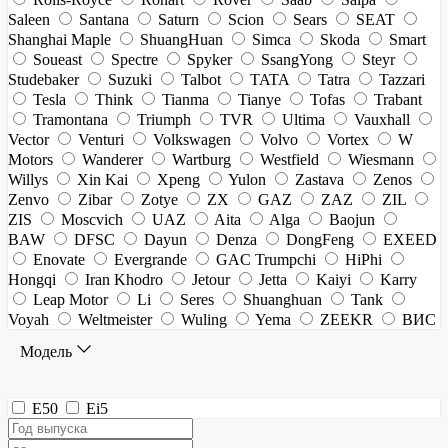
Saleen
Santana
Saturn
Scion
Sears
SEAT
Shanghai Maple
ShuangHuan
Simca
Skoda
Smart
Soueast
Spectre
Spyker
SsangYong
Steyr
Studebaker
Suzuki
Talbot
TATA
Tatra
Tazzari
Tesla
Think
Tianma
Tianye
Tofas
Trabant
Tramontana
Triumph
TVR
Ultima
Vauxhall
Vector
Venturi
Volkswagen
Volvo
Vortex
W
Motors
Wanderer
Wartburg
Westfield
Wiesmann
Willys
Xin Kai
Xpeng
Yulon
Zastava
Zenos
Zenvo
Zibar
Zotye
ZX
GAZ
ZAZ
ZIL
ZIS
Moscvich
UAZ
Aita
Alga
Baojun
BAW
DFSC
Dayun
Denza
DongFeng
EXEED
Enovate
Evergrande
GAC Trumpchi
HiPhi
Hongqi
Iran Khodro
Jetour
Jetta
Kaiyi
Karry
Leap Motor
Li
Seres
Shuanghuan
Tank
Voyah
Weltmeister
Wuling
Yema
ZEEKR
ВИС
Модель
E50
Ei5