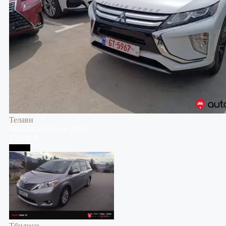
Телави
Mitsubishi
Eclipse
2019
17,530 $
Тбилиси
Тбилиси