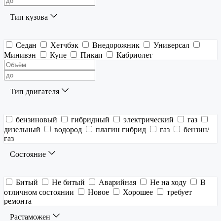
Тип кузова
Седан
Хетчбэк
Внедорожник
Универсал
Минивэн
Купе
Пикап
Кабриолет
Тип двигателя
бензиновый
гибридный
электрический
газ
дизельный
водород
плагин гибрид
газ
бензин/
газ
Состояние
Битый
Не битый
Аварийная
Не на ходу
В
отличном состоянии
Новое
Хорошее
требует
ремонта
Растаможен