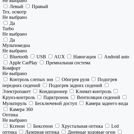
Не выбрано
Левый
Правый
Тех. осмотр
Не выбрано
Да
Turbo
Не выбрано
Да
Мультимедиа
Не выбрано
Bluetooth
USB
AUX
Навигация
Android auto
Apple CarPlay
Премиальная система
Комфорт
Не выбрано
Контроль слепых зон
Обогрев руля
Подогрев
передних сидений
Подогрев задних сидений
Электропакет
Кондиционер
Климат-контроль
Круиз-контроль
Парктроник
Вентиляция сидений
Мультируль
Бесключевой доступ
Камера заднего вида
Камера 360
Оптика
Не выбрано
Ксенон
Биксенон
Хрустальная оптика
Led
оптика
Лазерная оптика
Дневные ходовые огни