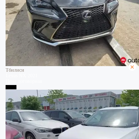
Тбилиси
Lexus
NX
2021
Цена договорная
Телави