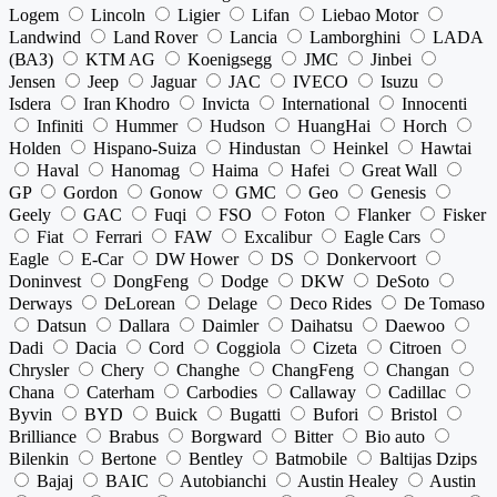
Logem
Lincoln
Ligier
Lifan
Liebao Motor
Landwind
Land Rover
Lancia
Lamborghini
LADA
(ВАЗ)
KTM AG
Koenigsegg
JMC
Jinbei
Jensen
Jeep
Jaguar
JAC
IVECO
Isuzu
Isdera
Iran Khodro
Invicta
International
Innocenti
Infiniti
Hummer
Hudson
HuangHai
Horch
Holden
Hispano-Suiza
Hindustan
Heinkel
Hawtai
Haval
Hanomag
Haima
Hafei
Great Wall
GP
Gordon
Gonow
GMC
Geo
Genesis
Geely
GAC
Fuqi
FSO
Foton
Flanker
Fisker
Fiat
Ferrari
FAW
Excalibur
Eagle Cars
Eagle
E-Car
DW Hower
DS
Donkervoort
Doninvest
DongFeng
Dodge
DKW
DeSoto
Derways
DeLorean
Delage
Deco Rides
De Tomaso
Datsun
Dallara
Daimler
Daihatsu
Daewoo
Dadi
Dacia
Cord
Coggiola
Cizeta
Citroen
Chrysler
Chery
Changhe
ChangFeng
Changan
Chana
Caterham
Carbodies
Callaway
Cadillac
Byvin
BYD
Buick
Bugatti
Bufori
Bristol
Brilliance
Brabus
Borgward
Bitter
Bio auto
Bilenkin
Bertone
Bentley
Batmobile
Baltijas Dzips
Bajaj
BAIC
Autobianchi
Austin Healey
Austin