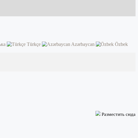
ька
Türkçe
Azərbaycan
Özbek
Разместить сюда