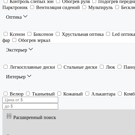
Контроль слепых зон
Обогрев руля
Подогрев передн
Парктроник
Вентиляция сидений
Мультируль
Бескл
Оптика
Ксенон
Биксенон
Хрустальная оптика
Led оптик
фар
Обогрев зеркал
Экстерьер
Легкосплавные диски
Стальные диски
Люк
Пано
Интерьер
Велюр
Тканьевый
Кожаный
Алькантара
Комб
Расширенный поиск