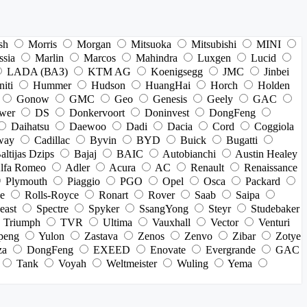
sh
Morris
Morgan
Mitsuoka
Mitsubishi
MINI
ssia
Marlin
Marcos
Mahindra
Luxgen
Lucid
LADA (ВАЗ)
KTM AG
Koenigsegg
JMC
Jinbei
niti
Hummer
Hudson
HuangHai
Horch
Holden
Gonow
GMC
Geo
Genesis
Geely
GAC
wer
DS
Donkervoort
Doninvest
DongFeng
Daihatsu
Daewoo
Dadi
Dacia
Cord
Coggiola
way
Cadillac
Byvin
BYD
Buick
Bugatti
altijas Dzips
Bajaj
BAIC
Autobianchi
Austin Healey
lfa Romeo
Adler
Acura
AC
Renault
Renaissance
Plymouth
Piaggio
PGO
Opel
Osca
Packard
e
Rolls-Royce
Ronart
Rover
Saab
Saipa
east
Spectre
Spyker
SsangYong
Steyr
Studebaker
Triumph
TVR
Ultima
Vauxhall
Vector
Venturi
peng
Yulon
Zastava
Zenos
Zenvo
Zibar
Zotye
za
DongFeng
EXEED
Enovate
Evergrande
GAC
Tank
Voyah
Weltmeister
Wuling
Yema