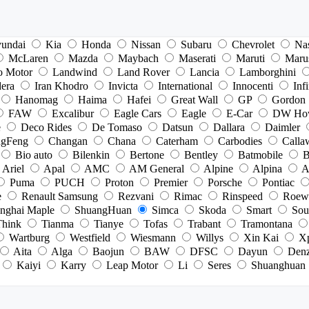
undai
Kia
Honda
Nissan
Subaru
Chevrolet
Na
McLaren
Mazda
Maybach
Maserati
Maruti
Maru
o Motor
Landwind
Land Rover
Lancia
Lamborghini
dera
Iran Khodro
Invicta
International
Innocenti
Infi
Hanomag
Haima
Hafei
Great Wall
GP
Gordon
FAW
Excalibur
Eagle Cars
Eagle
E-Car
DW Ho
e
Deco Rides
De Tomaso
Datsun
Dallara
Daimler
gFeng
Changan
Chana
Caterham
Carbodies
Calla
Bio auto
Bilenkin
Bertone
Bentley
Batmobile
B
Ariel
Apal
AMC
AM General
Alpine
Alpina
A
Puma
PUCH
Proton
Premier
Porsche
Pontiac
e
Renault Samsung
Rezvani
Rimac
Rinspeed
Roew
nghai Maple
ShuangHuan
Simca
Skoda
Smart
Sou
Think
Tianma
Tianye
Tofas
Trabant
Tramontana
Wartburg
Westfield
Wiesmann
Willys
Xin Kai
X
Aita
Alga
Baojun
BAW
DFSC
Dayun
Den
Kaiyi
Karry
Leap Motor
Li
Seres
Shuanghuan