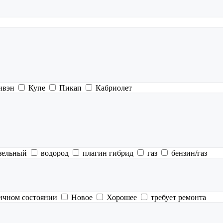
ивэн
Купе
Пикап
Кабриолет
зельный
водород
плагин гибрид
газ
бензин/газ
ичном состоянии
Новое
Хорошее
требует ремонта