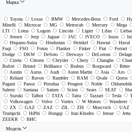
Марка
Toyota
Lexus
BMW
Mercedes-Benz
Ford
Hy
Minelli
Microcar
MG
Metrocab
Mercury
Mega
LTI
Lotus
Logem
Lincoln
Ligier
Lifan
Lieba
Jensen
Jeep
Jaguar
JAC
IVECO
Isuzu
Is
Hispano-Suiza
Hindustan
Heinkel
Hawtai
Haval
Fuqi
FSO
Foton
Flanker
Fisker
Fiat
Ferrari
Dodge
DKW
DeSoto
Derways
DeLorean
Delag
Cizeta
Citroen
Chrysler
Chery
Changhe
Chan
Bufori
Bristol
Brilliance
Brabus
Borgward
Bitter
Austin
Aurus
Audi
Aston Martin
Asia
Aro
Reliant
Ravon
Rambler
RAM
Qvale
Qoros
Pagani
Panoz
Perodua
Peugeot
Noble
Oldsmobil
Saleen
Santana
Saturn
Scion
Sears
SEAT
Sha
Suzuki
Talbot
TATA
Tatra
Tazzari
Tesla
Volkswagen
Volvo
Vortex
W Motors
Wanderer
ZX
GAZ
ZAZ
ZIL
ZIS
Moscvich
UAZ
Trumpchi
HiPhi
Hongqi
Iran Khodro
Jetour
Jetta
ZEEKR
ВИС
Модель