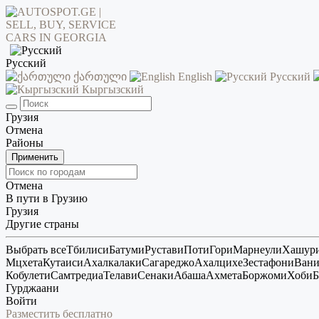
Русский
ქართული
English
Русский
Кыргызский
Грузия
Отмена
Районы
Применить
Отмена
В пути в Грузию
Грузия
Другие страны
Выбрать все
Тбилиси
Батуми
Рустави
Поти
Гори
Марнеули
Хашур
Мцхета
Кутаиси
Ахалкалаки
Сагареджо
Ахалцихе
Зестафони
Ван
Кобулети
Самтредиа
Телави
Сенаки
Абаша
Ахмета
Боржоми
Хоби
Б
Гурджаани
Войти
Разместить бесплатно