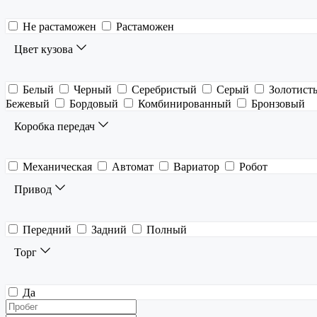
Не растаможен
Растаможен
Цвет кузова
Белый
Черный
Серебристый
Серый
Золотист
Бежевый
Бордовый
Комбинированный
Бронзовый
Коробка передач
Механическая
Автомат
Вариатор
Робот
Привод
Передний
Задний
Полный
Торг
Да