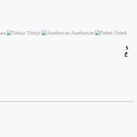
ька
Türkçe
Azərbaycan
Özbek
$
₾