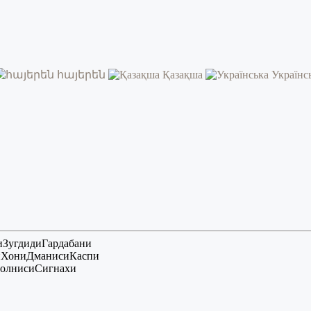
հայերեն
Қазақша
Українс
и
Зугдиди
Гардабани
и
Хони
Дманиси
Каспи
олниси
Сигнахи