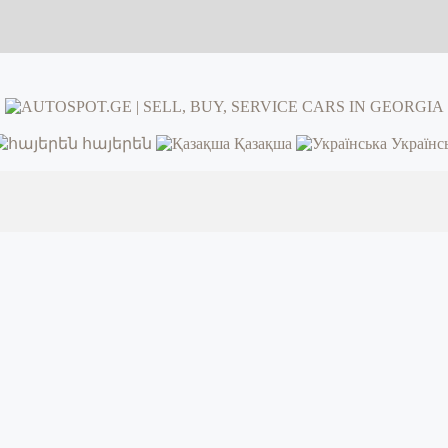
հայերեն
Қазақша
Українс