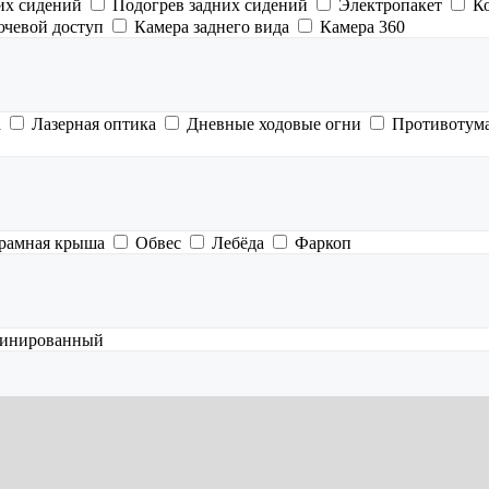
их сидений
Подогрев задних сидений
Электропакет
К
ючевой доступ
Камера заднего вида
Камера 360
а
Лазерная оптика
Дневные ходовые огни
Противотум
рамная крыша
Обвес
Лебёда
Фаркоп
инированный