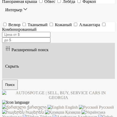
Панорамная крыша
Обвес
Лебёда
Фаркоп
Интерьер
Велюр
Тканьевый
Кожаный
Алькантара
Комбинированный
Расширенный поиск
Скрыть
Поиск
ქართული
English
Русский
հայերեն
Қазақша
Українська
Türkçe
Azərbaycan