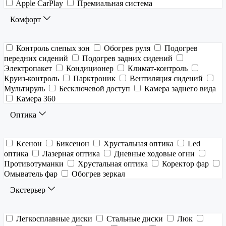
Apple CarPlay
Премиальная система
Комфорт
Контроль слепых зон
Обогрев руля
Подогрев
передних сидений
Подогрев задних сидений
Электропакет
Кондиционер
Климат-контроль
Круиз-контроль
Парктроник
Вентиляция сидений
Мультируль
Бесключевой доступ
Камера заднего вида
Камера 360
Оптика
Ксенон
Биксенон
Хрустальная оптика
Led
оптика
Лазерная оптика
Дневные ходовые огни
Противотуманки
Хрустальная оптика
Коректор фар
Омыватель фар
Обогрев зеркал
Экстерьер
Легкосплавные диски
Стальные диски
Люк