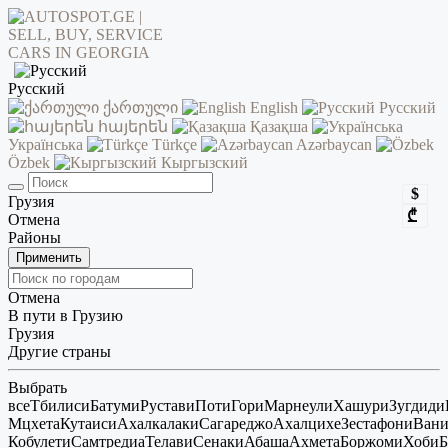
Русский
ქართული
English
Русский
հայերեն
Қазақша
Українська
Türkçe
Azərbaycan
Özbek
Кыргызский
$
Грузия
₾
Отмена
Районы
Применить
Отмена
В пути в Грузию
Грузия
Другие страны
Выбрать
все
Тбилиси
Батуми
Рустави
Поти
Гори
Марнеули
Хашури
Зугдиди
Мцхета
Кутаиси
Ахалкалаки
Сагареджо
Ахалцихе
Зестафони
Ван
Кобулети
Самтредиа
Телави
Сенаки
Абаша
Ахмета
Боржоми
Хоби
Б