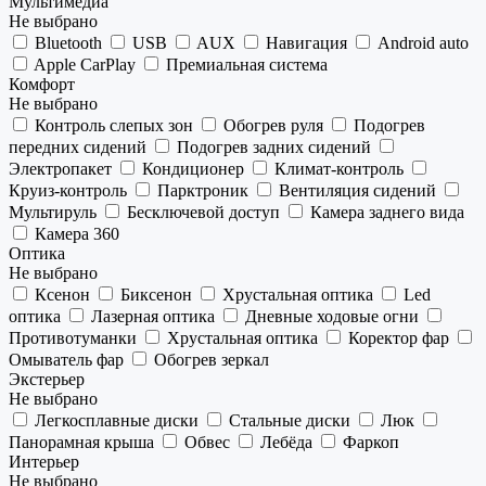
Мультимедиа
Не выбрано
Bluetooth
USB
AUX
Навигация
Android auto
Apple CarPlay
Премиальная система
Комфорт
Не выбрано
Контроль слепых зон
Обогрев руля
Подогрев
передних сидений
Подогрев задних сидений
Электропакет
Кондиционер
Климат-контроль
Круиз-контроль
Парктроник
Вентиляция сидений
Мультируль
Бесключевой доступ
Камера заднего вида
Камера 360
Оптика
Не выбрано
Ксенон
Биксенон
Хрустальная оптика
Led
оптика
Лазерная оптика
Дневные ходовые огни
Противотуманки
Хрустальная оптика
Коректор фар
Омыватель фар
Обогрев зеркал
Экстерьер
Не выбрано
Легкосплавные диски
Стальные диски
Люк
Панорамная крыша
Обвес
Лебёда
Фаркоп
Интерьер
Не выбрано