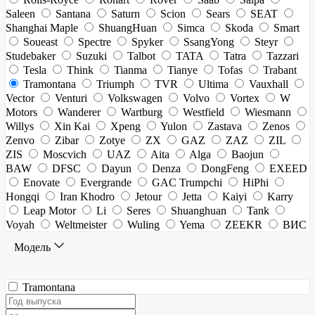
Saleen
Santana
Saturn
Scion
Sears
SEAT
Shanghai Maple
ShuangHuan
Simca
Skoda
Smart
Soueast
Spectre
Spyker
SsangYong
Steyr
Studebaker
Suzuki
Talbot
TATA
Tatra
Tazzari
Tesla
Think
Tianma
Tianye
Tofas
Trabant
Tramontana
Triumph
TVR
Ultima
Vauxhall
Vector
Venturi
Volkswagen
Volvo
Vortex
W
Motors
Wanderer
Wartburg
Westfield
Wiesmann
Willys
Xin Kai
Xpeng
Yulon
Zastava
Zenos
Zenvo
Zibar
Zotye
ZX
GAZ
ZAZ
ZIL
ZIS
Moscvich
UAZ
Aita
Alga
Baojun
BAW
DFSC
Dayun
Denza
DongFeng
EXEED
Enovate
Evergrande
GAC Trumpchi
HiPhi
Hongqi
Iran Khodro
Jetour
Jetta
Kaiyi
Karry
Leap Motor
Li
Seres
Shuanghuan
Tank
Voyah
Weltmeister
Wuling
Yema
ZEEKR
ВИС
Модель
Tramontana