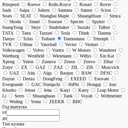
Rinspeed
Roewe
Rolls-Royce
Ronart
Rover
Saab
Saipa
Saleen
Santana
Saturn
Scion
Sears
SEAT
Shanghai Maple
ShuangHuan
Simca
Skoda
Smart
Soueast
Spectre
Spyker
SsangYong
Steyr
Studebaker
Suzuki
Talbot
TATA
Tatra
Tazzari
Tesla
Think
Tianma
Tianye
Tofas
Trabant
Tramontana
Triumph
TVR
Ultima
Vauxhall
Vector
Venturi
Volkswagen
Volvo
Vortex
W Motors
Wanderer
Wartburg
Westfield
Wiesmann
Willys
Xin Kai
Xpeng
Yulon
Zastava
Zenos
Zenvo
Zibar
Zotye
ZX
GAZ
ZAZ
ZIL
ZIS
Moscvich
UAZ
Aita
Alga
Baojun
BAW
DFSC
Dayun
Denza
DongFeng
EXEED
Enovate
Evergrande
GAC Trumpchi
HiPhi
Hongqi
Iran
Khodro
Jetour
Jetta
Kaiyi
Karry
Leap Motor
Li
Seres
Shuanghuan
Tank
Voyah
Weltmeister
Wuling
Yema
ZEEKR
ВИС
Год выпуска
от
до
Тип кузова