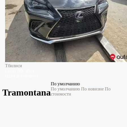
Тбилиси
Lexus
NX
2021
Цена договорная
По умолчанию
По умолчанию
По новизне
По
Tramontana
стоимости