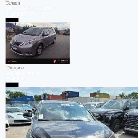
Телави
Mitsubishi
Eclipse
2019
17,530 $
Тбилиси
Тбилиси
Toyota
Sienna
2015
15,500 $
Тбилиси