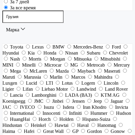
За 7 дней
За все время
Марка
Toyota
Lexus
BMW
Mercedes-Benz
Ford
Hyundai
Kia
Honda
Nissan
Subaru
Chevrolet
Nash
Morris
Morgan
Mitsuoka
Mitsubishi
MINI
Minelli
Microcar
MG
Metrocab
Mercury
Mega
McLaren
Mazda
Maybach
Maserati
Maruti
Marussia
Marlin
Marcos
Mahindra
Luxgen
Lucid
LTI
Lotus
Logem
Lincoln
Ligier
Lifan
Liebao Motor
Landwind
Land Rover
Lancia
Lamborghini
LADA (ВАЗ)
KTM AG
Koenigsegg
JMC
Jinbei
Jensen
Jeep
Jaguar
JAC
IVECO
Isuzu
Isdera
Iran Khodro
Invicta
International
Innocenti
Infiniti
Hummer
Hudson
HuangHai
Horch
Holden
Hispano-Suiza
Hindustan
Heinkel
Hawtai
Haval
Hanomag
Haima
Hafei
Great Wall
GP
Gordon
Gonow