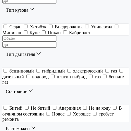
Тип кузова
Седан
Хетчбэк
Внедорожник
Универсал
Минивэн
Купе
Пикап
Кабриолет
Тип двигателя
бензиновый
гибридный
электрический
газ
дизельный
водород
плагин гибрид
газ
бензин/
газ
Состояние
Битый
Не битый
Аварийная
Не на ходу
В
отличном состоянии
Новое
Хорошее
требует
ремонта
Растаможен