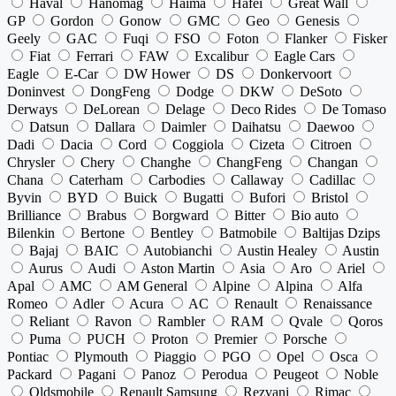
Haval
Hanomag
Haima
Hafei
Great Wall
GP
Gordon
Gonow
GMC
Geo
Genesis
Geely
GAC
Fuqi
FSO
Foton
Flanker
Fisker
Fiat
Ferrari
FAW
Excalibur
Eagle Cars
Eagle
E-Car
DW Hower
DS
Donkervoort
Doninvest
DongFeng
Dodge
DKW
DeSoto
Derways
DeLorean
Delage
Deco Rides
De Tomaso
Datsun
Dallara
Daimler
Daihatsu
Daewoo
Dadi
Dacia
Cord
Coggiola
Cizeta
Citroen
Chrysler
Chery
Changhe
ChangFeng
Changan
Chana
Caterham
Carbodies
Callaway
Cadillac
Byvin
BYD
Buick
Bugatti
Bufori
Bristol
Brilliance
Brabus
Borgward
Bitter
Bio auto
Bilenkin
Bertone
Bentley
Batmobile
Baltijas Dzips
Bajaj
BAIC
Autobianchi
Austin Healey
Austin
Aurus
Audi
Aston Martin
Asia
Aro
Ariel
Apal
AMC
AM General
Alpine
Alpina
Alfa
Romeo
Adler
Acura
AC
Renault
Renaissance
Reliant
Ravon
Rambler
RAM
Qvale
Qoros
Puma
PUCH
Proton
Premier
Porsche
Pontiac
Plymouth
Piaggio
PGO
Opel
Osca
Packard
Pagani
Panoz
Perodua
Peugeot
Noble
Oldsmobile
Renault Samsung
Rezvani
Rimac