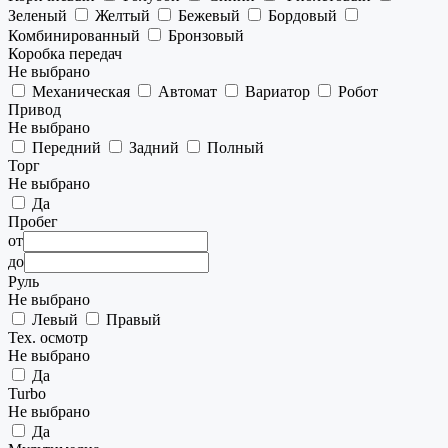
Зеленый
Желтый
Бежевый
Бордовый
Комбинированный
Бронзовый
Коробка передач
Не выбрано
Механическая
Автомат
Вариатор
Робот
Привод
Не выбрано
Передний
Задний
Полный
Торг
Не выбрано
Да
Пробег
от
до
Руль
Не выбрано
Левый
Правый
Тех. осмотр
Не выбрано
Да
Turbo
Не выбрано
Да