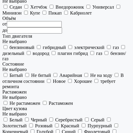
Не выбрано
Седан
Хетчбэк
Внедорожник
Универсал
Минивэн
Купе
Пикап
Кабриолет
Объём
от
до
Тип двигателя
Не выбрано
бензиновый
гибридный
электрический
газ
дизельный
водород
плагин гибрид
газ
бензин/
газ
Состояние
Не выбрано
Битый
Не битый
Аварийная
Не на ходу
В
отличном состоянии
Новое
Хорошее
требует
ремонта
Растаможен
Не выбрано
Не растаможен
Растаможен
Цвет кузова
Не выбрано
Белый
Черный
Серебристый
Серый
Золотистый
Розовый
Красный
Пурпурный
Коричневый
Голубой
Синий
Фиолетовый