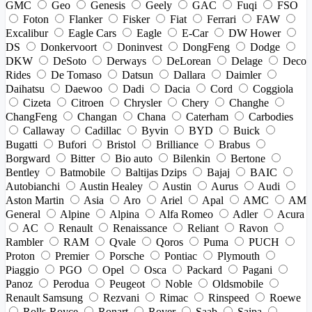
GMC
Geo
Genesis
Geely
GAC
Fuqi
FSO
Foton
Flanker
Fisker
Fiat
Ferrari
FAW
Excalibur
Eagle Cars
Eagle
E-Car
DW Hower
DS
Donkervoort
Doninvest
DongFeng
Dodge
DKW
DeSoto
Derways
DeLorean
Delage
Deco
Rides
De Tomaso
Datsun
Dallara
Daimler
Daihatsu
Daewoo
Dadi
Dacia
Cord
Coggiola
Cizeta
Citroen
Chrysler
Chery
Changhe
ChangFeng
Changan
Chana
Caterham
Carbodies
Callaway
Cadillac
Byvin
BYD
Buick
Bugatti
Bufori
Bristol
Brilliance
Brabus
Borgward
Bitter
Bio auto
Bilenkin
Bertone
Bentley
Batmobile
Baltijas Dzips
Bajaj
BAIC
Autobianchi
Austin Healey
Austin
Aurus
Audi
Aston Martin
Asia
Aro
Ariel
Apal
AMC
AM
General
Alpine
Alpina
Alfa Romeo
Adler
Acura
AC
Renault
Renaissance
Reliant
Ravon
Rambler
RAM
Qvale
Qoros
Puma
PUCH
Proton
Premier
Porsche
Pontiac
Plymouth
Piaggio
PGO
Opel
Osca
Packard
Pagani
Panoz
Perodua
Peugeot
Noble
Oldsmobile
Renault Samsung
Rezvani
Rimac
Rinspeed
Roewe
Rolls-Royce
Ronart
Rover
Saab
Saipa