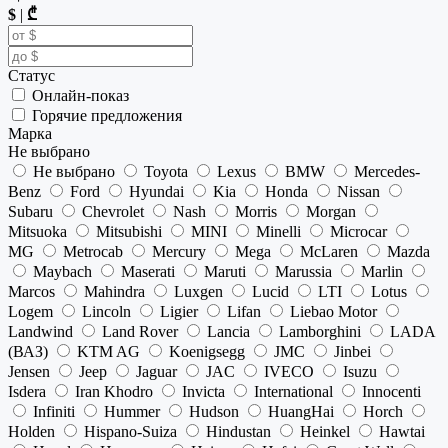
$
|
₾
Статус
Онлайн-показ
Горячие предложения
Марка
Не выбрано
Не выбрано
Toyota
Lexus
BMW
Mercedes-
Benz
Ford
Hyundai
Kia
Honda
Nissan
Subaru
Chevrolet
Nash
Morris
Morgan
Mitsuoka
Mitsubishi
MINI
Minelli
Microcar
MG
Metrocab
Mercury
Mega
McLaren
Mazda
Maybach
Maserati
Maruti
Marussia
Marlin
Marcos
Mahindra
Luxgen
Lucid
LTI
Lotus
Logem
Lincoln
Ligier
Lifan
Liebao Motor
Landwind
Land Rover
Lancia
Lamborghini
LADA
(ВАЗ)
KTM AG
Koenigsegg
JMC
Jinbei
Jensen
Jeep
Jaguar
JAC
IVECO
Isuzu
Isdera
Iran Khodro
Invicta
International
Innocenti
Infiniti
Hummer
Hudson
HuangHai
Horch
Holden
Hispano-Suiza
Hindustan
Heinkel
Hawtai