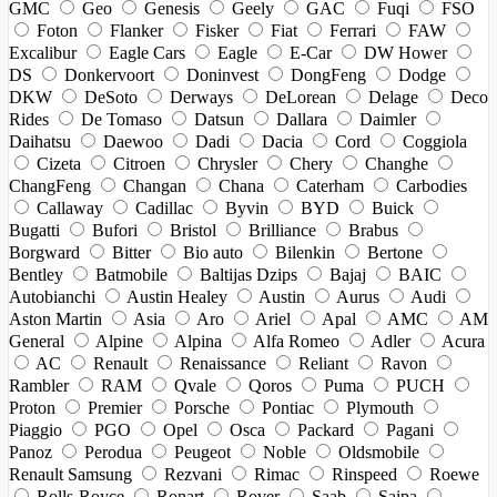
GMC
Geo
Genesis
Geely
GAC
Fuqi
FSO
Foton
Flanker
Fisker
Fiat
Ferrari
FAW
Excalibur
Eagle Cars
Eagle
E-Car
DW Hower
DS
Donkervoort
Doninvest
DongFeng
Dodge
DKW
DeSoto
Derways
DeLorean
Delage
Deco
Rides
De Tomaso
Datsun
Dallara
Daimler
Daihatsu
Daewoo
Dadi
Dacia
Cord
Coggiola
Cizeta
Citroen
Chrysler
Chery
Changhe
ChangFeng
Changan
Chana
Caterham
Carbodies
Callaway
Cadillac
Byvin
BYD
Buick
Bugatti
Bufori
Bristol
Brilliance
Brabus
Borgward
Bitter
Bio auto
Bilenkin
Bertone
Bentley
Batmobile
Baltijas Dzips
Bajaj
BAIC
Autobianchi
Austin Healey
Austin
Aurus
Audi
Aston Martin
Asia
Aro
Ariel
Apal
AMC
AM
General
Alpine
Alpina
Alfa Romeo
Adler
Acura
AC
Renault
Renaissance
Reliant
Ravon
Rambler
RAM
Qvale
Qoros
Puma
PUCH
Proton
Premier
Porsche
Pontiac
Plymouth
Piaggio
PGO
Opel
Osca
Packard
Pagani
Panoz
Perodua
Peugeot
Noble
Oldsmobile
Renault Samsung
Rezvani
Rimac
Rinspeed
Roewe
Rolls-Royce
Ronart
Rover
Saab
Saipa