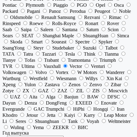
Pontiac
Plymouth
Piaggio
PGO
Opel
Osca
Packard
Pagani
Panoz
Perodua
Peugeot
Noble
Oldsmobile
Renault Samsung
Rezvani
Rimac
Rinspeed
Roewe
Rolls-Royce
Ronart
Rover
Saab
Saipa
Saleen
Santana
Saturn
Scion
Sears
SEAT
Shanghai Maple
ShuangHuan
Simca
Skoda
Smart
Soueast
Spectre
Spyker
SsangYong
Steyr
Studebaker
Suzuki
Talbot
TATA
Tatra
Tazzari
Tesla
Think
Tianma
Tianye
Tofas
Trabant
Tramontana
Triumph
TVR
Ultima
Vauxhall
Vector
Venturi
Volkswagen
Volvo
Vortex
W Motors
Wanderer
Wartburg
Westfield
Wiesmann
Willys
Xin Kai
Xpeng
Yulon
Zastava
Zenos
Zenvo
Zibar
Zotye
ZX
GAZ
ZAZ
ZIL
ZIS
Moscvich
UAZ
Aita
Alga
Baojun
BAW
DFSC
Dayun
Denza
DongFeng
EXEED
Enovate
Evergrande
GAC Trumpchi
HiPhi
Hongqi
Iran
Khodro
Jetour
Jetta
Kaiyi
Karry
Leap Motor
Li
Seres
Shuanghuan
Tank
Voyah
Weltmeister
Wuling
Yema
ZEEKR
ВИС
Год выпуска