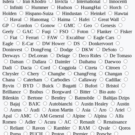
Isdera
Iran Khodro
Invicta
International
Innocenti
Infiniti
Hummer
Hudson
HuangHai
Horch
Holden
Hispano-Suiza
Hindustan
Heinkel
Hawtai
Haval
Hanomag
Haima
Hafei
Great Wall
GP
Gordon
Gonow
GMC
Geo
Genesis
Geely
GAC
Fuqi
FSO
Foton
Flanker
Fisker
Fiat
Ferrari
FAW
Excalibur
Eagle Cars
Eagle
E-Car
DW Hower
DS
Donkervoort
Doninvest
DongFeng
Dodge
DKW
DeSoto
Derways
DeLorean
Delage
Deco Rides
De Tomaso
Datsun
Dallara
Daimler
Daihatsu
Daewoo
Dadi
Dacia
Cord
Coggiola
Cizeta
Citroen
Chrysler
Chery
Changhe
ChangFeng
Changan
Chana
Caterham
Carbodies
Callaway
Cadillac
Byvin
BYD
Buick
Bugatti
Bufori
Bristol
Brilliance
Brabus
Borgward
Bitter
Bio auto
Bilenkin
Bertone
Bentley
Batmobile
Baltijas Dzips
Bajaj
BAIC
Autobianchi
Austin Healey
Austin
Aurus
Audi
Aston Martin
Asia
Aro
Ariel
Apal
AMC
AM General
Alpine
Alpina
Alfa
Romeo
Adler
Acura
AC
Renault
Renaissance
Reliant
Ravon
Rambler
RAM
Qvale
Qoros
Puma
PUCH
Proton
Premier
Porsche