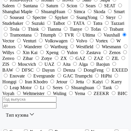
Saleen
Santana
Saturn
Scion
Sears
SEAT
Shanghai Maple
ShuangHuan
Simca
Skoda
Smart
Soueast
Spectre
Spyker
SsangYong
Steyr
Studebaker
Suzuki
Talbot
TATA
Tatra
Tazzari
Tesla
Think
Tianma
Tianye
Tofas
Trabant
Tramontana
Triumph
TVR
Ultima
Vauxhall
Vector
Venturi
Volkswagen
Volvo
Vortex
W
Motors
Wanderer
Wartburg
Westfield
Wiesmann
Willys
Xin Kai
Xpeng
Yulon
Zastava
Zenos
Zenvo
Zibar
Zotye
ZX
GAZ
ZAZ
ZIL
ZIS
Moscvich
UAZ
Aita
Alga
Baojun
BAW
DFSC
Dayun
Denza
DongFeng
EXEED
Enovate
Evergrande
GAC Trumpchi
HiPhi
Hongqi
Iran Khodro
Jetour
Jetta
Kaiyi
Karry
Leap Motor
Li
Seres
Shuanghuan
Tank
Voyah
Weltmeister
Wuling
Yema
ZEEKR
ВИС
Тип кузова