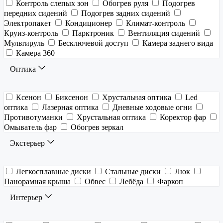
Контроль слепых зон
Обогрев руля
Подогрев
передних сидений
Подогрев задних сидений
Электропакет
Кондиционер
Климат-контроль
Круиз-контроль
Парктроник
Вентиляция сидений
Мультируль
Бесключевой доступ
Камера заднего вида
Камера 360
Оптика
Ксенон
Биксенон
Хрустальная оптика
Led
оптика
Лазерная оптика
Дневные ходовые огни
Противотуманки
Хрустальная оптика
Коректор фар
Омыватель фар
Обогрев зеркал
Экстерьер
Легкосплавные диски
Стальные диски
Люк
Панорамная крыша
Обвес
Лебёда
Фаркоп
Интерьер