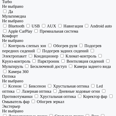
Turbo
Не выбрано
Да
Мультимедиа
Не выбрано
Bluetooth
USB
AUX
Навигация
Android auto
Apple CarPlay
Премиальная система
Комфорт
Не выбрано
Контроль слепых зон
Обогрев руля
Подогрев
передних сидений
Подогрев задних сидений
Электропакет
Кондиционер
Климат-контроль
Круиз-контроль
Парктроник
Вентиляция сидений
Мультируль
Бесключевой доступ
Камера заднего вида
Камера 360
Оптика
Не выбрано
Ксенон
Биксенон
Хрустальная оптика
Led
оптика
Лазерная оптика
Дневные ходовые огни
Противотуманки
Хрустальная оптика
Коректор фар
Омыватель фар
Обогрев зеркал
Экстерьер
Не выбрано