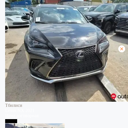
Тбилиси
Lexus
NX
2021
Цена договорная
Тбилиси