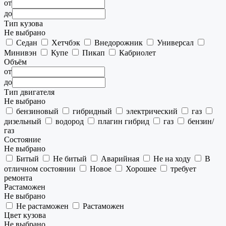
от
до
Тип кузова
Не выбрано
Седан
Хетчбэк
Внедорожник
Универсал
Минивэн
Купе
Пикап
Кабриолет
Объём
от
до
Тип двигателя
Не выбрано
бензиновый
гибридный
электрический
газ
дизельный
водород
плагин гибрид
газ
бензин/
газ
Состояние
Не выбрано
Битый
Не битый
Аварийная
Не на ходу
В
отличном состоянии
Новое
Хорошее
требует
ремонта
Растаможен
Не выбрано
Не растаможен
Растаможен
Цвет кузова
Не выбрано