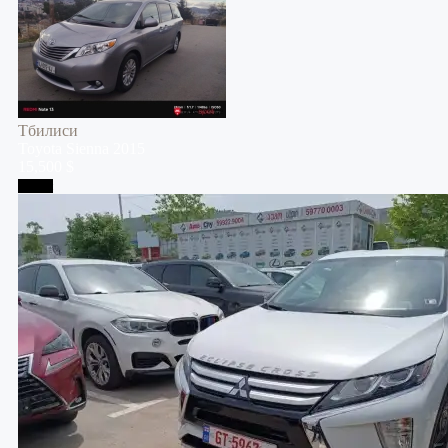
Тбилиси
Toyota
Sienna
2015
15,500 $
Телави