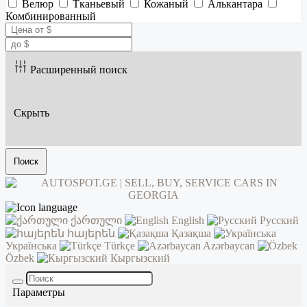
Велюр
Тканьевый
Кожаный
Алькантара
Комбинированный
Расширенный поиск
Скрыть
Поиск
ქართული
English
Русский
հայերեն
Қазақша
Українська
Türkçe
Azərbaycan
Özbek
Кыргызский
Параметры