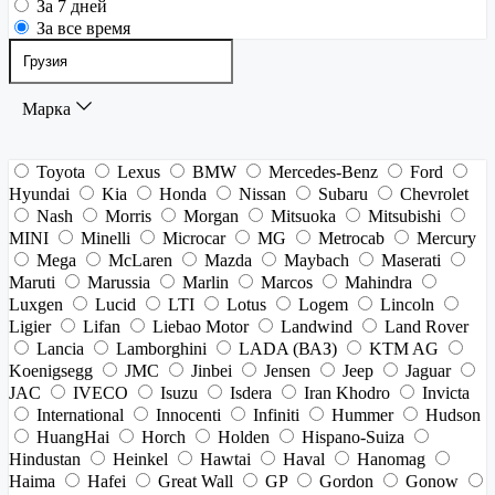
За 7 дней
За все время
Марка
Toyota
Lexus
BMW
Mercedes-Benz
Ford
Hyundai
Kia
Honda
Nissan
Subaru
Chevrolet
Nash
Morris
Morgan
Mitsuoka
Mitsubishi
MINI
Minelli
Microcar
MG
Metrocab
Mercury
Mega
McLaren
Mazda
Maybach
Maserati
Maruti
Marussia
Marlin
Marcos
Mahindra
Luxgen
Lucid
LTI
Lotus
Logem
Lincoln
Ligier
Lifan
Liebao Motor
Landwind
Land Rover
Lancia
Lamborghini
LADA (ВАЗ)
KTM AG
Koenigsegg
JMC
Jinbei
Jensen
Jeep
Jaguar
JAC
IVECO
Isuzu
Isdera
Iran Khodro
Invicta
International
Innocenti
Infiniti
Hummer
Hudson
HuangHai
Horch
Holden
Hispano-Suiza
Hindustan
Heinkel
Hawtai
Haval
Hanomag
Haima
Hafei
Great Wall
GP
Gordon
Gonow