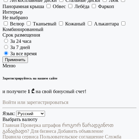
Легкосплавные диски
Стальные диски
Люк
Панорамная крыша
Обвес
Лебёда
Фаркоп
Интерьер
Не выбрано
Велюр
Тканьевый
Кожаный
Алькантара
Комбинированный
Срок размещения
За 24 часа
За 7 дней
За все время
Применить
Меню
Зарегистрируйтесь на нашем сайте
и получите
1 ₾
на свой бонусный счет!
Войти или зарегистрироваться
Язык:
Выбрать валюту
Главная
Проверка штрафов
როგორ წარადგინოთ
განაცხადი?
Для бизнеса
Добавить объявление
Правила сервиса
Пользовательское соглашение
Служба