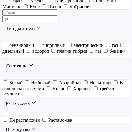
Седан
Хетчбэк
Внедорожник
Универсал
Минивэн
Купе
Пикап
Кабриолет
Тип двигателя
бензиновый
гибридный
электрический
газ
дизельный
водород
плагин гибрид
газ
бензин/
газ
Состояние
Битый
Не битый
Аварийная
Не на ходу
В
отличном состоянии
Новое
Хорошее
требует
ремонта
Растаможен
Не растаможен
Растаможен
Цвет кузова