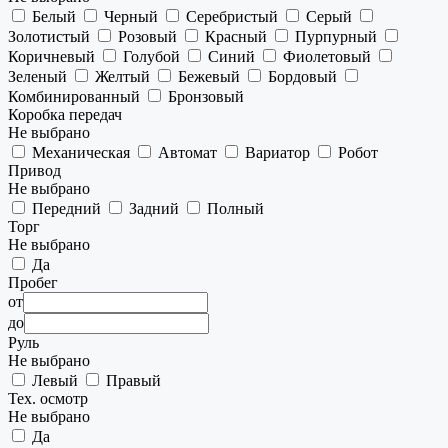
Белый
Черный
Серебристый
Серый
Золотистый
Розовый
Красный
Пурпурный
Коричневый
Голубой
Синий
Фиолетовый
Зеленый
Желтый
Бежевый
Бордовый
Комбинированный
Бронзовый
Коробка передач
Не выбрано
Механическая
Автомат
Вариатор
Робот
Привод
Не выбрано
Передний
Задний
Полный
Торг
Не выбрано
Да
Пробег
от
до
Руль
Не выбрано
Левый
Правый
Тех. осмотр
Не выбрано
Да