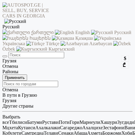
Русский
ქართული
English
Русский
հայերեն
Қазақша
Українська
Türkçe
Azərbaycan
Özbek
Кыргызский
$
Грузия
₾
Отмена
Районы
Применить
Отмена
В пути в Грузию
Грузия
Другие страны
Выбрать
все
Тбилиси
Батуми
Рустави
Поти
Гори
Марнеули
Хашури
Зугдиди
Мцхета
Кутаиси
Ахалкалаки
Сагареджо
Ахалцихе
Зестафони
Ван
Кобулети
Самтредиа
Телави
Сенаки
Абаша
Ахмета
Боржоми
Хоби
Б