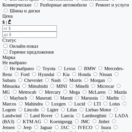
Коммерческие
Разборные автомобили
Ремонт и услуги
Шины и диски
Цена
$
|
₾
Статус
Онлайн-показ
Горячие предложения
Марка
Не выбрано
Не выбрано
Toyota
Lexus
BMW
Mercedes-
Benz
Ford
Hyundai
Kia
Honda
Nissan
Subaru
Chevrolet
Nash
Morris
Morgan
Mitsuoka
Mitsubishi
MINI
Minelli
Microcar
MG
Metrocab
Mercury
Mega
McLaren
Mazda
Maybach
Maserati
Maruti
Marussia
Marlin
Marcos
Mahindra
Luxgen
Lucid
LTI
Lotus
Logem
Lincoln
Ligier
Lifan
Liebao Motor
Landwind
Land Rover
Lancia
Lamborghini
LADA
(ВАЗ)
KTM AG
Koenigsegg
JMC
Jinbei
Jensen
Jeep
Jaguar
JAC
IVECO
Isuzu