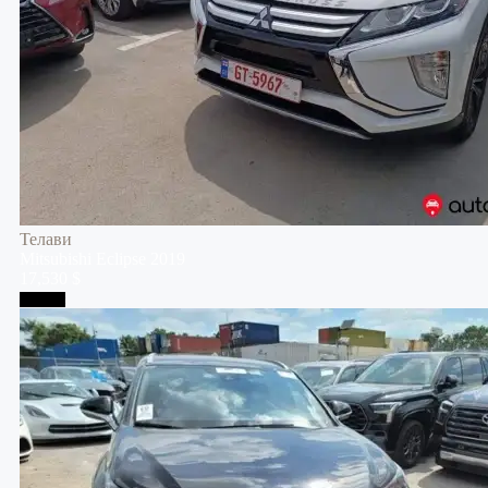
Телави
Mitsubishi
Eclipse
2019
17,530 $
Тбилиси