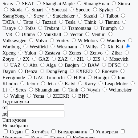
Sears
SEAT
Shanghai Maple
ShuangHuan
Simca
Skoda
Smart
Soueast
Spectre
Spyker
SsangYong
Steyr
Studebaker
Suzuki
Talbot
TATA
Tatra
Tazzari
Tesla
Think
Tianma
Tianye
Tofas
Trabant
Tramontana
Triumph
TVR
Ultima
Vauxhall
Vector
Venturi
Volkswagen
Volvo
Vortex
W Motors
Wanderer
Wartburg
Westfield
Wiesmann
Willys
Xin Kai
Xpeng
Yulon
Zastava
Zenos
Zenvo
Zibar
Zotye
ZX
GAZ
ZAZ
ZIL
ZIS
Moscvich
UAZ
Aita
Alga
Baojun
BAW
DFSC
Dayun
Denza
DongFeng
EXEED
Enovate
Evergrande
GAC Trumpchi
HiPhi
Hongqi
Iran
Khodro
Jetour
Jetta
Kaiyi
Karry
Leap Motor
Li
Seres
Shuanghuan
Tank
Voyah
Weltmeister
Wuling
Yema
ZEEKR
ВИС
Год выпуска
от
до
Тип кузова
Не выбрано
Седан
Хетчбэк
Внедорожник
Универсал
Минивэн
Купе
Пикап
Кабриолет