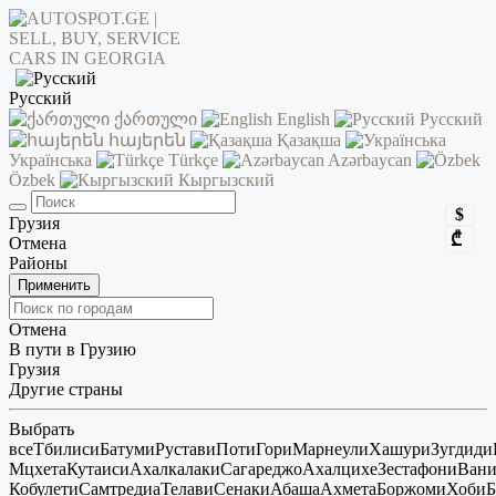
Русский
ქართული
English
Русский
հայերեն
Қазақша
Українська
Türkçe
Azərbaycan
Özbek
Кыргызский
$
Грузия
₾
Отмена
Районы
Применить
Отмена
В пути в Грузию
Грузия
Другие страны
Выбрать
все
Тбилиси
Батуми
Рустави
Поти
Гори
Марнеули
Хашури
Зугдиди
Мцхета
Кутаиси
Ахалкалаки
Сагареджо
Ахалцихе
Зестафони
Ван
Кобулети
Самтредиа
Телави
Сенаки
Абаша
Ахмета
Боржоми
Хоби
Б