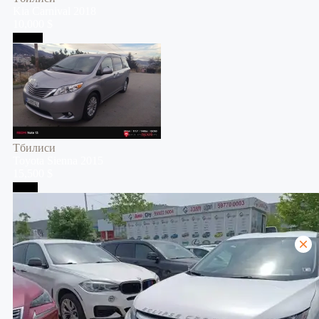
Kia
Carnival
2018
10,000 $
Тбилиси
Тбилиси
Toyota
Sienna
2015
15,500 $
Телави