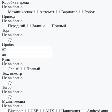
Коробка передач
Не выбрано
Механическая
Автомат
Вариатор
Робот
Привод
Не выбрано
Передний
Задний
Полный
Торг
Не выбрано
Да
Пробег
от
до
Руль
Не выбрано
Левый
Правый
Тех. осмотр
Не выбрано
Да
Turbo
Не выбрано
Да
Мультимедиа
Не выбрано
Bluetooth
USB
AUX
Навигация
Android auto