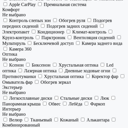
Apple CarPlay
Премиальная система
Комфорт
Не выбрано
Контроль слепых зон
Обогрев руля
Подогрев
передних сидений
Подогрев задних сидений
Электропакет
Кондиционер
Климат-контроль
Круиз-контроль
Парктроник
Вентиляция сидений
Мультируль
Бесключевой доступ
Камера заднего вида
Камера 360
Оптика
Не выбрано
Ксенон
Биксенон
Хрустальная оптика
Led
оптика
Лазерная оптика
Дневные ходовые огни
Противотуманки
Хрустальная оптика
Коректор фар
Омыватель фар
Обогрев зеркал
Экстерьер
Не выбрано
Легкосплавные диски
Стальные диски
Люк
Панорамная крыша
Обвес
Лебёда
Фаркоп
Интерьер
Не выбрано
Велюр
Тканьевый
Кожаный
Алькантара
Комбинированный