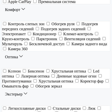
Apple CarPlay
Премиальная система
Комфорт
Контроль слепых зон
Обогрев руля
Подогрев
передних сидений
Подогрев задних сидений
Электропакет
Кондиционер
Климат-контроль
Круиз-контроль
Парктроник
Вентиляция сидений
Мультируль
Бесключевой доступ
Камера заднего вида
Камера 360
Оптика
Ксенон
Биксенон
Хрустальная оптика
Led
оптика
Лазерная оптика
Дневные ходовые огни
Противотуманки
Хрустальная оптика
Коректор фар
Омыватель фар
Обогрев зеркал
Экстерьер
Легкосплавные диски
Стальные диски
Люк