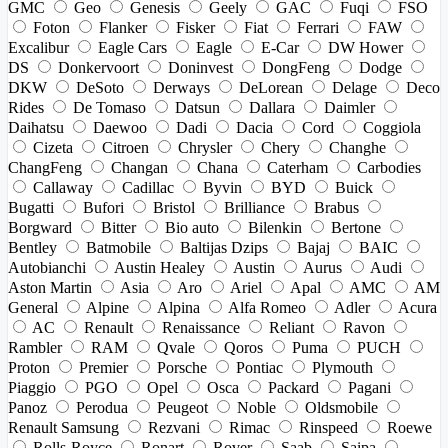
GMC
Geo
Genesis
Geely
GAC
Fuqi
FSO
Foton
Flanker
Fisker
Fiat
Ferrari
FAW
Excalibur
Eagle Cars
Eagle
E-Car
DW Hower
DS
Donkervoort
Doninvest
DongFeng
Dodge
DKW
DeSoto
Derways
DeLorean
Delage
Deco
Rides
De Tomaso
Datsun
Dallara
Daimler
Daihatsu
Daewoo
Dadi
Dacia
Cord
Coggiola
Cizeta
Citroen
Chrysler
Chery
Changhe
ChangFeng
Changan
Chana
Caterham
Carbodies
Callaway
Cadillac
Byvin
BYD
Buick
Bugatti
Bufori
Bristol
Brilliance
Brabus
Borgward
Bitter
Bio auto
Bilenkin
Bertone
Bentley
Batmobile
Baltijas Dzips
Bajaj
BAIC
Autobianchi
Austin Healey
Austin
Aurus
Audi
Aston Martin
Asia
Aro
Ariel
Apal
AMC
AM
General
Alpine
Alpina
Alfa Romeo
Adler
Acura
AC
Renault
Renaissance
Reliant
Ravon
Rambler
RAM
Qvale
Qoros
Puma
PUCH
Proton
Premier
Porsche
Pontiac
Plymouth
Piaggio
PGO
Opel
Osca
Packard
Pagani
Panoz
Perodua
Peugeot
Noble
Oldsmobile
Renault Samsung
Rezvani
Rimac
Rinspeed
Roewe
Rolls-Royce
Ronart
Rover
Saab
Saipa