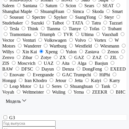
Saleen
Santana
Saturn
Scion
Sears
SEAT
Shanghai Maple
ShuangHuan
Simca
Skoda
Smart
Soueast
Spectre
Spyker
SsangYong
Steyr
Studebaker
Suzuki
Talbot
TATA
Tatra
Tazzari
Tesla
Think
Tianma
Tianye
Tofas
Trabant
Tramontana
Triumph
TVR
Ultima
Vauxhall
Vector
Venturi
Volkswagen
Volvo
Vortex
W
Motors
Wanderer
Wartburg
Westfield
Wiesmann
Willys
Xin Kai
Xpeng
Yulon
Zastava
Zenos
Zenvo
Zibar
Zotye
ZX
GAZ
ZAZ
ZIL
ZIS
Moscvich
UAZ
Aita
Alga
Baojun
BAW
DFSC
Dayun
Denza
DongFeng
EXEED
Enovate
Evergrande
GAC Trumpchi
HiPhi
Hongqi
Iran Khodro
Jetour
Jetta
Kaiyi
Karry
Leap Motor
Li
Seres
Shuanghuan
Tank
Voyah
Weltmeister
Wuling
Yema
ZEEKR
ВИС
Модель
G3