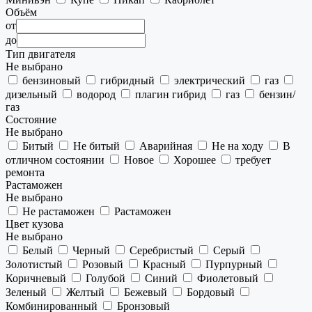
Объём
от
до
Тип двигателя
Не выбрано
бензиновый
гибридный
электрический
газ
дизельный
водород
плагин гибрид
газ
бензин/
газ
Состояние
Не выбрано
Битый
Не битый
Аварийная
Не на ходу
В
отличном состоянии
Новое
Хорошее
требует
ремонта
Растаможен
Не выбрано
Не растаможен
Растаможен
Цвет кузова
Не выбрано
Белый
Черный
Серебристый
Серый
Золотистый
Розовый
Красный
Пурпурный
Коричневый
Голубой
Синий
Фиолетовый
Зеленый
Желтый
Бежевый
Бордовый
Комбинированный
Бронзовый