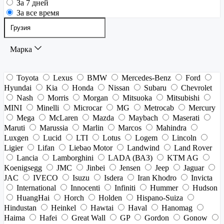
За 7 дней
За все время
Марка
Toyota
Lexus
BMW
Mercedes-Benz
Ford
Hyundai
Kia
Honda
Nissan
Subaru
Chevrolet
Nash
Morris
Morgan
Mitsuoka
Mitsubishi
MINI
Minelli
Microcar
MG
Metrocab
Mercury
Mega
McLaren
Mazda
Maybach
Maserati
Maruti
Marussia
Marlin
Marcos
Mahindra
Luxgen
Lucid
LTI
Lotus
Logem
Lincoln
Ligier
Lifan
Liebao Motor
Landwind
Land Rover
Lancia
Lamborghini
LADA (ВАЗ)
KTM AG
Koenigsegg
JMC
Jinbei
Jensen
Jeep
Jaguar
JAC
IVECO
Isuzu
Isdera
Iran Khodro
Invicta
International
Innocenti
Infiniti
Hummer
Hudson
HuangHai
Horch
Holden
Hispano-Suiza
Hindustan
Heinkel
Hawtai
Haval
Hanomag
Haima
Hafei
Great Wall
GP
Gordon
Gonow