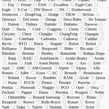
Fiat
Ferrari
FAW
Excalibur
Eagle Cars
Eagle
E-Car
DW Hower
DS
Donkervoort
Doninvest
DongFeng
Dodge
DKW
DeSoto
Derways
DeLorean
Delage
Deco Rides
De Tomaso
Datsun
Dallara
Daimler
Daihatsu
Daewoo
Dadi
Dacia
Cord
Coggiola
Cizeta
Citroen
Chrysler
Chery
Changhe
ChangFeng
Changan
Chana
Caterham
Carbodies
Callaway
Cadillac
Byvin
BYD
Buick
Bugatti
Bufori
Bristol
Brilliance
Brabus
Borgward
Bitter
Bio auto
Bilenkin
Bertone
Bentley
Batmobile
Baltijas Dzips
Bajaj
BAIC
Autobianchi
Austin Healey
Austin
Aurus
Audi
Aston Martin
Asia
Aro
Ariel
Apal
AMC
AM General
Alpine
Alpina
Alfa
Romeo
Adler
Acura
AC
Renault
Renaissance
Reliant
Ravon
Rambler
RAM
Qvale
Qoros
Puma
PUCH
Proton
Premier
Porsche
Pontiac
Plymouth
Piaggio
PGO
Opel
Osca
Packard
Pagani
Panoz
Perodua
Peugeot
Noble
Oldsmobile
Renault Samsung
Rezvani
Rimac
Rinspeed
Roewe
Rolls-Royce
Ronart
Rover
Saab
Saipa
Saleen
Santana
Saturn
Scion