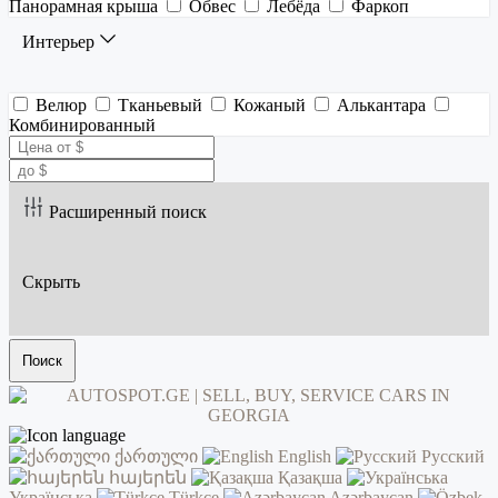
Панорамная крыша
Обвес
Лебёда
Фаркоп
Интерьер
Велюр
Тканьевый
Кожаный
Алькантара
Комбинированный
Расширенный поиск
Скрыть
Поиск
ქართული
English
Русский
հայերեն
Қазақша
Українська
Türkçe
Azərbaycan