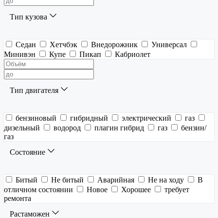
Тип кузова
Седан
Хетчбэк
Внедорожник
Универсал
Минивэн
Купе
Пикап
Кабриолет
Тип двигателя
бензиновый
гибридный
электрический
газ
дизельный
водород
плагин гибрид
газ
бензин/
газ
Состояние
Битый
Не битый
Аварийная
Не на ходу
В
отличном состоянии
Новое
Хорошее
требует
ремонта
Растаможен