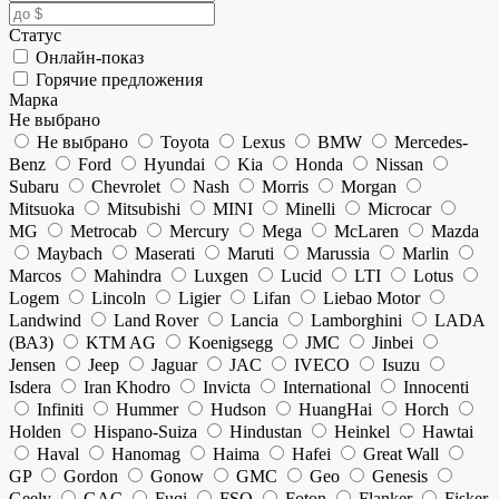
Статус
Онлайн-показ
Горячие предложения
Марка
Не выбрано
Не выбрано
Toyota
Lexus
BMW
Mercedes-
Benz
Ford
Hyundai
Kia
Honda
Nissan
Subaru
Chevrolet
Nash
Morris
Morgan
Mitsuoka
Mitsubishi
MINI
Minelli
Microcar
MG
Metrocab
Mercury
Mega
McLaren
Mazda
Maybach
Maserati
Maruti
Marussia
Marlin
Marcos
Mahindra
Luxgen
Lucid
LTI
Lotus
Logem
Lincoln
Ligier
Lifan
Liebao Motor
Landwind
Land Rover
Lancia
Lamborghini
LADA
(ВАЗ)
KTM AG
Koenigsegg
JMC
Jinbei
Jensen
Jeep
Jaguar
JAC
IVECO
Isuzu
Isdera
Iran Khodro
Invicta
International
Innocenti
Infiniti
Hummer
Hudson
HuangHai
Horch
Holden
Hispano-Suiza
Hindustan
Heinkel
Hawtai
Haval
Hanomag
Haima
Hafei
Great Wall
GP
Gordon
Gonow
GMC
Geo
Genesis
Geely
GAC
Fuqi
FSO
Foton
Flanker
Fisker