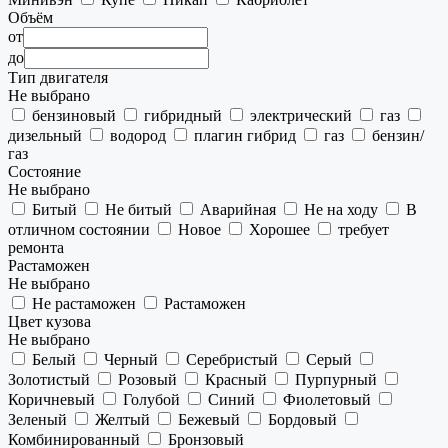
Объём
от
до
Тип двигателя
Не выбрано
бензиновый
гибридный
электрический
газ
дизельный
водород
плагин гибрид
газ
бензин/
газ
Состояние
Не выбрано
Битый
Не битый
Аварийная
Не на ходу
В
отличном состоянии
Новое
Хорошее
требует
ремонта
Растаможен
Не выбрано
Не растаможен
Растаможен
Цвет кузова
Не выбрано
Белый
Черный
Серебристый
Серый
Золотистый
Розовый
Красный
Пурпурный
Коричневый
Голубой
Синий
Фиолетовый
Зеленый
Желтый
Бежевый
Бордовый
Комбинированный
Бронзовый