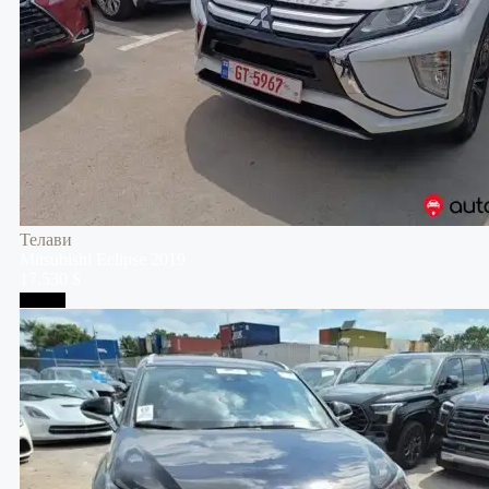
Телави
Mitsubishi
Eclipse
2019
17,530 $
Тбилиси