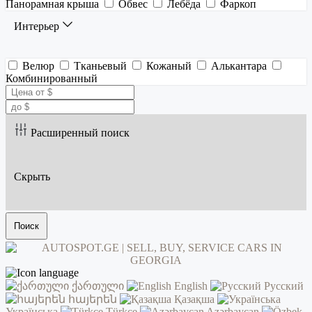
Панорамная крыша
Обвес
Лебёда
Фаркоп
Интерьер
Велюр
Тканьевый
Кожаный
Алькантара
Комбинированный
Расширенный поиск
Скрыть
Поиск
ქართული
English
Русский
հայերեն
Қазақша
Українська
Türkçe
Azərbaycan