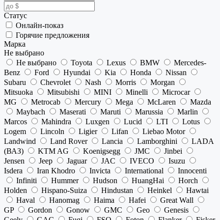
Статус
Онлайн-показ
Горячие предложения
Марка
Не выбрано
Не выбрано
Toyota
Lexus
BMW
Mercedes-
Benz
Ford
Hyundai
Kia
Honda
Nissan
Subaru
Chevrolet
Nash
Morris
Morgan
Mitsuoka
Mitsubishi
MINI
Minelli
Microcar
MG
Metrocab
Mercury
Mega
McLaren
Mazda
Maybach
Maserati
Maruti
Marussia
Marlin
Marcos
Mahindra
Luxgen
Lucid
LTI
Lotus
Logem
Lincoln
Ligier
Lifan
Liebao Motor
Landwind
Land Rover
Lancia
Lamborghini
LADA
(ВАЗ)
KTM AG
Koenigsegg
JMC
Jinbei
Jensen
Jeep
Jaguar
JAC
IVECO
Isuzu
Isdera
Iran Khodro
Invicta
International
Innocenti
Infiniti
Hummer
Hudson
HuangHai
Horch
Holden
Hispano-Suiza
Hindustan
Heinkel
Hawtai
Haval
Hanomag
Haima
Hafei
Great Wall
GP
Gordon
Gonow
GMC
Geo
Genesis
Geely
GAC
Fuqi
FSO
Foton
Flanker
Fisker