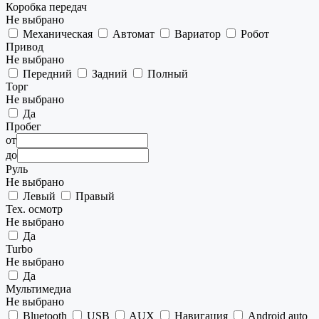
Коробка передач
Не выбрано
Механическая
Автомат
Вариатор
Робот
Привод
Не выбрано
Передний
Задний
Полный
Торг
Не выбрано
Да
Пробег
от
до
Руль
Не выбрано
Левый
Правый
Тех. осмотр
Не выбрано
Да
Turbo
Не выбрано
Да
Мультимедиа
Не выбрано
Bluetooth
USB
AUX
Навигация
Android auto