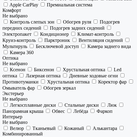
Apple CarPlay
Премиальная система
Комфорт
Не выбрано
Контроль слепых зон
Обогрев руля
Подогрев
передних сидений
Подогрев задних сидений
Электропакет
Кондиционер
Климат-контроль
Круиз-контроль
Парктроник
Вентиляция сидений
Мультируль
Бесключевой доступ
Камера заднего вида
Камера 360
Оптика
Не выбрано
Ксенон
Биксенон
Хрустальная оптика
Led
оптика
Лазерная оптика
Дневные ходовые огни
Противотуманки
Хрустальная оптика
Коректор фар
Омыватель фар
Обогрев зеркал
Экстерьер
Не выбрано
Легкосплавные диски
Стальные диски
Люк
Панорамная крыша
Обвес
Лебёда
Фаркоп
Интерьер
Не выбрано
Велюр
Тканьевый
Кожаный
Алькантара
Комбинированный