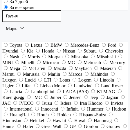
За 7 дней
За все время
Марка
Toyota
Lexus
BMW
Mercedes-Benz
Ford
Hyundai
Kia
Honda
Nissan
Subaru
Chevrolet
Nash
Morris
Morgan
Mitsuoka
Mitsubishi
MINI
Minelli
Microcar
MG
Metrocab
Mercury
Mega
McLaren
Mazda
Maybach
Maserati
Maruti
Marussia
Marlin
Marcos
Mahindra
Luxgen
Lucid
LTI
Lotus
Logem
Lincoln
Ligier
Lifan
Liebao Motor
Landwind
Land Rover
Lancia
Lamborghini
LADA (ВАЗ)
KTM AG
Koenigsegg
JMC
Jinbei
Jensen
Jeep
Jaguar
JAC
IVECO
Isuzu
Isdera
Iran Khodro
Invicta
International
Innocenti
Infiniti
Hummer
Hudson
HuangHai
Horch
Holden
Hispano-Suiza
Hindustan
Heinkel
Hawtai
Haval
Hanomag
Haima
Hafei
Great Wall
GP
Gordon
Gonow