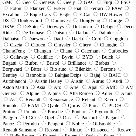
GMC
Geo
Genesis
Geely
GAC
Fuqi
FSO
Foton
Flanker
Fisker
Fiat
Ferrari
FAW
Excalibur
Eagle Cars
Eagle
E-Car
DW Hower
DS
Donkervoort
Doninvest
DongFeng
Dodge
DKW
DeSoto
Derways
DeLorean
Delage
Deco
Rides
De Tomaso
Datsun
Dallara
Daimler
Daihatsu
Daewoo
Dadi
Dacia
Cord
Coggiola
Cizeta
Citroen
Chrysler
Chery
Changhe
ChangFeng
Changan
Chana
Caterham
Carbodies
Callaway
Cadillac
Byvin
BYD
Buick
Bugatti
Bufori
Bristol
Brilliance
Brabus
Borgward
Bitter
Bio auto
Bilenkin
Bertone
Bentley
Batmobile
Baltijas Dzips
Bajaj
BAIC
Autobianchi
Austin Healey
Austin
Aurus
Audi
Aston Martin
Asia
Aro
Ariel
Apal
AMC
AM
General
Alpine
Alpina
Alfa Romeo
Adler
Acura
AC
Renault
Renaissance
Reliant
Ravon
Rambler
RAM
Qvale
Qoros
Puma
PUCH
Proton
Premier
Porsche
Pontiac
Plymouth
Piaggio
PGO
Opel
Osca
Packard
Pagani
Panoz
Perodua
Peugeot
Noble
Oldsmobile
Renault Samsung
Rezvani
Rimac
Rinspeed
Roewe
Rolls-Royce
Ronart
Rover
Saab
Saipa