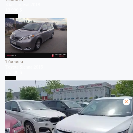
Kia
Carnival
2018
10,000 $
Тбилиси
Тбилиси
Toyota
Sienna
2015
15,500 $
Телави