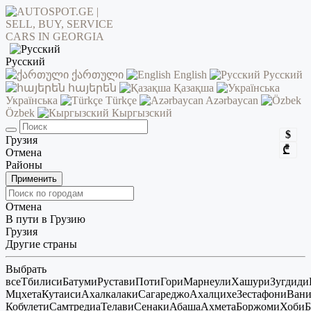
Русский
ქართული
English
Русский
հայերեն
Қазақша
Українська
Türkçe
Azərbaycan
Özbek
Кыргызский
$
Грузия
₾
Отмена
Районы
Применить
Отмена
В пути в Грузию
Грузия
Другие страны
Выбрать
все
Тбилиси
Батуми
Рустави
Поти
Гори
Марнеули
Хашури
Зугдиди
Мцхета
Кутаиси
Ахалкалаки
Сагареджо
Ахалцихе
Зестафони
Ван
Кобулети
Самтредиа
Телави
Сенаки
Абаша
Ахмета
Боржоми
Хоби
Б