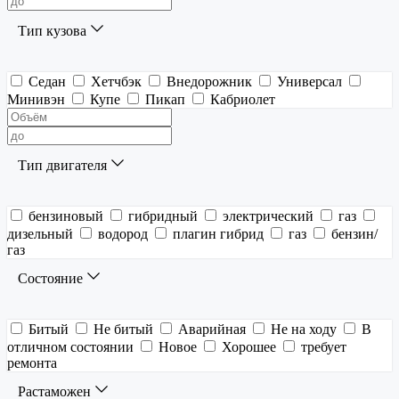
Тип кузова
Седан
Хетчбэк
Внедорожник
Универсал
Минивэн
Купе
Пикап
Кабриолет
Тип двигателя
бензиновый
гибридный
электрический
газ
дизельный
водород
плагин гибрид
газ
бензин/
газ
Состояние
Битый
Не битый
Аварийная
Не на ходу
В
отличном состоянии
Новое
Хорошее
требует
ремонта
Растаможен