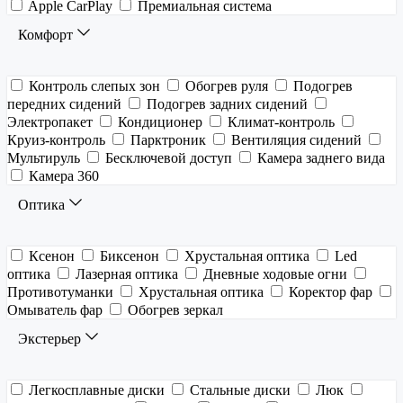
Apple CarPlay
Премиальная система
Комфорт
Контроль слепых зон
Обогрев руля
Подогрев
передних сидений
Подогрев задних сидений
Электропакет
Кондиционер
Климат-контроль
Круиз-контроль
Парктроник
Вентиляция сидений
Мультируль
Бесключевой доступ
Камера заднего вида
Камера 360
Оптика
Ксенон
Биксенон
Хрустальная оптика
Led
оптика
Лазерная оптика
Дневные ходовые огни
Противотуманки
Хрустальная оптика
Коректор фар
Омыватель фар
Обогрев зеркал
Экстерьер
Легкосплавные диски
Стальные диски
Люк