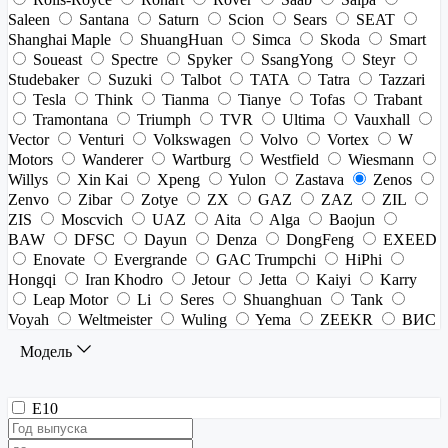
Saleen
Santana
Saturn
Scion
Sears
SEAT
Shanghai Maple
ShuangHuan
Simca
Skoda
Smart
Soueast
Spectre
Spyker
SsangYong
Steyr
Studebaker
Suzuki
Talbot
TATA
Tatra
Tazzari
Tesla
Think
Tianma
Tianye
Tofas
Trabant
Tramontana
Triumph
TVR
Ultima
Vauxhall
Vector
Venturi
Volkswagen
Volvo
Vortex
W
Motors
Wanderer
Wartburg
Westfield
Wiesmann
Willys
Xin Kai
Xpeng
Yulon
Zastava
Zenos
Zenvo
Zibar
Zotye
ZX
GAZ
ZAZ
ZIL
ZIS
Moscvich
UAZ
Aita
Alga
Baojun
BAW
DFSC
Dayun
Denza
DongFeng
EXEED
Enovate
Evergrande
GAC Trumpchi
HiPhi
Hongqi
Iran Khodro
Jetour
Jetta
Kaiyi
Karry
Leap Motor
Li
Seres
Shuanghuan
Tank
Voyah
Weltmeister
Wuling
Yema
ZEEKR
ВИС
Модель
E10