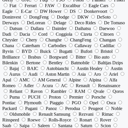
Fiat
Ferrari
FAW
Excalibur
Eagle Cars
Eagle
E-Car
DW Hower
DS
Donkervoort
Doninvest
DongFeng
Dodge
DKW
DeSoto
Derways
DeLorean
Delage
Deco Rides
De Tomaso
Datsun
Dallara
Daimler
Daihatsu
Daewoo
Dadi
Dacia
Cord
Coggiola
Cizeta
Citroen
Chrysler
Chery
Changhe
ChangFeng
Changan
Chana
Caterham
Carbodies
Callaway
Cadillac
Byvin
BYD
Buick
Bugatti
Bufori
Bristol
Brilliance
Brabus
Borgward
Bitter
Bio auto
Bilenkin
Bertone
Bentley
Batmobile
Baltijas Dzips
Bajaj
BAIC
Autobianchi
Austin Healey
Austin
Aurus
Audi
Aston Martin
Asia
Aro
Ariel
Apal
AMC
AM General
Alpine
Alpina
Alfa
Romeo
Adler
Acura
AC
Renault
Renaissance
Reliant
Ravon
Rambler
RAM
Qvale
Qoros
Puma
PUCH
Proton
Premier
Porsche
Pontiac
Plymouth
Piaggio
PGO
Opel
Osca
Packard
Pagani
Panoz
Perodua
Peugeot
Noble
Oldsmobile
Renault Samsung
Rezvani
Rimac
Rinspeed
Roewe
Rolls-Royce
Ronart
Rover
Saab
Saipa
Saleen
Santana
Saturn
Scion