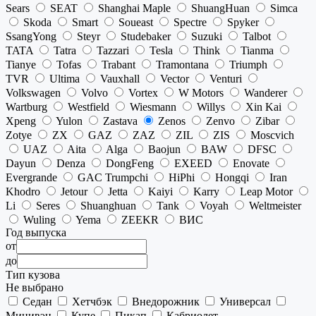
Sears
SEAT
Shanghai Maple
ShuangHuan
Simca
Skoda
Smart
Soueast
Spectre
Spyker
SsangYong
Steyr
Studebaker
Suzuki
Talbot
TATA
Tatra
Tazzari
Tesla
Think
Tianma
Tianye
Tofas
Trabant
Tramontana
Triumph
TVR
Ultima
Vauxhall
Vector
Venturi
Volkswagen
Volvo
Vortex
W Motors
Wanderer
Wartburg
Westfield
Wiesmann
Willys
Xin Kai
Xpeng
Yulon
Zastava
Zenos
Zenvo
Zibar
Zotye
ZX
GAZ
ZAZ
ZIL
ZIS
Moscvich
UAZ
Aita
Alga
Baojun
BAW
DFSC
Dayun
Denza
DongFeng
EXEED
Enovate
Evergrande
GAC Trumpchi
HiPhi
Hongqi
Iran
Khodro
Jetour
Jetta
Kaiyi
Karry
Leap Motor
Li
Seres
Shuanghuan
Tank
Voyah
Weltmeister
Wuling
Yema
ZEEKR
ВИС
Год выпуска
от
до
Тип кузова
Не выбрано
Седан
Хетчбэк
Внедорожник
Универсал
Минивэн
Купе
Пикап
Кабриолет