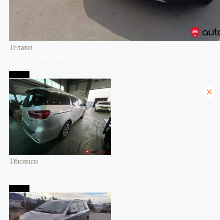
Телави
Mitsubishi
Eclipse
2019
17,530 $
Тбилиси
Тбилиси
Kia
Carnival
2018
10,000 $
Тбилиси