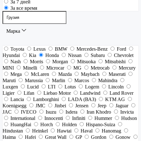
За 7 дней
За все время
Марка
Toyota
Lexus
BMW
Mercedes-Benz
Ford
Hyundai
Kia
Honda
Nissan
Subaru
Chevrolet
Nash
Morris
Morgan
Mitsuoka
Mitsubishi
MINI
Minelli
Microcar
MG
Metrocab
Mercury
Mega
McLaren
Mazda
Maybach
Maserati
Maruti
Marussia
Marlin
Marcos
Mahindra
Luxgen
Lucid
LTI
Lotus
Logem
Lincoln
Ligier
Lifan
Liebao Motor
Landwind
Land Rover
Lancia
Lamborghini
LADA (ВАЗ)
KTM AG
Koenigsegg
JMC
Jinbei
Jensen
Jeep
Jaguar
JAC
IVECO
Isuzu
Isdera
Iran Khodro
Invicta
International
Innocenti
Infiniti
Hummer
Hudson
HuangHai
Horch
Holden
Hispano-Suiza
Hindustan
Heinkel
Hawtai
Haval
Hanomag
Haima
Hafei
Great Wall
GP
Gordon
Gonow