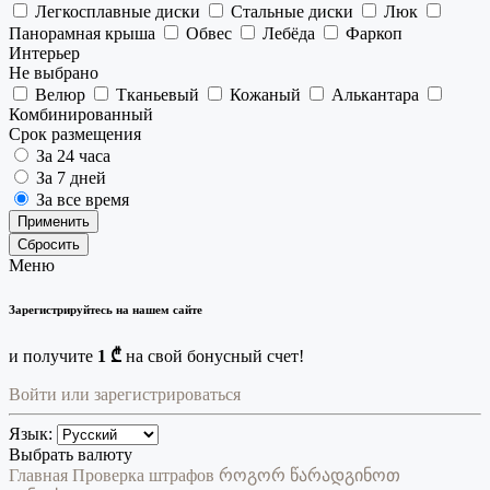
Легкосплавные диски
Стальные диски
Люк
Панорамная крыша
Обвес
Лебёда
Фаркоп
Интерьер
Не выбрано
Велюр
Тканьевый
Кожаный
Алькантара
Комбинированный
Срок размещения
За 24 часа
За 7 дней
За все время
Применить
Сбросить
Меню
Зарегистрируйтесь на нашем сайте
и получите
1 ₾
на свой бонусный счет!
Войти или зарегистрироваться
Язык:
Выбрать валюту
Главная
Проверка штрафов
როგორ წარადგინოთ