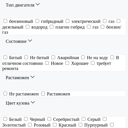
Тип двигателя
бензиновый
гибридный
электрический
газ
дизельный
водород
плагин гибрид
газ
бензин/
газ
Состояние
Битый
Не битый
Аварийная
Не на ходу
В
отличном состоянии
Новое
Хорошее
требует
ремонта
Растаможен
Не растаможен
Растаможен
Цвет кузова
Белый
Черный
Серебристый
Серый
Золотистый
Розовый
Красный
Пурпурный