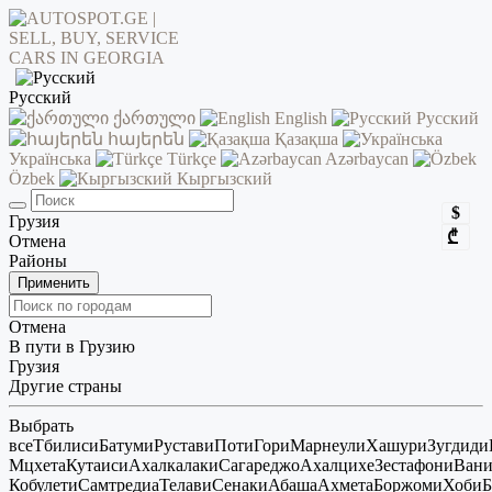
Русский
ქართული
English
Русский
հայերեն
Қазақша
Українська
Türkçe
Azərbaycan
Özbek
Кыргызский
$
Грузия
₾
Отмена
Районы
Применить
Отмена
В пути в Грузию
Грузия
Другие страны
Выбрать
все
Тбилиси
Батуми
Рустави
Поти
Гори
Марнеули
Хашури
Зугдиди
Мцхета
Кутаиси
Ахалкалаки
Сагареджо
Ахалцихе
Зестафони
Ван
Кобулети
Самтредиа
Телави
Сенаки
Абаша
Ахмета
Боржоми
Хоби
Б