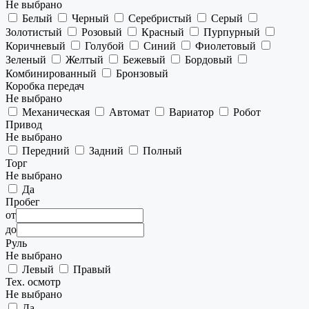
Не выбрано
Белый
Черный
Серебристый
Серый
Золотистый
Розовый
Красный
Пурпурный
Коричневый
Голубой
Синий
Фиолетовый
Зеленый
Желтый
Бежевый
Бордовый
Комбинированный
Бронзовый
Коробка передач
Не выбрано
Механическая
Автомат
Вариатор
Робот
Привод
Не выбрано
Передний
Задний
Полный
Торг
Не выбрано
Да
Пробег
от
до
Руль
Не выбрано
Левый
Правый
Тех. осмотр
Не выбрано
Да