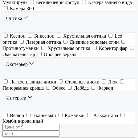
Мультируль
Бесключевой доступ
Камера заднего вида
Камера 360
Оптика
Ксенон
Биксенон
Хрустальная оптика
Led
оптика
Лазерная оптика
Дневные ходовые огни
Противотуманки
Хрустальная оптика
Коректор фар
Омыватель фар
Обогрев зеркал
Экстерьер
Легкосплавные диски
Стальные диски
Люк
Панорамная крыша
Обвес
Лебёда
Фаркоп
Интерьер
Велюр
Тканьевый
Кожаный
Алькантара
Комбинированный