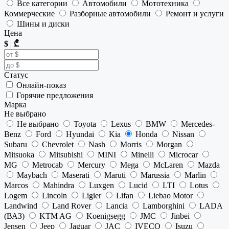
Все категории
Автомобили
Мототехника
Коммерческие
Разборные автомобили
Ремонт и услуги
Шины и диски
Цена
$
|
₾
Статус
Онлайн-показ
Горячие предложения
Марка
Не выбрано
Не выбрано
Toyota
Lexus
BMW
Mercedes-
Benz
Ford
Hyundai
Kia
Honda
Nissan
Subaru
Chevrolet
Nash
Morris
Morgan
Mitsuoka
Mitsubishi
MINI
Minelli
Microcar
MG
Metrocab
Mercury
Mega
McLaren
Mazda
Maybach
Maserati
Maruti
Marussia
Marlin
Marcos
Mahindra
Luxgen
Lucid
LTI
Lotus
Logem
Lincoln
Ligier
Lifan
Liebao Motor
Landwind
Land Rover
Lancia
Lamborghini
LADA
(ВАЗ)
KTM AG
Koenigsegg
JMC
Jinbei
Jensen
Jeep
Jaguar
JAC
IVECO
Isuzu