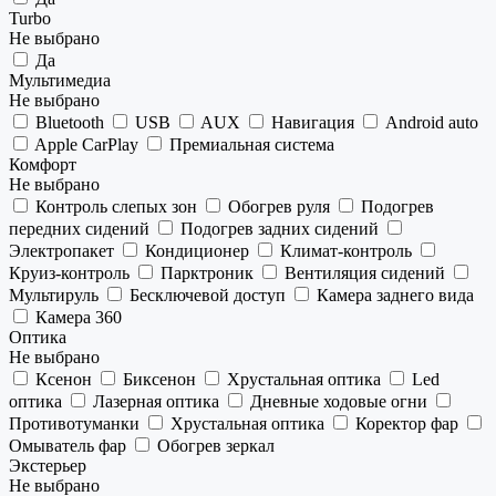
Turbo
Не выбрано
Да
Мультимедиа
Не выбрано
Bluetooth
USB
AUX
Навигация
Android auto
Apple CarPlay
Премиальная система
Комфорт
Не выбрано
Контроль слепых зон
Обогрев руля
Подогрев
передних сидений
Подогрев задних сидений
Электропакет
Кондиционер
Климат-контроль
Круиз-контроль
Парктроник
Вентиляция сидений
Мультируль
Бесключевой доступ
Камера заднего вида
Камера 360
Оптика
Не выбрано
Ксенон
Биксенон
Хрустальная оптика
Led
оптика
Лазерная оптика
Дневные ходовые огни
Противотуманки
Хрустальная оптика
Коректор фар
Омыватель фар
Обогрев зеркал
Экстерьер
Не выбрано