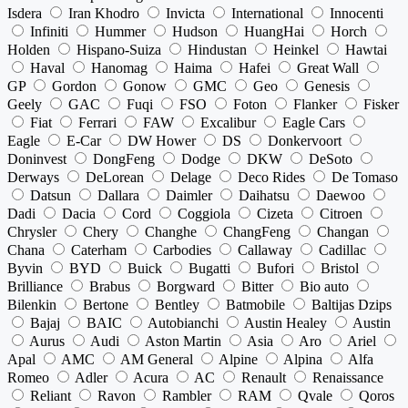
Isdera
Iran Khodro
Invicta
International
Innocenti
Infiniti
Hummer
Hudson
HuangHai
Horch
Holden
Hispano-Suiza
Hindustan
Heinkel
Hawtai
Haval
Hanomag
Haima
Hafei
Great Wall
GP
Gordon
Gonow
GMC
Geo
Genesis
Geely
GAC
Fuqi
FSO
Foton
Flanker
Fisker
Fiat
Ferrari
FAW
Excalibur
Eagle Cars
Eagle
E-Car
DW Hower
DS
Donkervoort
Doninvest
DongFeng
Dodge
DKW
DeSoto
Derways
DeLorean
Delage
Deco Rides
De Tomaso
Datsun
Dallara
Daimler
Daihatsu
Daewoo
Dadi
Dacia
Cord
Coggiola
Cizeta
Citroen
Chrysler
Chery
Changhe
ChangFeng
Changan
Chana
Caterham
Carbodies
Callaway
Cadillac
Byvin
BYD
Buick
Bugatti
Bufori
Bristol
Brilliance
Brabus
Borgward
Bitter
Bio auto
Bilenkin
Bertone
Bentley
Batmobile
Baltijas Dzips
Bajaj
BAIC
Autobianchi
Austin Healey
Austin
Aurus
Audi
Aston Martin
Asia
Aro
Ariel
Apal
AMC
AM General
Alpine
Alpina
Alfa
Romeo
Adler
Acura
AC
Renault
Renaissance
Reliant
Ravon
Rambler
RAM
Qvale
Qoros