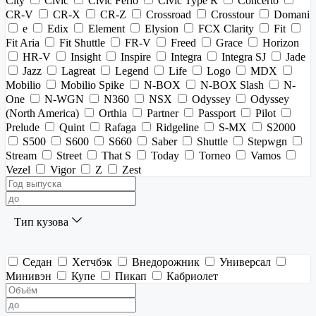
City
Civic
Civic Ferio
Civic Type R
Concerto
CR-V
CR-X
CR-Z
Crossroad
Crosstour
Domani
e
Edix
Element
Elysion
FCX Clarity
Fit
Fit Aria
Fit Shuttle
FR-V
Freed
Grace
Horizon
HR-V
Insight
Inspire
Integra
Integra SJ
Jade
Jazz
Lagreat
Legend
Life
Logo
MDX
Mobilio
Mobilio Spike
N-BOX
N-BOX Slash
N-
One
N-WGN
N360
NSX
Odyssey
Odyssey
(North America)
Orthia
Partner
Passport
Pilot
Prelude
Quint
Rafaga
Ridgeline
S-MX
S2000
S500
S600
S660
Saber
Shuttle
Stepwgn
Stream
Street
That S
Today
Torneo
Vamos
Vezel
Vigor
Z
Zest
Тип кузова
Седан
Хетчбэк
Внедорожник
Универсал
Минивэн
Купе
Пикап
Кабриолет