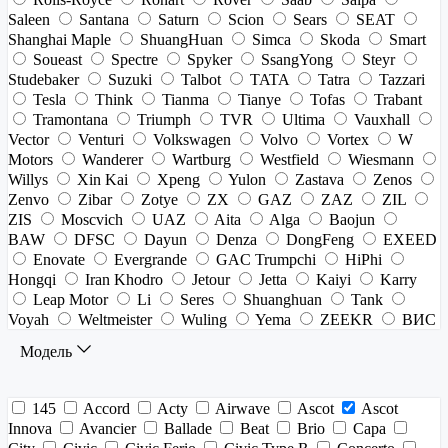
Saleen
Santana
Saturn
Scion
Sears
SEAT
Shanghai Maple
ShuangHuan
Simca
Skoda
Smart
Soueast
Spectre
Spyker
SsangYong
Steyr
Studebaker
Suzuki
Talbot
TATA
Tatra
Tazzari
Tesla
Think
Tianma
Tianye
Tofas
Trabant
Tramontana
Triumph
TVR
Ultima
Vauxhall
Vector
Venturi
Volkswagen
Volvo
Vortex
W
Motors
Wanderer
Wartburg
Westfield
Wiesmann
Willys
Xin Kai
Xpeng
Yulon
Zastava
Zenos
Zenvo
Zibar
Zotye
ZX
GAZ
ZAZ
ZIL
ZIS
Moscvich
UAZ
Aita
Alga
Baojun
BAW
DFSC
Dayun
Denza
DongFeng
EXEED
Enovate
Evergrande
GAC Trumpchi
HiPhi
Hongqi
Iran Khodro
Jetour
Jetta
Kaiyi
Karry
Leap Motor
Li
Seres
Shuanghuan
Tank
Voyah
Weltmeister
Wuling
Yema
ZEEKR
ВИС
Модель
145
Accord
Acty
Airwave
Ascot
Ascot
Innova
Avancier
Ballade
Beat
Brio
Capa