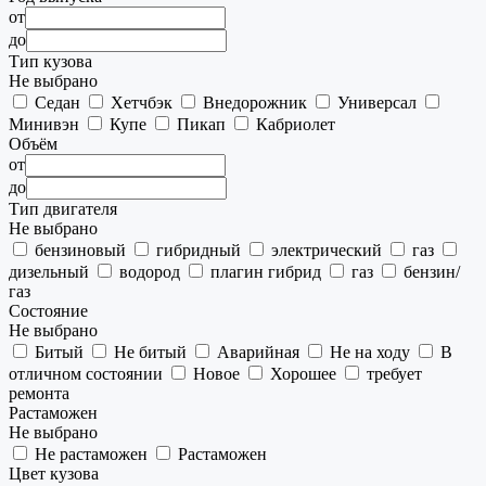
от
до
Тип кузова
Не выбрано
Седан
Хетчбэк
Внедорожник
Универсал
Минивэн
Купе
Пикап
Кабриолет
Объём
от
до
Тип двигателя
Не выбрано
бензиновый
гибридный
электрический
газ
дизельный
водород
плагин гибрид
газ
бензин/
газ
Состояние
Не выбрано
Битый
Не битый
Аварийная
Не на ходу
В
отличном состоянии
Новое
Хорошее
требует
ремонта
Растаможен
Не выбрано
Не растаможен
Растаможен
Цвет кузова