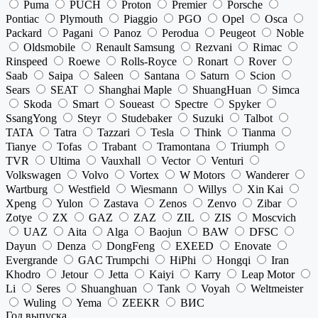
Puma
PUCH
Proton
Premier
Porsche
Pontiac
Plymouth
Piaggio
PGO
Opel
Osca
Packard
Pagani
Panoz
Perodua
Peugeot
Noble
Oldsmobile
Renault Samsung
Rezvani
Rimac
Rinspeed
Roewe
Rolls-Royce
Ronart
Rover
Saab
Saipa
Saleen
Santana
Saturn
Scion
Sears
SEAT
Shanghai Maple
ShuangHuan
Simca
Skoda
Smart
Soueast
Spectre
Spyker
SsangYong
Steyr
Studebaker
Suzuki
Talbot
TATA
Tatra
Tazzari
Tesla
Think
Tianma
Tianye
Tofas
Trabant
Tramontana
Triumph
TVR
Ultima
Vauxhall
Vector
Venturi
Volkswagen
Volvo
Vortex
W Motors
Wanderer
Wartburg
Westfield
Wiesmann
Willys
Xin Kai
Xpeng
Yulon
Zastava
Zenos
Zenvo
Zibar
Zotye
ZX
GAZ
ZAZ
ZIL
ZIS
Moscvich
UAZ
Aita
Alga
Baojun
BAW
DFSC
Dayun
Denza
DongFeng
EXEED
Enovate
Evergrande
GAC Trumpchi
HiPhi
Hongqi
Iran
Khodro
Jetour
Jetta
Kaiyi
Karry
Leap Motor
Li
Seres
Shuanghuan
Tank
Voyah
Weltmeister
Wuling
Yema
ZEEKR
ВИС
Год выпуска