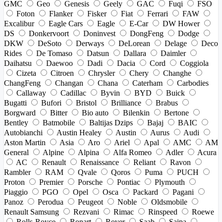
GMC
Geo
Genesis
Geely
GAC
Fuqi
FSO
Foton
Flanker
Fisker
Fiat
Ferrari
FAW
Excalibur
Eagle Cars
Eagle
E-Car
DW Hower
DS
Donkervoort
Doninvest
DongFeng
Dodge
DKW
DeSoto
Derways
DeLorean
Delage
Deco
Rides
De Tomaso
Datsun
Dallara
Daimler
Daihatsu
Daewoo
Dadi
Dacia
Cord
Coggiola
Cizeta
Citroen
Chrysler
Chery
Changhe
ChangFeng
Changan
Chana
Caterham
Carbodies
Callaway
Cadillac
Byvin
BYD
Buick
Bugatti
Bufori
Bristol
Brilliance
Brabus
Borgward
Bitter
Bio auto
Bilenkin
Bertone
Bentley
Batmobile
Baltijas Dzips
Bajaj
BAIC
Autobianchi
Austin Healey
Austin
Aurus
Audi
Aston Martin
Asia
Aro
Ariel
Apal
AMC
AM
General
Alpine
Alpina
Alfa Romeo
Adler
Acura
AC
Renault
Renaissance
Reliant
Ravon
Rambler
RAM
Qvale
Qoros
Puma
PUCH
Proton
Premier
Porsche
Pontiac
Plymouth
Piaggio
PGO
Opel
Osca
Packard
Pagani
Panoz
Perodua
Peugeot
Noble
Oldsmobile
Renault Samsung
Rezvani
Rimac
Rinspeed
Roewe
Rolls-Royce
Ronart
Rover
Saab
Saipa