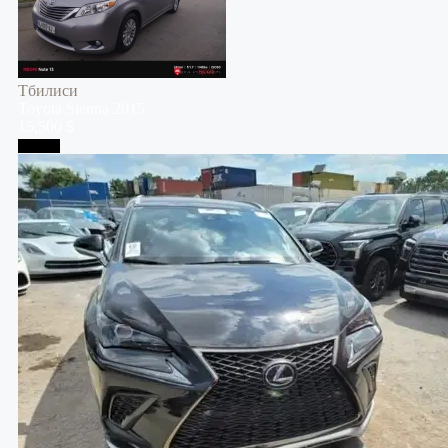
Тбилиси
Toyota
Sienna
2015
15,500 $
Тбилиси