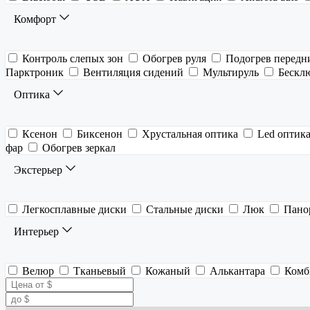
Комфорт
Контроль слепых зон
Обогрев руля
Подогрев передн
Парктроник
Вентиляция сидений
Мультируль
Бескл
Оптика
Ксенон
Биксенон
Хрустальная оптика
Led оптик
фар
Обогрев зеркал
Экстерьер
Легкосплавные диски
Стальные диски
Люк
Пано
Интерьер
Велюр
Тканьевый
Кожаный
Алькантара
Комб