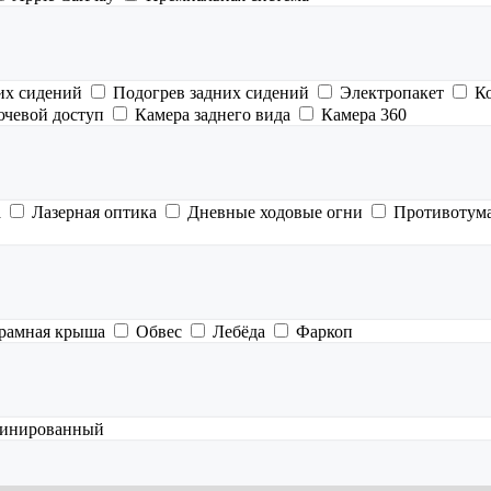
их сидений
Подогрев задних сидений
Электропакет
К
ючевой доступ
Камера заднего вида
Камера 360
а
Лазерная оптика
Дневные ходовые огни
Противотум
рамная крыша
Обвес
Лебёда
Фаркоп
инированный