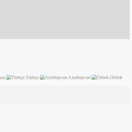
ька
Türkçe
Azərbaycan
Özbek