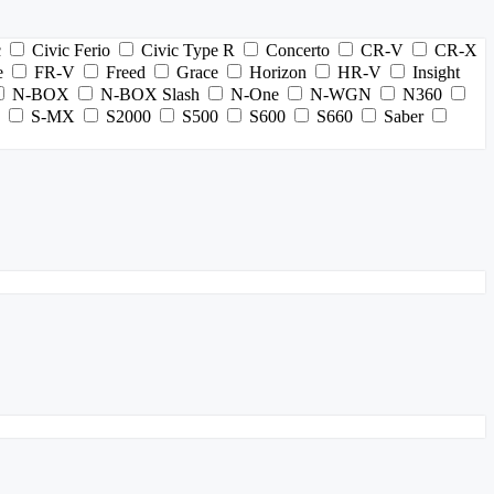
c
Civic Ferio
Civic Type R
Concerto
CR-V
CR-X
e
FR-V
Freed
Grace
Horizon
HR-V
Insight
N-BOX
N-BOX Slash
N-One
N-WGN
N360
S-MX
S2000
S500
S600
S660
Saber