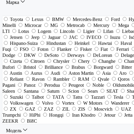
Марка
Toyota
Lexus
BMW
Mercedes-Benz
Ford
Hy
Minelli
Microcar
MG
Metrocab
Mercury
Mega
LTI
Lotus
Logem
Lincoln
Ligier
Lifan
Lieba
Jensen
Jeep
Jaguar
JAC
IVECO
Isuzu
Is
Hispano-Suiza
Hindustan
Heinkel
Hawtai
Haval
Fuqi
FSO
Foton
Flanker
Fisker
Fiat
Ferrari
Dodge
DKW
DeSoto
Derways
DeLorean
Delag
Cizeta
Citroen
Chrysler
Chery
Changhe
Chan
Bufori
Bristol
Brilliance
Brabus
Borgward
Bitter
Austin
Aurus
Audi
Aston Martin
Asia
Aro
Reliant
Ravon
Rambler
RAM
Qvale
Qoros
Pagani
Panoz
Perodua
Peugeot
Noble
Oldsmobil
Saleen
Santana
Saturn
Scion
Sears
SEAT
Sha
Suzuki
Talbot
TATA
Tatra
Tazzari
Tesla
Volkswagen
Volvo
Vortex
W Motors
Wanderer
ZX
GAZ
ZAZ
ZIL
ZIS
Moscvich
UAZ
Trumpchi
HiPhi
Hongqi
Iran Khodro
Jetour
Jetta
ZEEKR
ВИС
Модель