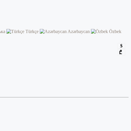
ька
Türkçe
Azərbaycan
Özbek
$
₾