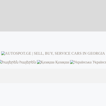
հայերեն
Қазақша
Українс