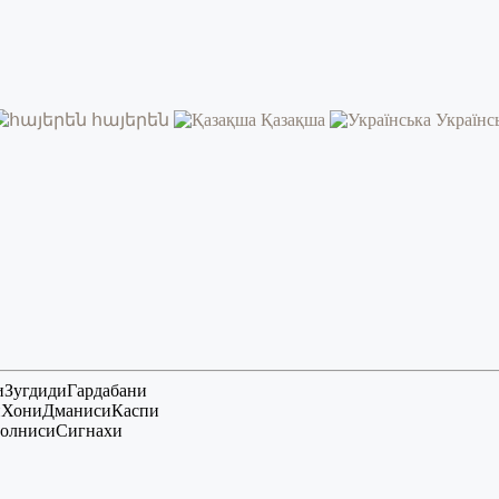
հայերեն
Қазақша
Українс
и
Зугдиди
Гардабани
и
Хони
Дманиси
Каспи
олниси
Сигнахи