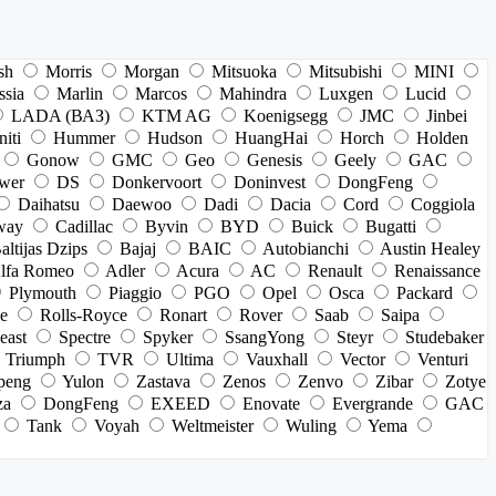
sh
Morris
Morgan
Mitsuoka
Mitsubishi
MINI
ssia
Marlin
Marcos
Mahindra
Luxgen
Lucid
LADA (ВАЗ)
KTM AG
Koenigsegg
JMC
Jinbei
niti
Hummer
Hudson
HuangHai
Horch
Holden
Gonow
GMC
Geo
Genesis
Geely
GAC
wer
DS
Donkervoort
Doninvest
DongFeng
Daihatsu
Daewoo
Dadi
Dacia
Cord
Coggiola
way
Cadillac
Byvin
BYD
Buick
Bugatti
altijas Dzips
Bajaj
BAIC
Autobianchi
Austin Healey
lfa Romeo
Adler
Acura
AC
Renault
Renaissance
Plymouth
Piaggio
PGO
Opel
Osca
Packard
e
Rolls-Royce
Ronart
Rover
Saab
Saipa
east
Spectre
Spyker
SsangYong
Steyr
Studebaker
Triumph
TVR
Ultima
Vauxhall
Vector
Venturi
peng
Yulon
Zastava
Zenos
Zenvo
Zibar
Zotye
za
DongFeng
EXEED
Enovate
Evergrande
GAC
Tank
Voyah
Weltmeister
Wuling
Yema