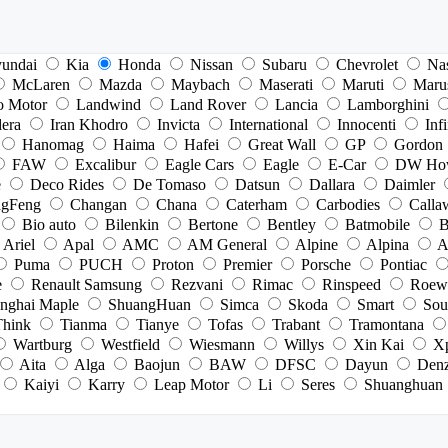
undai
Kia
Honda
Nissan
Subaru
Chevrolet
Na
McLaren
Mazda
Maybach
Maserati
Maruti
Maru
o Motor
Landwind
Land Rover
Lancia
Lamborghini
dera
Iran Khodro
Invicta
International
Innocenti
Infi
Hanomag
Haima
Hafei
Great Wall
GP
Gordon
FAW
Excalibur
Eagle Cars
Eagle
E-Car
DW Ho
e
Deco Rides
De Tomaso
Datsun
Dallara
Daimler
gFeng
Changan
Chana
Caterham
Carbodies
Calla
Bio auto
Bilenkin
Bertone
Bentley
Batmobile
B
Ariel
Apal
AMC
AM General
Alpine
Alpina
A
Puma
PUCH
Proton
Premier
Porsche
Pontiac
e
Renault Samsung
Rezvani
Rimac
Rinspeed
Roew
nghai Maple
ShuangHuan
Simca
Skoda
Smart
Sou
Think
Tianma
Tianye
Tofas
Trabant
Tramontana
Wartburg
Westfield
Wiesmann
Willys
Xin Kai
X
Aita
Alga
Baojun
BAW
DFSC
Dayun
Den
Kaiyi
Karry
Leap Motor
Li
Seres
Shuanghuan