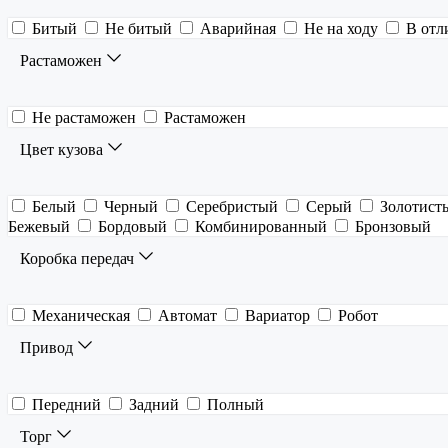
Битый
Не битый
Аварийная
Не на ходу
В отл
Растаможен
Не растаможен
Растаможен
Цвет кузова
Белый
Черный
Серебристый
Серый
Золотист
Бежевый
Бордовый
Комбинированный
Бронзовый
Коробка передач
Механическая
Автомат
Вариатор
Робот
Привод
Передний
Задний
Полный
Торг