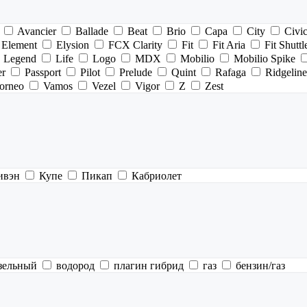
Avancier
Ballade
Beat
Brio
Capa
City
Civi
Element
Elysion
FCX Clarity
Fit
Fit Aria
Fit Shuttl
Legend
Life
Logo
MDX
Mobilio
Mobilio Spike
er
Passport
Pilot
Prelude
Quint
Rafaga
Ridgeline
orneo
Vamos
Vezel
Vigor
Z
Zest
ивэн
Купе
Пикап
Кабриолет
зельный
водород
плагин гибрид
газ
бензин/газ