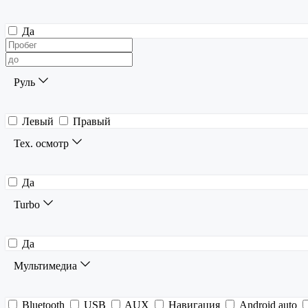
Да
Руль
Левый
Правый
Тех. осмотр
Да
Turbo
Да
Мультимедиа
Bluetooth
USB
AUX
Навигация
Android auto