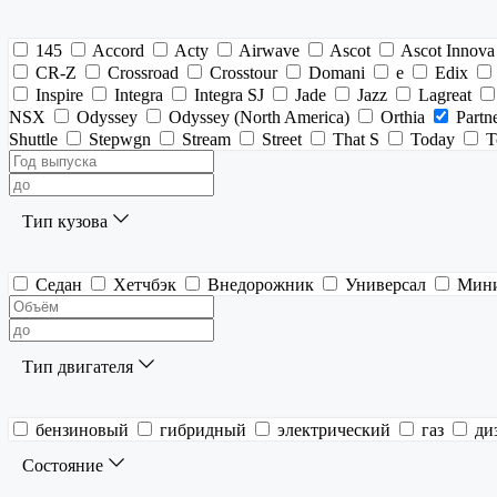
145
Accord
Acty
Airwave
Ascot
Ascot Innova
CR-Z
Crossroad
Crosstour
Domani
e
Edix
Inspire
Integra
Integra SJ
Jade
Jazz
Lagreat
NSX
Odyssey
Odyssey (North America)
Orthia
Partn
Shuttle
Stepwgn
Stream
Street
That S
Today
T
Тип кузова
Седан
Хетчбэк
Внедорожник
Универсал
Мин
Тип двигателя
бензиновый
гибридный
электрический
газ
ди
Состояние