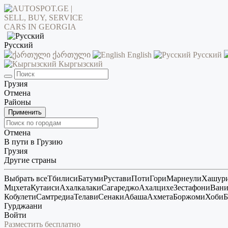
Русский
ქართული
English
Русский
Кыргызский
Грузия
Отмена
Районы
Применить
Отмена
В пути в Грузию
Грузия
Другие страны
Выбрать все
Тбилиси
Батуми
Рустави
Поти
Гори
Марнеули
Хашур
Мцхета
Кутаиси
Ахалкалаки
Сагареджо
Ахалцихе
Зестафони
Ван
Кобулети
Самтредиа
Телави
Сенаки
Абаша
Ахмета
Боржоми
Хоби
Б
Гурджаани
Войти
Разместить бесплатно