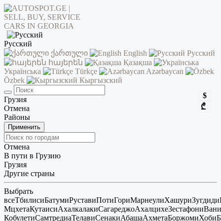
Русский
ქართული
English
Русский
հայերեն
Қазақша
Українська
Türkçe
Azərbaycan
Özbek
Кыргызский
$
Грузия
₾
Отмена
Районы
Применить
Отмена
В пути в Грузию
Грузия
Другие страны
Выбрать
все
Тбилиси
Батуми
Рустави
Поти
Гори
Марнеули
Хашури
Зугдиди
Мцхета
Кутаиси
Ахалкалаки
Сагареджо
Ахалцихе
Зестафони
Ван
Кобулети
Самтредиа
Телави
Сенаки
Абаша
Ахмета
Боржоми
Хоби
Б