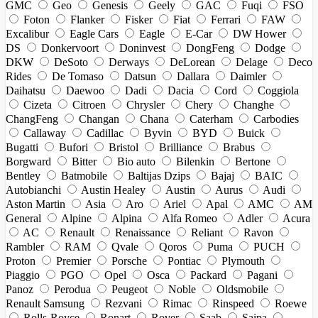
GMC
Geo
Genesis
Geely
GAC
Fuqi
FSO
Foton
Flanker
Fisker
Fiat
Ferrari
FAW
Excalibur
Eagle Cars
Eagle
E-Car
DW Hower
DS
Donkervoort
Doninvest
DongFeng
Dodge
DKW
DeSoto
Derways
DeLorean
Delage
Deco
Rides
De Tomaso
Datsun
Dallara
Daimler
Daihatsu
Daewoo
Dadi
Dacia
Cord
Coggiola
Cizeta
Citroen
Chrysler
Chery
Changhe
ChangFeng
Changan
Chana
Caterham
Carbodies
Callaway
Cadillac
Byvin
BYD
Buick
Bugatti
Bufori
Bristol
Brilliance
Brabus
Borgward
Bitter
Bio auto
Bilenkin
Bertone
Bentley
Batmobile
Baltijas Dzips
Bajaj
BAIC
Autobianchi
Austin Healey
Austin
Aurus
Audi
Aston Martin
Asia
Aro
Ariel
Apal
AMC
AM
General
Alpine
Alpina
Alfa Romeo
Adler
Acura
AC
Renault
Renaissance
Reliant
Ravon
Rambler
RAM
Qvale
Qoros
Puma
PUCH
Proton
Premier
Porsche
Pontiac
Plymouth
Piaggio
PGO
Opel
Osca
Packard
Pagani
Panoz
Perodua
Peugeot
Noble
Oldsmobile
Renault Samsung
Rezvani
Rimac
Rinspeed
Roewe
Rolls-Royce
Ronart
Rover
Saab
Saipa