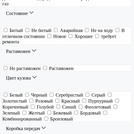
газ
Состояние
Битый
Не битый
Аварийная
Не на ходу
В
отличном состоянии
Новое
Хорошее
требует
ремонта
Растаможен
Не растаможен
Растаможен
Цвет кузова
Белый
Черный
Серебристый
Серый
Золотистый
Розовый
Красный
Пурпурный
Коричневый
Голубой
Синий
Фиолетовый
Зеленый
Желтый
Бежевый
Бордовый
Комбинированный
Бронзовый
Коробка передач