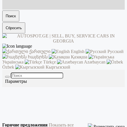
Поиск
Сбросить
ქართული
English
Русский
հայերեն
Қазақша
Українська
Türkçe
Azərbaycan
Özbek
Кыргызский
Параметры
Горячие предложения
Показать все
Разместить сюда