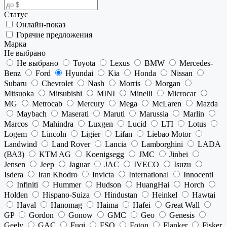
Статус
Онлайн-показ
Горячие предложения
Марка
Не выбрано
Не выбрано
Toyota
Lexus
BMW
Mercedes-
Benz
Ford
Hyundai
Kia
Honda
Nissan
Subaru
Chevrolet
Nash
Morris
Morgan
Mitsuoka
Mitsubishi
MINI
Minelli
Microcar
MG
Metrocab
Mercury
Mega
McLaren
Mazda
Maybach
Maserati
Maruti
Marussia
Marlin
Marcos
Mahindra
Luxgen
Lucid
LTI
Lotus
Logem
Lincoln
Ligier
Lifan
Liebao Motor
Landwind
Land Rover
Lancia
Lamborghini
LADA
(ВАЗ)
KTM AG
Koenigsegg
JMC
Jinbei
Jensen
Jeep
Jaguar
JAC
IVECO
Isuzu
Isdera
Iran Khodro
Invicta
International
Innocenti
Infiniti
Hummer
Hudson
HuangHai
Horch
Holden
Hispano-Suiza
Hindustan
Heinkel
Hawtai
Haval
Hanomag
Haima
Hafei
Great Wall
GP
Gordon
Gonow
GMC
Geo
Genesis
Geely
GAC
Fuqi
FSO
Foton
Flanker
Fisker