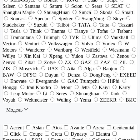
Saleen
Santana
Saturn
Scion
Sears
SEAT
Shanghai Maple
ShuangHuan
Simca
Skoda
Smart
Soueast
Spectre
Spyker
SsangYong
Steyr
Studebaker
Suzuki
Talbot
TATA
Tatra
Tazzari
Tesla
Think
Tianma
Tianye
Tofas
Trabant
Tramontana
Triumph
TVR
Ultima
Vauxhall
Vector
Venturi
Volkswagen
Volvo
Vortex
W
Motors
Wanderer
Wartburg
Westfield
Wiesmann
Willys
Xin Kai
Xpeng
Yulon
Zastava
Zenos
Zenvo
Zibar
Zotye
ZX
GAZ
ZAZ
ZIL
ZIS
Moscvich
UAZ
Aita
Alga
Baojun
BAW
DFSC
Dayun
Denza
DongFeng
EXEED
Enovate
Evergrande
GAC Trumpchi
HiPhi
Hongqi
Iran Khodro
Jetour
Jetta
Kaiyi
Karry
Leap Motor
Li
Seres
Shuanghuan
Tank
Voyah
Weltmeister
Wuling
Yema
ZEEKR
ВИС
Модель
Accent
Aslan
Atos
Avante
Azera
Centennial
Click
Coupe
Creta
Dynasty
Elantra