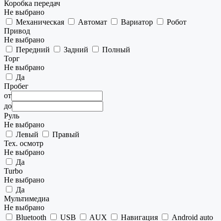
Коробка передач
Не выбрано
Механическая
Автомат
Вариатор
Робот
Привод
Не выбрано
Передний
Задний
Полный
Торг
Не выбрано
Да
Пробег
от
до
Руль
Не выбрано
Левый
Правый
Тех. осмотр
Не выбрано
Да
Turbo
Не выбрано
Да
Мультимедиа
Не выбрано
Bluetooth
USB
AUX
Навигация
Android auto