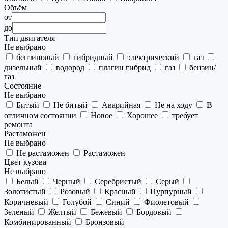
Объём
от
до
Тип двигателя
Не выбрано
бензиновый
гибридный
электрический
газ
дизельный
водород
плагин гибрид
газ
бензин/
газ
Состояние
Не выбрано
Битый
Не битый
Аварийная
Не на ходу
В
отличном состоянии
Новое
Хорошее
требует
ремонта
Растаможен
Не выбрано
Не растаможен
Растаможен
Цвет кузова
Не выбрано
Белый
Черный
Серебристый
Серый
Золотистый
Розовый
Красный
Пурпурный
Коричневый
Голубой
Синий
Фиолетовый
Зеленый
Желтый
Бежевый
Бордовый
Комбинированный
Бронзовый