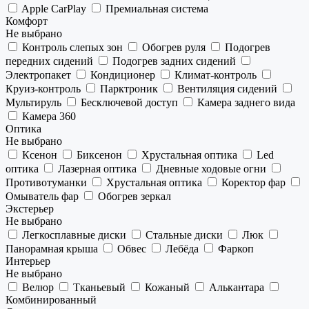
Apple CarPlay
Премиальная система
Комфорт
Не выбрано
Контроль слепых зон
Обогрев руля
Подогрев
передних сидений
Подогрев задних сидений
Электропакет
Кондиционер
Климат-контроль
Круиз-контроль
Парктроник
Вентиляция сидений
Мультируль
Бесключевой доступ
Камера заднего вида
Камера 360
Оптика
Не выбрано
Ксенон
Биксенон
Хрустальная оптика
Led
оптика
Лазерная оптика
Дневные ходовые огни
Противотуманки
Хрустальная оптика
Коректор фар
Омыватель фар
Обогрев зеркал
Экстерьер
Не выбрано
Легкосплавные диски
Стальные диски
Люк
Панорамная крыша
Обвес
Лебёда
Фаркоп
Интерьер
Не выбрано
Велюр
Тканьевый
Кожаный
Алькантара
Комбинированный