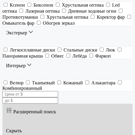
Ксенон
Биксенон
Хрустальная оптика
Led
оптика
Лазерная оптика
Дневные ходовые огни
Противотуманки
Хрустальная оптика
Коректор фар
Омыватель фар
Обогрев зеркал
Экстерьер
Легкосплавные диски
Стальные диски
Люк
Панорамная крыша
Обвес
Лебёда
Фаркоп
Интерьер
Велюр
Тканьевый
Кожаный
Алькантара
Комбинированный
Расширенный поиск
Скрыть