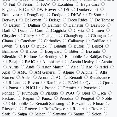
Fiat
Ferrari
FAW
Excalibur
Eagle Cars
Eagle
E-Car
DW Hower
DS
Donkervoort
Doninvest
DongFeng
Dodge
DKW
DeSoto
Derways
DeLorean
Delage
Deco Rides
De Tomaso
Datsun
Dallara
Daimler
Daihatsu
Daewoo
Dadi
Dacia
Cord
Coggiola
Cizeta
Citroen
Chrysler
Chery
Changhe
ChangFeng
Changan
Chana
Caterham
Carbodies
Callaway
Cadillac
Byvin
BYD
Buick
Bugatti
Bufori
Bristol
Brilliance
Brabus
Borgward
Bitter
Bio auto
Bilenkin
Bertone
Bentley
Batmobile
Baltijas Dzips
Bajaj
BAIC
Autobianchi
Austin Healey
Austin
Aurus
Audi
Aston Martin
Asia
Aro
Ariel
Apal
AMC
AM General
Alpine
Alpina
Alfa
Romeo
Adler
Acura
AC
Renault
Renaissance
Reliant
Ravon
Rambler
RAM
Qvale
Qoros
Puma
PUCH
Proton
Premier
Porsche
Pontiac
Plymouth
Piaggio
PGO
Opel
Osca
Packard
Pagani
Panoz
Perodua
Peugeot
Noble
Oldsmobile
Renault Samsung
Rezvani
Rimac
Rinspeed
Roewe
Rolls-Royce
Ronart
Rover
Saab
Saipa
Saleen
Santana
Saturn
Scion