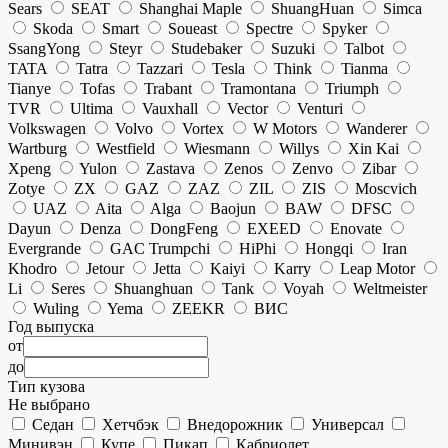
Sears
SEAT
Shanghai Maple
ShuangHuan
Simca
Skoda
Smart
Soueast
Spectre
Spyker
SsangYong
Steyr
Studebaker
Suzuki
Talbot
TATA
Tatra
Tazzari
Tesla
Think
Tianma
Tianye
Tofas
Trabant
Tramontana
Triumph
TVR
Ultima
Vauxhall
Vector
Venturi
Volkswagen
Volvo
Vortex
W Motors
Wanderer
Wartburg
Westfield
Wiesmann
Willys
Xin Kai
Xpeng
Yulon
Zastava
Zenos
Zenvo
Zibar
Zotye
ZX
GAZ
ZAZ
ZIL
ZIS
Moscvich
UAZ
Aita
Alga
Baojun
BAW
DFSC
Dayun
Denza
DongFeng
EXEED
Enovate
Evergrande
GAC Trumpchi
HiPhi
Hongqi
Iran
Khodro
Jetour
Jetta
Kaiyi
Karry
Leap Motor
Li
Seres
Shuanghuan
Tank
Voyah
Weltmeister
Wuling
Yema
ZEEKR
ВИС
Год выпуска
от
до
Тип кузова
Не выбрано
Седан
Хетчбэк
Внедорожник
Универсал
Минивэн
Купе
Пикап
Кабриолет