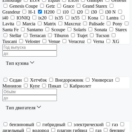
Entourage
EON
Equus
Excel
Galloper
Genesis
Genesis Coupe
Getz
Grace
Grand Starex
Grandeur
H-1
H200
i10
i20
i30
i30 N
i40
IONIQ
ix20
ix35
ix55
Kona
Lantra
Lavita
Marcia
Matrix
Maxcruz
Palisade
Pony
Santa Fe
Santamo
Scoupe
Solaris
Sonata
Starex
Stellar
Terracan
Tiburon
Trajet
Tucson
Tuscani
Veloster
Venue
Veracruz
Verna
XG
Тип кузова
Седан
Хетчбэк
Внедорожник
Универсал
Минивэн
Купе
Пикап
Кабриолет
Тип двигателя
бензиновый
гибридный
электрический
газ
дизельный
водород
плагин гибрид
газ
бензин/