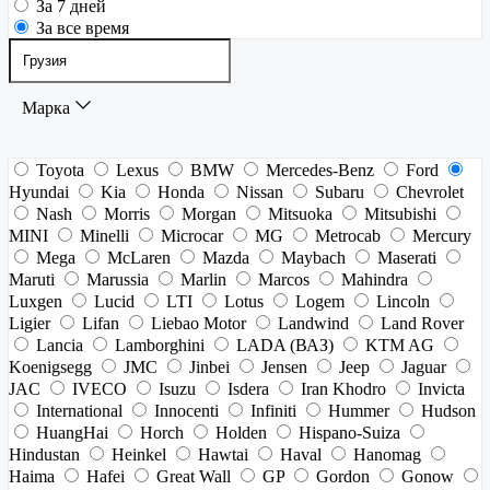
За 7 дней
За все время
Марка
Toyota
Lexus
BMW
Mercedes-Benz
Ford
Hyundai
Kia
Honda
Nissan
Subaru
Chevrolet
Nash
Morris
Morgan
Mitsuoka
Mitsubishi
MINI
Minelli
Microcar
MG
Metrocab
Mercury
Mega
McLaren
Mazda
Maybach
Maserati
Maruti
Marussia
Marlin
Marcos
Mahindra
Luxgen
Lucid
LTI
Lotus
Logem
Lincoln
Ligier
Lifan
Liebao Motor
Landwind
Land Rover
Lancia
Lamborghini
LADA (ВАЗ)
KTM AG
Koenigsegg
JMC
Jinbei
Jensen
Jeep
Jaguar
JAC
IVECO
Isuzu
Isdera
Iran Khodro
Invicta
International
Innocenti
Infiniti
Hummer
Hudson
HuangHai
Horch
Holden
Hispano-Suiza
Hindustan
Heinkel
Hawtai
Haval
Hanomag
Haima
Hafei
Great Wall
GP
Gordon
Gonow